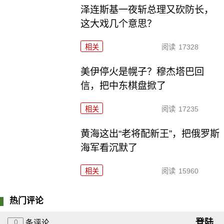
泽连斯基一夜斩总理又砍防长，
这大戏几个意思？
相关
阅读
17328
美伊停火是幌子？穆杰塔巴回
信，把中东棋盘掀了
相关
阅读
17235
黄海这出“老将配新王”，把俄罗斯
海军看沉默了
相关
阅读
15960
热门评论
登陆
0
条评论