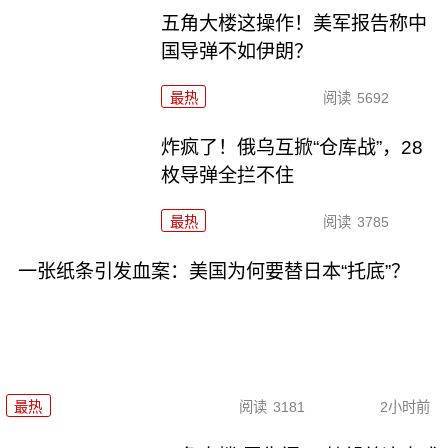
五角大楼这操作！美军报告称中
国导弹不如伊朗？
最热
阅读
5692
炸疯了！俄乌互掀“仓库战”，28
枚导弹全拦不住
最热
阅读
3785
一张纸条引发血案：美国为何要替日本“托底”？
最热
阅读
3181
2小时前