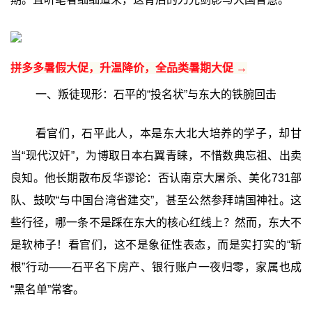
拼多多暑假大促，升温降价，全品类暑期大促 →
一、叛徒现形：石平的“投名状”与东大的铁腕回击
看官们，石平此人，本是东大北大培养的学子，却甘
当“现代汉奸”，为博取日本右翼青睐，不惜数典忘祖、出卖
良知。他长期散布反华谬论：否认南京大屠杀、美化731部
队、鼓吹“与中国台湾省建交”，甚至公然参拜靖国神社。这
些行径，哪一条不是踩在东大的核心红线上？然而，东大不
是软柿子！看官们，这不是象征性表态，而是实打实的“斩
根”行动——石平名下房产、银行账户一夜归零，家属也成
“黑名单”常客。