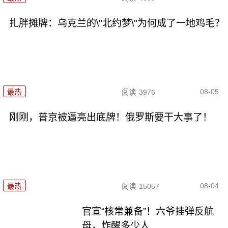
扎胖摊牌：乌克兰的\"北约梦\"为何成了一地鸡毛？
08-05
最热
阅读
3976
刚刚，普京被逼亮出底牌！俄罗斯要干大事了！
08-04
最热
阅读
15057
官宣“核常兼备”！六爷挂弹反航
母，炸醒多少人