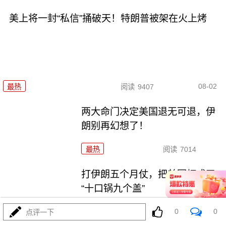
美上将一封“私信”捅破天！特朗普被架在火上烤
08-02
最热
阅读
9407
两大命门决定美国退无可退，伊
朗别再幻想了！
最热
阅读
7014
打伊朗五个月仗，把美军打成了
“十口锅九个盖”
0
0
最热
阅读
5486
点评一下