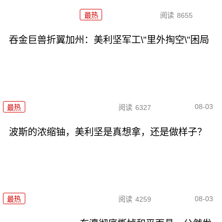
最热
阅读
8655
吞金巨兽折翼加州：美利坚军工\"里外掏空\"困局
08-03
最热
阅读
6327
波斯的浓缩铀，美利坚是真想拿，还是做样子？
08-03
最热
阅读
4259