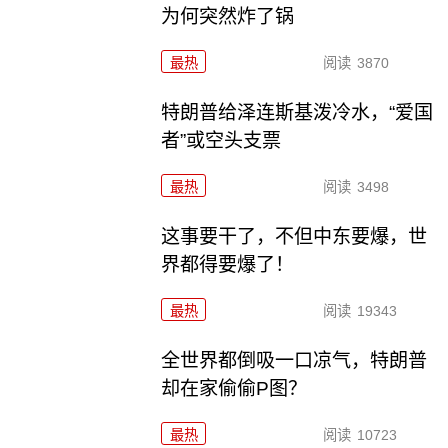
为何突然炸了锅
最热
阅读
3870
特朗普给泽连斯基泼冷水，“爱国
者”或空头支票
最热
阅读
3498
这事要干了，不但中东要爆，世
界都得要爆了！
最热
阅读
19343
全世界都倒吸一口凉气，特朗普
却在家偷偷P图？
最热
阅读
10723