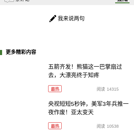
我来说两句
更多精彩内容
五箭齐发！熊猫这一巴掌扇过
去，大漂亮终于知疼
最热
阅读
14315
央视短短5秒钟，美军3年兵推一
夜作废！亚太变天
最热
阅读
10538