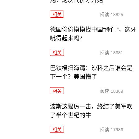
炮：炮灰代价才开始
相关
阅读
18825
德国偷偷摸摸找中国“命门”，这牙
呲得起来吗？
相关
阅读
18681
巴铁横扫海湾：沙科之后谁会是
下一个？美国懵了
相关
阅读
18369
波斯这狠厉一击，终结了美军吹
了半个世纪的牛
相关
阅读
17986