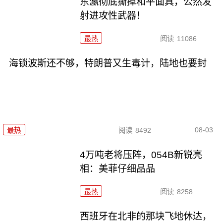
东瀛彻底撕掉和平面具，公然发
射进攻性武器！
最热
阅读
11086
海锁波斯还不够，特朗普又生毒计，陆地也要封
08-03
最热
阅读
8492
4万吨老将压阵，054B新锐亮
相：美菲仔细品品
最热
阅读
8258
西班牙在北非的那块飞地休达，