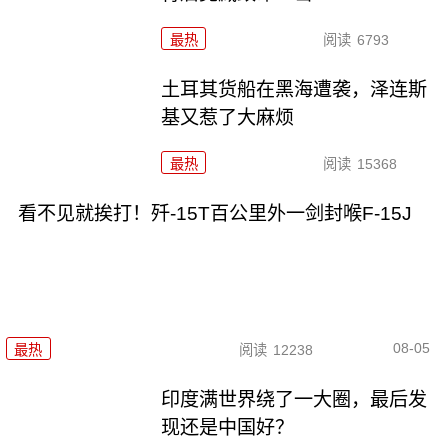
最热
阅读
6793
土耳其货船在黑海遭袭，泽连斯
基又惹了大麻烦
最热
阅读
15368
看不见就挨打！歼-15T百公里外一剑封喉F-15J
08-05
最热
阅读
12238
印度满世界绕了一大圈，最后发
现还是中国好？