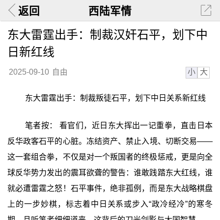
返回
西陆军情
东大雷霆出手：制裁汉奸石平，划下中
日新红线
小
大
2025-09-10
自由
东大雷霆出手：制裁叛徒石平，划下中日关系新红线
笔者按： 看官们，近日东大挥出一记重拳，直击日本
反华政客石平的心脏。冻结资产、禁止入境、切断交易——
这一套组合拳，不仅是对一个叛国者的终极惩戒，更是向全
球反华势力发出的震耳欲聋的警告：谁敢践踏东大红线，谁
就必遭雷霆之怒！石平事件，绝非孤例，而是东大战略棋盘
上的一步妙棋，标志着中日关系或步入“政冷经冷”的寒冬
期。且听笔者细细道来，这背后的刀光剑影与大国智慧。