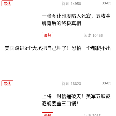
08-03
最热
阅读
14950
一张图让印度陷入死寂，五枚金
牌背后的终极真相
最热
阅读
10456
美国踏进3个大坑把自己埋了！恐怕一个都爬不出
08-03
最热
阅读
16623
上将一封信捅破天！美军五艘驱
逐舰要盖三口锅！
最热
阅读
7015