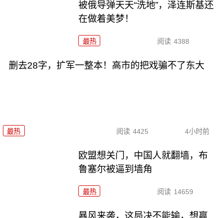
被俄导弹天天“洗地”，泽连斯基还
在做着美梦！
最热
阅读
4388
删去28字，扩军一整本！高市的把戏骗不了东大
最热
阅读
4425
4小时前
欧盟想关门，中国人就翻墙，布
鲁塞尔被逼到墙角
最热
阅读
14659
暴风来袭，这局决不能输，想赢