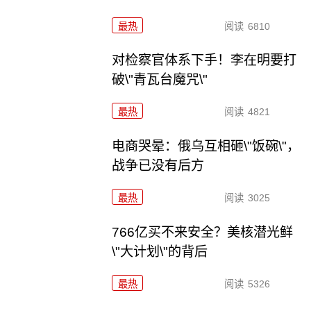
最热
阅读
6810
对检察官体系下手！李在明要打
破\"青瓦台魔咒\"
最热
阅读
4821
电商哭晕：俄乌互相砸\"饭碗\"，
战争已没有后方
最热
阅读
3025
766亿买不来安全？美核潜光鲜
\"大计划\"的背后
最热
阅读
5326