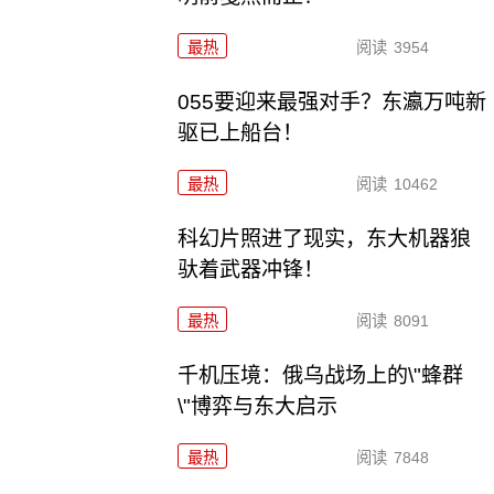
最热
阅读
3954
055要迎来最强对手？东瀛万吨新
驱已上船台！
最热
阅读
10462
科幻片照进了现实，东大机器狼
驮着武器冲锋！
最热
阅读
8091
千机压境：俄乌战场上的\"蜂群
\"博弈与东大启示
最热
阅读
7848