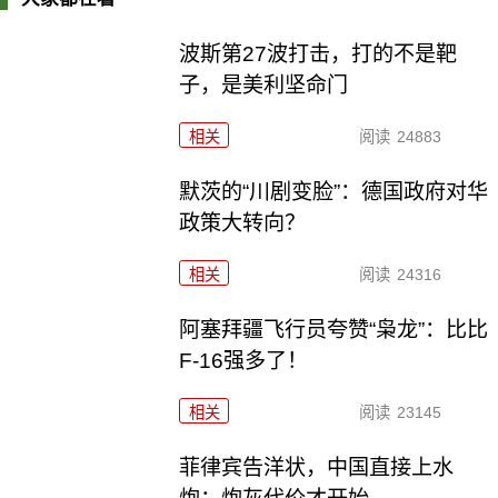
波斯第27波打击，打的不是靶
子，是美利坚命门
相关
阅读
24883
默茨的“川剧变脸”：德国政府对华
政策大转向？
相关
阅读
24316
阿塞拜疆飞行员夸赞“枭龙”：比比
F-16强多了！
相关
阅读
23145
菲律宾告洋状，中国直接上水