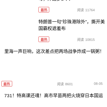
最热
阅读
11764
特朗普一句“珍珠港除外”，撕开美
国霸权遮羞布
最热
阅读
10815
里海一声巨响，这次差点把两场战争炸成一锅粥！
08-05
最热
阅读
8601
731！特高课还魂！高市早苗两把火烧穿日本国运