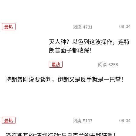
08-04
最热
阅读
4731
灭人种？以色列这波操作，连特
朗普面子都敢踩！
最热
阅读
6258
特朗普刚说要谈判，伊朗又是反手就是一巴掌！
08-04
最热
阅读
5107
泽连斯基的“清场行动”与乌克兰的末路狂飙！