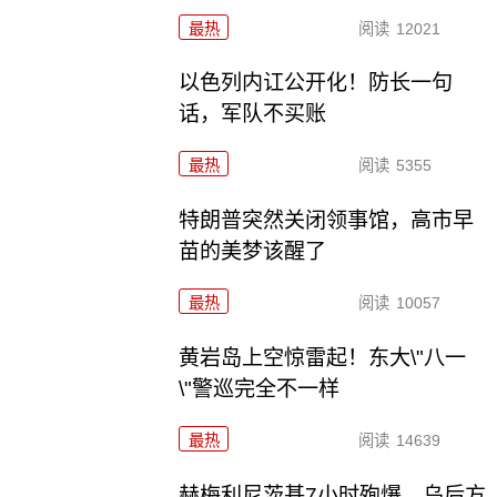
最热
阅读
12021
以色列内讧公开化！防长一句
话，军队不买账
最热
阅读
5355
特朗普突然关闭领事馆，高市早
苗的美梦该醒了
最热
阅读
10057
黄岩岛上空惊雷起！东大\"八一
\"警巡完全不一样
最热
阅读
14639
赫梅利尼茨基7小时殉爆，乌后方