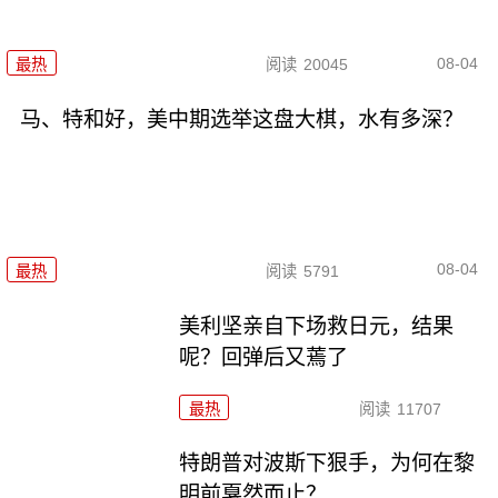
08-04
最热
阅读
20045
马、特和好，美中期选举这盘大棋，水有多深？
08-04
最热
阅读
5791
美利坚亲自下场救日元，结果
呢？回弹后又蔫了
最热
阅读
11707
特朗普对波斯下狠手，为何在黎
明前戛然而止？