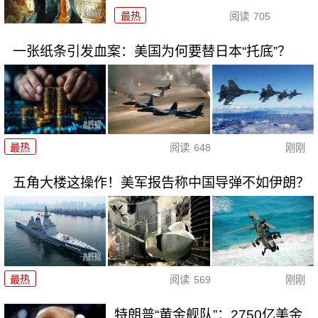
最热
阅读
705
一张纸条引发血案：美国为何要替日本“托底”？
最热
阅读
648
刚刚
五角大楼这操作！美军报告称中国导弹不如伊朗？
最热
阅读
569
刚刚
特朗普“黄金舰队”：2750亿美金