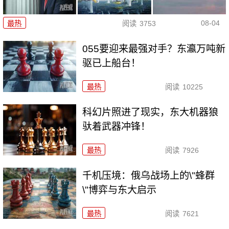
08-04
最热
阅读
3753
055要迎来最强对手？东瀛万吨新
驱已上船台！
最热
阅读
10225
科幻片照进了现实，东大机器狼
驮着武器冲锋！
最热
阅读
7926
千机压境：俄乌战场上的\"蜂群
\"博弈与东大启示
最热
阅读
7621