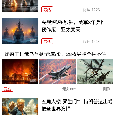
最热
阅读
1223
央视短短5秒钟，美军3年兵推一
夜作废！亚太变天
最热
阅读
1414
炸疯了！俄乌互掀“仓库战”，28枚导弹全拦不住
最热
阅读
802
刚刚
五角大楼“罗生门”：特朗普这出戏
把全世界演懵