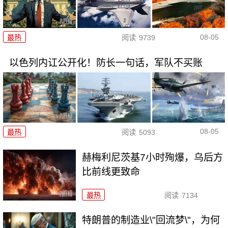
08-05
最热
阅读
9739
以色列内讧公开化！防长一句话，军队不买账
08-05
最热
阅读
5093
赫梅利尼茨基7小时殉爆，乌后方
比前线更致命
最热
阅读
7134
特朗普的制造业\"回流梦\"，为何