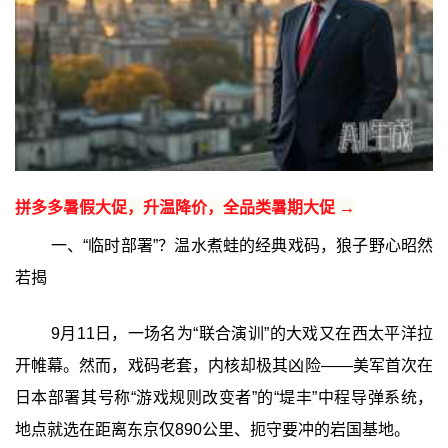
拼多多暑假大促，升温降价，全品类暑期大促 →
一、“临时部署”？温水煮蛙的经典戏码，狼子野心昭然
若揭
9月11日，一场名为“联合演训”的大戏又在西太平洋拉
开帷幕。然而，戏码老套，内核却极其凶险——美军首次在
日本部署其号称“游戏规则改变者”的“堤丰”中程导弹系统，
地点就选在距离东京仅890公里、扼守要冲的岩国基地。