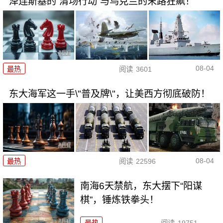
泽连斯基的“清场行动”与乌克兰的末路狂飙！
08-04
最热
阅读
3601
东大海军这一手\"普及牌\"，让美西方彻底破防！
08-04
最热
阅读
22596
南海6天禁航，东大摆下“阳谋
棋”，锤炼铁拳头！
最热
阅读
19751