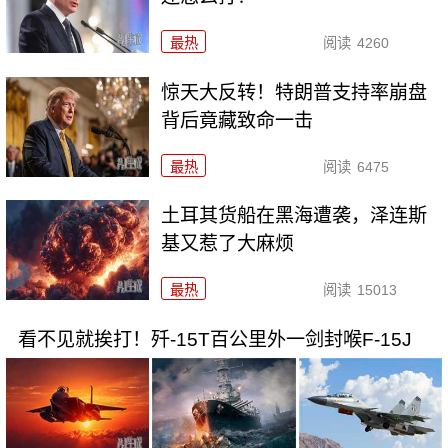
最热
阅读
4260
惊天大反转！特朗普支持率崩盘
背后竟藏致命一击
最热
阅读
6475
土耳其货船在黑海遭袭，泽连斯
基又惹了大麻烦
最热
阅读
15013
看不见就挨打！歼-15T百公里外一剑封喉F-15J