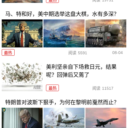
马、特和好，美中期选举这盘大棋，水有多深？
08-04
最热
阅读
5591
美利坚亲自下场救日元，结果
呢？回弹后又蔫了
最热
阅读
11517
特朗普对波斯下狠手，为何在黎明前戛然而止？