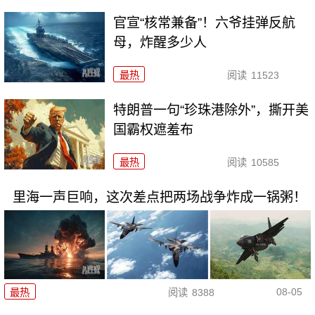
官宣“核常兼备”！六爷挂弹反航
母，炸醒多少人
最热
阅读
11523
特朗普一句“珍珠港除外”，撕开美
国霸权遮羞布
最热
阅读
10585
里海一声巨响，这次差点把两场战争炸成一锅粥！
08-05
最热
阅读
8388