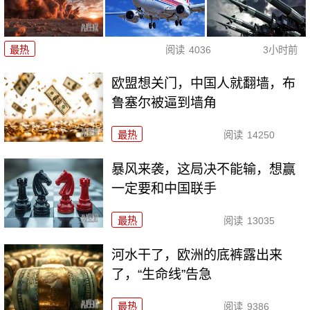
最热
阅读
4036
3小时前
欧盟想关门，中国人就翻墙，布
鲁塞尔被逼到墙角
最热
阅读
14250
暴风来袭，这局决不能输，想赢
一定要和中国联手
最热
阅读
13035
河水干了，欧洲的底裤露出来
了，“生命线”告急
最热
阅读
9386