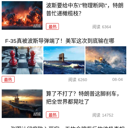
波斯要给中东\"物理断网\"，特朗
普忙递橄榄枝？
最热
阅读
6364
F-35真被波斯导弹端了！美军这次到底输在哪
08-04
最热
阅读
6260
算了不打了？特朗普这脚刹车，
把全世界都晃吐了
最热
阅读
14752