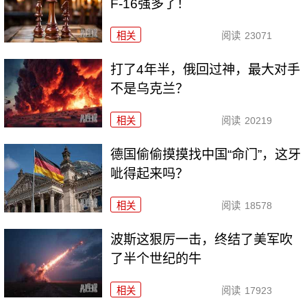
F-16强多了！
相关
阅读
23071
打了4年半，俄回过神，最大对手
不是乌克兰？
相关
阅读
20219
德国偷偷摸摸找中国“命门”，这牙
呲得起来吗？
相关
阅读
18578
波斯这狠厉一击，终结了美军吹
了半个世纪的牛
相关
阅读
17923