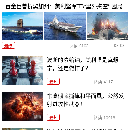
吞金巨兽折翼加州：美利坚军工\"里外掏空\"困局
08-03
最热
阅读
6162
波斯的浓缩铀，美利坚是真想
拿，还是做样子？
最热
阅读
4117
东瀛彻底撕掉和平面具，公然发
射进攻性武器！
最热
阅读
10918