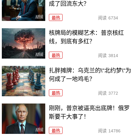
成了回流东大？
最热
阅读
6734
核牌局的模糊艺术：普京核红
线，到底有多红？
最热
阅读
3814
扎胖摊牌：乌克兰的\"北约梦\"为
何成了一地鸡毛？
最热
阅读
3772
刚刚，普京被逼亮出底牌！俄罗
斯要干大事了！
最热
阅读
14786