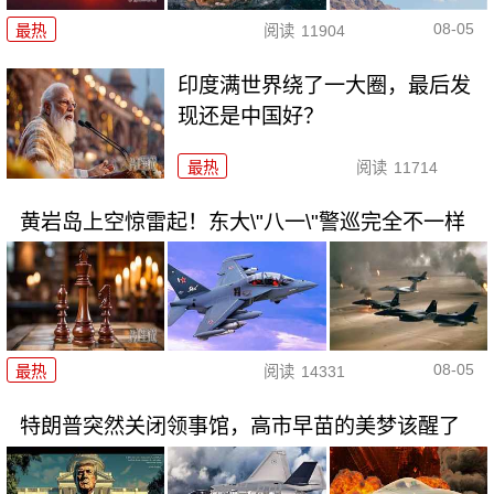
08-05
最热
阅读
11904
印度满世界绕了一大圈，最后发
现还是中国好？
最热
阅读
11714
黄岩岛上空惊雷起！东大\"八一\"警巡完全不一样
08-05
最热
阅读
14331
特朗普突然关闭领事馆，高市早苗的美梦该醒了