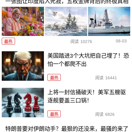
一张图让印度陷入死寂，五枚金牌背后的终极真相
08-03
最热
阅读
10276
美国踏进3个大坑把自己埋了！恐
怕一个都爬不出
最热
阅读
16441
上将一封信捅破天！美军五艘驱
逐舰要盖三口锅！
最热
阅读
6826
特朗普要对伊朗动手？最狠的还没来，最骚的来了