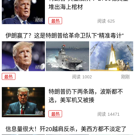
堆出海上棺材
最热
阅读
625
伊朗赢了？这是特朗普给革命卫队下“精准毒计”
最热
阅读
1002
刚刚
特朗普扔下两条路，波斯都不
选，美军机又被揍
最热
阅读
14471
信息量很大！歼20越肩反杀，美西方都不淡定了