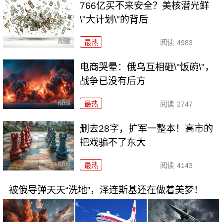
766亿买不来安全？美核潜光鲜
\"大计划\"的背后
最热
阅读
4983
电商哭晕：俄乌互相砸\"饭碗\"，
战争已没有后方
最热
阅读
2747
删去28字，扩军一整本！高市的
把戏骗不了东大
最热
阅读
4143
被俄导弹天天“洗地”，泽连斯基还在做着美梦！