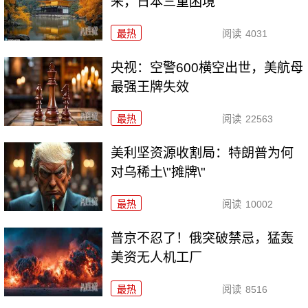
来，日本三重困境
最热
阅读
4031
央视：空警600横空出世，美航母
最强王牌失效
最热
阅读
22563
美利坚资源收割局：特朗普为何
对乌稀土\"摊牌\"
最热
阅读
10002
普京不忍了！俄突破禁忌，猛轰
美资无人机工厂
最热
阅读
8516