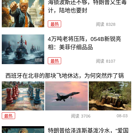
海锁波斯还不够，特朗普又生毒
计，陆地也要封
最热
阅读
8328
4万吨老将压阵，054B新锐亮
相：美菲仔细品品
最热
阅读
8107
西班牙在北非的那块飞地休达，为何突然炸了锅
08-03
最热
阅读
3706
特朗普给泽连斯基泼冷水，“爱国