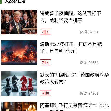
大家都在看
特朗普半夜惊醒，这仗再打下
去，美利坚要当裤子
相关
阅读
24691
波斯第27波打击，打的不是靶
子，是美利坚命门
相关
阅读
24654
默茨的“川剧变脸”：德国政府对华
政策大转向？
相关
阅读
24261
阿塞拜疆飞行员夸赞“枭龙”：比比