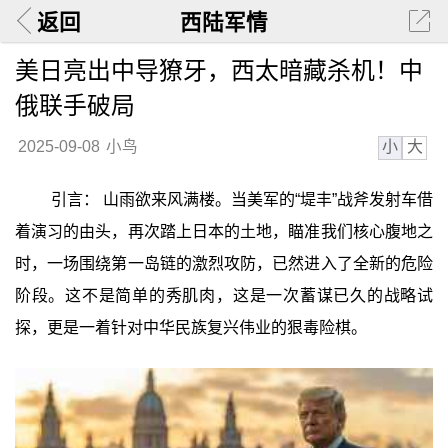
返回
西陆军情
美日亮出中导獠牙，西太暗藏杀机！中
俄联手破局
小
大
2025-09-08
小鸟
引言： 山雨欲来风满楼。当美军的“堤丰”战斧发射车借
着演习的由头，再次踏上日本的土地，瞄准我们核心腹地之
时，一场围绕第一岛链的激烈攻防，已然进入了全新的危险
阶段。这不是简单的秀肌肉，这是一次蓄谋已久的战略试
探，更是一着针对中华民族复兴伟业的狠毒险棋。