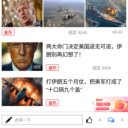
08-02
最热
阅读
9245
两大命门决定美国退无可退，伊
朗别再幻想了！
最热
阅读
6900
打伊朗五个月仗，把美军打成了
“十口锅九个盖”
最热
阅读
5342
特朗普要对伊朗“断气断电”？这豪
0
4
点评一下
赌让全球买单