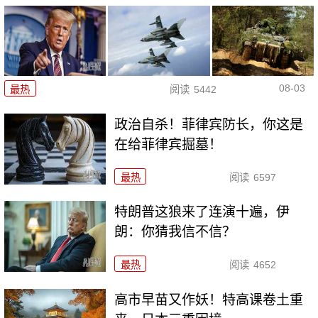
08-03
最热
阅读
5442
政治自杀！菲律宾防长，你这是
在给菲律宾掘墓！
最热
阅读
6597
特朗普这狼来了连演十遍，伊
朗：你猜我信不信？
最热
阅读
4652
高市早苗又作妖！特高课卷土重