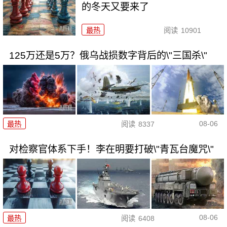
的冬天又要来了
最热
阅读
10901
125万还是5万？俄乌战损数字背后的\"三国杀\"
08-06
最热
阅读
8337
对检察官体系下手！李在明要打破\"青瓦台魔咒\"
08-06
最热
阅读
6408