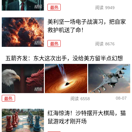
最热
阅读
9949
美利坚一场电子战演习，把自家
救护机送了命！
最热
阅读
8676
五箭齐发：东大这次出手，没给美方留半点幻想
08-07
最热
阅读
6558
红海惊涛！沙特摆开大棋局，猫
鼠游戏才刚开场