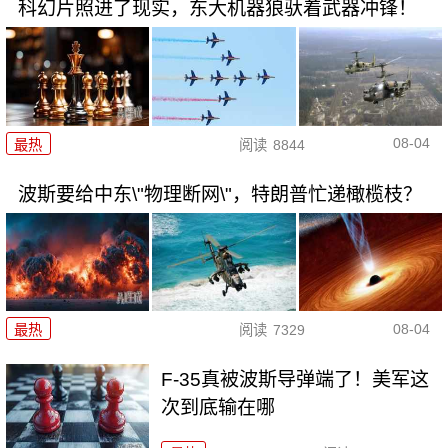
科幻片照进了现实，东大机器狼驮着武器冲锋！
08-04
最热
阅读
8844
波斯要给中东\"物理断网\"，特朗普忙递橄榄枝？
08-04
最热
阅读
7329
F-35真被波斯导弹端了！美军这
次到底输在哪