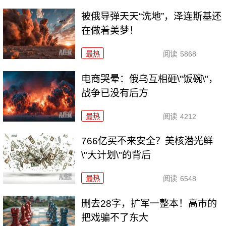
被俄导弹天天“洗地”，泽连斯基还
在做着美梦！
最热
阅读
5868
电商哭晕：俄乌互相砸\"饭碗\"，
战争已没有后方
最热
阅读
4212
766亿买不来安全？美核潜光鲜
\"大计划\"的背后
最热
阅读
6548
删去28字，扩军一整本！高市的
把戏骗不了东大