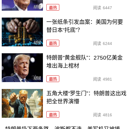
最热
阅读
6447
一张纸条引发血案：美国为何要
替日本“托底”？
最热
阅读
6244
特朗普“黄金舰队”：2750亿美金
堆出海上棺材
最热
阅读
4981
五角大楼“罗生门”：特朗普这出戏
把全世界演懵
最热
阅读
4816