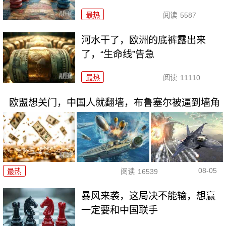
最热
阅读
5587
河水干了，欧洲的底裤露出来
了，“生命线”告急
最热
阅读
11110
欧盟想关门，中国人就翻墙，布鲁塞尔被逼到墙角
08-05
最热
阅读
16539
暴风来袭，这局决不能输，想赢
一定要和中国联手