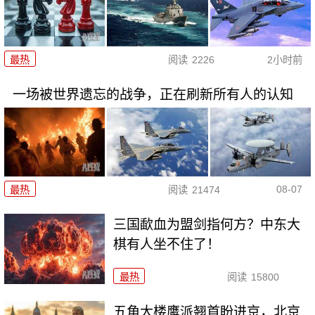
最热
阅读
2226
2小时前
一场被世界遗忘的战争，正在刷新所有人的认知
08-07
最热
阅读
21474
三国歃血为盟剑指何方？中东大
棋有人坐不住了！
最热
阅读
15800
五角大楼鹰派翘首盼进京，北京