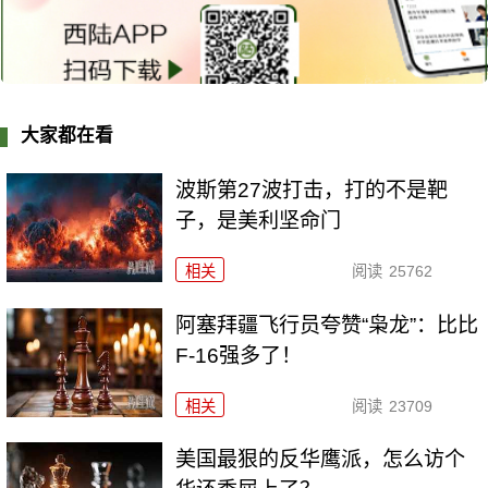
大家都在看
波斯第27波打击，打的不是靶
子，是美利坚命门
相关
阅读
25762
阿塞拜疆飞行员夸赞“枭龙”：比比
F-16强多了！
相关
阅读
23709
美国最狠的反华鹰派，怎么访个