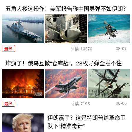
五角大楼这操作！美军报告称中国导弹不如伊朗？
08-07
最热
阅读
10370
炸疯了！俄乌互掀“仓库战”，28枚导弹全拦不住
08-06
最热
阅读
7195
伊朗赢了？这是特朗普给革命卫
队下“精准毒计”