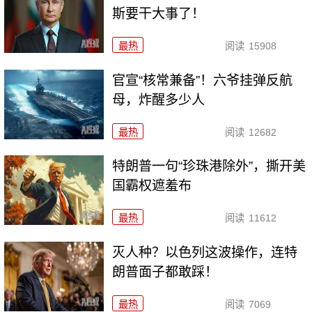
斯要干大事了！
最热
阅读
15908
官宣“核常兼备”！六爷挂弹反航
母，炸醒多少人
最热
阅读
12682
特朗普一句“珍珠港除外”，撕开美
国霸权遮羞布
最热
阅读
11612
灭人种？以色列这波操作，连特
朗普面子都敢踩！
最热
阅读
7069