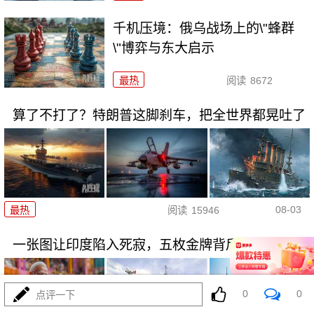
千机压境：俄乌战场上的\"蜂群
\"博弈与东大启示
最热
阅读
8672
算了不打了？特朗普这脚刹车，把全世界都晃吐了
08-03
最热
阅读
15946
一张图让印度陷入死寂，五枚金牌背后的终极真相
0
0
点评一下