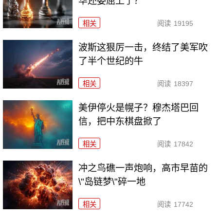
华还委屈上了？
相关
阅读
19195
波斯这狠厉一击，终结了美军吹
了半个世纪的牛
相关
阅读
18397
美伊停火是幌子？穆杰塔巴回
信，把中东棋盘掀了
相关
阅读
17842
冲之鸟礁一声炮响，高市早苗的
\"岛链梦\"碎一地
相关
阅读
17742