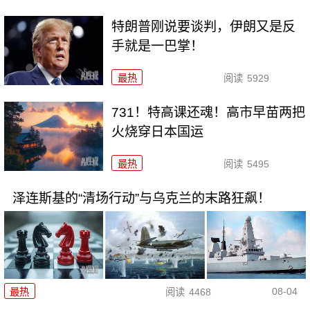
特朗普刚说要谈判，伊朗又是反
手就是一巴掌！
最热
阅读
5929
731！特高课还魂！高市早苗两把
火烧穿日本国运
最热
阅读
5495
泽连斯基的“清场行动”与乌克兰的末路狂飙！
08-04
最热
阅读
4468