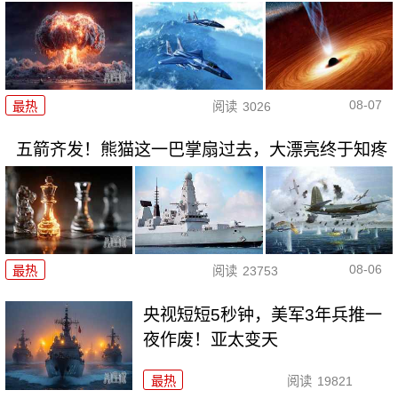
08-07
最热
阅读
3026
五箭齐发！熊猫这一巴掌扇过去，大漂亮终于知疼
08-06
最热
阅读
23753
央视短短5秒钟，美军3年兵推一
夜作废！亚太变天
最热
阅读
19821