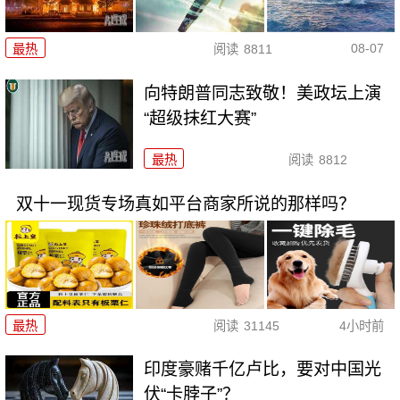
08-07
最热
阅读
8811
向特朗普同志致敬！美政坛上演
“超级抹红大赛”
最热
阅读
8812
双十一现货专场真如平台商家所说的那样吗？
最热
阅读
31145
4小时前
印度豪赌千亿卢比，要对中国光
伏“卡脖子”？