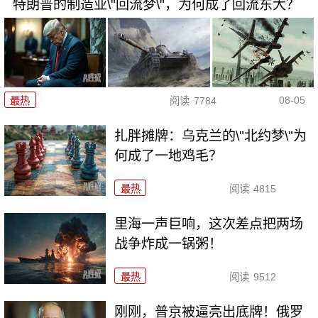
特朗普的制造业\"回流梦\"，为何成了回流东大？
08-05
最热
阅读
7784
扎胖摊牌：乌克兰的\"北约梦\"为
何成了一地鸡毛？
最热
阅读
4815
里海一声巨响，这次差点把两场
战争炸成一锅粥！
最热
阅读
9512
刚刚，普京被逼亮出底牌！俄罗