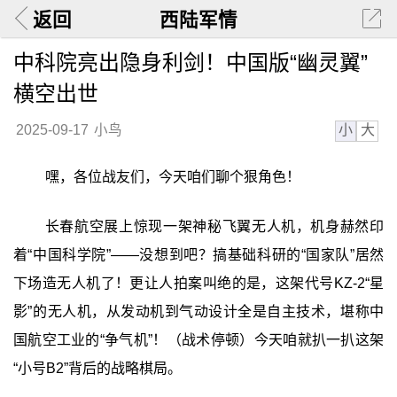
返回
西陆军情
中科院亮出隐身利剑！中国版“幽灵翼”
横空出世
小
大
2025-09-17
小鸟
嘿，各位战友们，今天咱们聊个狠角色！
长春航空展上惊现一架神秘飞翼无人机，机身赫然印
着“中国科学院”——没想到吧？搞基础科研的“国家队”居然
下场造无人机了！更让人拍案叫绝的是，这架代号KZ-2“星
影”的无人机，从发动机到气动设计全是自主技术，堪称中
国航空工业的“争气机”！（战术停顿）今天咱就扒一扒这架
“小号B2”背后的战略棋局。