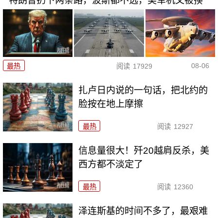
特朗普扔下两条路，波斯都不选，美军机又被揍
08-06
最热
阅读
17929
扎卢日内说的一句话，把北约的
脸按在地上摩擦
最热
阅读
12927
信息量很大！歼20越肩反杀，美
西方都不淡定了
最热
阅读
12360
泽连斯基的时间不多了，最艰难