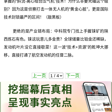
掌握的“斜流-离心组合压气机”技术！为什么非要死磕这个级
别？因为这是侦察打击一体无人机的“黄金心脏”，更是国际
技术封锁最严的区间！（敲黑板）
更绝的是产业链布局：中科院专门找上手握铼矿的陕
西炼石有色。铼这玩意儿多金贵？全球储量比铂金还稀缺，
发动机叶片没它直接歇菜！这一波“技术+资源”的乾坤大挪
移，直接打通了航空发动机的任督二脉。
上一页
下一页