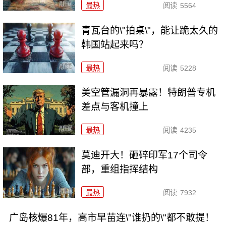
最热
阅读
5564
青瓦台的\"拍桌\"，能让跪太久的
韩国站起来吗？
最热
阅读
5228
美空管漏洞再暴露！特朗普专机
差点与客机撞上
最热
阅读
4235
莫迪开大！砸碎印军17个司令
部，重组指挥结构
最热
阅读
7932
广岛核爆81年，高市早苗连\"谁扔的\"都不敢提！