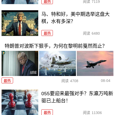
最热
阅读
7119
马、特和好，美中期选举这盘大
棋，水有多深？
最热
阅读
6480
特朗普对波斯下狠手，为何在黎明前戛然而止？
08-04
最热
阅读
4708
055要迎来最强对手？东瀛万吨新
驱已上船台！
最热
阅读
11306