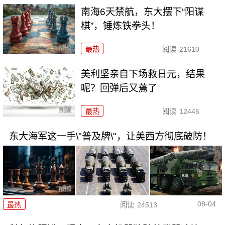
南海6天禁航，东大摆下“阳谋
棋”，锤炼铁拳头！
最热
阅读
21610
美利坚亲自下场救日元，结果
呢？回弹后又蔫了
最热
阅读
12445
东大海军这一手\"普及牌\"，让美西方彻底破防！
08-04
最热
阅读
24513