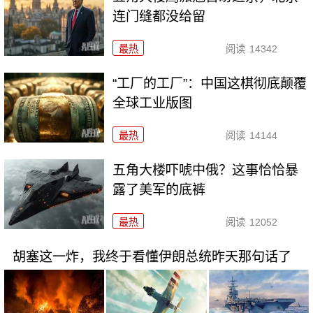
连门缝都没给留
最热
阅读
14342
“工厂的工厂”：中国这棋彻底颠覆
全球工业版图
最热
阅读
14144
五角大楼吓唬中俄？这事恰恰暴
露了美军的底裤
最热
阅读
12052
胡塞这一炸，我终于看懂伊朗总统昨天那句话了