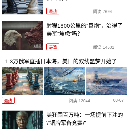
最热
阅读
7694
射程1800公里的“巨炮”，治得了
美军“焦虑”吗？
最热
阅读
14501
1.3万俄军直插日本海，美日的双线噩梦开始了
08-07
最热
阅读
12044
美狂囤百万吨：一场提前下注的
\"铜牌军备竞赛\"