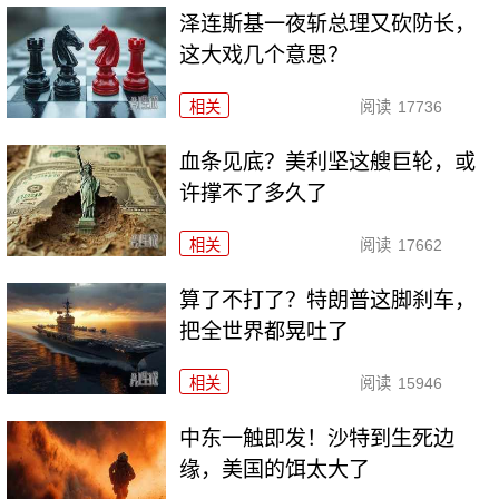
泽连斯基一夜斩总理又砍防长，
这大戏几个意思？
相关
阅读
17736
血条见底？美利坚这艘巨轮，或
许撑不了多久了
相关
阅读
17662
算了不打了？特朗普这脚刹车，
把全世界都晃吐了
相关
阅读
15946
中东一触即发！沙特到生死边
缘，美国的饵太大了