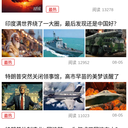
最热
阅读
13278
印度满世界绕了一大圈，最后发现还是中国好？
08-05
最热
阅读
12952
特朗普突然关闭领事馆，高市早苗的美梦该醒了
08-05
最热
阅读
11023