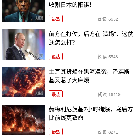
收割日本的阳谋！
最热
阅读
6652
前方在打仗，后方在“清场”，这仗
还怎么打？
最热
阅读
5548
土耳其货船在黑海遭袭，泽连斯
基又惹了大麻烦
最热
阅读
16419
赫梅利尼茨基7小时殉爆，乌后方
比前线更致命
最热
阅读
8271