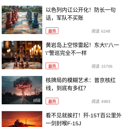
以色列内讧公开化！防长一句
话，军队不买账
最热
阅读
6248
黄岩岛上空惊雷起！东大\"八一
\"警巡完全不一样
最热
阅读
15706
核牌局的模糊艺术：普京核红
线，到底有多红？
最热
阅读
4983
看不见就挨打！歼-15T百公里外
一剑封喉F-15J