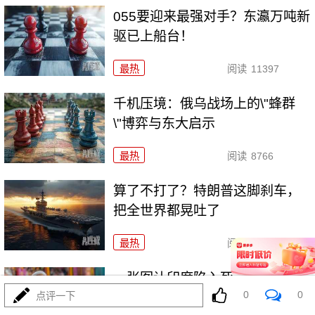
055要迎来最强对手？东瀛万吨新
驱已上船台！
最热
阅读
11397
千机压境：俄乌战场上的\"蜂群
\"博弈与东大启示
最热
阅读
8766
算了不打了？特朗普这脚刹车，
把全世界都晃吐了
最热
阅读
16075
一张图让印度陷入死寂，五枚金
0
0
牌背后的终极真相
点评一下