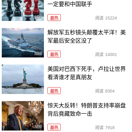
一定要和中国联手
最热
阅读
15224
解放军五秒镜头颠覆太平洋！美
军最后安全区没了
最热
阅读
14001
美国对巴西下死手，卢拉让世界
看清谁才是真朋友
最热
阅读
8304
惊天大反转！特朗普支持率崩盘
背后竟藏致命一击
最热
阅读
7918