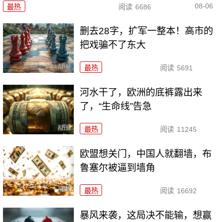
08-06
最热
阅读
6686
删去28字，扩军一整本！高市的
把戏骗不了东大
最热
阅读
5691
河水干了，欧洲的底裤露出来
了，“生命线”告急
最热
阅读
11245
欧盟想关门，中国人就翻墙，布
鲁塞尔被逼到墙角
最热
阅读
16692
暴风来袭，这局决不能输，想赢