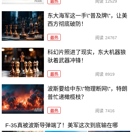
最热
阅读
12529
东大海军这一手\"普及牌\"，让美
西方彻底破防！
最热
阅读
24767
科幻片照进了现实，东大机器狼
驮着武器冲锋！
最热
阅读
8919
波斯要给中东\"物理断网\"，特朗
普忙递橄榄枝？
最热
阅读
7416
F-35真被波斯导弹端了！美军这次到底输在哪