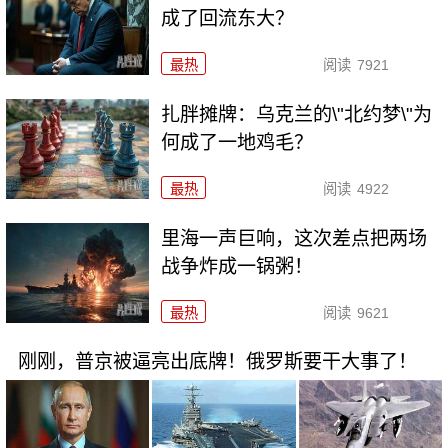
成了回流东大？
最热
阅读
7921
扎胖摊牌：乌克兰的\"北约梦\"为
何成了一地鸡毛？
最热
阅读
4922
里海一声巨响，这次差点把两场
战争炸成一锅粥！
最热
阅读
9621
刚刚，普京被逼亮出底牌！俄罗斯要干大事了！