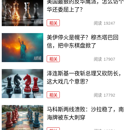
美国最狠的反华鹰派，怎么访个
华还委屈上了？
相关
阅读
19247
美伊停火是幌子？穆杰塔巴回
信，把中东棋盘掀了
相关
阅读
17907
泽连斯基一夜斩总理又砍防长，
这大戏几个意思？
相关
阅读
17792
马科斯两线溃败：沙拉稳了，南
海牌被东大刺穿