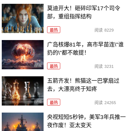
莫迪开大！砸碎印军17个司令
部，重组指挥结构
最热
阅读
8229
广岛核爆81年，高市早苗连\"谁
扔的\"都不敢提！
最热
阅读
3231
五箭齐发！熊猫这一巴掌扇过
去，大漂亮终于知疼
最热
阅读
24265
央视短短5秒钟，美军3年兵推一
夜作废！亚太变天