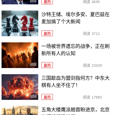
最热
阅读
4645
沙特王储、埃尔多安、夏巴兹在
麦加搞了个大新闻
最热
阅读
3712
一场被世界遗忘的战争，正在刷
新所有人的认知
最热
阅读
23439
三国歃血为盟剑指何方？中东大
棋有人坐不住了！
最热
阅读
17883
五角大楼鹰派翘首盼进京，北京