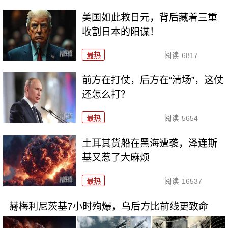
美国如此救日元，背后藏着三重
收割日本的阳谋！
最热
阅读
6817
前方在打仗，后方在“清场”，这仗
还怎么打？
最热
阅读
5654
土耳其货船在黑海遭袭，泽连斯
基又惹了大麻烦
最热
阅读
16537
赫梅利尼茨基7小时殉爆，乌后方比前线更致命