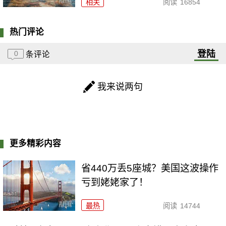
相关
阅读
16854
热门评论
登陆
0
条评论
我来说两句
更多精彩内容
省440万丢5座城？美国这波操作
亏到姥姥家了！
最热
阅读
14744