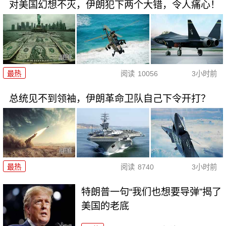
对美国幻想不灭，伊朗犯下两个大错，令人痛心！
最热
阅读
10056
3小时前
总统见不到领袖，伊朗革命卫队自己下令开打？
最热
阅读
8740
3小时前
特朗普一句“我们也想要导弹”揭了
美国的老底