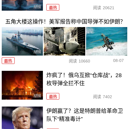
最热
阅读
20621
五角大楼这操作！美军报告称中国导弹不如伊朗？
08-07
最热
阅读
10660
炸疯了！俄乌互掀“仓库战”，28
枚导弹全拦不住
最热
阅读
7402
伊朗赢了？这是特朗普给革命卫
队下“精准毒计”