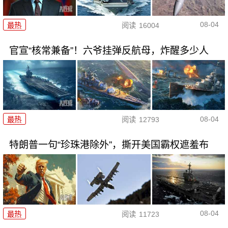
08-04
最热
阅读
16004
官宣“核常兼备”！六爷挂弹反航母，炸醒多少人
08-04
最热
阅读
12793
特朗普一句“珍珠港除外”，撕开美国霸权遮羞布
08-04
最热
阅读
11723