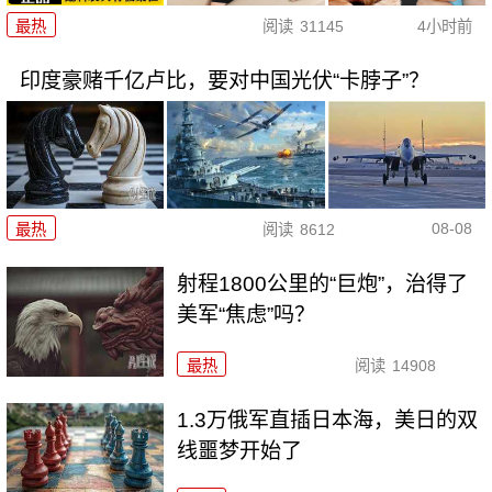
最热
阅读
31145
4小时前
印度豪赌千亿卢比，要对中国光伏“卡脖子”？
08-08
最热
阅读
8612
射程1800公里的“巨炮”，治得了
美军“焦虑”吗？
最热
阅读
14908
1.3万俄军直插日本海，美日的双
线噩梦开始了