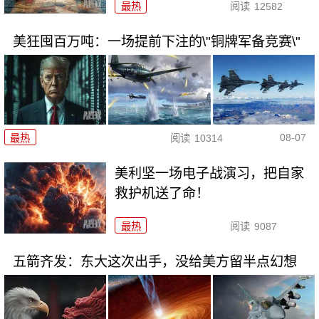
最热
阅读
12582
美狂囤百万吨：一场提前下注的\"铜牌军备竞赛\"
08-07
最热
阅读
10314
美利坚一场电子战演习，把自家
救护机送了命！
最热
阅读
9087
五箭齐发：东大这次出手，没给美方留半点幻想