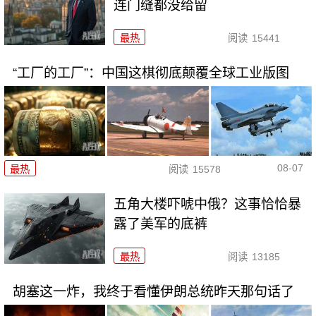
连门缝都没给留
最热
阅读
15441
“工厂的工厂”：中国这棋彻底颠覆全球工业版图
08-07
最热
阅读
15578
五角大楼吓唬中俄？这事恰恰暴
露了美军的底裤
最热
阅读
13185
胡塞这一炸，我终于看懂伊朗总统昨天那句话了