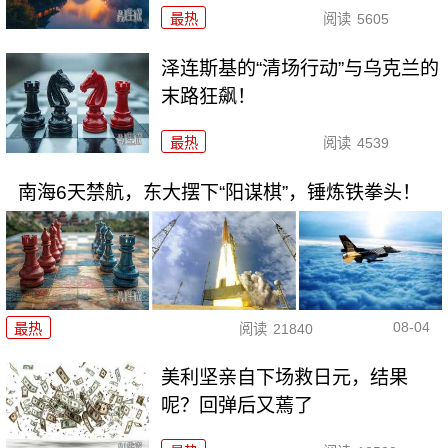
最热
阅读
5605
泽连斯基的“清场行动”与乌克兰的
末路狂飙！
最热
阅读
4539
南海6天禁航，东大摆下“阳谋棋”，锤炼铁拳头！
08-04
最热
阅读
21840
美利坚亲自下场救日元，结果
呢？回弹后又蔫了