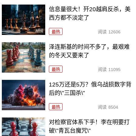
信息量很大！歼20越肩反杀，美
西方都不淡定了
最热
阅读
12606
泽连斯基的时间不多了，最艰难
的冬天又要来了
最热
阅读
11095
125万还是5万？俄乌战损数字背
后的\"三国杀\"
最热
阅读
8504
对检察官体系下手！李在明要打
破\"青瓦台魔咒\"