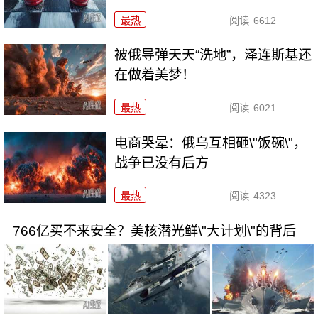
最热
阅读
6612
被俄导弹天天“洗地”，泽连斯基还
在做着美梦！
最热
阅读
6021
电商哭晕：俄乌互相砸\"饭碗\"，
战争已没有后方
最热
阅读
4323
766亿买不来安全？美核潜光鲜\"大计划\"的背后