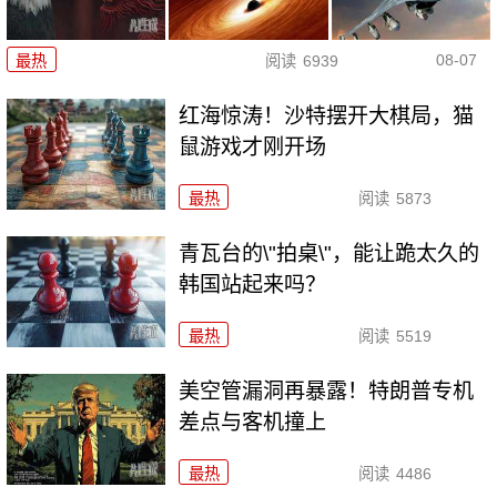
08-07
最热
阅读
6939
红海惊涛！沙特摆开大棋局，猫
鼠游戏才刚开场
最热
阅读
5873
青瓦台的\"拍桌\"，能让跪太久的
韩国站起来吗？
最热
阅读
5519
美空管漏洞再暴露！特朗普专机
差点与客机撞上
最热
阅读
4486