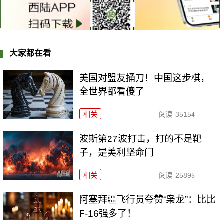
大家都在看
美国对盟友捅刀！中国这步棋，
全世界都看傻了
相关
阅读
35154
波斯第27波打击，打的不是靶
子，是美利坚命门
相关
阅读
25895
阿塞拜疆飞行员夸赞“枭龙”：比比
F-16强多了！