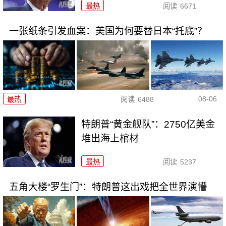
最热
阅读
6671
一张纸条引发血案：美国为何要替日本“托底”？
08-06
最热
阅读
6488
特朗普“黄金舰队”：2750亿美金
堆出海上棺材
最热
阅读
5237
五角大楼“罗生门”：特朗普这出戏把全世界演懵