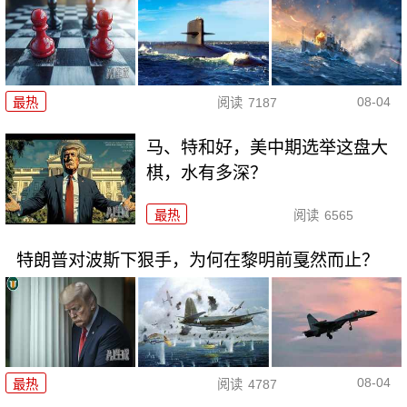
08-04
最热
阅读
7187
马、特和好，美中期选举这盘大
棋，水有多深？
最热
阅读
6565
特朗普对波斯下狠手，为何在黎明前戛然而止？
08-04
最热
阅读
4787