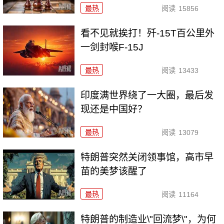
最热
阅读
15856
看不见就挨打！歼-15T百公里外
一剑封喉F-15J
最热
阅读
13433
印度满世界绕了一大圈，最后发
现还是中国好？
最热
阅读
13079
特朗普突然关闭领事馆，高市早
苗的美梦该醒了
最热
阅读
11164
特朗普的制造业\"回流梦\"，为何