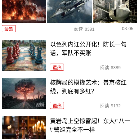
08-05
最热
阅读
8391
以色列内讧公开化！防长一句
话，军队不买账
最热
阅读
6389
核牌局的模糊艺术：普京核红
线，到底有多红？
最热
阅读
5132
黄岩岛上空惊雷起！东大\"八一
\"警巡完全不一样