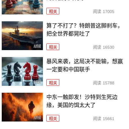
相关
阅读
17005
算了不打了？特朗普这脚刹车，
把全世界都晃吐了
相关
阅读
16530
暴风来袭，这局决不能输，想赢
一定要和中国联手
相关
阅读
15788
中东一触即发！沙特到生死边
缘，美国的饵太大了
相关
阅读
15661