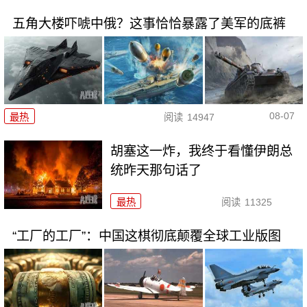
五角大楼吓唬中俄？这事恰恰暴露了美军的底裤
08-07
最热
阅读
14947
胡塞这一炸，我终于看懂伊朗总
统昨天那句话了
最热
阅读
11325
“工厂的工厂”：中国这棋彻底颠覆全球工业版图