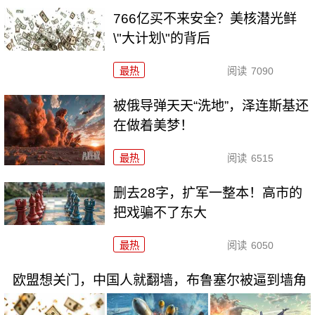
766亿买不来安全？美核潜光鲜
\"大计划\"的背后
最热
阅读
7090
被俄导弹天天“洗地”，泽连斯基还
在做着美梦！
最热
阅读
6515
删去28字，扩军一整本！高市的
把戏骗不了东大
最热
阅读
6050
欧盟想关门，中国人就翻墙，布鲁塞尔被逼到墙角