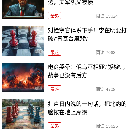
选，美军机又被揍
最热
阅读
19024
对检察官体系下手！李在明要打
破\"青瓦台魔咒\"
最热
阅读
7063
电商哭晕：俄乌互相砸\"饭碗\"，
战争已没有后方
最热
阅读
4709
扎卢日内说的一句话，把北约的
脸按在地上摩擦
最热
阅读
13625