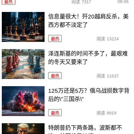
08-06
最热
阅读
7317
信息量很大！歼20越肩反杀，美
西方都不淡定了
最热
阅读
13224
泽连斯基的时间不多了，最艰难
的冬天又要来了
最热
阅读
11637
125万还是5万？俄乌战损数字背
后的\"三国杀\"
最热
阅读
8919
特朗普扔下两条路，波斯都不