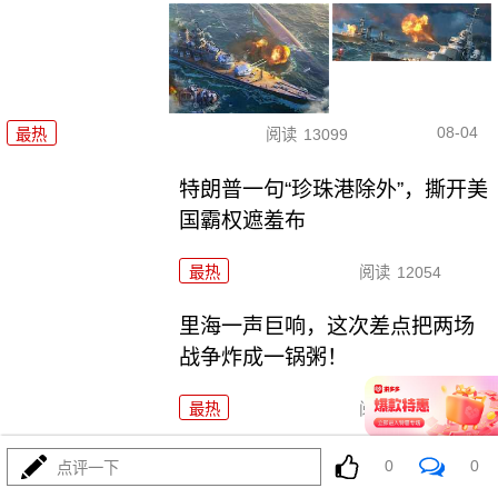
08-04
最热
阅读
13099
特朗普一句“珍珠港除外”，撕开美
国霸权遮羞布
最热
阅读
12054
里海一声巨响，这次差点把两场
战争炸成一锅粥！
最热
阅读
9946
731！特高课还魂！高市早苗两把
0
0
点评一下
火烧穿日本国运