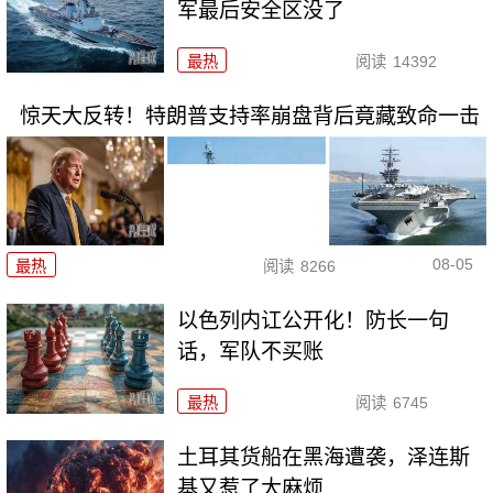
军最后安全区没了
最热
阅读
14392
惊天大反转！特朗普支持率崩盘背后竟藏致命一击
08-05
最热
阅读
8266
以色列内讧公开化！防长一句
话，军队不买账
最热
阅读
6745
土耳其货船在黑海遭袭，泽连斯
基又惹了大麻烦