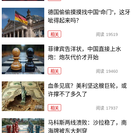
德国偷偷摸摸找中国“命门”，这牙
呲得起来吗？
相关
阅读
19519
菲律宾告洋状，中国直接上水
炮：炮灰代价才开始
相关
阅读
19460
血条见底？美利坚这艘巨轮，或
许撑不了多久了
相关
阅读
17937
马科斯两线溃败：沙拉稳了，南
海牌被东大刺穿