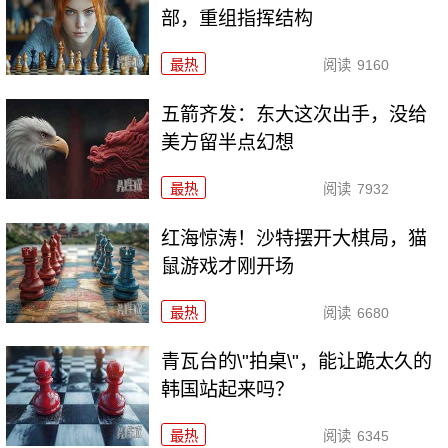
部，重组指挥结构
最热
阅读
9160
五箭齐发：东大这次出手，没给
美方留半点幻想
最热
阅读
7932
红海惊涛！沙特摆开大棋局，猫
鼠游戏才刚开场
最热
阅读
6680
青瓦台的\"拍桌\"，能让跪太久的
韩国站起来吗？
最热
阅读
6345