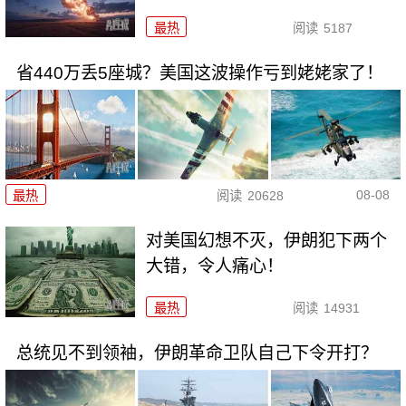
最热
阅读
5187
省440万丢5座城？美国这波操作亏到姥姥家了！
08-08
最热
阅读
20628
对美国幻想不灭，伊朗犯下两个
大错，令人痛心！
最热
阅读
14931
总统见不到领袖，伊朗革命卫队自己下令开打？