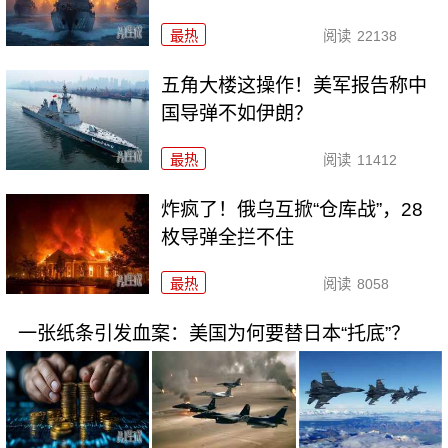
最热
阅读
22138
五角大楼这操作！美军报告称中
国导弹不如伊朗？
最热
阅读
11412
炸疯了！俄乌互掀“仓库战”，28
枚导弹全拦不住
最热
阅读
8058
一张纸条引发血案：美国为何要替日本“托底”？