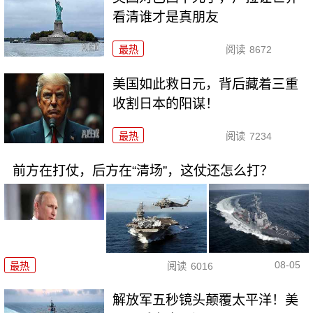
看清谁才是真朋友
最热
阅读
8672
美国如此救日元，背后藏着三重
收割日本的阳谋！
最热
阅读
7234
前方在打仗，后方在“清场”，这仗还怎么打？
08-05
最热
阅读
6016
解放军五秒镜头颠覆太平洋！美