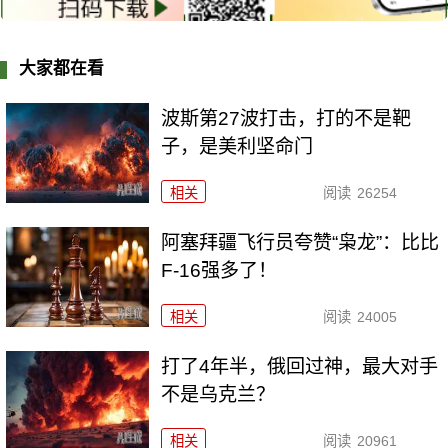
大家都在看
波斯第27波打击，打的不是靶
子，是美利坚命门
相关
阅读
26254
阿塞拜疆飞行员夸赞“枭龙”：比比
F-16强多了！
相关
阅读
24005
打了4年半，俄回过神，最大对手
不是乌克兰？
相关
阅读
20961