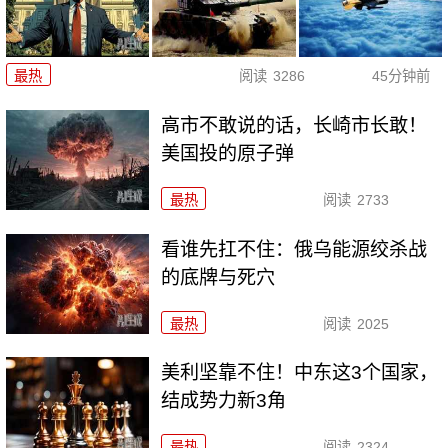
最热
阅读
3286
45分钟前
高市不敢说的话，长崎市长敢！
美国投的原子弹
最热
阅读
2733
看谁先扛不住：俄乌能源绞杀战
的底牌与死穴
最热
阅读
2025
美利坚靠不住！中东这3个国家，
结成势力新3角
最热
阅读
2324