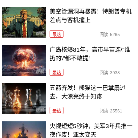
美空管漏洞再暴露！特朗普专机
差点与客机撞上
最热
阅读
5265
广岛核爆81年，高市早苗连\"谁
扔的\"都不敢提！
最热
阅读
3938
五箭齐发！熊猫这一巴掌扇过
去，大漂亮终于知疼
最热
阅读
25561
央视短短5秒钟，美军3年兵推一
夜作废！亚太变天