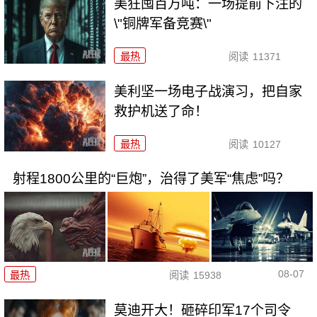
美狂囤百万吨：一场提前下注的
\"铜牌军备竞赛\"
最热
阅读
11371
美利坚一场电子战演习，把自家
救护机送了命！
最热
阅读
10127
射程1800公里的“巨炮”，治得了美军“焦虑”吗？
08-07
最热
阅读
15938
莫迪开大！砸碎印军17个司令