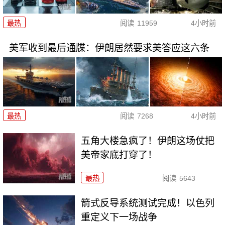
最热
阅读
11959
4小时前
美军收到最后通牒：伊朗居然要求美答应这六条
最热
阅读
7268
4小时前
五角大楼急疯了！伊朗这场仗把
美帝家底打穿了！
最热
阅读
5643
箭式反导系统测试完成！以色列
重定义下一场战争