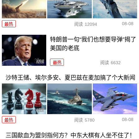
08-08
最热
阅读
12094
特朗普一句“我们也想要导弹”揭了
美国的老底
最热
阅读
6632
沙特王储、埃尔多安、夏巴兹在麦加搞了个大新闻
08-08
最热
阅读
5780
三国歃血为盟剑指何方？中东大棋有人坐不住了！