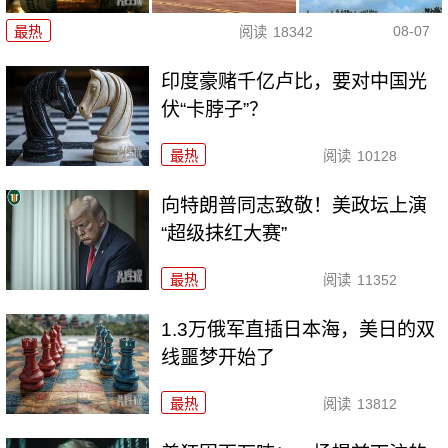
08-07
最热
阅读
18342
印度豪赌千亿卢比，要对中国光
伏“卡脖子”？
最热
阅读
10128
向特朗普同志致敬！美政坛上演
“超级抹红大赛”
最热
阅读
11352
1.3万俄军直插日本海，美日的双
线噩梦开始了
最热
阅读
13812