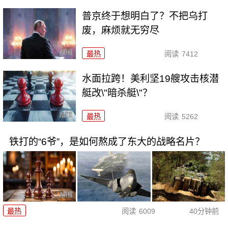
普京终于想明白了？不把乌打
废，麻烦就无穷尽
最热
阅读
7412
水面拉跨！美利坚19艘攻击核潜
艇改\"暗杀艇\"？
最热
阅读
5262
铁打的“6爷”，是如何熬成了东大的战略名片？
最热
阅读
6009
40分钟前