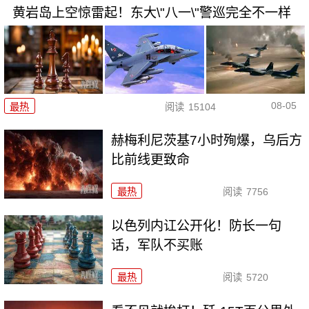
黄岩岛上空惊雷起！东大\"八一\"警巡完全不一样
08-05
最热
阅读
15104
赫梅利尼茨基7小时殉爆，乌后方
比前线更致命
最热
阅读
7756
以色列内讧公开化！防长一句
话，军队不买账
最热
阅读
5720