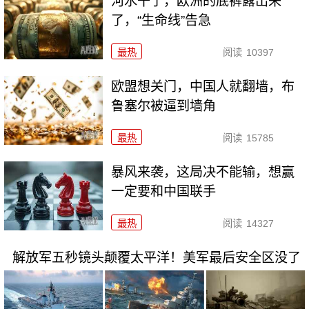
河水干了，欧洲的底裤露出来
了，“生命线”告急
最热
阅读
10397
欧盟想关门，中国人就翻墙，布
鲁塞尔被逼到墙角
最热
阅读
15785
暴风来袭，这局决不能输，想赢
一定要和中国联手
最热
阅读
14327
解放军五秒镜头颠覆太平洋！美军最后安全区没了