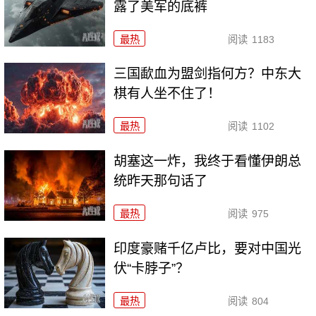
露了美军的底裤
最热
阅读
1183
三国歃血为盟剑指何方？中东大
棋有人坐不住了！
最热
阅读
1102
胡塞这一炸，我终于看懂伊朗总
统昨天那句话了
最热
阅读
975
印度豪赌千亿卢比，要对中国光
伏“卡脖子”？
最热
阅读
804