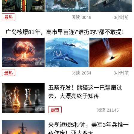
最热
阅读
3046
3小时前
广岛核爆81年，高市早苗连\"谁扔的\"都不敢提！
最热
阅读
2054
3小时前
五箭齐发！熊猫这一巴掌扇过
去，大漂亮终于知疼
最热
阅读
21145
央视短短5秒钟，美军3年兵推一
夜作废！亚太变天