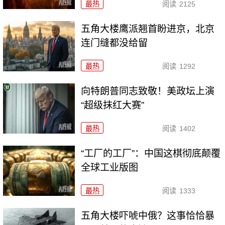
最热
阅读
2125
五角大楼鹰派翘首盼进京，北京
连门缝都没给留
最热
阅读
1292
向特朗普同志致敬！美政坛上演
“超级抹红大赛”
最热
阅读
1402
“工厂的工厂”：中国这棋彻底颠覆
全球工业版图
最热
阅读
1333
五角大楼吓唬中俄？这事恰恰暴