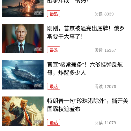
战争炸成一锅粥！
最热
阅读
8939
刚刚，普京被逼亮出底牌！俄罗
斯要干大事了！
最热
阅读
15357
官宣“核常兼备”！六爷挂弹反航
母，炸醒多少人
最热
阅读
12076
特朗普一句“珍珠港除外”，撕开美
国霸权遮羞布
最热
阅读
11079