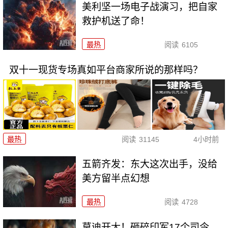
美利坚一场电子战演习，把自家
救护机送了命！
最热
阅读
6105
双十一现货专场真如平台商家所说的那样吗？
最热
阅读
31145
4小时前
五箭齐发：东大这次出手，没给
美方留半点幻想
最热
阅读
4728
莫迪开大！砸碎印军17个司令