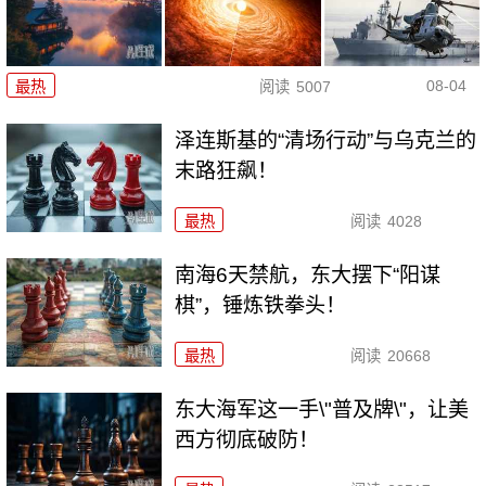
08-04
最热
阅读
5007
泽连斯基的“清场行动”与乌克兰的
末路狂飙！
最热
阅读
4028
南海6天禁航，东大摆下“阳谋
棋”，锤炼铁拳头！
最热
阅读
20668
东大海军这一手\"普及牌\"，让美
西方彻底破防！