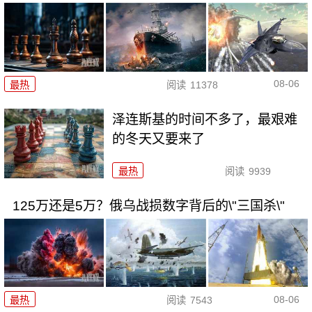
08-06
最热
阅读
11378
泽连斯基的时间不多了，最艰难
的冬天又要来了
最热
阅读
9939
125万还是5万？俄乌战损数字背后的\"三国杀\"
08-06
最热
阅读
7543