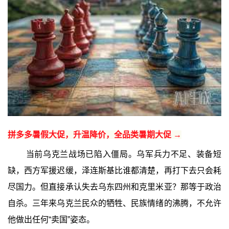
拼多多暑假大促，升温降价，全品类暑期大促 →
当前乌克兰战场已陷入僵局。乌军兵力不足、装备短
缺，西方军援迟缓，泽连斯基比谁都清楚，再打下去只会耗
尽国力。但直接承认失去乌东四州和克里米亚？那等于政治
自杀。三年来乌克兰民众的牺牲、民族情绪的沸腾，不允许
他做出任何“卖国”姿态。