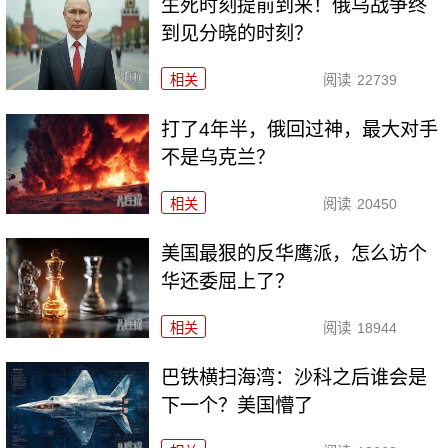
生死时刻提前到来！俄乌战争终
到见分晓的时刻？
相关
阅读
22739
打了4年半，俄回过神，最大对手
不是乌克兰？
相关
阅读
20450
美国最狠的反华鹰派，怎么访个
华还委屈上了？
相关
阅读
18944
巴铁横扫海湾：沙科之后谁会是
下一个？美国懵了