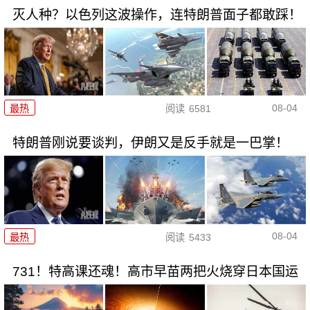
灭人种？以色列这波操作，连特朗普面子都敢踩！
08-04
最热
阅读
6581
特朗普刚说要谈判，伊朗又是反手就是一巴掌！
08-04
最热
阅读
5433
731！特高课还魂！高市早苗两把火烧穿日本国运