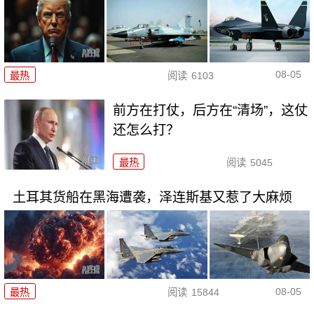
08-05
最热
阅读
6103
前方在打仗，后方在“清场”，这仗
还怎么打？
最热
阅读
5045
土耳其货船在黑海遭袭，泽连斯基又惹了大麻烦
08-05
最热
阅读
15844