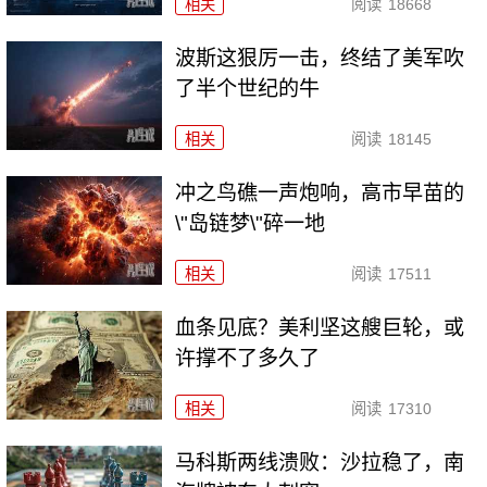
相关
阅读
18668
波斯这狠厉一击，终结了美军吹
了半个世纪的牛
相关
阅读
18145
冲之鸟礁一声炮响，高市早苗的
\"岛链梦\"碎一地
相关
阅读
17511
血条见底？美利坚这艘巨轮，或
许撑不了多久了
相关
阅读
17310
马科斯两线溃败：沙拉稳了，南