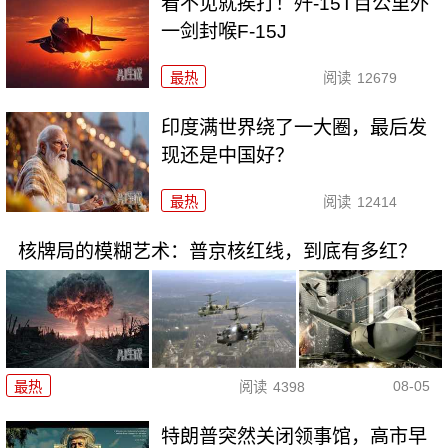
看不见就挨打！歼-15T百公里外
一剑封喉F-15J
最热
阅读
12679
印度满世界绕了一大圈，最后发
现还是中国好？
最热
阅读
12414
核牌局的模糊艺术：普京核红线，到底有多红？
08-05
最热
阅读
4398
特朗普突然关闭领事馆，高市早