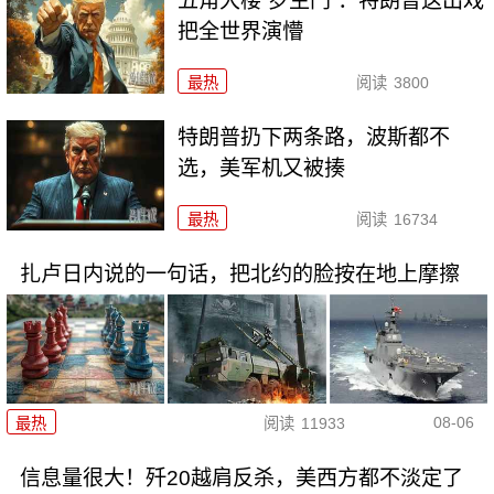
五角大楼“罗生门”：特朗普这出戏
把全世界演懵
最热
阅读
3800
特朗普扔下两条路，波斯都不
选，美军机又被揍
最热
阅读
16734
扎卢日内说的一句话，把北约的脸按在地上摩擦
08-06
最热
阅读
11933
信息量很大！歼20越肩反杀，美西方都不淡定了