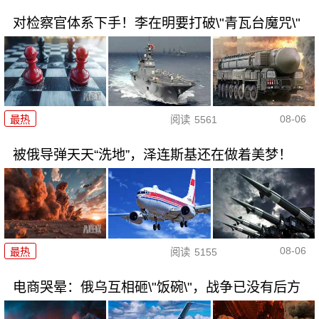
对检察官体系下手！李在明要打破\"青瓦台魔咒\"
08-06
最热
阅读
5561
被俄导弹天天“洗地”，泽连斯基还在做着美梦！
08-06
最热
阅读
5155
电商哭晕：俄乌互相砸\"饭碗\"，战争已没有后方