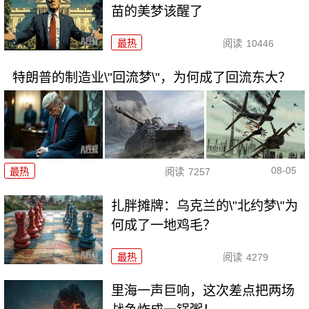
苗的美梦该醒了
最热
阅读
10446
特朗普的制造业\"回流梦\"，为何成了回流东大？
08-05
最热
阅读
7257
扎胖摊牌：乌克兰的\"北约梦\"为
何成了一地鸡毛？
最热
阅读
4279
里海一声巨响，这次差点把两场