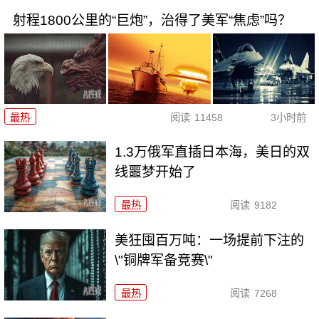
射程1800公里的“巨炮”，治得了美军“焦虑”吗？
最热
阅读
11458
3小时前
1.3万俄军直插日本海，美日的双
线噩梦开始了
最热
阅读
9182
美狂囤百万吨：一场提前下注的
\"铜牌军备竞赛\"
最热
阅读
7268