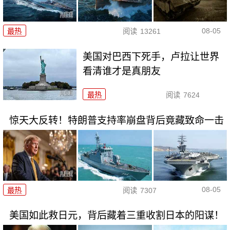
08-05
最热
阅读
13261
美国对巴西下死手，卢拉让世界
看清谁才是真朋友
最热
阅读
7624
惊天大反转！特朗普支持率崩盘背后竟藏致命一击
08-05
最热
阅读
7307
美国如此救日元，背后藏着三重收割日本的阳谋！