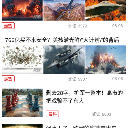
08-06
最热
阅读
3572
766亿买不来安全？美核潜光鲜\"大计划\"的背后
08-06
最热
阅读
5907
删去28字，扩军一整本！高市的
把戏骗不了东大
最热
阅读
5003