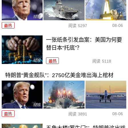
08-06
最热
阅读
5297
一张纸条引发血案：美国为何要
替日本“托底”？
最热
阅读
5118
特朗普“黄金舰队”：2750亿美金堆出海上棺材
08-06
最热
阅读
3891