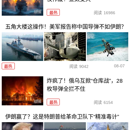
最热
阅读
16986
五角大楼这操作！美军报告称中国导弹不如伊朗？
08-07
最热
阅读
9042
炸疯了！俄乌互掀“仓库战”，28
枚导弹全拦不住
最热
阅读
6154
伊朗赢了？这是特朗普给革命卫队下“精准毒计”