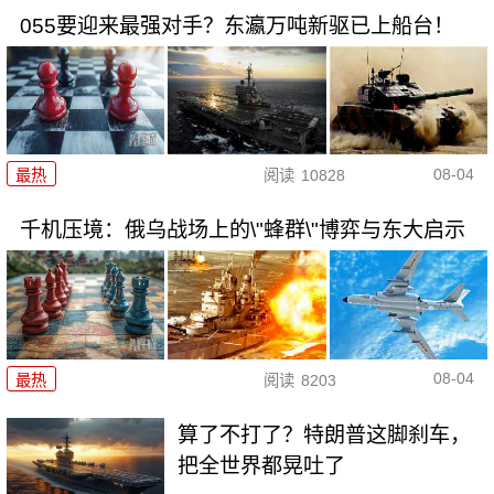
055要迎来最强对手？东瀛万吨新驱已上船台！
08-04
最热
阅读
10828
千机压境：俄乌战场上的\"蜂群\"博弈与东大启示
08-04
最热
阅读
8203
算了不打了？特朗普这脚刹车，
把全世界都晃吐了