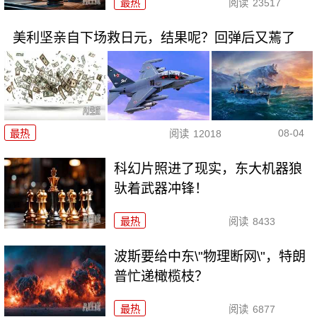
最热
阅读
23517
美利坚亲自下场救日元，结果呢？回弹后又蔫了
08-04
最热
阅读
12018
科幻片照进了现实，东大机器狼
驮着武器冲锋！
最热
阅读
8433
波斯要给中东\"物理断网\"，特朗
普忙递橄榄枝？
最热
阅读
6877