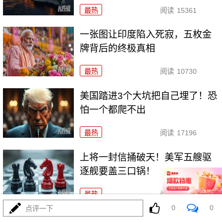
最热
阅读
15361
一张图让印度陷入死寂，五枚金
牌背后的终极真相
最热
阅读
10730
美国踏进3个大坑把自己埋了！恐
怕一个都爬不出
最热
阅读
17196
上将一封信捅破天！美军五艘驱
逐舰要盖三口锅！
最热
阅读
7325
0
0
点评一下
特朗普要对伊朗动手？最狠的还没来，最骚的来了