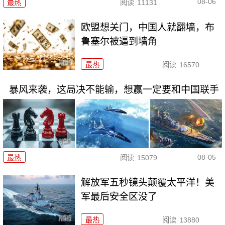
08-06
最热
阅读
11131
欧盟想关门，中国人就翻墙，布
鲁塞尔被逼到墙角
最热
阅读
16570
暴风来袭，这局决不能输，想赢一定要和中国联手
08-05
最热
阅读
15079
解放军五秒镜头颠覆太平洋！美
军最后安全区没了
最热
阅读
13880