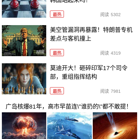
韩国站起来吗？
最热
阅读
5302
美空管漏洞再暴露！特朗普专机
差点与客机撞上
最热
阅读
4319
莫迪开大！砸碎印军17个司令
部，重组指挥结构
最热
阅读
7981
广岛核爆81年，高市早苗连\"谁扔的\"都不敢提！