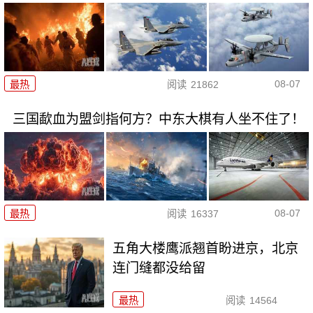
08-07
最热
阅读
21862
三国歃血为盟剑指何方？中东大棋有人坐不住了！
08-07
最热
阅读
16337
五角大楼鹰派翘首盼进京，北京
连门缝都没给留
最热
阅读
14564