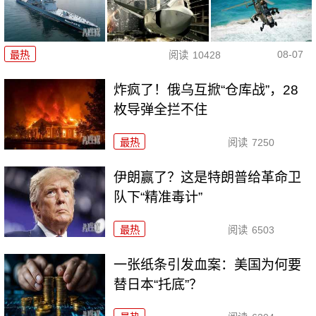
08-07
最热
阅读
10428
炸疯了！俄乌互掀“仓库战”，28
枚导弹全拦不住
最热
阅读
7250
伊朗赢了？这是特朗普给革命卫
队下“精准毒计”
最热
阅读
6503
一张纸条引发血案：美国为何要
替日本“托底”？