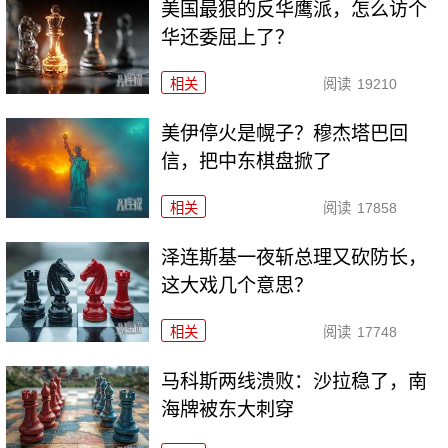
美国最狠的反华鹰派，怎么访个
华还委屈上了？
相关
阅读
19210
美伊停火是幌子？穆杰塔巴回
信，把中东棋盘掀了
相关
阅读
17858
泽连斯基一夜斩总理又砍防长，
这大戏几个意思？
相关
阅读
17748
马科斯两线溃败：沙拉稳了，南
海牌被东大刺穿