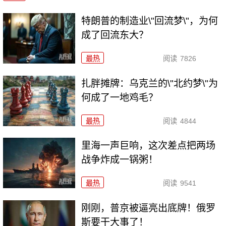
特朗普的制造业\"回流梦\"，为何
成了回流东大？
最热
阅读
7826
扎胖摊牌：乌克兰的\"北约梦\"为
何成了一地鸡毛？
最热
阅读
4844
里海一声巨响，这次差点把两场
战争炸成一锅粥！
最热
阅读
9541
刚刚，普京被逼亮出底牌！俄罗
斯要干大事了！