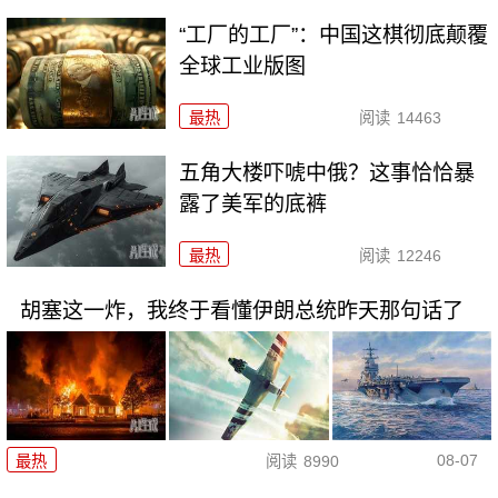
“工厂的工厂”：中国这棋彻底颠覆
全球工业版图
最热
阅读
14463
五角大楼吓唬中俄？这事恰恰暴
露了美军的底裤
最热
阅读
12246
胡塞这一炸，我终于看懂伊朗总统昨天那句话了
08-07
最热
阅读
8990