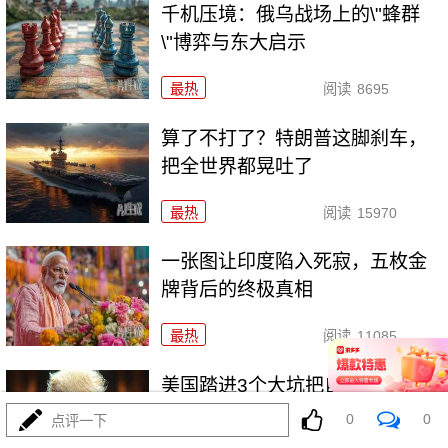
千机压境：俄乌战场上的\"蜂群
\"博弈与东大启示
最热
阅读
8695
算了不打了？特朗普这脚刹车，
把全世界都晃吐了
最热
阅读
15970
一张图让印度陷入死寂，五枚金
牌背后的终极真相
最热
阅读
11085
美国踏进3个大坑把自己埋了！恐
怕一个都爬不出
0
0
点评一下