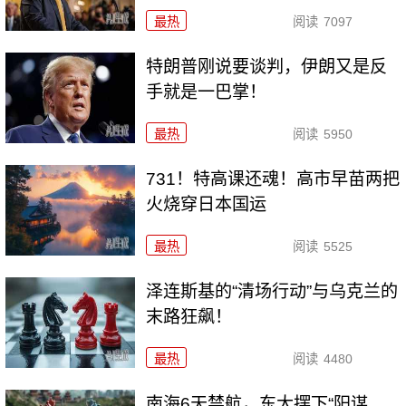
最热
阅读
7097
特朗普刚说要谈判，伊朗又是反
手就是一巴掌！
最热
阅读
5950
731！特高课还魂！高市早苗两把
火烧穿日本国运
最热
阅读
5525
泽连斯基的“清场行动”与乌克兰的
末路狂飙！
最热
阅读
4480
南海6天禁航，东大摆下“阳谋