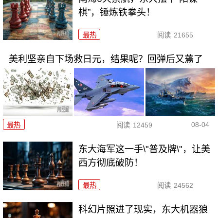
棋”，锤炼铁拳头！
最热
阅读
21655
美利坚亲自下场救日元，结果呢？回弹后又蔫了
08-04
最热
阅读
12459
东大海军这一手\"普及牌\"，让美
西方彻底破防！
最热
阅读
24562
科幻片照进了现实，东大机器狼