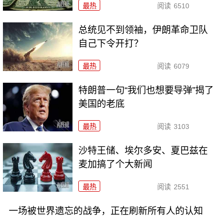
最热
阅读
6510
总统见不到领袖，伊朗革命卫队
自己下令开打？
最热
阅读
6079
特朗普一句“我们也想要导弹”揭了
美国的老底
最热
阅读
3103
沙特王储、埃尔多安、夏巴兹在
麦加搞了个大新闻
最热
阅读
2551
一场被世界遗忘的战争，正在刷新所有人的认知