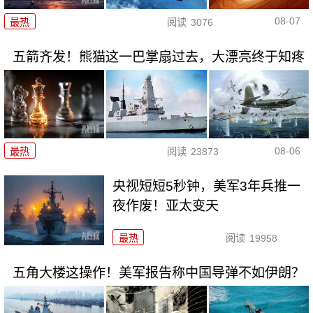
08-07
最热
阅读
3076
五箭齐发！熊猫这一巴掌扇过去，大漂亮终于知疼
08-06
最热
阅读
23873
央视短短5秒钟，美军3年兵推一
夜作废！亚太变天
最热
阅读
19958
五角大楼这操作！美军报告称中国导弹不如伊朗？