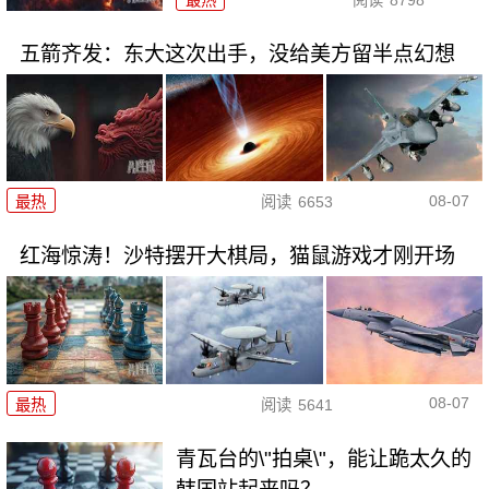
最热
阅读
8798
五箭齐发：东大这次出手，没给美方留半点幻想
08-07
最热
阅读
6653
红海惊涛！沙特摆开大棋局，猫鼠游戏才刚开场
08-07
最热
阅读
5641
青瓦台的\"拍桌\"，能让跪太久的