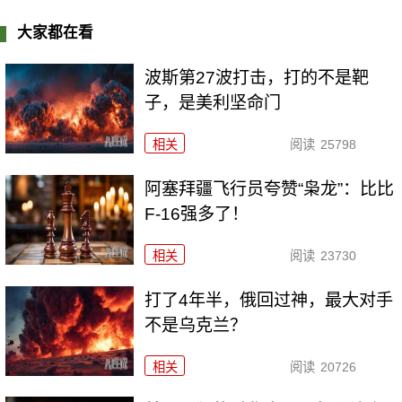
大家都在看
波斯第27波打击，打的不是靶
子，是美利坚命门
相关
阅读
25798
阿塞拜疆飞行员夸赞“枭龙”：比比
F-16强多了！
相关
阅读
23730
打了4年半，俄回过神，最大对手
不是乌克兰？
相关
阅读
20726