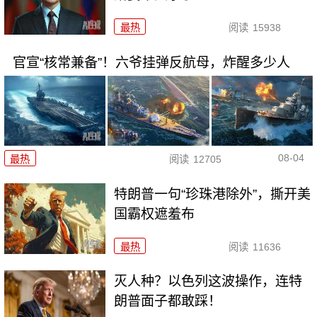
最热
阅读
15938
官宣“核常兼备”！六爷挂弹反航母，炸醒多少人
08-04
最热
阅读
12705
特朗普一句“珍珠港除外”，撕开美
国霸权遮羞布
最热
阅读
11636
灭人种？以色列这波操作，连特
朗普面子都敢踩！