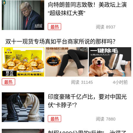
向特朗普同志致敬！美政坛上演
“超级抹红大赛”
最热
阅读
8937
双十一现货专场真如平台商家所说的那样吗？
最热
阅读
31145
4小时前
印度豪赌千亿卢比，要对中国光
伏“卡脖子”？
最热
阅读
7880