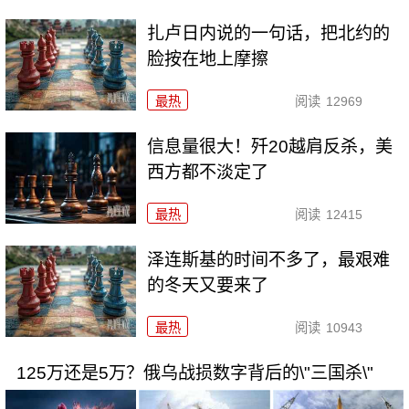
扎卢日内说的一句话，把北约的
脸按在地上摩擦
最热
阅读
12969
信息量很大！歼20越肩反杀，美
西方都不淡定了
最热
阅读
12415
泽连斯基的时间不多了，最艰难
的冬天又要来了
最热
阅读
10943
125万还是5万？俄乌战损数字背后的\"三国杀\"