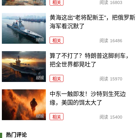
相关
阅读
16803
黄海这出“老将配新王”，把俄罗斯
海军看沉默了
相关
阅读
16486
算了不打了？特朗普这脚刹车，
把全世界都晃吐了
相关
阅读
15970
中东一触即发！沙特到生死边
缘，美国的饵太大了
相关
阅读
15400
热门评论