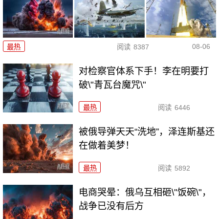
08-06
最热
阅读
8387
对检察官体系下手！李在明要打
破\"青瓦台魔咒\"
最热
阅读
6446
被俄导弹天天“洗地”，泽连斯基还
在做着美梦！
最热
阅读
5892
电商哭晕：俄乌互相砸\"饭碗\"，
战争已没有后方