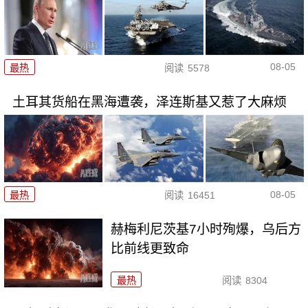
08-05
最热
阅读
5578
土耳其货船在黑海遭袭，泽连斯基又惹了大麻烦
08-05
最热
阅读
16451
赫梅利尼茨基7小时殉爆，乌后方
比前线更致命
最热
阅读
8304