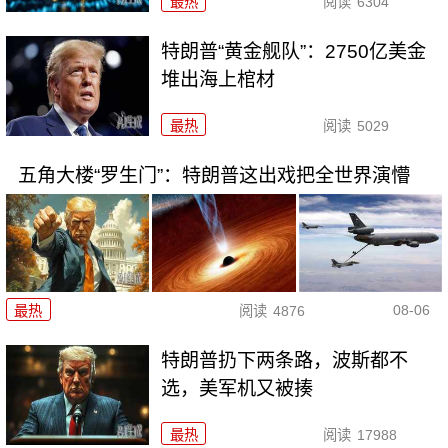
最热
阅读
6304
特朗普“黄金舰队”：2750亿美金
堆出海上棺材
最热
阅读
5029
五角大楼“罗生门”：特朗普这出戏把全世界演懵
08-06
最热
阅读
4876
特朗普扔下两条路，波斯都不
选，美军机又被揍
最热
阅读
17988