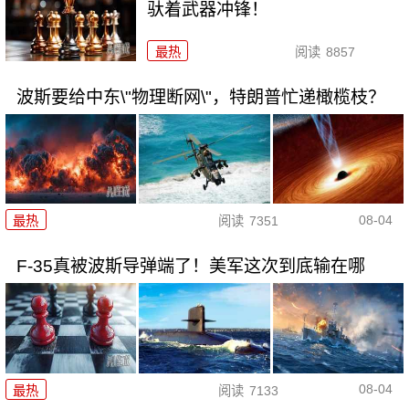
驮着武器冲锋！
最热
阅读
8857
波斯要给中东\"物理断网\"，特朗普忙递橄榄枝？
08-04
最热
阅读
7351
F-35真被波斯导弹端了！美军这次到底输在哪
08-04
最热
阅读
7133