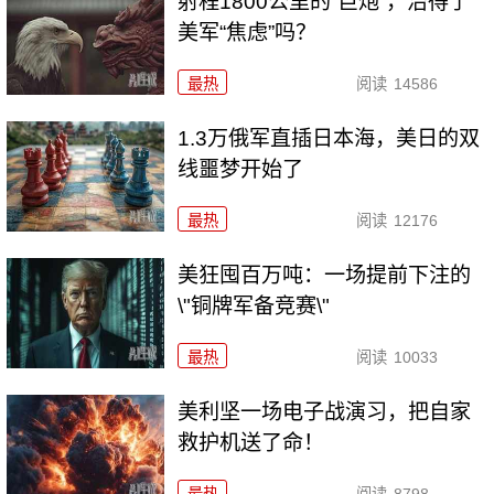
射程1800公里的“巨炮”，治得了
美军“焦虑”吗？
最热
阅读
14586
1.3万俄军直插日本海，美日的双
线噩梦开始了
最热
阅读
12176
美狂囤百万吨：一场提前下注的
\"铜牌军备竞赛\"
最热
阅读
10033
美利坚一场电子战演习，把自家
救护机送了命！