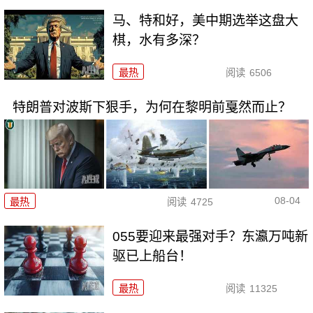
马、特和好，美中期选举这盘大
棋，水有多深？
最热
阅读
6506
特朗普对波斯下狠手，为何在黎明前戛然而止？
08-04
最热
阅读
4725
055要迎来最强对手？东瀛万吨新
驱已上船台！
最热
阅读
11325