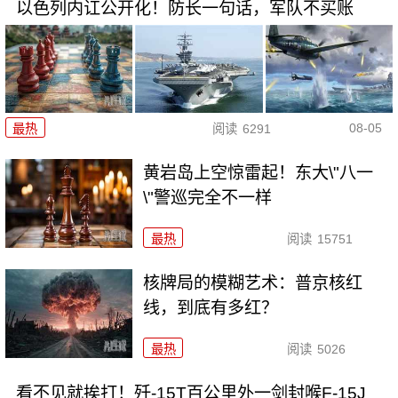
以色列内讧公开化！防长一句话，军队不买账
08-05
最热
阅读
6291
黄岩岛上空惊雷起！东大\"八一
\"警巡完全不一样
最热
阅读
15751
核牌局的模糊艺术：普京核红
线，到底有多红？
最热
阅读
5026
看不见就挨打！歼-15T百公里外一剑封喉F-15J