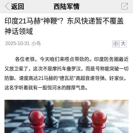
返回
西陆军情
印度21马赫“神鞭”？东风快递暂不覆盖
神话领域
小
大
2025-10-31
小鸟
各位老铁，今天咱们来唠点带劲的。印度防务圈最近
又放卫星了，这次不是摩托车叠罗汉，而是号称能突破一切
防御、速度高达21马赫的“德瓦尼”高超音速导弹。好家伙，
这名字听着就有一股恒河水的醇厚气息。