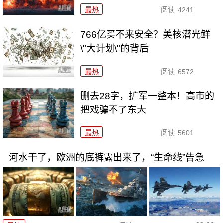
最热
阅读
4241
766亿买不来安全？美核潜光鲜
\"大计划\"的背后
最热
阅读
6572
删去28字，扩军一整本！高市的
把戏骗不了东大
最热
阅读
5601
河水干了，欧洲的底裤露出来了，“生命线”告急