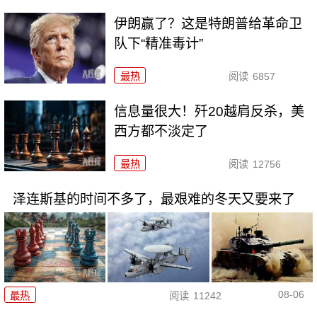
伊朗赢了？这是特朗普给革命卫
队下“精准毒计”
最热
阅读
6857
信息量很大！歼20越肩反杀，美
西方都不淡定了
最热
阅读
12756
泽连斯基的时间不多了，最艰难的冬天又要来了
08-06
最热
阅读
11242