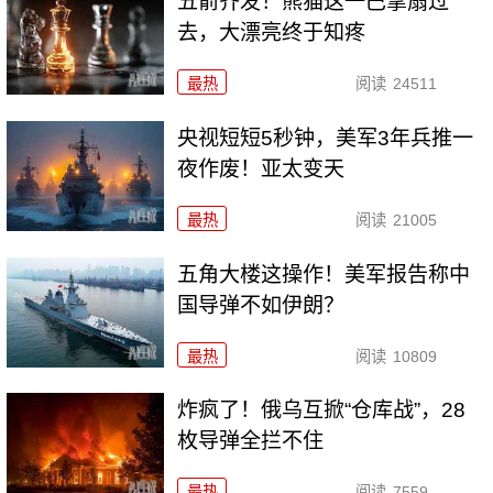
五箭齐发！熊猫这一巴掌扇过
去，大漂亮终于知疼
最热
阅读
24511
央视短短5秒钟，美军3年兵推一
夜作废！亚太变天
最热
阅读
21005
五角大楼这操作！美军报告称中
国导弹不如伊朗？
最热
阅读
10809
炸疯了！俄乌互掀“仓库战”，28
枚导弹全拦不住
最热
阅读
7559