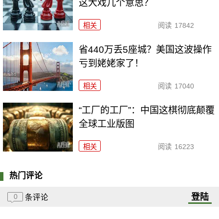
这大戏几个意思？
相关
阅读
17842
省440万丢5座城？美国这波操作
亏到姥姥家了！
相关
阅读
17040
“工厂的工厂”：中国这棋彻底颠覆
全球工业版图
相关
阅读
16223
热门评论
登陆
0
条评论