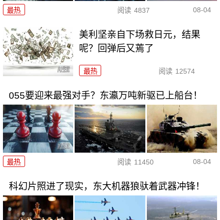
08-04
最热
阅读
4837
美利坚亲自下场救日元，结果
呢？回弹后又蔫了
最热
阅读
12574
055要迎来最强对手？东瀛万吨新驱已上船台！
08-04
最热
阅读
11450
科幻片照进了现实，东大机器狼驮着武器冲锋！