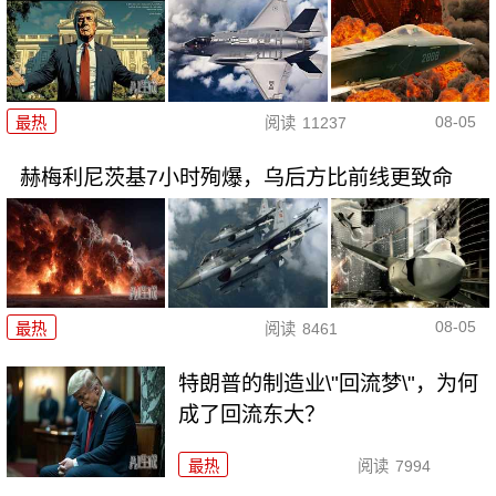
08-05
最热
阅读
11237
赫梅利尼茨基7小时殉爆，乌后方比前线更致命
08-05
最热
阅读
8461
特朗普的制造业\"回流梦\"，为何
成了回流东大？
最热
阅读
7994