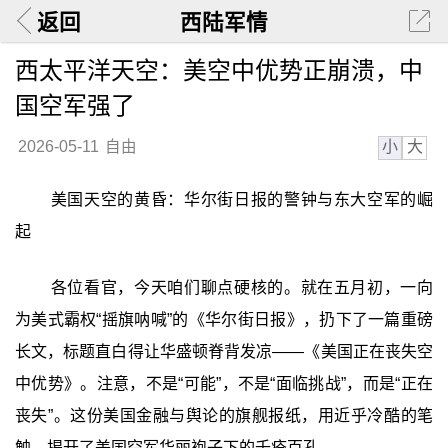
返回
西陆军情
西太平洋天空：美空中优势正崩溃，中
国空军强了
小
大
2026-05-11
自由
美国天空的黄昏：华尔街日报的警钟与东大空军的崛
起
各位看官，今天咱们聊点硬核的。就在五月初，一向
为美式霸权“摇旗呐喊”的《华尔街日报》，扔下了一篇重磅
长文，标题直白得让华盛顿脊背发凉——《美国正在丧失空
中优势》。注意，不是“可能”，不是“面临挑战”，而是‍“正在
丧失”‍。这份美国金融与舆论的旗舰报纸，用近乎冷酷的笔
触，揭开了美国空军华丽袍子下的千疮百孔。