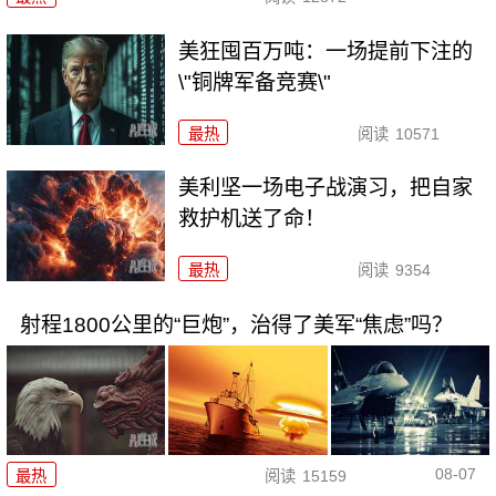
美狂囤百万吨：一场提前下注的
\"铜牌军备竞赛\"
最热
阅读
10571
美利坚一场电子战演习，把自家
救护机送了命！
最热
阅读
9354
射程1800公里的“巨炮”，治得了美军“焦虑”吗？
08-07
最热
阅读
15159