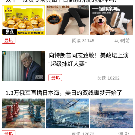
最热
阅读
31145
4小时前
向特朗普同志致敬！美政坛上演
“超级抹红大赛”
最热
阅读
10202
1.3万俄军直插日本海，美日的双线噩梦开始了
08-07
最热
阅读
12872