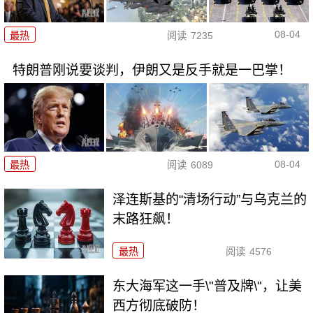
08-04
最热
阅读
7235
特朗普刚说要谈判，伊朗又是反手就是一巴掌！
08-04
最热
阅读
6089
泽连斯基的“清场行动”与乌克兰的
末路狂飙！
最热
阅读
4576
东大海军这一手\"普及牌\"，让美
西方彻底破防！