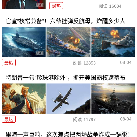
最热
阅读
16084
官宣“核常兼备”！六爷挂弹反航母，炸醒多少人
08-04
最热
阅读
12853
特朗普一句“珍珠港除外”，撕开美国霸权遮羞布
08-04
最热
阅读
11797
里海一声巨响，这次差点把两场战争炸成一锅粥！