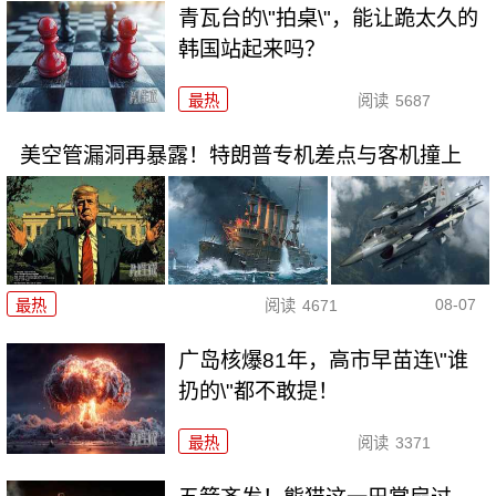
青瓦台的\"拍桌\"，能让跪太久的
韩国站起来吗？
最热
阅读
5687
美空管漏洞再暴露！特朗普专机差点与客机撞上
08-07
最热
阅读
4671
广岛核爆81年，高市早苗连\"谁
扔的\"都不敢提！
最热
阅读
3371