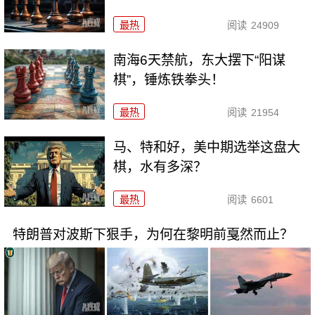
最热
阅读
24909
南海6天禁航，东大摆下“阳谋
棋”，锤炼铁拳头！
最热
阅读
21954
马、特和好，美中期选举这盘大
棋，水有多深？
最热
阅读
6601
特朗普对波斯下狠手，为何在黎明前戛然而止？