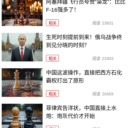
阿塞拜疆飞行员夸赞“枭龙”：比比
F-16强多了！
相关
阅读
23831
生死时刻提前到来！俄乌战争终
到见分晓的时刻？
相关
阅读
23303
中国这波操作，直接把西方石化
霸权打出了原形
相关
阅读
20459
菲律宾告洋状，中国直接上水
炮：炮灰代价才开始