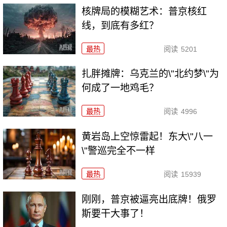
核牌局的模糊艺术：普京核红
线，到底有多红？
最热
阅读
5201
扎胖摊牌：乌克兰的\"北约梦\"为
何成了一地鸡毛？
最热
阅读
4996
黄岩岛上空惊雷起！东大\"八一
\"警巡完全不一样
最热
阅读
15939
刚刚，普京被逼亮出底牌！俄罗
斯要干大事了！