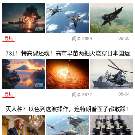
08-05
最热
阅读
9699
731！特高课还魂！高市早苗两把火烧穿日本国运
08-04
最热
阅读
5672
灭人种？以色列这波操作，连特朗普面子都敢踩！