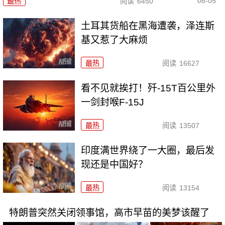
08-05
最热
阅读
6450
土耳其货船在黑海遭袭，泽连斯
基又惹了大麻烦
最热
阅读
16627
看不见就挨打！歼-15T百公里外
一剑封喉F-15J
最热
阅读
13507
印度满世界绕了一大圈，最后发
现还是中国好？
最热
阅读
13154
特朗普突然关闭领事馆，高市早苗的美梦该醒了