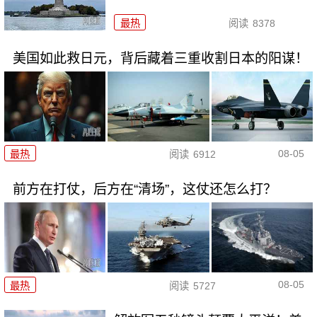
最热
阅读
8378
美国如此救日元，背后藏着三重收割日本的阳谋！
08-05
最热
阅读
6912
前方在打仗，后方在“清场”，这仗还怎么打？
08-05
最热
阅读
5727