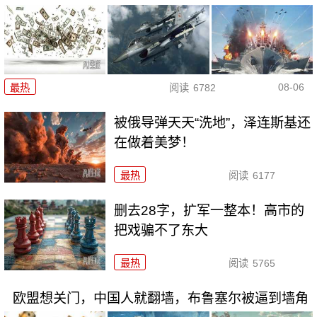
08-06
最热
阅读
6782
被俄导弹天天“洗地”，泽连斯基还
在做着美梦！
最热
阅读
6177
删去28字，扩军一整本！高市的
把戏骗不了东大
最热
阅读
5765
欧盟想关门，中国人就翻墙，布鲁塞尔被逼到墙角