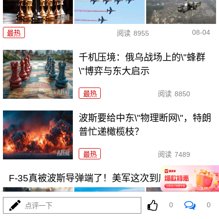
08-04
最热
阅读
8955
千机压境：俄乌战场上的\"蜂群
\"博弈与东大启示
最热
阅读
8850
波斯要给中东\"物理断网\"，特朗
普忙递橄榄枝？
最热
阅读
7489
F-35真被波斯导弹端了！美军这次到底输在哪
0
0
点评一下