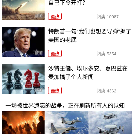
自己下令开打？
最热
阅读
10087
特朗普一句“我们也想要导弹”揭了
美国的老底
最热
阅读
5354
沙特王储、埃尔多安、夏巴兹在
麦加搞了个大新闻
最热
阅读
4362
一场被世界遗忘的战争，正在刷新所有人的认知