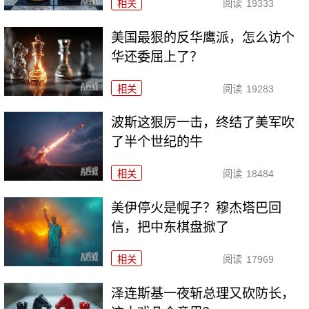
相关
阅读
19333
美国最狠的反华鹰派，怎么访个
华还委屈上了？
相关
阅读
19283
波斯这狠厉一击，终结了美军吹
了半个世纪的牛
相关
阅读
18484
美伊停火是幌子？穆杰塔巴回
信，把中东棋盘掀了
相关
阅读
17969
泽连斯基一夜斩总理又砍防长，