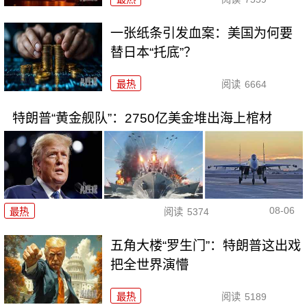
一张纸条引发血案：美国为何要
替日本“托底”？
最热
阅读
6664
特朗普“黄金舰队”：2750亿美金堆出海上棺材
08-06
最热
阅读
5374
五角大楼“罗生门”：特朗普这出戏
把全世界演懵
最热
阅读
5189