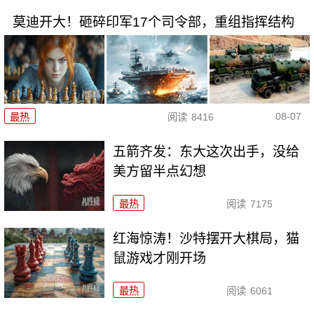
莫迪开大！砸碎印军17个司令部，重组指挥结构
08-07
最热
阅读
8416
五箭齐发：东大这次出手，没给
美方留半点幻想
最热
阅读
7175
红海惊涛！沙特摆开大棋局，猫
鼠游戏才刚开场
最热
阅读
6061