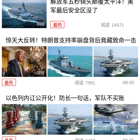
解放军五秒镜头颠覆太平洋！美
军最后安全区没了
最热
阅读
14071
惊天大反转！特朗普支持率崩盘背后竟藏致命一击
08-05
最热
阅读
7991
以色列内讧公开化！防长一句话，军队不买账