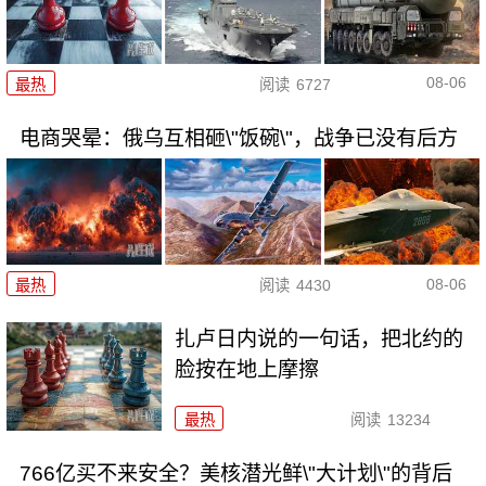
08-06
最热
阅读
6727
电商哭晕：俄乌互相砸\"饭碗\"，战争已没有后方
08-06
最热
阅读
4430
扎卢日内说的一句话，把北约的
脸按在地上摩擦
最热
阅读
13234
766亿买不来安全？美核潜光鲜\"大计划\"的背后