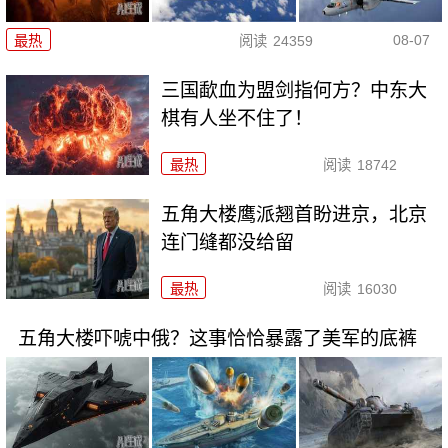
08-07
最热
阅读
24359
三国歃血为盟剑指何方？中东大
棋有人坐不住了！
最热
阅读
18742
五角大楼鹰派翘首盼进京，北京
连门缝都没给留
最热
阅读
16030
五角大楼吓唬中俄？这事恰恰暴露了美军的底裤