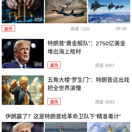
08-06
最热
阅读
7102
特朗普“黄金舰队”：2750亿美金
堆出海上棺材
最热
阅读
5807
五角大楼“罗生门”：特朗普这出戏
把全世界演懵
最热
阅读
5593
伊朗赢了？这是特朗普给革命卫队下“精准毒计”