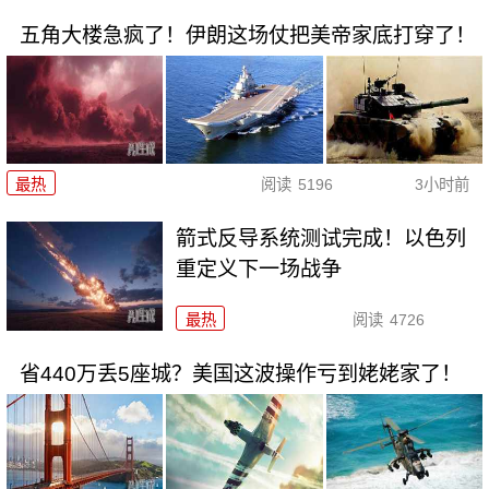
五角大楼急疯了！伊朗这场仗把美帝家底打穿了！
最热
阅读
5196
3小时前
箭式反导系统测试完成！以色列
重定义下一场战争
最热
阅读
4726
省440万丢5座城？美国这波操作亏到姥姥家了！