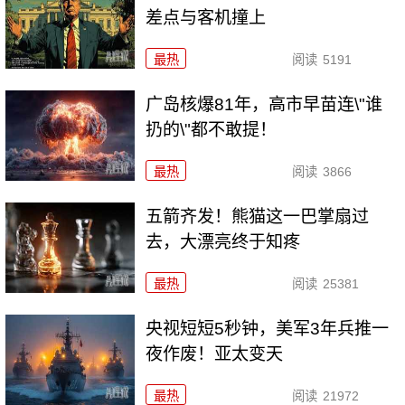
差点与客机撞上
最热
阅读
5191
广岛核爆81年，高市早苗连\"谁
扔的\"都不敢提！
最热
阅读
3866
五箭齐发！熊猫这一巴掌扇过
去，大漂亮终于知疼
最热
阅读
25381
央视短短5秒钟，美军3年兵推一
夜作废！亚太变天
最热
阅读
21972