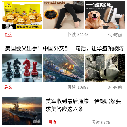
最热
阅读
31145
4小时前
美国会又出手！中国外交部一句话，让华盛顿破防
最热
阅读
10997
3小时前
美军收到最后通牒：伊朗居然要
求美答应这六条
最热
阅读
6725