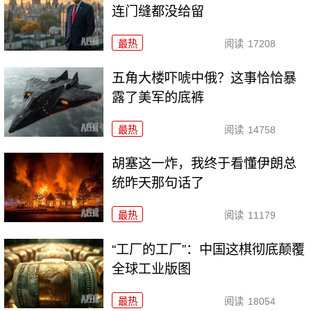
连门缝都没给留
最热
阅读
17208
五角大楼吓唬中俄？这事恰恰暴
露了美军的底裤
最热
阅读
14758
胡塞这一炸，我终于看懂伊朗总
统昨天那句话了
最热
阅读
11179
“工厂的工厂”：中国这棋彻底颠覆
全球工业版图
最热
阅读
18054