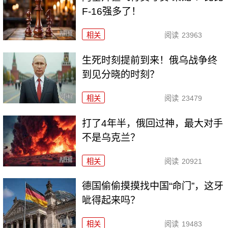
F-16强多了！
相关
阅读
23963
生死时刻提前到来！俄乌战争终
到见分晓的时刻？
相关
阅读
23479
打了4年半，俄回过神，最大对手
不是乌克兰？
相关
阅读
20921
德国偷偷摸摸找中国“命门”，这牙
呲得起来吗？
相关
阅读
19483