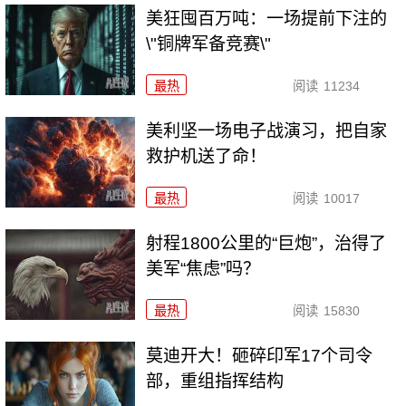
美狂囤百万吨：一场提前下注的
\"铜牌军备竞赛\"
最热
阅读
11234
美利坚一场电子战演习，把自家
救护机送了命！
最热
阅读
10017
射程1800公里的“巨炮”，治得了
美军“焦虑”吗？
最热
阅读
15830
莫迪开大！砸碎印军17个司令
部，重组指挥结构