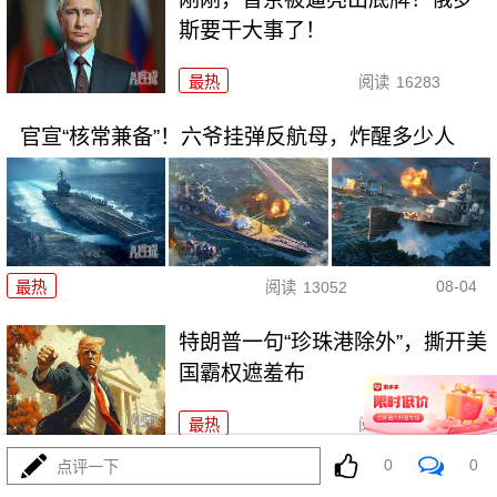
斯要干大事了！
最热
阅读
16283
官宣“核常兼备”！六爷挂弹反航母，炸醒多少人
08-04
最热
阅读
13052
特朗普一句“珍珠港除外”，撕开美
国霸权遮羞布
最热
阅读
12001
0
0
点评一下
里海一声巨响，这次差点把两场战争炸成一锅粥！