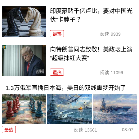
印度豪赌千亿卢比，要对中国光
伏“卡脖子”？
最热
阅读
9939
向特朗普同志致敬！美政坛上演
“超级抹红大赛”
最热
阅读
11099
1.3万俄军直插日本海，美日的双线噩梦开始了
08-07
最热
阅读
13661