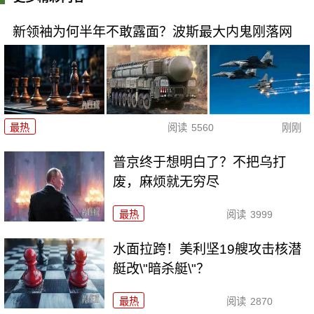
新领袖为何半年不敢露面？波斯最大内鬼刚落网
最热
阅读
5560
刚刚
普京终于想明白了？不把乌打
废，麻烦就无穷尽
最热
阅读
3999
水面拉跨！美利坚19艘攻击核潜
艇改\"暗杀艇\"？
最热
阅读
2870