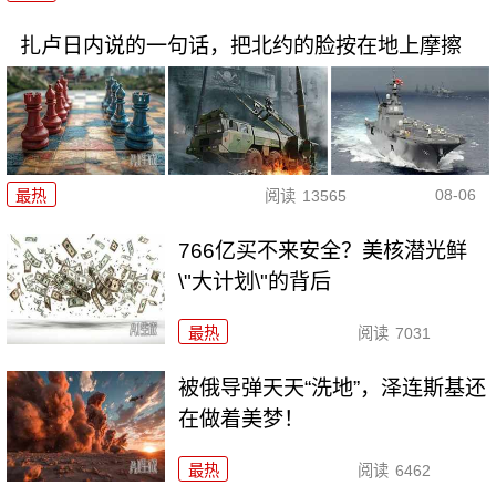
扎卢日内说的一句话，把北约的脸按在地上摩擦
08-06
最热
阅读
13565
766亿买不来安全？美核潜光鲜
\"大计划\"的背后
最热
阅读
7031
被俄导弹天天“洗地”，泽连斯基还
在做着美梦！
最热
阅读
6462