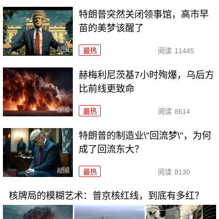
特朗普突然关闭领事馆，高市早
苗的美梦该醒了
最热
阅读
11445
赫梅利尼茨基7小时殉爆，乌后方
比前线更致命
最热
阅读
8614
特朗普的制造业\"回流梦\"，为何
成了回流东大？
最热
阅读
8130
核牌局的模糊艺术：普京核红线，到底有多红？