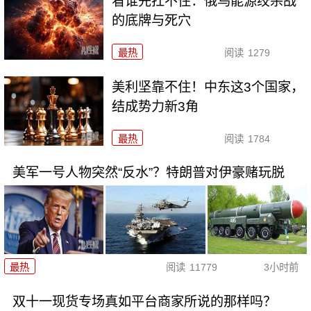
看谁先扛不住：俄乌能源绞杀战
的底牌与死穴
最热
阅读
1279
美利坚靠不住！中东这3个国家，
结成势力新3角
最热
阅读
1784
美军一号人物突然“反水”？特朗普对伊豪赌玩脱
最热
阅读
11779
3小时前
双十一现货专场真如平台商家所说的那样吗？