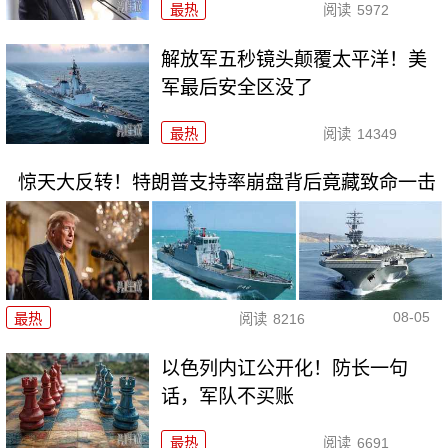
最热
阅读
5972
解放军五秒镜头颠覆太平洋！美
军最后安全区没了
最热
阅读
14349
惊天大反转！特朗普支持率崩盘背后竟藏致命一击
08-05
最热
阅读
8216
以色列内讧公开化！防长一句
话，军队不买账
最热
阅读
6691