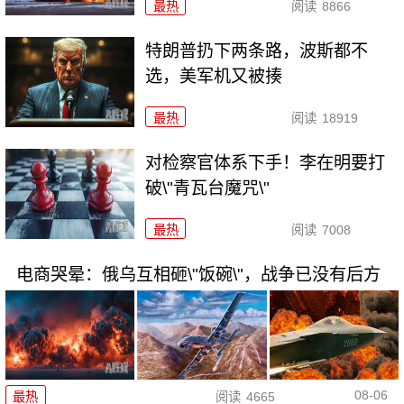
最热
阅读
8866
特朗普扔下两条路，波斯都不
选，美军机又被揍
最热
阅读
18919
对检察官体系下手！李在明要打
破\"青瓦台魔咒\"
最热
阅读
7008
电商哭晕：俄乌互相砸\"饭碗\"，战争已没有后方
08-06
最热
阅读
4665