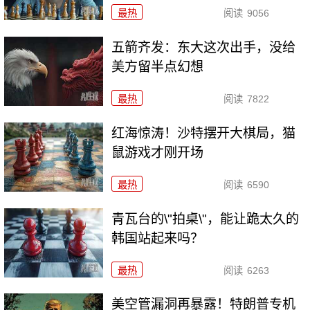
最热
阅读
9056
五箭齐发：东大这次出手，没给
美方留半点幻想
最热
阅读
7822
红海惊涛！沙特摆开大棋局，猫
鼠游戏才刚开场
最热
阅读
6590
青瓦台的\"拍桌\"，能让跪太久的
韩国站起来吗？
最热
阅读
6263
美空管漏洞再暴露！特朗普专机