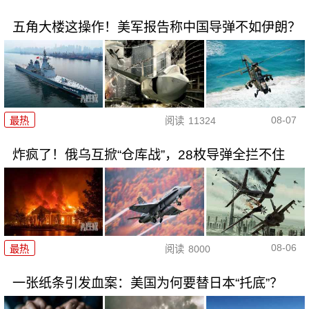
五角大楼这操作！美军报告称中国导弹不如伊朗？
08-07
最热
阅读
11324
炸疯了！俄乌互掀“仓库战”，28枚导弹全拦不住
08-06
最热
阅读
8000
一张纸条引发血案：美国为何要替日本“托底”？