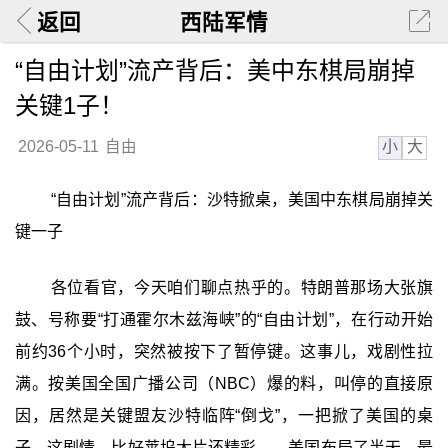
返回
西陆军情
“自由计划”流产背后：美中东棋局崩掉
关键1子！
小
大
2026-05-11
自由
“自由计划”流产背后：沙特掀桌，美国中东棋局崩掉关
键一子
各位看官，今天咱们聊点热乎的。特朗普那场大张旗
鼓、号称要“打通霍尔木兹海峡”的“自由计划”，在行动开始
前约36个小时，突然被按下了暂停键。这事儿，戏剧性拉
满。按美国全国广播公司（NBC）爆的料，叫停的直接原
因，居然是关键盟友沙特临阵“倒戈”，一把掀了美国的桌
子。这剧情，比好莱坞大片还精彩——美国布局了半天，最