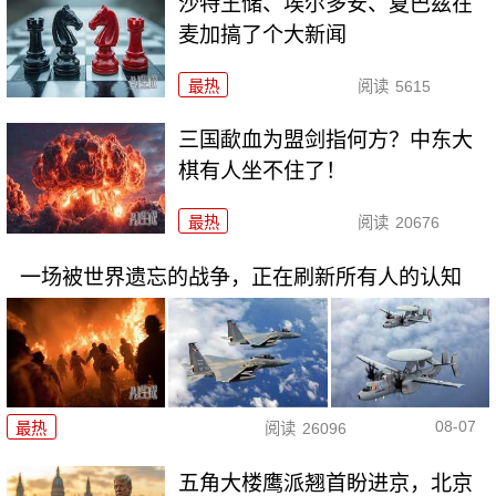
沙特王储、埃尔多安、夏巴兹在
麦加搞了个大新闻
最热
阅读
5615
三国歃血为盟剑指何方？中东大
棋有人坐不住了！
最热
阅读
20676
一场被世界遗忘的战争，正在刷新所有人的认知
08-07
最热
阅读
26096
五角大楼鹰派翘首盼进京，北京