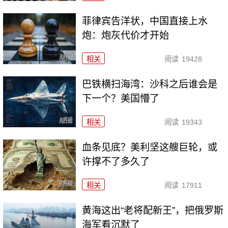
菲律宾告洋状，中国直接上水
炮：炮灰代价才开始
相关
阅读
19428
巴铁横扫海湾：沙科之后谁会是
下一个？美国懵了
相关
阅读
19343
血条见底？美利坚这艘巨轮，或
许撑不了多久了
相关
阅读
17911
黄海这出“老将配新王”，把俄罗斯
海军看沉默了