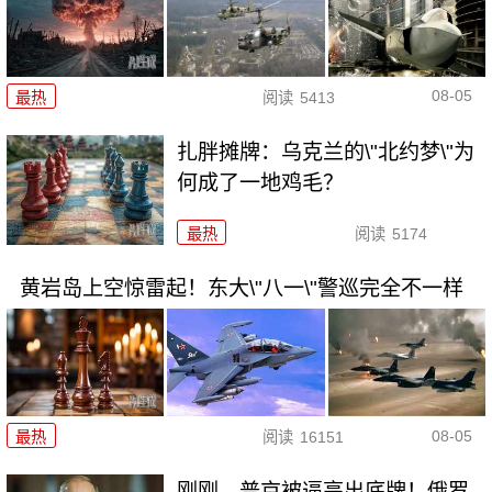
08-05
最热
阅读
5413
扎胖摊牌：乌克兰的\"北约梦\"为
何成了一地鸡毛？
最热
阅读
5174
黄岩岛上空惊雷起！东大\"八一\"警巡完全不一样
08-05
最热
阅读
16151
刚刚，普京被逼亮出底牌！俄罗