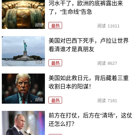
河水干了，欧洲的底裤露出来
了，“生命线”告急
最热
阅读
11611
美国对巴西下死手，卢拉让世界
看清谁才是真朋友
最热
阅读
8627
美国如此救日元，背后藏着三重
收割日本的阳谋！
最热
阅读
7181
前方在打仗，后方在“清场”，这仗
还怎么打？