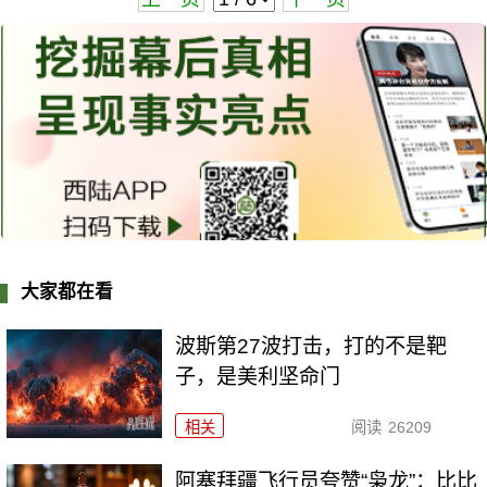
大家都在看
波斯第27波打击，打的不是靶
子，是美利坚命门
相关
阅读
26209
阿塞拜疆飞行员夸赞“枭龙”：比比