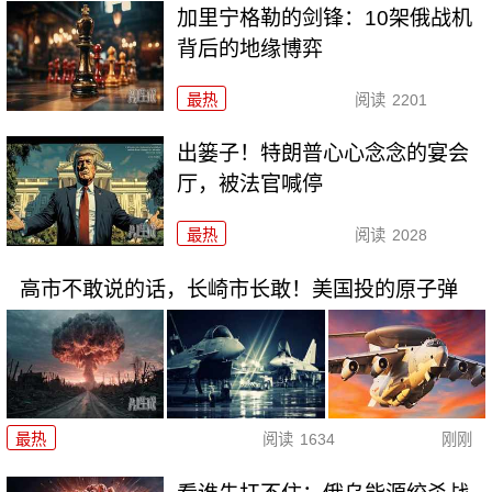
加里宁格勒的剑锋：10架俄战机
背后的地缘博弈
最热
阅读
2201
出篓子！特朗普心心念念的宴会
厅，被法官喊停
最热
阅读
2028
高市不敢说的话，长崎市长敢！美国投的原子弹
最热
阅读
1634
刚刚