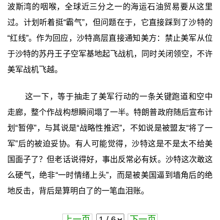
波斯湾的咽喉，全球近三分之一的海运石油贸易要从这里
过。计划听着挺“霸气”，但问题在于，它直接踩到了沙特的
“红线”。作为回应，沙特高层直接通知美方：禁止美军从位
于沙特的苏丹王子空军基地起飞战机，同时关闭领空，不许
美军战机飞越。
这一下，等于抽走了美军行动的一条关键跑道和空中
走廊，整个作战构想瞬间塌了一半。特朗普政府随后宣布计
划“暂停”，与其说是“战略性推迟”，不如说是被盟友“将了一
军”后的被迫妥协。有人可能觉得，沙特这是不是太不给美
国面子了？但老话说得好，事出反常必有妖。沙特这次敢这
么硬气，绝非“一时情绪上头”，而是被美国逼到墙角后的绝
地反击，背后是算明白了的一笔血泪账。
上一页
下一页