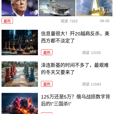
08-06
最热
阅读
7263
信息量很大！歼20越肩反杀，美
西方都不淡定了
最热
阅读
13155
泽连斯基的时间不多了，最艰难
的冬天又要来了
最热
阅读
11583
125万还是5万？俄乌战损数字背
后的\"三国杀\"