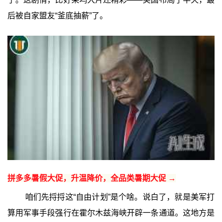
后被自家盟友“釜底抽薪”了。
拼多多暑假大促，升温降价，全品类暑期大促 →
咱们先捋捋这“自由计划”是个啥。说白了，就是美军打
算用军事手段强行在霍尔木兹海峡开辟一条通道。这地方是