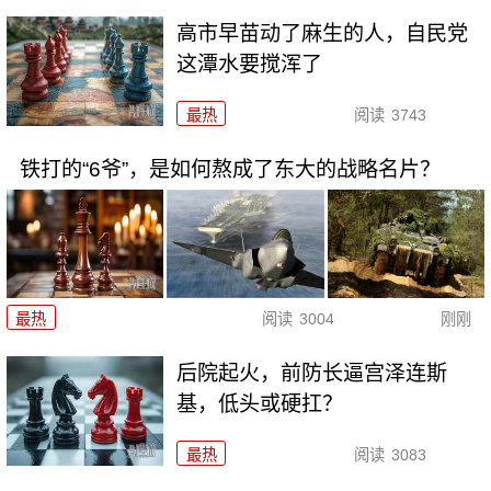
高市早苗动了麻生的人，自民党
这潭水要搅浑了
最热
阅读
3743
铁打的“6爷”，是如何熬成了东大的战略名片？
最热
阅读
3004
刚刚
后院起火，前防长逼宫泽连斯
基，低头或硬扛？
最热
阅读
3083