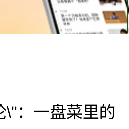
论\"：一盘菜里的