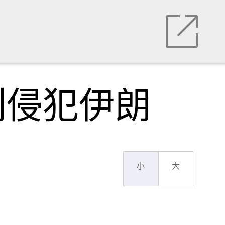
列侵犯伊朗
小
大