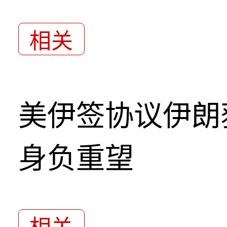
相关
美伊签协议伊朗
身负重望