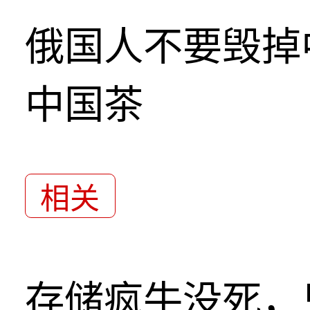
俄国人不要毁掉
中国茶
相关
存储疯牛没死，