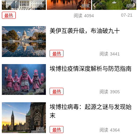
07-21
最热
阅读
4094
美伊互袭升级，布油破九十
最热
阅读
3441
埃博拉疫情深度解析与防范指南
最热
阅读
3905
埃博拉病毒：起源之谜与发现始
末
最热
阅读
4364