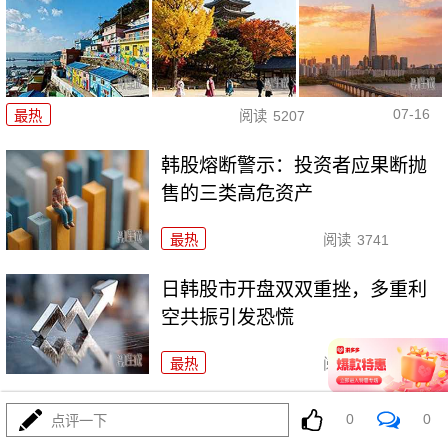
07-16
最热
阅读
5207
韩股熔断警示：投资者应果断抛
售的三类高危资产
最热
阅读
3741
日韩股市开盘双双重挫，多重利
空共振引发恐慌
最热
阅读
4993
海峡交火引爆油价：全球能源市
0
0
点评一下
场的深度震荡