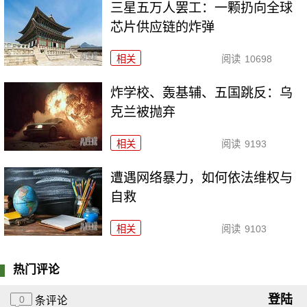
三星五万人罢工：一颗扔向全球
芯片供应链的炸弹
相关
阅读
10698
炸学校、轰基辅、五国跳反：乌
克兰被抛弃
相关
阅读
9193
遭遇网络暴力，如何依法维权与
自救
相关
阅读
9103
热门评论
登陆
0
条评论