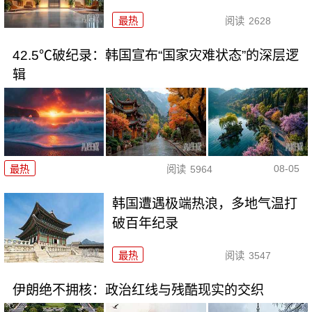
最热
阅读
2628
42.5℃破纪录：韩国宣布“国家灾难状态”的深层逻
辑
08-05
最热
阅读
5964
韩国遭遇极端热浪，多地气温打
破百年纪录
最热
阅读
3547
伊朗绝不拥核：政治红线与残酷现实的交织