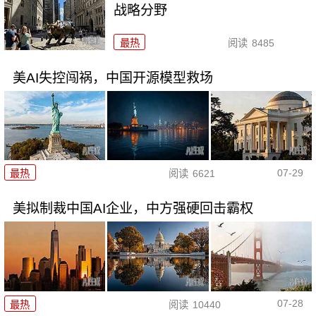
战略分野
最热
阅读
8485
美AI失控闯祸，中国开源模型救场
07-29
最热
阅读
6621
美拟制裁中国AI企业，中方强硬回击霸权
07-28
最热
阅读
10440