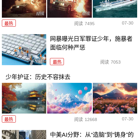
07-30
最热
阅读
7495
网暴曝光日军罪证少年，施暴者
面临何种严惩
最热
阅读
7053
少年护证：历史不容抹去
07-30
最热
阅读
12668
中美AI分野：从“造脑”到“铸身”的