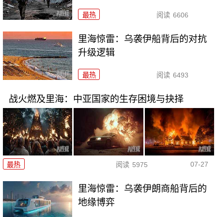
最热
阅读
6606
里海惊雷：乌袭伊船背后的对抗
升级逻辑
最热
阅读
6493
战火燃及里海：中亚国家的生存困境与抉择
07-27
最热
阅读
5975
里海惊雷：乌袭伊朗商船背后的
地缘博弈