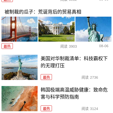
被制裁的瓜子：荒诞背后的贸易真相
08-06
最热
阅读
3903
美国对华制裁清单：科技霸权下
的无理打压
最热
阅读
2736
韩国极端高温威胁健康：致命危
害与科学预防指南
最热
阅读
3124