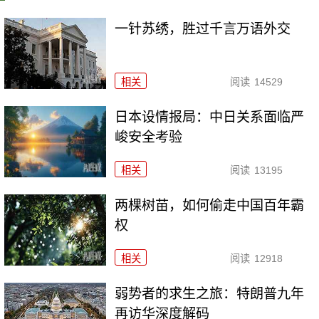
一针苏绣，胜过千言万语外交
相关
阅读
14529
日本设情报局：中日关系面临严
峻安全考验
相关
阅读
13195
两棵树苗，如何偷走中国百年霸
权
相关
阅读
12918
弱势者的求生之旅：特朗普九年
再访华深度解码