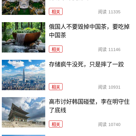
相关
阅读
11335
俄国人不要毁掉中国茶，要吃掉
中国茶
相关
阅读
11146
存储疯牛没死，只是摔了一跤
相关
阅读
10931
高市讨好韩国碰壁，李在明守住
了底线
相关
阅读
10740