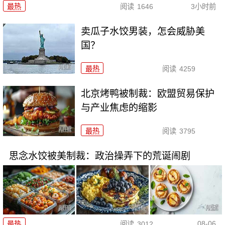
最热
阅读
1646
3小时前
卖瓜子水饺男装，怎会威胁美
国？
最热
阅读
4259
北京烤鸭被制裁：欧盟贸易保护
与产业焦虑的缩影
最热
阅读
3795
思念水饺被美制裁：政治操弄下的荒诞闹剧
08-06
最热
阅读
3012