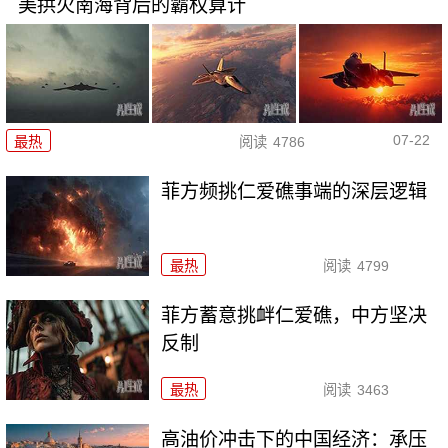
美拱火南海背后的霸权算计
07-22
最热
阅读
4786
菲方频挑仁爱礁事端的深层逻辑
最热
阅读
4799
菲方蓄意挑衅仁爱礁，中方坚决
反制
最热
阅读
3463
高油价冲击下的中国经济：承压