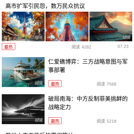
高市扩军引民怨，数万民众抗议
07-23
最热
阅读
4282
仁爱礁博弈：三方战略意图与军
事部署
最热
阅读
7568
破局南海：中方反制菲美挑衅的
战略定力
最热
阅读
5218