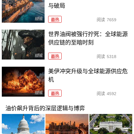
与破局
最热
阅读
7659
世界油阀被强行拧死：全球能源
供应链的至暗时刻
最热
阅读
5318
美伊冲突升级与全球能源供应危
机
最热
阅读
4592
油价飙升背后的深层逻辑与博弈