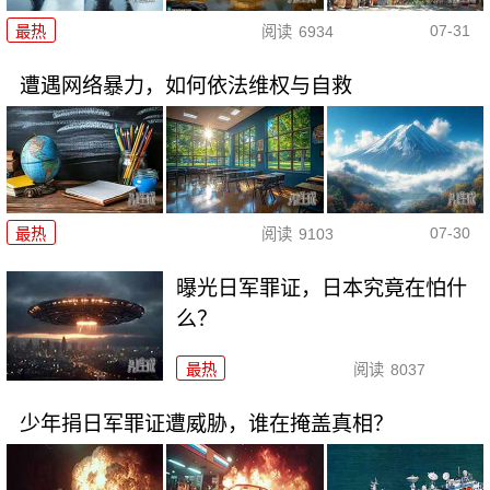
07-31
最热
阅读
6934
遭遇网络暴力，如何依法维权与自救
07-30
最热
阅读
9103
曝光日军罪证，日本究竟在怕什
么？
最热
阅读
8037
少年捐日军罪证遭威胁，谁在掩盖真相？