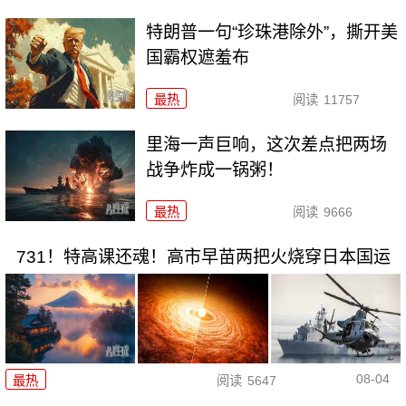
特朗普一句“珍珠港除外”，撕开美
国霸权遮羞布
最热
阅读
11757
里海一声巨响，这次差点把两场
战争炸成一锅粥！
最热
阅读
9666
731！特高课还魂！高市早苗两把火烧穿日本国运
08-04
最热
阅读
5647