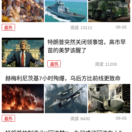
08-05
最热
阅读
13112
特朗普突然关闭领事馆，高市早
苗的美梦该醒了
最热
阅读
11200
赫梅利尼茨基7小时殉爆，乌后方比前线更致命
08-05
最热
阅读
8430