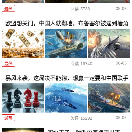
08-06
最热
阅读
5738
欧盟想关门，中国人就翻墙，布鲁塞尔被逼到墙角
08-05
最热
阅读
16740
暴风来袭，这局决不能输，想赢一定要和中国联手
08-05
最热
阅读
15292