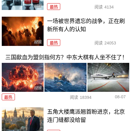
最热
阅读
4134
一场被世界遗忘的战争，正在刷
新所有人的认知
最热
阅读
24053
三国歃血为盟剑指何方？中东大棋有人坐不住了！
08-07
最热
阅读
18394
五角大楼鹰派翘首盼进京，北京
连门缝都没给留