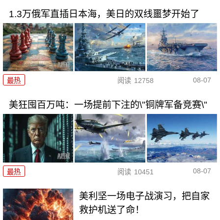
1.3万俄军直插日本海，美日的双线噩梦开始了
08-07
最热
阅读
12758
美狂囤百万吨：一场提前下注的\"铜牌军备竞赛\"
08-07
最热
阅读
10451
美利坚一场电子战演习，把自家
救护机送了命！