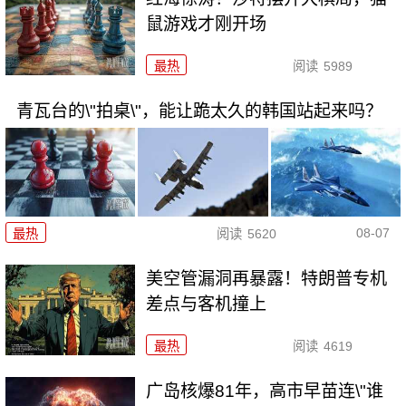
鼠游戏才刚开场
最热
阅读
5989
青瓦台的\"拍桌\"，能让跪太久的韩国站起来吗？
08-07
最热
阅读
5620
美空管漏洞再暴露！特朗普专机
差点与客机撞上
最热
阅读
4619
广岛核爆81年，高市早苗连\"谁