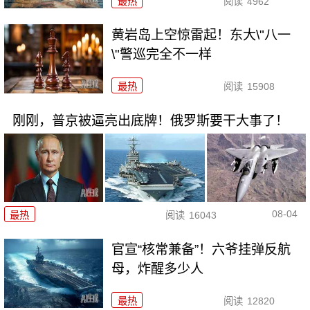
最热
阅读
4962
黄岩岛上空惊雷起！东大\"八一
\"警巡完全不一样
最热
阅读
15908
刚刚，普京被逼亮出底牌！俄罗斯要干大事了！
08-04
最热
阅读
16043
官宣“核常兼备”！六爷挂弹反航
母，炸醒多少人
最热
阅读
12820