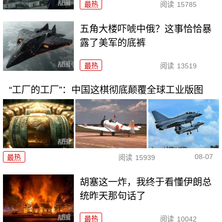
最热
阅读
15785
五角大楼吓唬中俄？这事恰恰暴
露了美军的底裤
最热
阅读
13519
“工厂的工厂”：中国这棋彻底颠覆全球工业版图
08-07
最热
阅读
15939
胡塞这一炸，我终于看懂伊朗总
统昨天那句话了
最热
阅读
10042