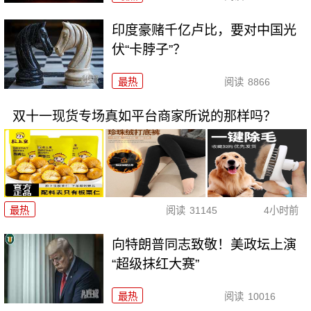
印度豪赌千亿卢比，要对中国光
伏“卡脖子”？
最热
阅读
8866
双十一现货专场真如平台商家所说的那样吗？
最热
阅读
31145
4小时前
向特朗普同志致敬！美政坛上演
“超级抹红大赛”
最热
阅读
10016