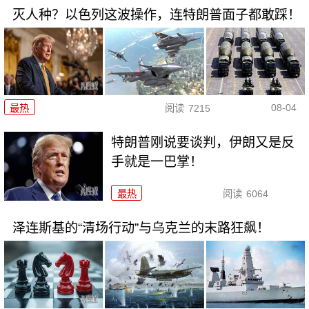
灭人种？以色列这波操作，连特朗普面子都敢踩！
08-04
最热
阅读
7215
特朗普刚说要谈判，伊朗又是反
手就是一巴掌！
最热
阅读
6064
泽连斯基的“清场行动”与乌克兰的末路狂飙！