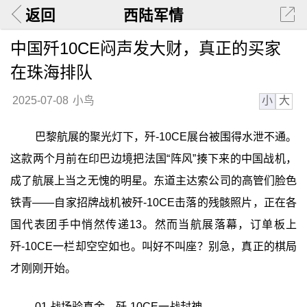
返回
西陆军情
中国歼10CE闷声发大财，真正的买家
在珠海排队
小
大
2025-07-08
小鸟
巴黎航展的聚光灯下，歼-10CE展台被围得水泄不通。
这款两个月前在印巴边境把法国“阵风”揍下来的中国战机，
成了航展上当之无愧的明星。东道主达索公司的高管们脸色
铁青——自家招牌战机被歼-10CE击落的残骸照片，正在各
国代表团手中悄然传递13。然而当航展落幕，订单板上
歼-10CE一栏却空空如也。叫好不叫座？别急，真正的棋局
才刚刚开始。
01 战场验真金，歼-10CE一战封神