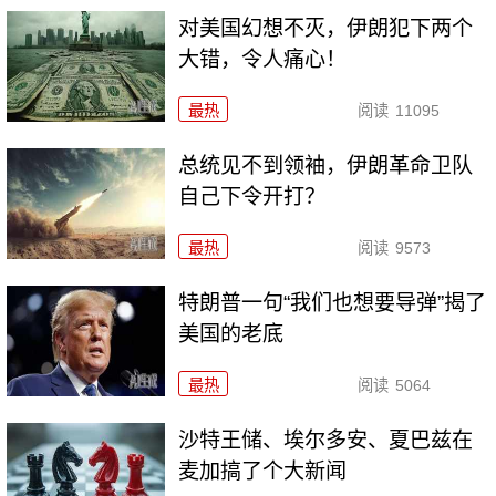
对美国幻想不灭，伊朗犯下两个
大错，令人痛心！
最热
阅读
11095
总统见不到领袖，伊朗革命卫队
自己下令开打？
最热
阅读
9573
特朗普一句“我们也想要导弹”揭了
美国的老底
最热
阅读
5064
沙特王储、埃尔多安、夏巴兹在
麦加搞了个大新闻