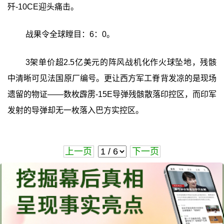
歼-10CE迎头痛击。
战果令全球瞠目：6：0。
3架单价超2.5亿美元的阵风战机化作火球坠地，残骸
中清晰可见法国原厂编号。更让西方军工脊背发凉的是现场
遗留的物证——数枚霹雳-15E导弹残骸散落印控区，而印军
发射的导弹却无一枚落入巴方实控区。
上一页
下一页