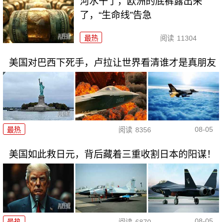
河水干了，欧洲的底裤露出来
了，“生命线”告急
最热
阅读
11304
美国对巴西下死手，卢拉让世界看清谁才是真朋友
08-05
最热
阅读
8356
美国如此救日元，背后藏着三重收割日本的阳谋！
08-05
最热
阅读
6870