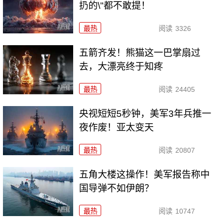
扔的\"都不敢提！
最热
阅读
3326
五箭齐发！熊猫这一巴掌扇过
去，大漂亮终于知疼
最热
阅读
24405
央视短短5秒钟，美军3年兵推一
夜作废！亚太变天
最热
阅读
20807
五角大楼这操作！美军报告称中
国导弹不如伊朗？
最热
阅读
10747