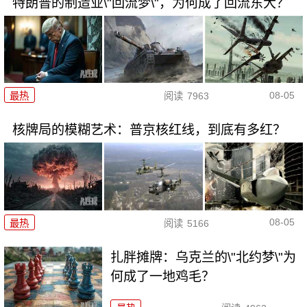
特朗普的制造业\"回流梦\"，为何成了回流东大？
08-05
最热
阅读
7963
核牌局的模糊艺术：普京核红线，到底有多红？
08-05
最热
阅读
5166
扎胖摊牌：乌克兰的\"北约梦\"为
何成了一地鸡毛？