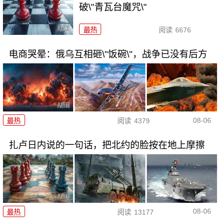
破\"青瓦台魔咒\"
最热
阅读
6676
电商哭晕：俄乌互相砸\"饭碗\"，战争已没有后方
08-06
最热
阅读
4379
扎卢日内说的一句话，把北约的脸按在地上摩擦
08-06
最热
阅读
13177