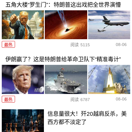
五角大楼“罗生门”：特朗普这出戏把全世界演懵
08-06
最热
阅读
5115
伊朗赢了？这是特朗普给革命卫队下“精准毒计”
08-06
最热
阅读
6787
信息量很大！歼20越肩反杀，美
西方都不淡定了