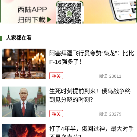
大家都在看
阿塞拜疆飞行员夸赞“枭龙”：比比
F-16强多了！
相关
阅读
23811
生死时刻提前到来！俄乌战争终
到见分晓的时刻？
相关
阅读
23279
打了4年半，俄回过神，最大对手