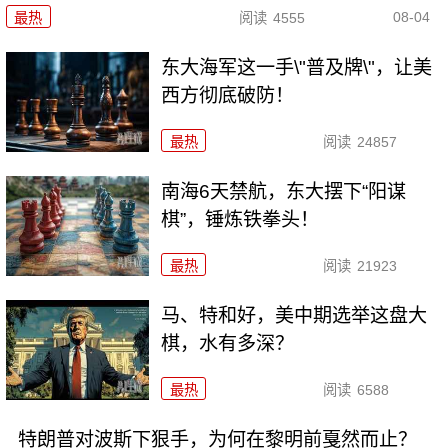
08-04
最热
阅读
4555
东大海军这一手\"普及牌\"，让美
西方彻底破防！
最热
阅读
24857
南海6天禁航，东大摆下“阳谋
棋”，锤炼铁拳头！
最热
阅读
21923
马、特和好，美中期选举这盘大
棋，水有多深？
最热
阅读
6588
特朗普对波斯下狠手，为何在黎明前戛然而止？