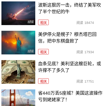
波斯这狠厉一击，终结了美军吹
了半个世纪的牛
相关
阅读
18474
美伊停火是幌子？穆杰塔巴回
信，把中东棋盘掀了
相关
阅读
17934
血条见底？美利坚这艘巨轮，或
许撑不了多久了
相关
阅读
17751
省440万丢5座城？美国这波操作
亏到姥姥家了！