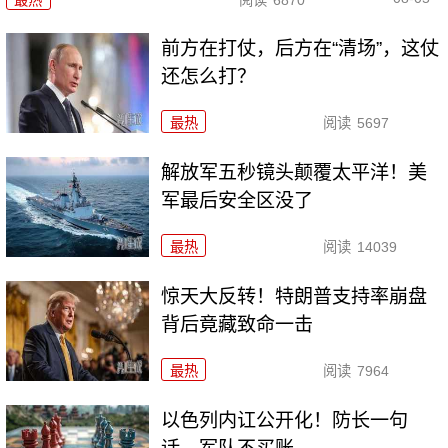
前方在打仗，后方在“清场”，这仗
还怎么打？
最热
阅读
5697
解放军五秒镜头颠覆太平洋！美
军最后安全区没了
最热
阅读
14039
惊天大反转！特朗普支持率崩盘
背后竟藏致命一击
最热
阅读
7964
以色列内讧公开化！防长一句