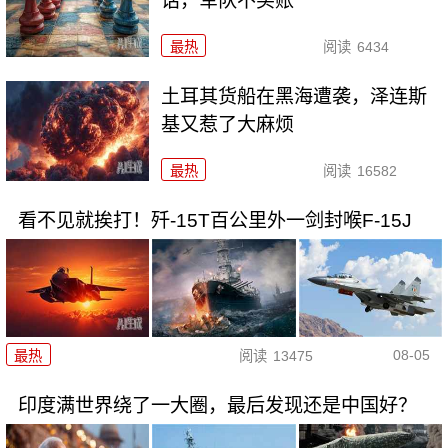
话，军队不买账
最热
阅读
6434
土耳其货船在黑海遭袭，泽连斯
基又惹了大麻烦
最热
阅读
16582
看不见就挨打！歼-15T百公里外一剑封喉F-15J
08-05
最热
阅读
13475
印度满世界绕了一大圈，最后发现还是中国好？