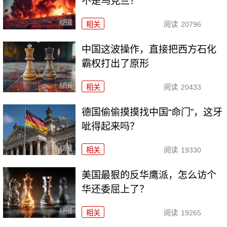
不是乌克兰？
相关
阅读
20796
中国这波操作，直接把西方石化
霸权打出了原形
相关
阅读
20433
德国偷偷摸摸找中国“命门”，这牙
呲得起来吗？
相关
阅读
19330
美国最狠的反华鹰派，怎么访个
华还委屈上了？
相关
阅读
19265