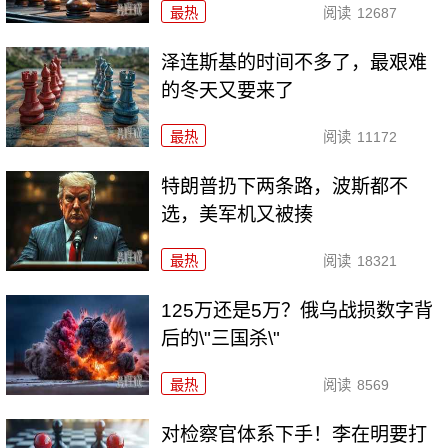
最热
阅读
12687
泽连斯基的时间不多了，最艰难
的冬天又要来了
最热
阅读
11172
特朗普扔下两条路，波斯都不
选，美军机又被揍
最热
阅读
18321
125万还是5万？俄乌战损数字背
后的\"三国杀\"
最热
阅读
8569
对检察官体系下手！李在明要打