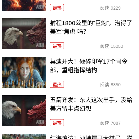
最热
阅读
9229
射程1800公里的“巨炮”，治得了
美军“焦虑”吗？
最热
阅读
15050
莫迪开大！砸碎印军17个司令
部，重组指挥结构
最热
阅读
8350
五箭齐发：东大这次出手，没给
美方留半点幻想
最热
阅读
7087
红海惊涛！沙特摆开大棋局，猫