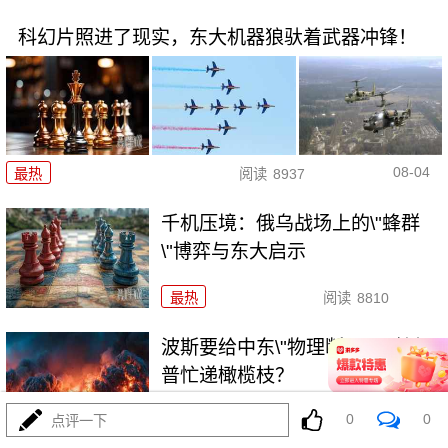
科幻片照进了现实，东大机器狼驮着武器冲锋！
08-04
最热
阅读
8937
千机压境：俄乌战场上的\"蜂群
\"博弈与东大启示
最热
阅读
8810
波斯要给中东\"物理断网\"，特朗
普忙递橄榄枝？
0
0
点评一下
最热
阅读
7455