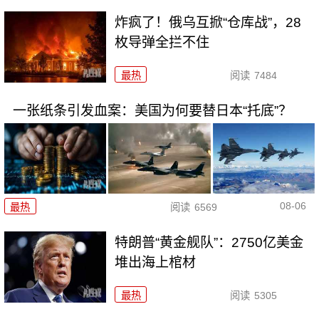
炸疯了！俄乌互掀“仓库战”，28
枚导弹全拦不住
最热
阅读
7484
一张纸条引发血案：美国为何要替日本“托底”？
08-06
最热
阅读
6569
特朗普“黄金舰队”：2750亿美金
堆出海上棺材
最热
阅读
5305