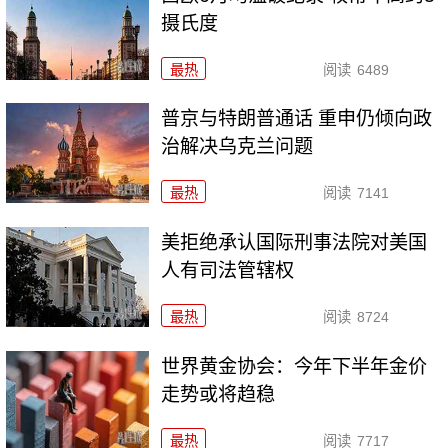
摄氏度
最热
阅读
6489
普京与特朗普通话 重申仍倾向政
治解决乌克兰问题
最热
阅读
7141
美拒绝承认国际刑事法院对美国
人有司法管辖权
最热
阅读
8724
世界黄金协会：今年下半年金价
走势或将趋稳
最热
阅读
7717