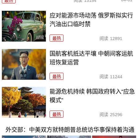
最热
阅读
13154
应对能源市场动荡 俄罗斯拟实行
汽油出口临时禁
最热
阅读
12891
国航客机抵达平壤 中朝间客运航
班恢复运营
最热
阅读
11244
能源危机持续 韩国政府转入“应急
模式”
最热
阅读
25296
外交部：中美双方就特朗普总统访华事保持着沟通