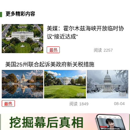
更多精彩内容
美媒：霍尔木兹海峡开放临时协
议“接近达成”
最热
阅读
2257
美国25州联合起诉美政府新关税措施
08-04
最热
阅读
1849