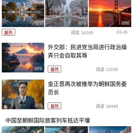
03-26
最热
阅读
16249
外交部：民进党当局进行政治操
弄只会自取其辱
最热
阅读
13156
金正恩再次被推举为朝鲜国务委
员长
最热
阅读
16449
中国至朝鲜国际旅客列车抵达平壤