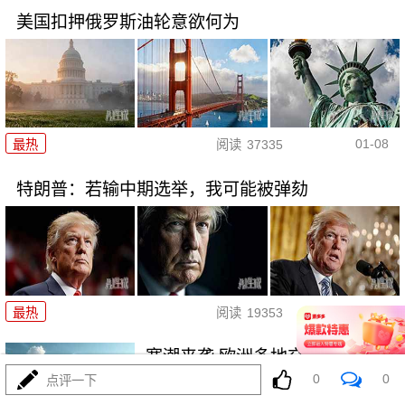
美国扣押俄罗斯油轮意欲何为
01-08
最热
阅读
37335
特朗普：若输中期选举，我可能被弹劾
01-07
最热
阅读
19353
寒潮来袭 欧洲多地交通受阻
0
0
点评一下