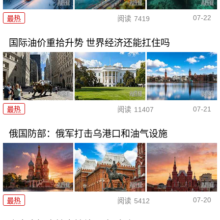
07-22
最热
阅读
7419
国际油价重拾升势 世界经济还能扛住吗
07-21
最热
阅读
11407
俄国防部：俄军打击乌港口和油气设施
07-20
最热
阅读
5412