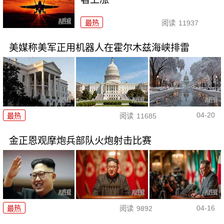
最热
阅读
11937
美媒称美军正用机器人在霍尔木兹海峡排雷
04-20
最热
阅读
11685
金正恩观摩炮兵部队火炮射击比赛
04-16
最热
阅读
9892