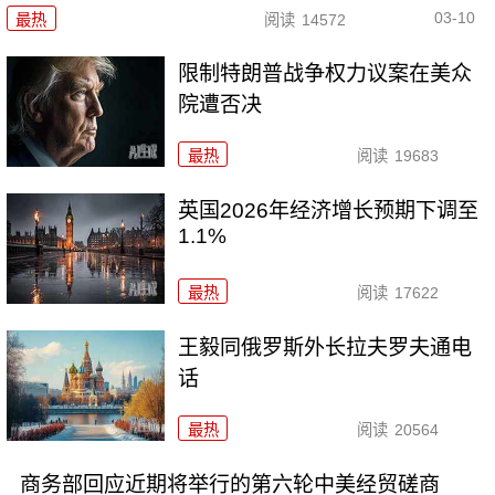
03-10
最热
阅读
14572
限制特朗普战争权力议案在美众
院遭否决
最热
阅读
19683
英国2026年经济增长预期下调至
1.1%
最热
阅读
17622
王毅同俄罗斯外长拉夫罗夫通电
话
最热
阅读
20564
商务部回应近期将举行的第六轮中美经贸磋商