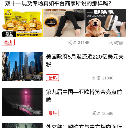
双十一现货专场真如平台商家所说的那样吗？
最热
阅读
31145
4小时前
美国政府5月退还近220亿美元关
税
最热
阅读
11840
第九届中国—亚欧博览会亮点前
瞻
最热
阅读
10596
外交部：望欧方与中方相向而行