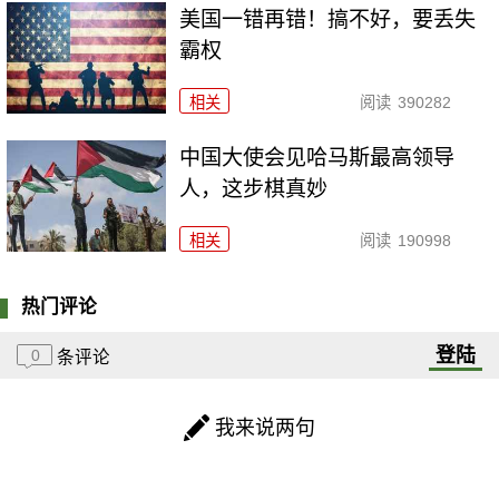
美国一错再错！搞不好，要丢失
霸权
相关
阅读
390282
中国大使会见哈马斯最高领导
人，这步棋真妙
相关
阅读
190998
热门评论
登陆
0
条评论
我来说两句