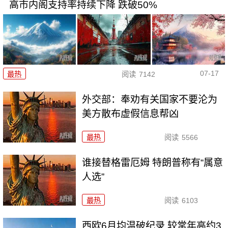
高市内阁支持率持续下降 跌破50%
07-17
最热
阅读
7142
外交部：奉劝有关国家不要沦为
美方散布虚假信息帮凶
最热
阅读
5566
谁接替格雷厄姆 特朗普称有“属意
人选”
最热
阅读
6103
西欧6月均温破纪录 较常年高约3