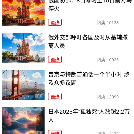
俄国防部：8日零时至10日前对乌
停火
最热
阅读
10133
俄外交部呼吁各国及时从基辅撤
离人员
最热
阅读
10923
普京与特朗普通话一个半小时 涉
及众多议题
最热
阅读
12099
日本2025年“孤独死”人数超2.2万
人
最热
阅读
12677