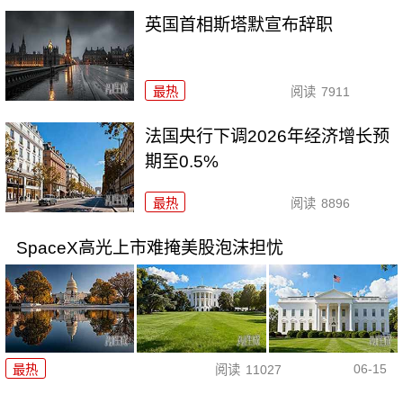
英国首相斯塔默宣布辞职
最热
阅读
7911
法国央行下调2026年经济增长预
期至0.5%
最热
阅读
8896
SpaceX高光上市难掩美股泡沫担忧
06-15
最热
阅读
11027