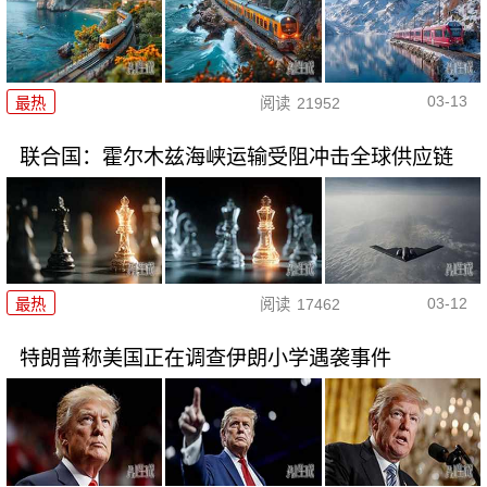
03-13
最热
阅读
21952
联合国：霍尔木兹海峡运输受阻冲击全球供应链
03-12
最热
阅读
17462
特朗普称美国正在调查伊朗小学遇袭事件