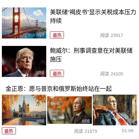
美联储“褐皮书”显示关税成本压力
持续
最热
阅读
23917
鲍威尔：刑事调查意在对美联储
施压
最热
阅读
24105
金正恩：愿与普京和俄罗斯始终站在一起
01-09
最热
阅读
21879