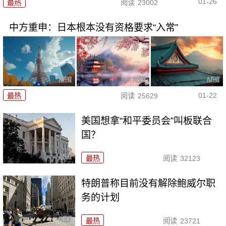
01-26
最热
阅读
23002
中方重申：日本根本没有资格要求“入常”
01-22
最热
阅读
25629
美国想拿“和平委员会”叫板联合
国？
最热
阅读
32123
特朗普称目前没有解除鲍威尔职
务的计划
最热
阅读
23721