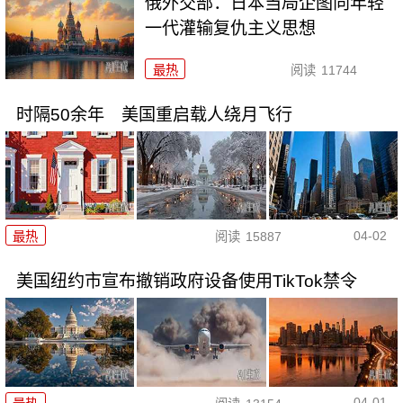
俄外交部：日本当局企图向年轻
一代灌输复仇主义思想
最热
阅读
11744
时隔50余年 美国重启载人绕月飞行
04-02
最热
阅读
15887
美国纽约市宣布撤销政府设备使用TikTok禁令
04-01