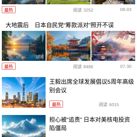
08-03
最热
阅读
3252
大地震后 日本自民党“筹款派对”照开不误
07-30
最热
阅读
8486
王毅出席全球发展倡议5周年高级
别会议
最热
阅读
6015
担心被“追责” 日本对美核电投资
陷僵局