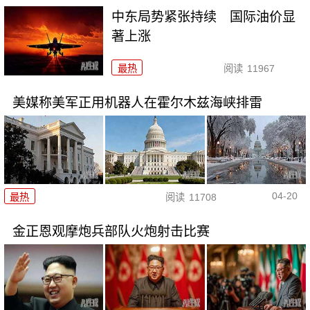
中东局势紧张持续 国际油价显
著上涨
最热
阅读
11967
美媒称美军正用机器人在霍尔木兹海峡排雷
04-20
最热
阅读
11708
金正恩观摩炮兵部队火炮射击比赛