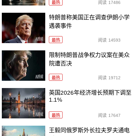
最热
阅读
17486
特朗普称美国正在调查伊朗小学
遇袭事件
最热
阅读
14593
限制特朗普战争权力议案在美众
院遭否决
最热
阅读
19712
英国2026年经济增长预期下调至
1.1%
最热
阅读
17647
王毅同俄罗斯外长拉夫罗夫通电