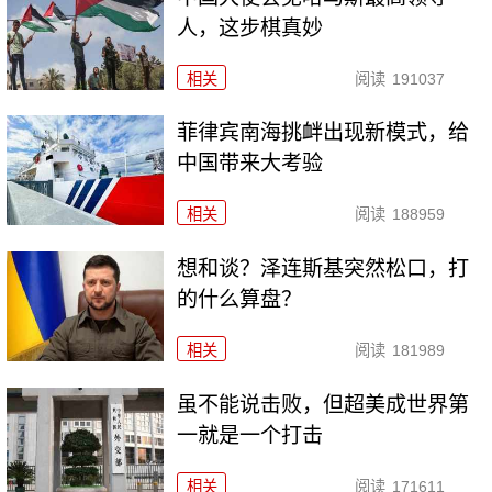
人，这步棋真妙
相关
阅读
191037
菲律宾南海挑衅出现新模式，给
中国带来大考验
相关
阅读
188959
想和谈？泽连斯基突然松口，打
的什么算盘？
相关
阅读
181989
虽不能说击败，但超美成世界第
一就是一个打击
相关
阅读
171611