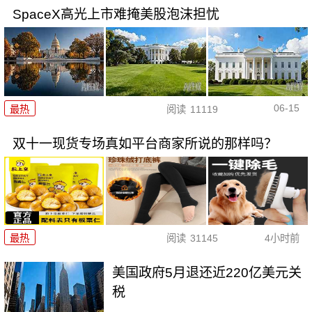
SpaceX高光上市难掩美股泡沫担忧
06-15
最热
阅读
11119
双十一现货专场真如平台商家所说的那样吗？
最热
阅读
31145
4小时前
美国政府5月退还近220亿美元关
税