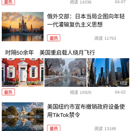
04-07
最热
阅读
14336
俄外交部：日本当局企图向年轻
一代灌输复仇主义思想
最热
阅读
11753
时隔50余年 美国重启载人绕月飞行
04-02
最热
阅读
15925
美国纽约市宣布撤销政府设备使
用TikTok禁令
最热
阅读
13188