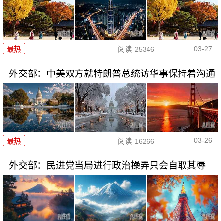
03-27
最热
阅读
25346
外交部：中美双方就特朗普总统访华事保持着沟通
03-26
最热
阅读
16266
外交部：民进党当局进行政治操弄只会自取其辱