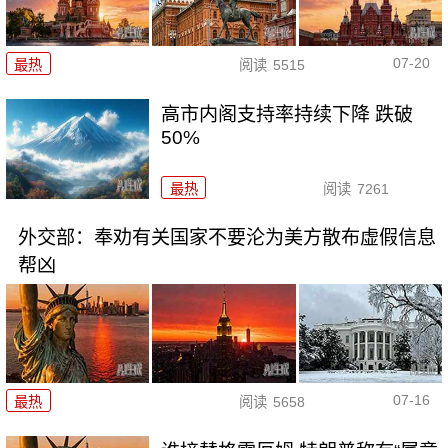
07-20
最热
阅读
5515
高市内阁支持率持续下降 跌破
50%
最热
阅读
7261
外交部：奉劝有关国家不要沦为美方散布虚假信息
帮凶
07-16
最热
阅读
5658