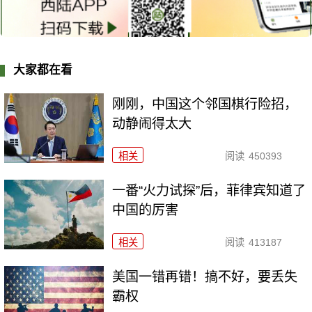
大家都在看
刚刚，中国这个邻国棋行险招，
动静闹得太大
相关
阅读
450393
一番“火力试探”后，菲律宾知道了
中国的厉害
相关
阅读
413187
美国一错再错！搞不好，要丢失
霸权