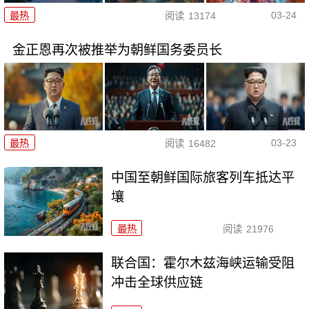
03-24
最热
阅读
13174
金正恩再次被推举为朝鲜国务委员长
03-23
最热
阅读
16482
中国至朝鲜国际旅客列车抵达平
壤
最热
阅读
21976
联合国：霍尔木兹海峡运输受阻
冲击全球供应链