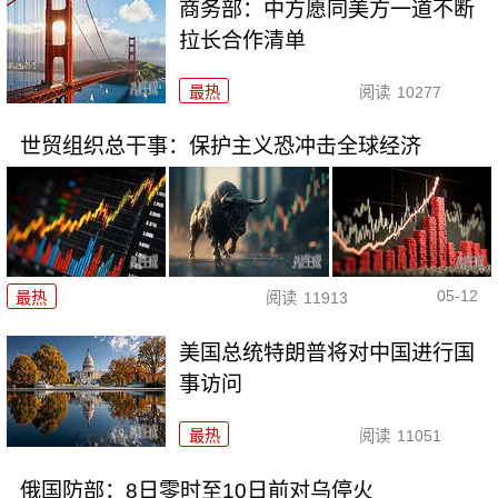
商务部：中方愿同美方一道不断
拉长合作清单
最热
阅读
10277
世贸组织总干事：保护主义恐冲击全球经济
05-12
最热
阅读
11913
美国总统特朗普将对中国进行国
事访问
最热
阅读
11051
俄国防部：8日零时至10日前对乌停火