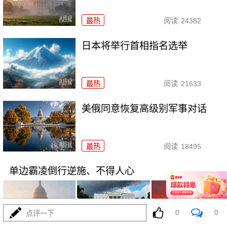
最热
阅读
24382
日本将举行首相指名选举
最热
阅读
21633
美俄同意恢复高级别军事对话
最热
阅读
18495
单边霸凌倒行逆施、不得人心
0
0
点评一下