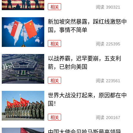
相关
阅读
390321
新加坡突然暴露，踩红线激怒中
国，事情不简单
相关
阅读
225395
以战养霸，迟早要崩，五支利
箭，已射向美国
相关
阅读
223561
世界大战没打起来，原因都在中
国！
相关
阅读
200167
中国大使会见哈马斯最高领导