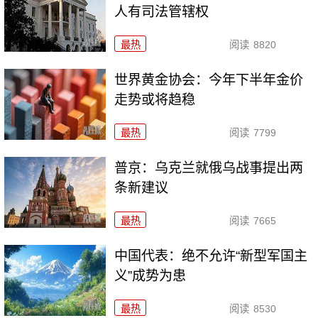
人有司法管辖权
最热
阅读
8820
世界黄金协会：今年下半年金价
走势或将趋稳
最热
阅读
7799
普京：乌克兰就俄乌战事提出两
条新建议
最热
阅读
7665
中国代表：绝不允许“新型军国主
义”成势为患
最热
阅读
8530