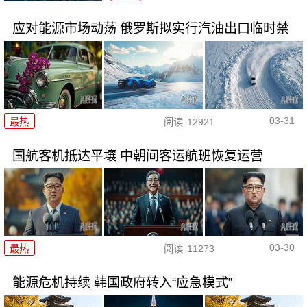
应对能源市场动荡 俄罗斯拟实行汽油出口临时禁
03-31
最热
阅读
12921
国航客机抵达平壤 中朝间客运航班恢复运营
03-30
最热
阅读
11273
能源危机持续 韩国政府转入“应急模式”