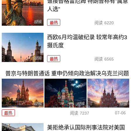
谁接替格雷厄姆 特朗普称有“属意
人选”
最热
阅读
6220
西欧6月均温破纪录 较常年高约3
摄氏度
最热
阅读
6565
普京与特朗普通话 重申仍倾向政治解决乌克兰问题
07-06
最热
阅读
7237
美拒绝承认国际刑事法院对美国