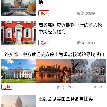
话
最热
阅读
20589
商务部回应近期将举行的第六轮
中美经贸磋商
最热
阅读
17609
外交部：中方敦促美方停止为重启核试验寻找借口
02-25
最热
阅读
17941
王毅会见美国国务卿鲁比奥