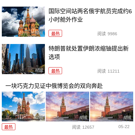
国际空间站两名俄宇航员完成约6
小时舱外作业
最热
阅读
9986
特朗普就处置伊朗浓缩铀提出新
选项
最热
阅读
11211
一块巧克力见证中俄博览会的双向奔赴
05-22
最热
阅读
12657