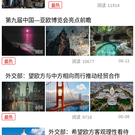
最热
阅读
11914
第九届中国—亚欧博览会亮点前瞻
06-11
最热
阅读
10677
外交部：望欧方与中方相向而行推动经贸合作
06-08
最热
阅读
9718
外交部：希望欧方客观理性看待