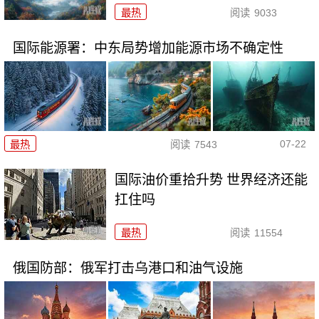
最热
阅读
9033
国际能源署：中东局势增加能源市场不确定性
07-22
最热
阅读
7543
国际油价重拾升势 世界经济还能
扛住吗
最热
阅读
11554
俄国防部：俄军打击乌港口和油气设施