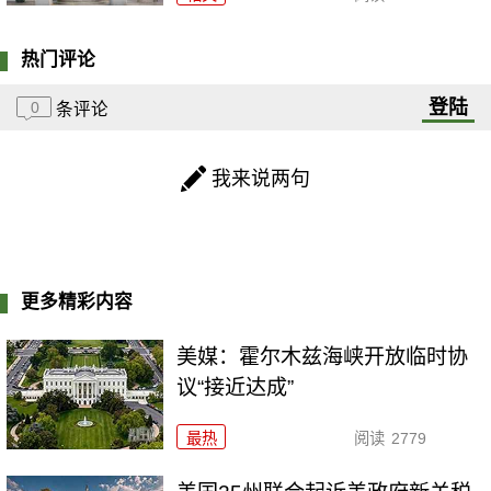
热门评论
登陆
0
条评论
我来说两句
更多精彩内容
美媒：霍尔木兹海峡开放临时协
议“接近达成”
最热
阅读
2779