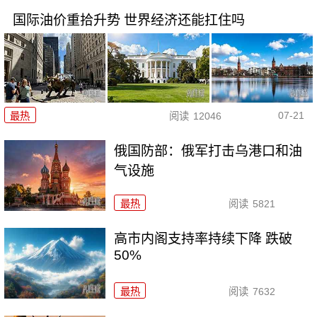
国际油价重拾升势 世界经济还能扛住吗
07-21
最热
阅读
12046
俄国防部：俄军打击乌港口和油
气设施
最热
阅读
5821
高市内阁支持率持续下降 跌破
50%
最热
阅读
7632