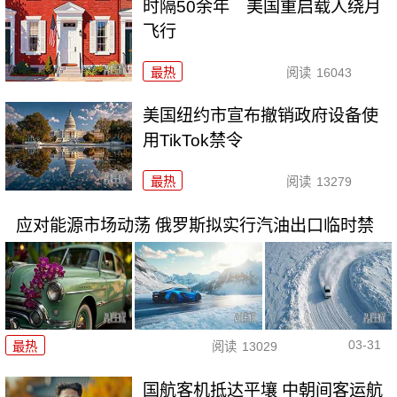
时隔50余年 美国重启载人绕月
飞行
最热
阅读
16043
美国纽约市宣布撤销政府设备使
用TikTok禁令
最热
阅读
13279
应对能源市场动荡 俄罗斯拟实行汽油出口临时禁
03-31
最热
阅读
13029
国航客机抵达平壤 中朝间客运航