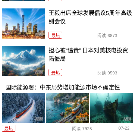
王毅出席全球发展倡议5周年高级
别会议
最热
阅读
6873
担心被“追责” 日本对美核电投资
陷僵局
最热
阅读
9593
国际能源署：中东局势增加能源市场不确定性
07-22
最热
阅读
7925