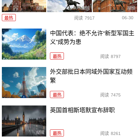
06-30
最热
阅读
7917
中国代表：绝不允许“新型军国主
义”成势为患
最热
阅读
8797
外交部批日本同域外国家互动频
繁
最热
阅读
7475
英国首相斯塔默宣布辞职
最热
阅读
8261