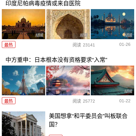
印度尼帕病毒疫情或来自医院
01-26
最热
阅读
23141
中方重申：日本根本没有资格要求“入常”
01-22
最热
阅读
25772
美国想拿“和平委员会”叫板联合
国？