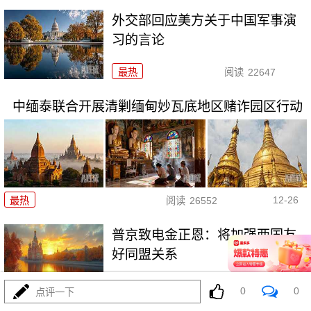
外交部回应美方关于中国军事演
习的言论
最热
阅读
22647
中缅泰联合开展清剿缅甸妙瓦底地区赌诈园区行动
12-26
最热
阅读
26552
普京致电金正恩：将加强两国友
好同盟关系
最热
阅读
24765
0
0
点评一下