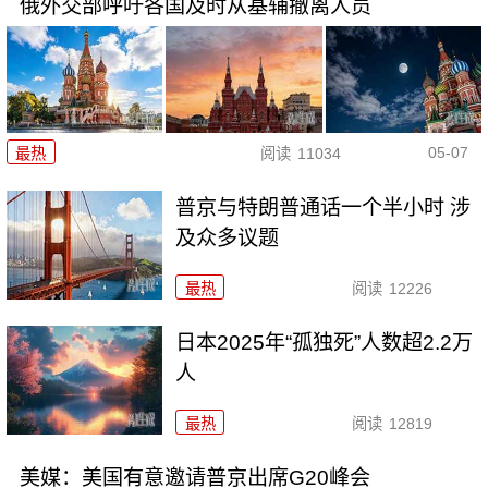
俄外交部呼吁各国及时从基辅撤离人员
05-07
最热
阅读
11034
普京与特朗普通话一个半小时 涉
及众多议题
最热
阅读
12226
日本2025年“孤独死”人数超2.2万
人
最热
阅读
12819
美媒：美国有意邀请普京出席G20峰会