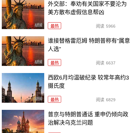
外交部：奉劝有关国家不要沦为
美方散布虚假信息帮凶
最热
阅读
5966
谁接替格雷厄姆 特朗普称有“属意
人选”
最热
阅读
6637
西欧6月均温破纪录 较常年高约3
摄氏度
最热
阅读
6829
普京与特朗普通话 重申仍倾向政
治解决乌克兰问题