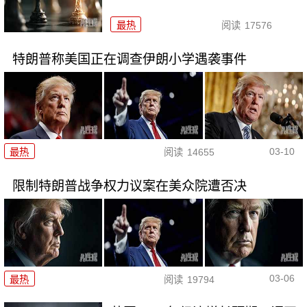
最热
阅读
17576
特朗普称美国正在调查伊朗小学遇袭事件
03-10
最热
阅读
14655
限制特朗普战争权力议案在美众院遭否决
03-06
最热
阅读
19794