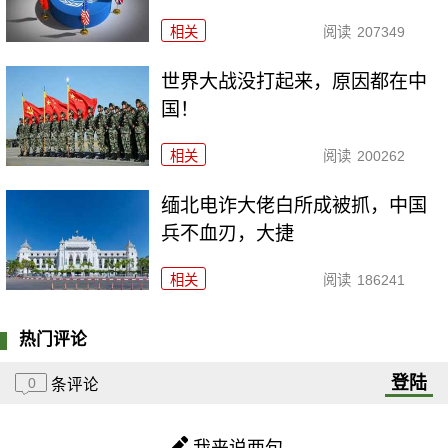
相关
阅读
207349
世界大战没打起来，原因都在中
国！
相关
阅读
200262
缅北电诈大佬白所成被抓，中国
兵不血刃，大捷
相关
阅读
186241
热门评论
登陆
0
条评论
我来说两句