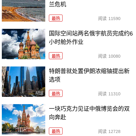
兰危机
最热
阅读
11590
国际空间站两名俄宇航员完成约6
小时舱外作业
最热
阅读
10080
特朗普就处置伊朗浓缩铀提出新
选项
最热
阅读
11310
一块巧克力见证中俄博览会的双
向奔赴
最热
阅读
12728