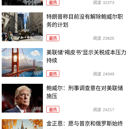
最热
阅读
32373
特朗普称目前没有解除鲍威尔职
务的计划
最热
阅读
23825
美联储“褐皮书”显示关税成本压力
持续
最热
阅读
24049
鲍威尔：刑事调查意在对美联储
施压
最热
阅读
24217
金正恩：愿与普京和俄罗斯始终