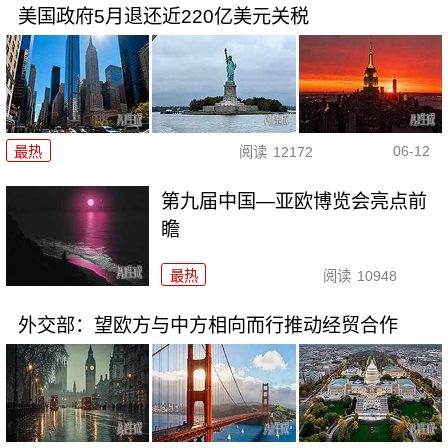
美国政府5月退还近220亿美元关税
06-12
最热
阅读
12172
第九届中国—亚欧博览会亮点前
瞻
最热
阅读
10948
外交部：望欧方与中方相向而行推动经贸合作