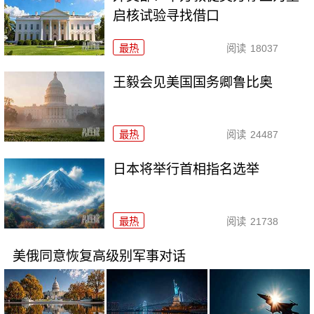
启核试验寻找借口
最热
阅读
18037
王毅会见美国国务卿鲁比奥
最热
阅读
24487
日本将举行首相指名选举
最热
阅读
21738
美俄同意恢复高级别军事对话