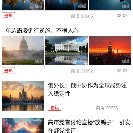
02-06
最热
阅读
18605
单边霸凌倒行逆施、不得人心
02-05
最热
阅读
22092
俄外长：俄中协作为全球局势注
入稳定性
最热
阅读
20725
高市党首讨论直播“放鸽子” 引发
在野党批评