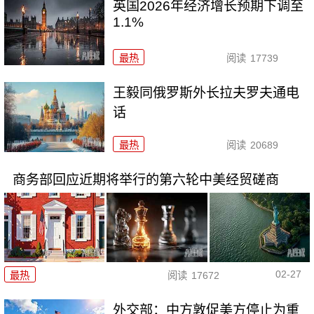
英国2026年经济增长预期下调至
1.1%
最热
阅读
17739
王毅同俄罗斯外长拉夫罗夫通电
话
最热
阅读
20689
商务部回应近期将举行的第六轮中美经贸磋商
02-27
最热
阅读
17672
外交部：中方敦促美方停止为重