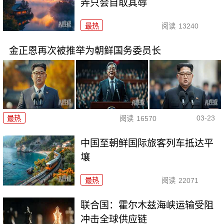
弄只会自取其辱
最热
阅读
13240
金正恩再次被推举为朝鲜国务委员长
03-23
最热
阅读
16570
中国至朝鲜国际旅客列车抵达平
壤
最热
阅读
22071
联合国：霍尔木兹海峡运输受阻
冲击全球供应链