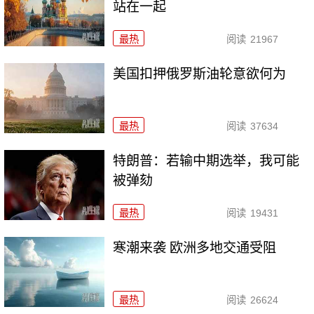
站在一起
最热
阅读
21967
美国扣押俄罗斯油轮意欲何为
最热
阅读
37634
特朗普：若输中期选举，我可能
被弹劾
最热
阅读
19431
寒潮来袭 欧洲多地交通受阻
最热
阅读
26624