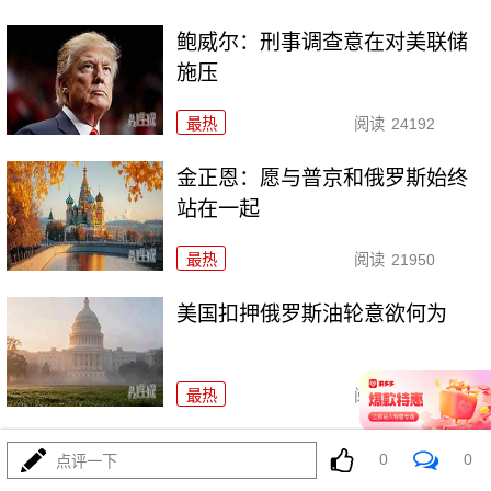
鲍威尔：刑事调查意在对美联储
施压
最热
阅读
24192
金正恩：愿与普京和俄罗斯始终
站在一起
最热
阅读
21950
美国扣押俄罗斯油轮意欲何为
最热
阅读
37590
特朗普：若输中期选举，我可能
0
0
点评一下
被弹劾