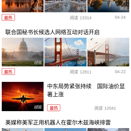
04-24
最热
阅读
13314
联合国秘书长候选人网络互动对话开启
04-22
最热
阅读
12811
中东局势紧张持续 国际油价显
著上涨
最热
阅读
12041
美媒称美军正用机器人在霍尔木兹海峡排雷