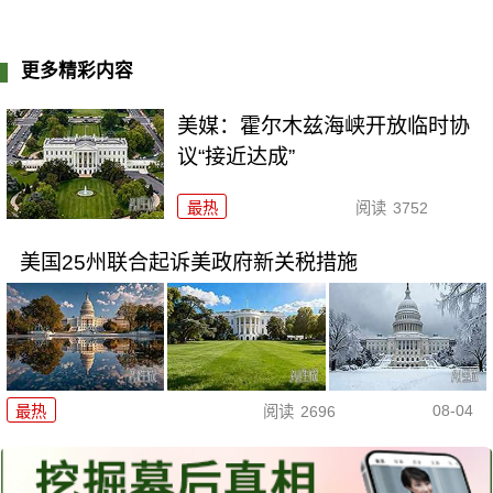
更多精彩内容
美媒：霍尔木兹海峡开放临时协
议“接近达成”
最热
阅读
3752
美国25州联合起诉美政府新关税措施
08-04
最热
阅读
2696