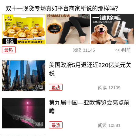
双十一现货专场真如平台商家所说的那样吗？
最热
阅读
31145
4小时前
美国政府5月退还近220亿美元关
税
最热
阅读
12109
第九届中国—亚欧博览会亮点前
瞻
最热
阅读
10881