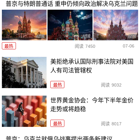
普京与特朗普通话 重申仍倾向政治解决乌克兰问题
07-06
最热
阅读
7450
美拒绝承认国际刑事法院对美国
人有司法管辖权
最热
阅读
9032
世界黄金协会：今年下半年金价
走势或将趋稳
最热
阅读
8017
普京：乌克兰就俄乌战事提出两条新建议