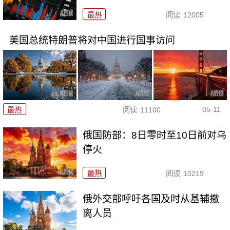
最热
阅读
12005
美国总统特朗普将对中国进行国事访问
05-11
最热
阅读
11100
俄国防部：8日零时至10日前对乌
停火
最热
阅读
10219
俄外交部呼吁各国及时从基辅撤
离人员