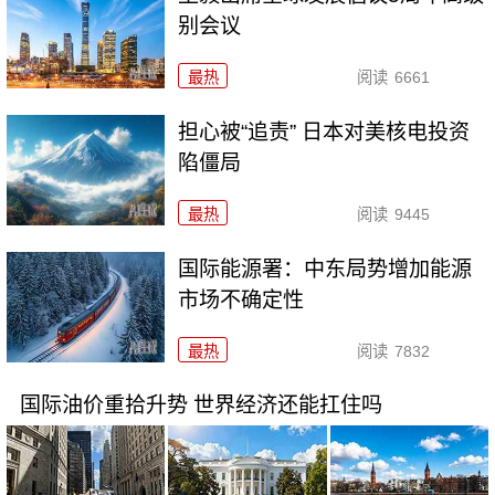
别会议
最热
阅读
6661
担心被“追责” 日本对美核电投资
陷僵局
最热
阅读
9445
国际能源署：中东局势增加能源
市场不确定性
最热
阅读
7832
国际油价重拾升势 世界经济还能扛住吗