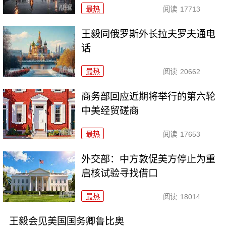
最热
阅读
17713
王毅同俄罗斯外长拉夫罗夫通电
话
最热
阅读
20662
商务部回应近期将举行的第六轮
中美经贸磋商
最热
阅读
17653
外交部：中方敦促美方停止为重
启核试验寻找借口
最热
阅读
18014
王毅会见美国国务卿鲁比奥