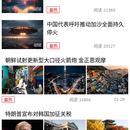
最热
阅读
21369
中国代表呼吁推动加沙全面持久
停火
最热
阅读
20127
朝鲜试射更新型大口径火箭炮 金正恩观摩
01-28
最热
阅读
16866
特朗普宣布对韩国加征关税