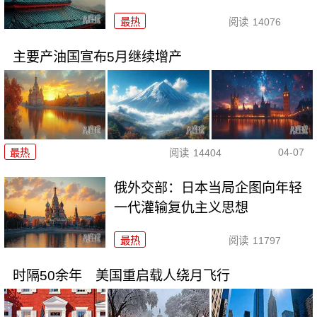
最热
阅读
14076
主要产油国宣布5月继续增产
04-07
最热
阅读
14404
俄外交部：日本当局企图向年轻
一代灌输复仇主义思想
最热
阅读
11797
时隔50余年 美国重启载人绕月飞行