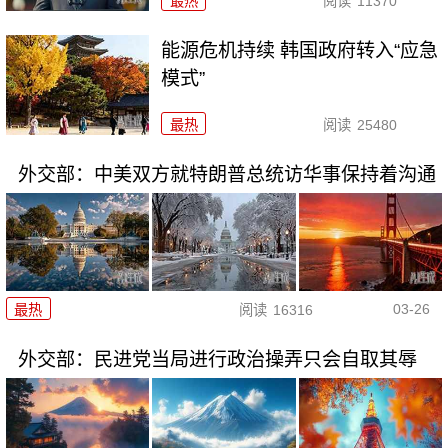
最热
阅读
11370
能源危机持续 韩国政府转入“应急
模式”
最热
阅读
25480
外交部：中美双方就特朗普总统访华事保持着沟通
03-26
最热
阅读
16316
外交部：民进党当局进行政治操弄只会自取其辱