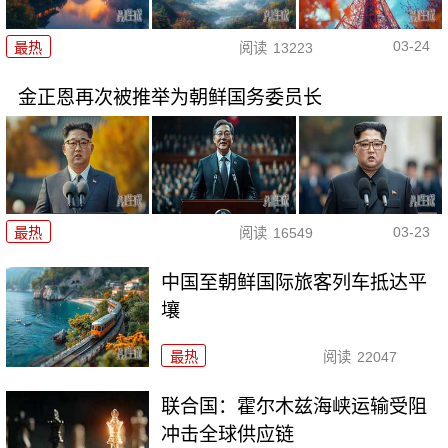
03-24
最热
阅读
13223
金正恩再次被推举为朝鲜国务委员长
03-23
最热
阅读
16549
中国至朝鲜国际旅客列车抵达平
壤
最热
阅读
22047
联合国：霍尔木兹海峡运输受阻
冲击全球供应链