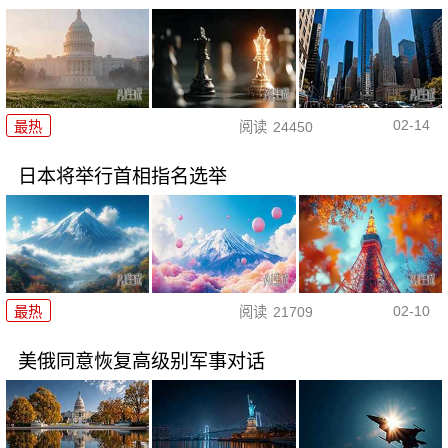
02-14
最热
阅读
24450
日本将举行首相指名选举
02-10
最热
阅读
21709
美俄同意恢复高级别军事对话