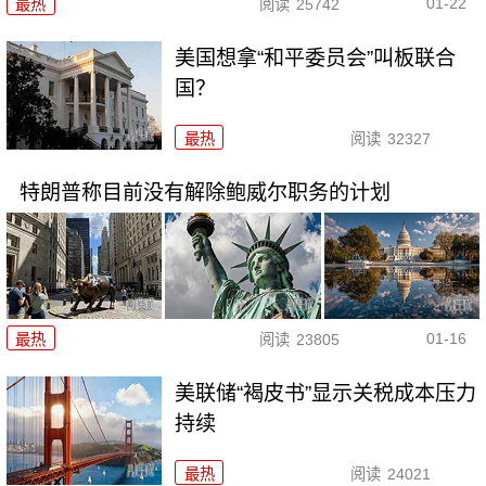
01-22
最热
阅读
25742
美国想拿“和平委员会”叫板联合
国？
最热
阅读
32327
特朗普称目前没有解除鲍威尔职务的计划
01-16
最热
阅读
23805
美联储“褐皮书”显示关税成本压力
持续
最热
阅读
24021