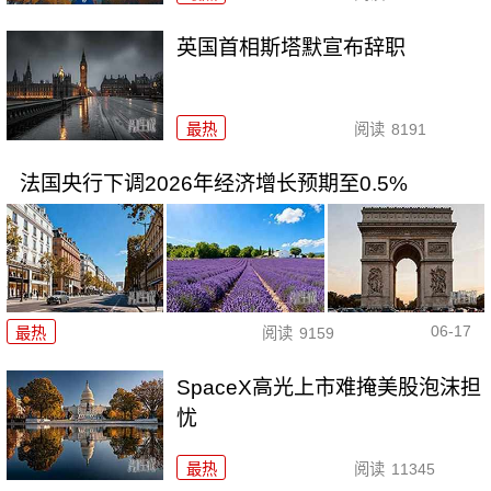
英国首相斯塔默宣布辞职
最热
阅读
8191
法国央行下调2026年经济增长预期至0.5%
06-17
最热
阅读
9159
SpaceX高光上市难掩美股泡沫担
忧
最热
阅读
11345