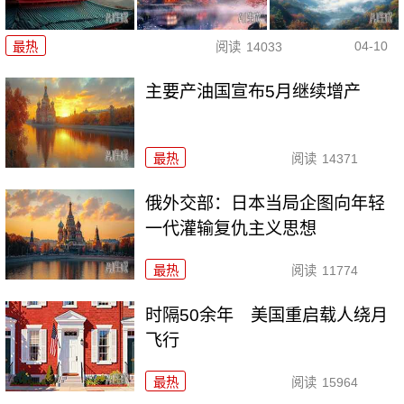
04-10
最热
阅读
14033
主要产油国宣布5月继续增产
最热
阅读
14371
俄外交部：日本当局企图向年轻
一代灌输复仇主义思想
最热
阅读
11774
时隔50余年 美国重启载人绕月
飞行
最热
阅读
15964