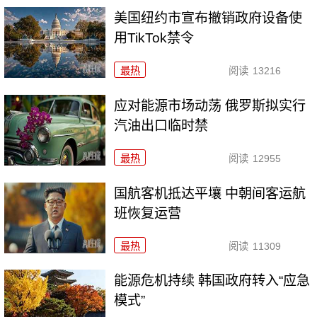
美国纽约市宣布撤销政府设备使
用TikTok禁令
最热
阅读
13216
应对能源市场动荡 俄罗斯拟实行
汽油出口临时禁
最热
阅读
12955
国航客机抵达平壤 中朝间客运航
班恢复运营
最热
阅读
11309
能源危机持续 韩国政府转入“应急
模式”