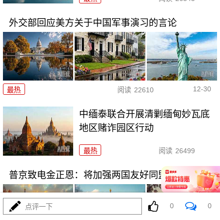
外交部回应美方关于中国军事演习的言论
12-30
最热
阅读
22610
中缅泰联合开展清剿缅甸妙瓦底
地区赌诈园区行动
最热
阅读
26499
普京致电金正恩：将加强两国友好同盟关系
0
0
点评一下