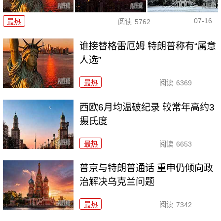
07-16
最热
阅读
5762
谁接替格雷厄姆 特朗普称有“属意
人选”
最热
阅读
6369
西欧6月均温破纪录 较常年高约3
摄氏度
最热
阅读
6653
普京与特朗普通话 重申仍倾向政
治解决乌克兰问题
最热
阅读
7342