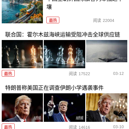
壤
最热
阅读
22004
联合国：霍尔木兹海峡运输受阻冲击全球供应链
03-12
最热
阅读
17522
特朗普称美国正在调查伊朗小学遇袭事件
03-10
最热
阅读
14616