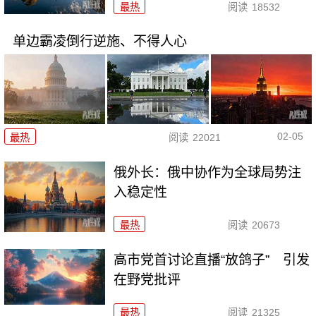
最热
阅读
18532
单边霸凌倒行逆施、不得人心
02-05
最热
阅读
22021
俄外长：俄中协作为全球局势注
入稳定性
最热
阅读
20673
高市党首讨论直播“放鸽子” 引发
在野党批评
最热
阅读
21325