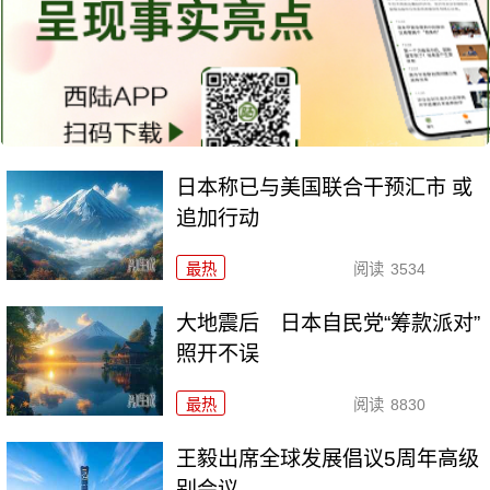
日本称已与美国联合干预汇市 或
追加行动
最热
阅读
3534
大地震后 日本自民党“筹款派对”
照开不误
最热
阅读
8830
王毅出席全球发展倡议5周年高级
别会议