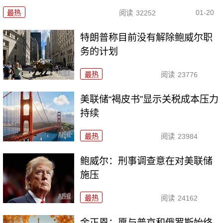
01-20
最热
阅读
32252
特朗普称目前没有解除鲍威尔职
务的计划
最热
阅读
23776
美联储“褐皮书”显示关税成本压力
持续
最热
阅读
23984
鲍威尔：刑事调查意在对美联储
施压
最热
阅读
24162
金正恩：愿与普京和俄罗斯始终