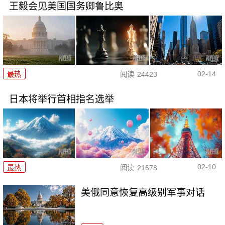
王毅会见美国国务卿鲁比奥
02-14
最热
阅读
24423
日本将举行首相指名选举
02-10
最热
阅读
21678
美俄同意恢复高级别军事对话