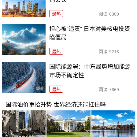
最热
阅读
6309
担心被“追责” 日本对美核电投资
陷僵局
最热
阅读
9216
国际能源署：中东局势增加能源
市场不确定性
最热
阅读
7669
国际油价重拾升势 世界经济还能扛住吗