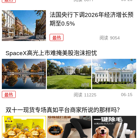
法国央行下调2026年经济增长预
期至0.5%
最热
阅读
9054
SpaceX高光上市难掩美股泡沫担忧
06-15
最热
阅读
11225
双十一现货专场真如平台商家所说的那样吗？