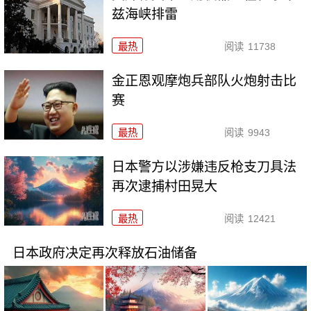
兹海峡排雷
最热
阅读
11738
金正恩观摩炮兵部队火炮射击比
赛
最热
阅读
9943
日本警方以涉嫌违反枪支刀具法
再次逮捕村田晃大
最热
阅读
12421
日本政府决定再次释放石油储备