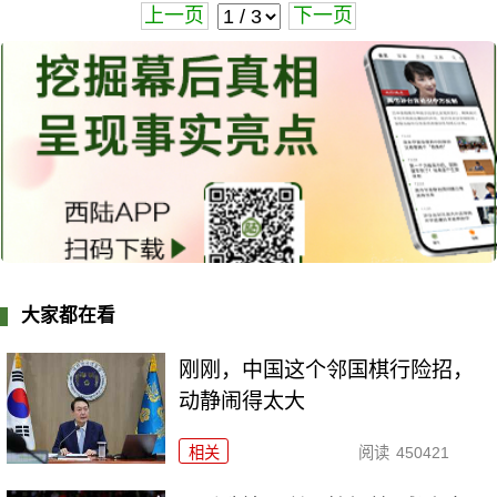
上一页
下一页
大家都在看
刚刚，中国这个邻国棋行险招，
动静闹得太大
相关
阅读
450421