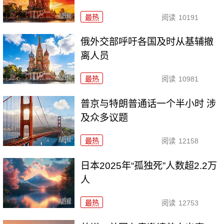
最热
阅读
10191
俄外交部呼吁各国及时从基辅撤
离人员
最热
阅读
10981
普京与特朗普通话一个半小时 涉
及众多议题
最热
阅读
12158
日本2025年“孤独死”人数超2.2万
人
最热
阅读
12753