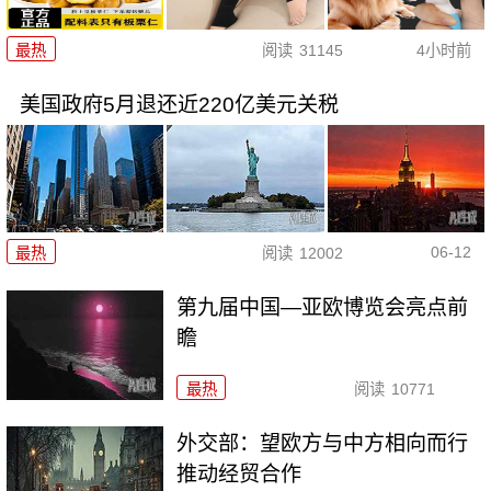
最热
阅读
31145
4小时前
美国政府5月退还近220亿美元关税
06-12
最热
阅读
12002
第九届中国—亚欧博览会亮点前
瞻
最热
阅读
10771
外交部：望欧方与中方相向而行
推动经贸合作