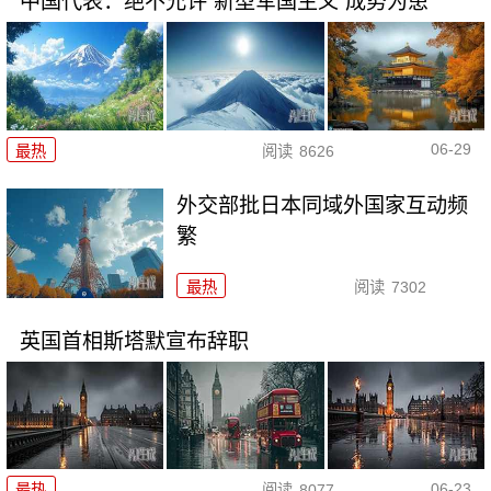
中国代表：绝不允许“新型军国主义”成势为患
06-29
最热
阅读
8626
外交部批日本同域外国家互动频
繁
最热
阅读
7302
英国首相斯塔默宣布辞职
06-23
最热
阅读
8077