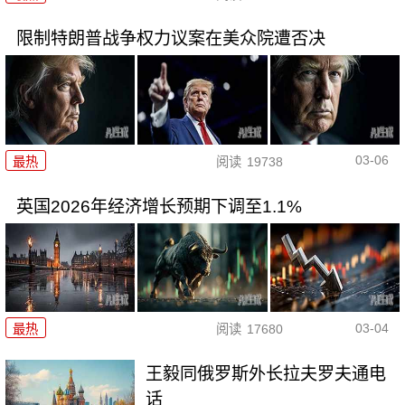
限制特朗普战争权力议案在美众院遭否决
03-06
最热
阅读
19738
英国2026年经济增长预期下调至1.1%
03-04
最热
阅读
17680
王毅同俄罗斯外长拉夫罗夫通电
话