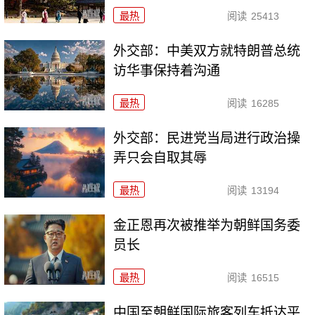
最热
阅读
25413
外交部：中美双方就特朗普总统
访华事保持着沟通
最热
阅读
16285
外交部：民进党当局进行政治操
弄只会自取其辱
最热
阅读
13194
金正恩再次被推举为朝鲜国务委
员长
最热
阅读
16515
中国至朝鲜国际旅客列车抵达平