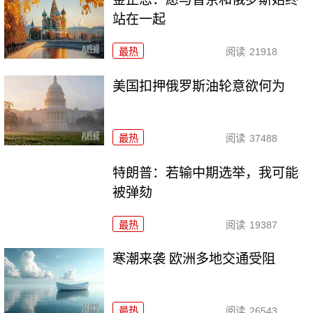
站在一起
最热
阅读
21918
美国扣押俄罗斯油轮意欲何为
最热
阅读
37488
特朗普：若输中期选举，我可能
被弹劾
最热
阅读
19387
寒潮来袭 欧洲多地交通受阻
最热
阅读
26543