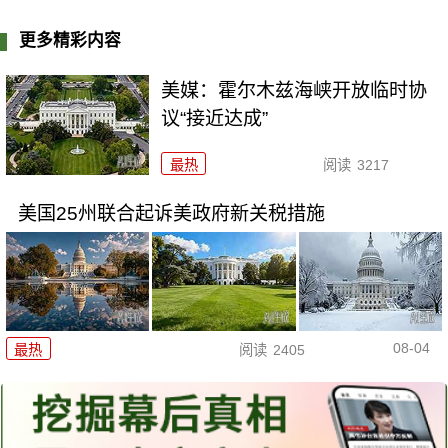
更多精彩内容
美媒：霍尔木兹海峡开放临时协
议“接近达成”
最热
阅读
3217
美国25州联合起诉美政府新关税措施
08-04
最热
阅读
2405