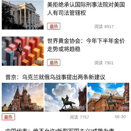
美拒绝承认国际刑事法院对美国
人有司法管辖权
最热
阅读
8917
世界黄金协会：今年下半年金价
走势或将趋稳
最热
阅读
7901
普京：乌克兰就俄乌战事提出两条新建议
06-30
最热
阅读
7757