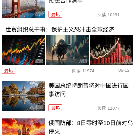
拉长合作清单
最热
阅读
10291
世贸组织总干事：保护主义恐冲击全球经济
05-12
最热
阅读
11974
美国总统特朗普将对中国进行国
事访问
最热
阅读
11077
俄国防部：8日零时至10日前对乌
停火