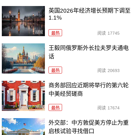
英国2026年经济增长预期下调至
1.1%
最热
阅读
17745
王毅同俄罗斯外长拉夫罗夫通电
话
最热
阅读
20693
商务部回应近期将举行的第六轮
中美经贸磋商
最热
阅读
17674
外交部：中方敦促美方停止为重
启核试验寻找借口