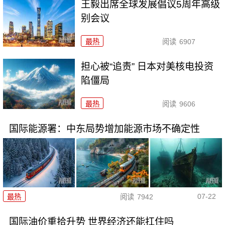
王毅出席全球发展倡议5周年高级
别会议
最热
阅读
6907
担心被“追责” 日本对美核电投资
陷僵局
最热
阅读
9606
国际能源署：中东局势增加能源市场不确定性
07-22
最热
阅读
7942
国际油价重拾升势 世界经济还能扛住吗