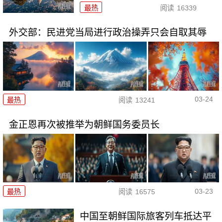
最热
阅读
16339
外交部：民进党当局进行政治操弄只会自取其辱
03-24
最热
阅读
13241
金正恩再次被推举为朝鲜国务委员长
03-23
最热
阅读
16575
中国至朝鲜国际旅客列车抵达平