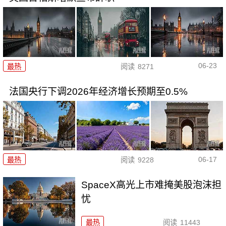
06-23
最热
阅读
8271
法国央行下调2026年经济增长预期至0.5%
06-17
最热
阅读
9228
SpaceX高光上市难掩美股泡沫担
忧
最热
阅读
11443