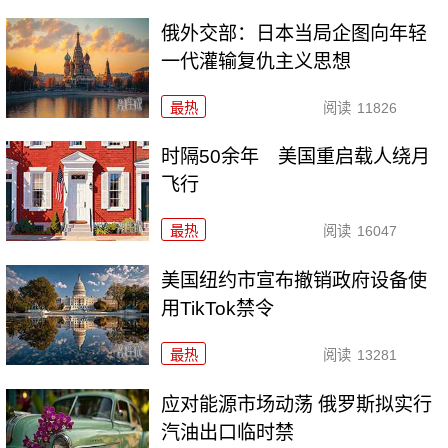
俄外交部：日本当局企图向年轻
一代灌输复仇主义思想
最热
阅读
11826
时隔50余年 美国重启载人绕月
飞行
最热
阅读
16047
美国纽约市宣布撤销政府设备使
用TikTok禁令
最热
阅读
13281
应对能源市场动荡 俄罗斯拟实行
汽油出口临时禁