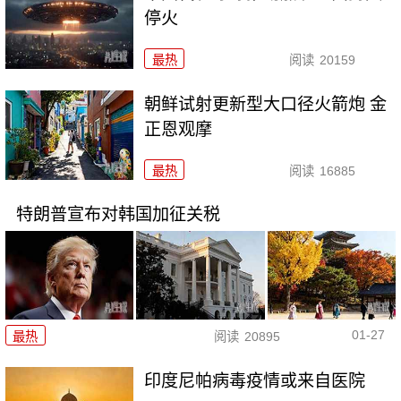
停火
最热
阅读
20159
朝鲜试射更新型大口径火箭炮 金
正恩观摩
最热
阅读
16885
特朗普宣布对韩国加征关税
01-27
最热
阅读
20895
印度尼帕病毒疫情或来自医院