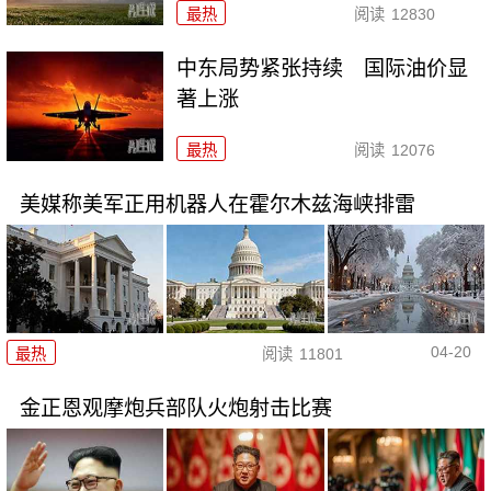
最热
阅读
12830
中东局势紧张持续 国际油价显
著上涨
最热
阅读
12076
美媒称美军正用机器人在霍尔木兹海峡排雷
04-20
最热
阅读
11801
金正恩观摩炮兵部队火炮射击比赛