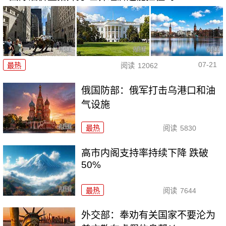
07-21
最热
阅读
12062
俄国防部：俄军打击乌港口和油
气设施
最热
阅读
5830
高市内阁支持率持续下降 跌破
50%
最热
阅读
7644
外交部：奉劝有关国家不要沦为