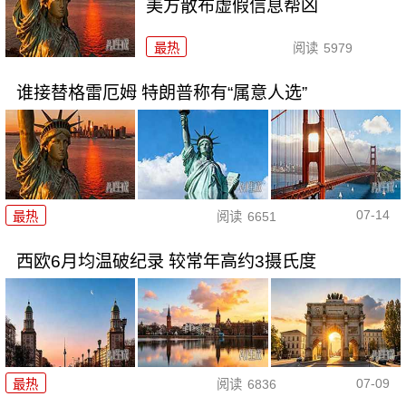
美方散布虚假信息帮凶
最热
阅读
5979
谁接替格雷厄姆 特朗普称有“属意人选”
07-14
最热
阅读
6651
西欧6月均温破纪录 较常年高约3摄氏度
07-09
最热
阅读
6836