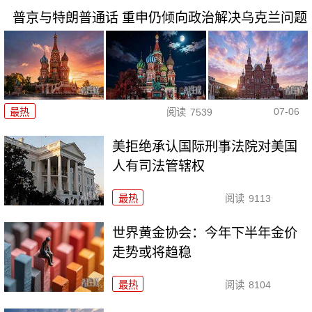
普京与特朗普通话 重申仍倾向政治解决乌克兰问题
07-06
最热
阅读
7539
美拒绝承认国际刑事法院对美国
人有司法管辖权
最热
阅读
9113
世界黄金协会：今年下半年金价
走势或将趋稳
最热
阅读
8104