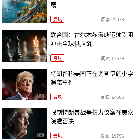
壤
最热
阅读
22073
联合国：霍尔木兹海峡运输受阻
冲击全球供应链
最热
阅读
17579
特朗普称美国正在调查伊朗小学
遇袭事件
最热
阅读
14656
限制特朗普战争权力议案在美众
院遭否决
最热
阅读
19796