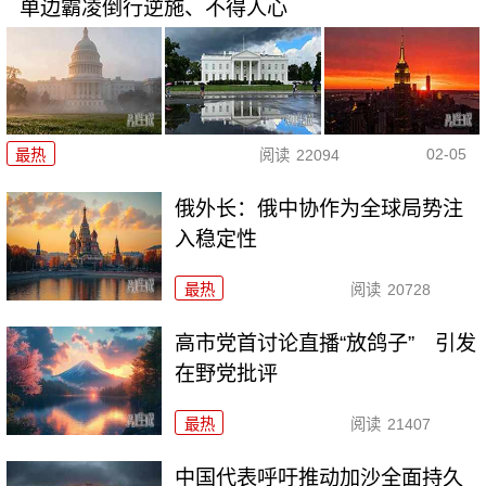
单边霸凌倒行逆施、不得人心
02-05
最热
阅读
22094
俄外长：俄中协作为全球局势注
入稳定性
最热
阅读
20728
高市党首讨论直播“放鸽子” 引发
在野党批评
最热
阅读
21407
中国代表呼吁推动加沙全面持久