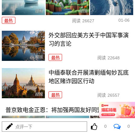
01-06
最热
阅读
26627
外交部回应美方关于中国军事演
习的言论
最热
阅读
22648
中缅泰联合开展清剿缅甸妙瓦底
地区赌诈园区行动
最热
阅读
26557
普京致电金正恩：将加强两国友好同盟关系
0
0
点评一下