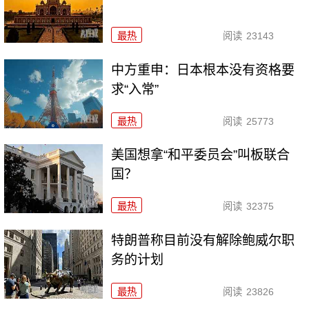
最热
阅读
23143
中方重申：日本根本没有资格要
求“入常”
最热
阅读
25773
美国想拿“和平委员会”叫板联合
国？
最热
阅读
32375
特朗普称目前没有解除鲍威尔职
务的计划
最热
阅读
23826