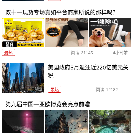
双十一现货专场真如平台商家所说的那样吗？
最热
阅读
31145
4小时前
美国政府5月退还近220亿美元关
税
最热
阅读
12182
第九届中国—亚欧博览会亮点前瞻