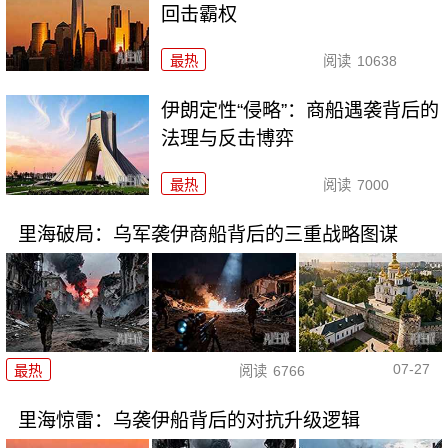
回击霸权
最热
阅读
10638
伊朗定性“侵略”：商船遇袭背后的
法理与反击博弈
最热
阅读
7000
里海破局：乌军袭伊商船背后的三重战略图谋
07-27
最热
阅读
6766
里海惊雷：乌袭伊船背后的对抗升级逻辑