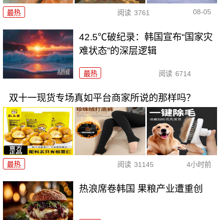
08-05
最热
阅读
3761
42.5℃破纪录：韩国宣布“国家灾
难状态”的深层逻辑
最热
阅读
6714
双十一现货专场真如平台商家所说的那样吗？
最热
阅读
31145
4小时前
热浪席卷韩国 果粮产业遭重创