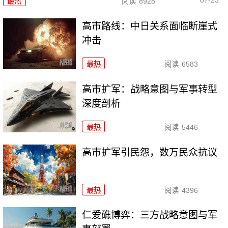
07-23
最热
阅读
8928
高市路线：中日关系面临断崖式
冲击
最热
阅读
6583
高市扩军：战略意图与军事转型
深度剖析
最热
阅读
5446
高市扩军引民怨，数万民众抗议
最热
阅读
4396
仁爱礁博弈：三方战略意图与军