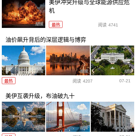
美伊冲突升级与全球能源供应危
机
最热
阅读
4741
油价飙升背后的深层逻辑与博弈
07-21
最热
阅读
4207
美伊互袭升级，布油破九十