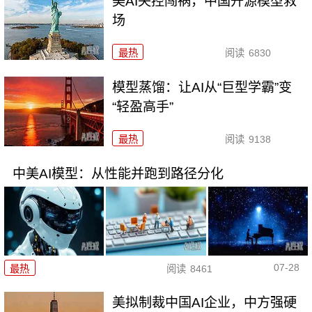
美AI失控闯祸，中国开源模型救
场
最热
阅读
6830
模型蒸馏：让AI从“巨型学霸”变
“轻盈高手”
最热
阅读
9138
中美AI模型：从性能并跑到路径分化
07-28
最热
阅读
8461
美拟制裁中国AI企业，中方强硬