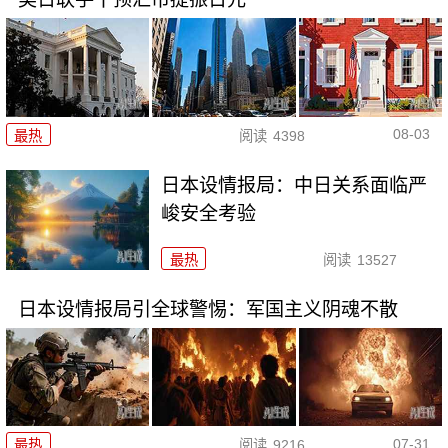
08-03
最热
阅读
4398
日本设情报局：中日关系面临严
峻安全考验
最热
阅读
13527
日本设情报局引全球警惕：军国主义阴魂不散
07-31
最热
阅读
9216