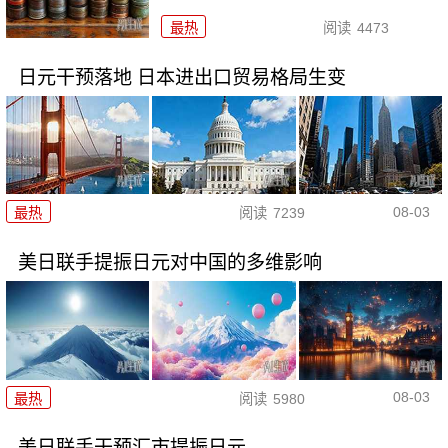
最热
阅读
4473
日元干预落地 日本进出口贸易格局生变
08-03
最热
阅读
7239
美日联手提振日元对中国的多维影响
08-03
最热
阅读
5980
美日联手干预汇市提振日元