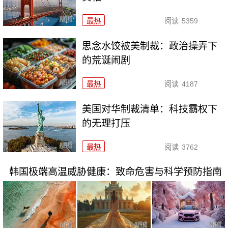
最热
阅读
5359
思念水饺被美制裁：政治操弄下
的荒诞闹剧
最热
阅读
4187
美国对华制裁清单：科技霸权下
的无理打压
最热
阅读
3762
韩国极端高温威胁健康：致命危害与科学预防指南