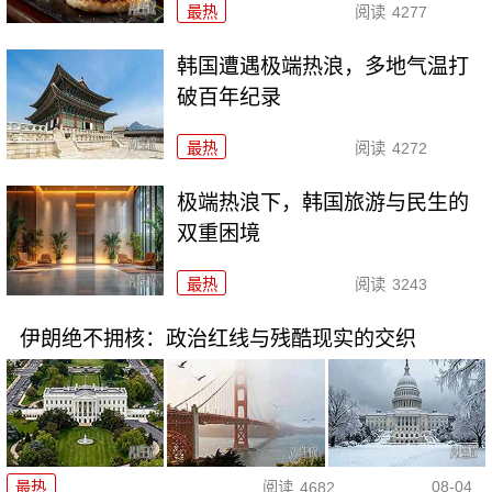
最热
阅读
4277
韩国遭遇极端热浪，多地气温打
破百年纪录
最热
阅读
4272
极端热浪下，韩国旅游与民生的
双重困境
最热
阅读
3243
伊朗绝不拥核：政治红线与残酷现实的交织
08-04
最热
阅读
4682