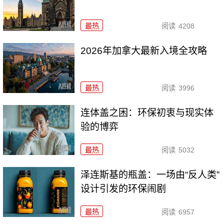
最热
阅读
4208
2026年加拿大最新入境全攻略
最热
阅读
3996
连体盖之困：环保初衷与现实体
验的博弈
最热
阅读
5032
泽连斯基的瓶盖：一场由“反人类”
设计引发的环保闹剧
最热
阅读
6957