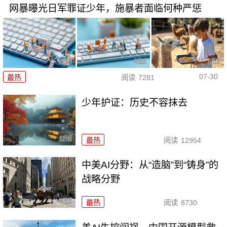
网暴曝光日军罪证少年，施暴者面临何种严惩
07-30
最热
阅读
7281
少年护证：历史不容抹去
最热
阅读
12954
中美AI分野：从“造脑”到“铸身”的
战略分野
最热
阅读
8730