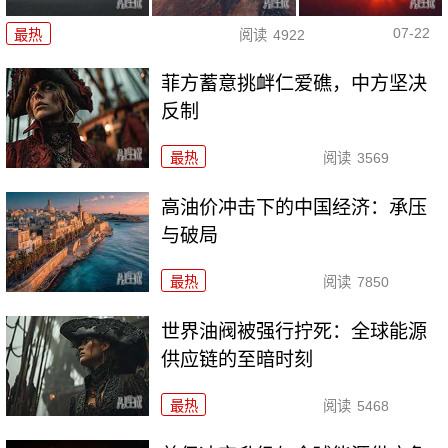
07-22
最热
阅读
4922
菲方蓄意挑衅仁爱礁，中方坚决
反制
最热
阅读
3569
高油价冲击下的中国经济：承压
与破局
最热
阅读
7850
世界油阀被强行拧死：全球能源
供应链的至暗时刻
最热
阅读
5468