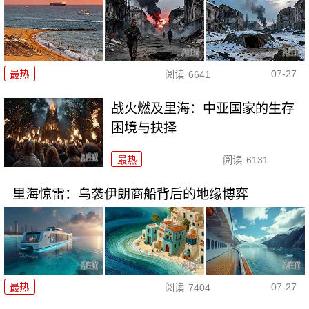
07-27
最热
阅读
6641
战火燃及里海：中亚国家的生存
困境与抉择
最热
阅读
6131
里海惊雷：乌袭伊朗商船背后的地缘博弈
07-27
最热
阅读
7404