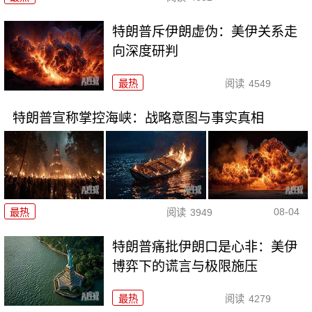
特朗普斥伊朗虚伪：美伊关系走
向深度研判
最热
阅读
4549
特朗普宣称掌控海峡：战略意图与事实真相
08-04
最热
阅读
3949
特朗普痛批伊朗口是心非：美伊
博弈下的谎言与极限施压
最热
阅读
4279