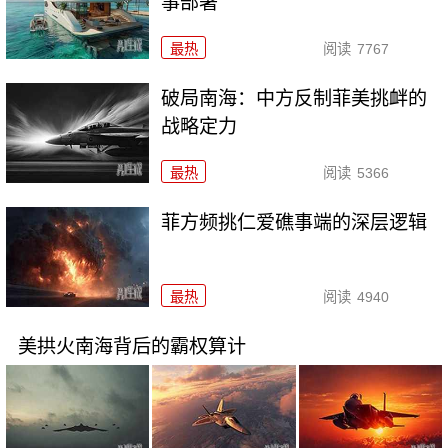
事部署
最热
阅读
7767
破局南海：中方反制菲美挑衅的
战略定力
最热
阅读
5366
菲方频挑仁爱礁事端的深层逻辑
最热
阅读
4940
美拱火南海背后的霸权算计