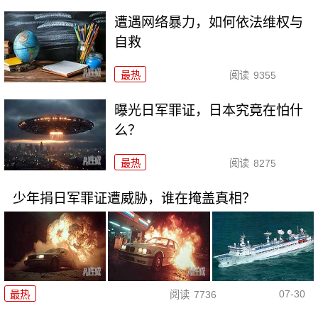
遭遇网络暴力，如何依法维权与
自救
最热
阅读
9355
曝光日军罪证，日本究竟在怕什
么？
最热
阅读
8275
少年捐日军罪证遭威胁，谁在掩盖真相？
07-30
最热
阅读
7736