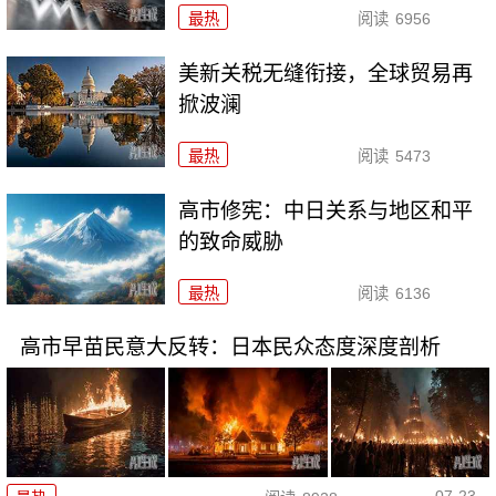
最热
阅读
6956
美新关税无缝衔接，全球贸易再
掀波澜
最热
阅读
5473
高市修宪：中日关系与地区和平
的致命威胁
最热
阅读
6136
高市早苗民意大反转：日本民众态度深度剖析