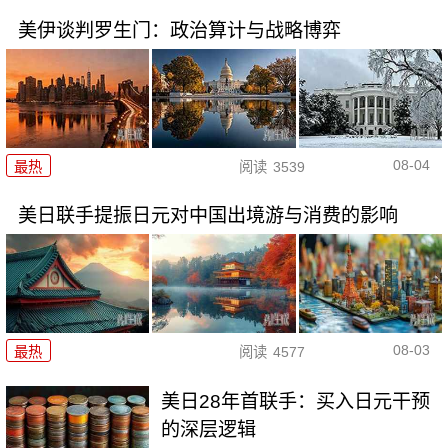
美伊谈判罗生门：政治算计与战略博弈
08-04
最热
阅读
3539
美日联手提振日元对中国出境游与消费的影响
08-03
最热
阅读
4577
美日28年首联手：买入日元干预
的深层逻辑