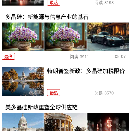
最热
阅读
3198
多晶硅：新能源与信息产业的基石
08-07
最热
阅读
3911
特朗普签新政：多晶硅加税限价
最热
阅读
3570
美多晶硅新政重塑全球供应链