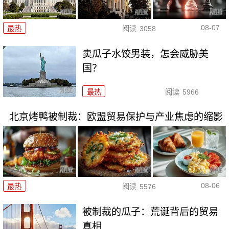
08-07
最热
阅读
3058
卖瓜子水饺男装，怎会威胁美
国？
最热
阅读
5966
北京烤鸭被制裁：欧盟贸易保护与产业焦虑的缩影
08-06
最热
阅读
5576
被制裁的瓜子：荒诞背后的贸易
真相