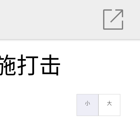
施打击
小
大