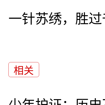
一针苏绣，胜过
相关
少年护证：历史