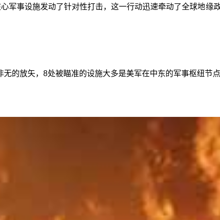
核心军事设施发动了针对性打击，这一行动迅速牵动了全球地缘
非无的放矢，8处被瞄准的设施大多是美军在中东的军事枢纽节