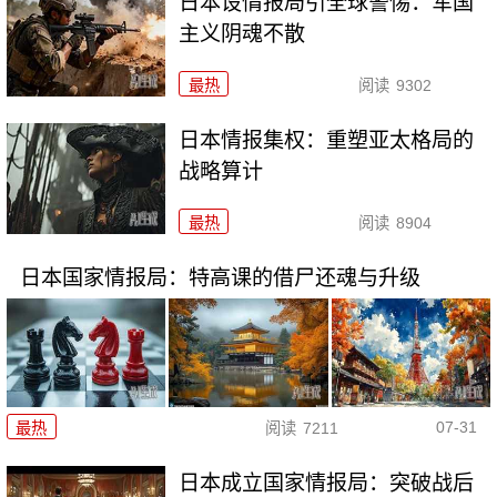
日本设情报局引全球警惕：军国
主义阴魂不散
最热
阅读
9302
日本情报集权：重塑亚太格局的
战略算计
最热
阅读
8904
日本国家情报局：特高课的借尸还魂与升级
07-31
最热
阅读
7211
日本成立国家情报局：突破战后