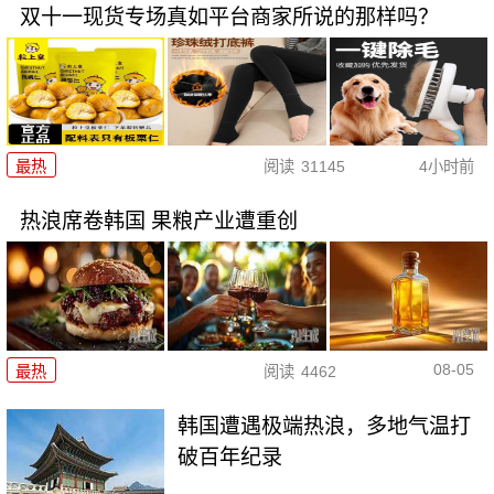
双十一现货专场真如平台商家所说的那样吗？
最热
阅读
31145
4小时前
热浪席卷韩国 果粮产业遭重创
08-05
最热
阅读
4462
韩国遭遇极端热浪，多地气温打
破百年纪录