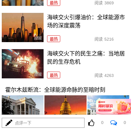
最热
阅读
3869
海峡交火引爆油价：全球能源市
场的深度震荡
最热
阅读
5216
海峡交火下的民生之痛：当地居
民的生存危机
最热
阅读
4263
霍尔木兹断流：全球能源命脉的至暗时刻
0
0
点评一下
07-15
最热
阅读
4552