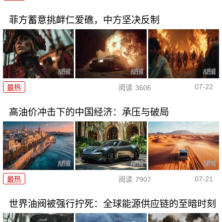
菲方蓄意挑衅仁爱礁，中方坚决反制
07-22
最热
阅读
3606
高油价冲击下的中国经济：承压与破局
07-21
最热
阅读
7907
世界油阀被强行拧死：全球能源供应链的至暗时刻