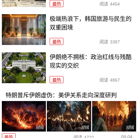
最热
阅读
4454
极端热浪下，韩国旅游与民生的
双重困境
最热
阅读
3387
伊朗绝不拥核：政治红线与残酷
现实的交织
最热
阅读
4867
特朗普斥伊朗虚伪：美伊关系走向深度研判
08-04
最热
阅读
4722