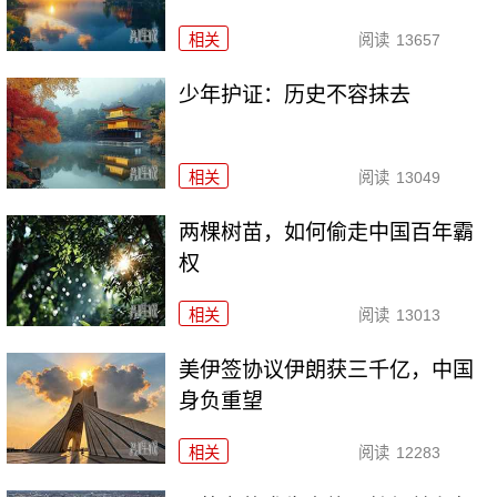
相关
阅读
13657
少年护证：历史不容抹去
相关
阅读
13049
两棵树苗，如何偷走中国百年霸
权
相关
阅读
13013
美伊签协议伊朗获三千亿，中国
身负重望
相关
阅读
12283