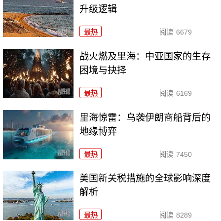
升级逻辑
最热
阅读
6679
战火燃及里海：中亚国家的生存
困境与抉择
最热
阅读
6169
里海惊雷：乌袭伊朗商船背后的
地缘博弈
最热
阅读
7450
美国新关税措施的全球影响深度
解析
最热
阅读
8289