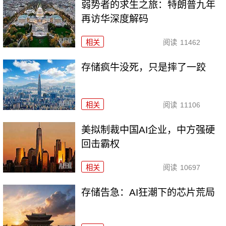
弱势者的求生之旅：特朗普九年
再访华深度解码
相关
阅读
11462
存储疯牛没死，只是摔了一跤
相关
阅读
11106
美拟制裁中国AI企业，中方强硬
回击霸权
相关
阅读
10697
存储告急：AI狂潮下的芯片荒局