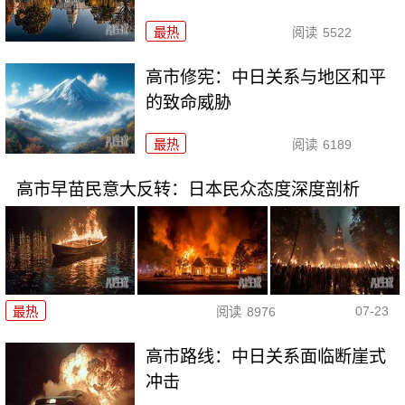
最热
阅读
5522
高市修宪：中日关系与地区和平
的致命威胁
最热
阅读
6189
高市早苗民意大反转：日本民众态度深度剖析
07-23
最热
阅读
8976
高市路线：中日关系面临断崖式
冲击