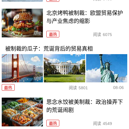
北京烤鸭被制裁：欧盟贸易保护
与产业焦虑的缩影
最热
阅读
6075
被制裁的瓜子：荒诞背后的贸易真相
08-06
最热
阅读
5801
思念水饺被美制裁：政治操弄下
的荒诞闹剧
最热
阅读
4549