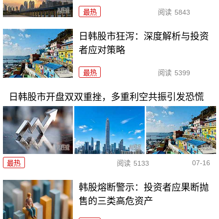
最热
阅读
5843
日韩股市狂泻：深度解析与投资
者应对策略
最热
阅读
5399
日韩股市开盘双双重挫，多重利空共振引发恐慌
07-16
最热
阅读
5133
韩股熔断警示：投资者应果断抛
售的三类高危资产