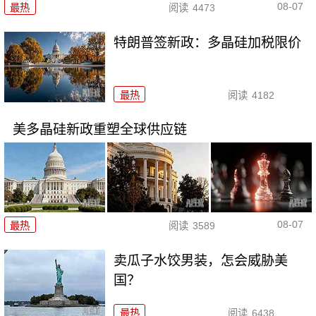
08-07
最热
阅读
4473
特朗普签新政：多晶硅加税限价
最热
阅读
4182
美多晶硅新政重塑全球供应链
08-07
最热
阅读
3589
卖瓜子水饺男装，怎会威胁美
国？
最热
阅读
6438