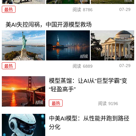
07-29
最热
阅读
8786
美AI失控闯祸，中国开源模型救场
07-29
最热
阅读
6889
模型蒸馏：让AI从“巨型学霸”变
“轻盈高手”
最热
阅读
9196
中美AI模型：从性能并跑到路径
分化