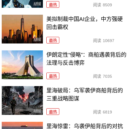
最热
阅读
8509
美拟制裁中国AI企业，中方强硬
回击霸权
最热
阅读
10697
伊朗定性“侵略”：商船遇袭背后的
法理与反击博弈
最热
阅读
7035
里海破局：乌军袭伊商船背后的
三重战略图谋
最热
阅读
6819
里海惊雷：乌袭伊船背后的对抗