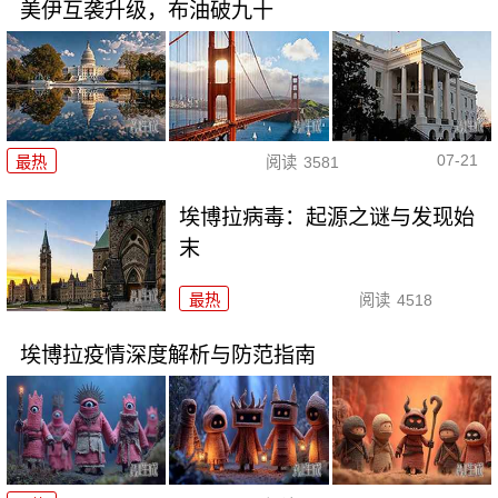
美伊互袭升级，布油破九十
07-21
最热
阅读
3581
埃博拉病毒：起源之谜与发现始
末
最热
阅读
4518
埃博拉疫情深度解析与防范指南