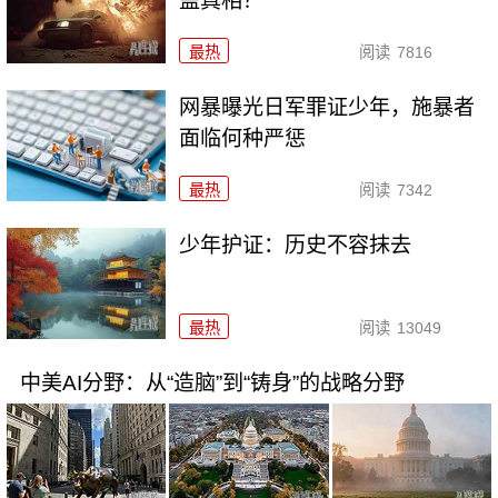
盖真相？
最热
阅读
7816
网暴曝光日军罪证少年，施暴者
面临何种严惩
最热
阅读
7342
少年护证：历史不容抹去
最热
阅读
13049
中美AI分野：从“造脑”到“铸身”的战略分野