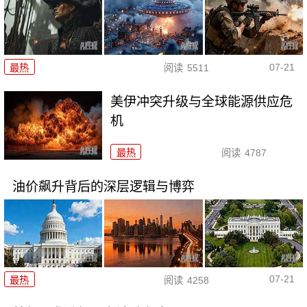
07-21
最热
阅读
5511
美伊冲突升级与全球能源供应危
机
最热
阅读
4787
油价飙升背后的深层逻辑与博弈
07-21
最热
阅读
4258