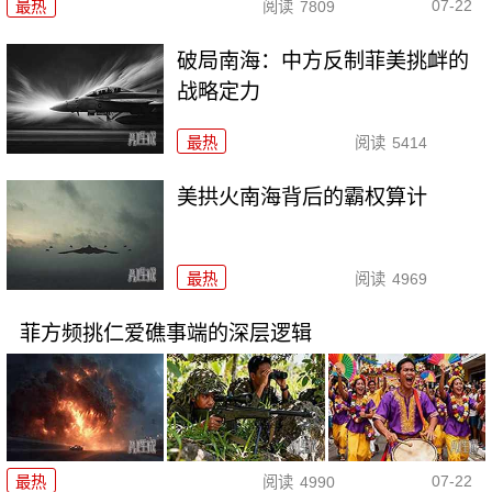
07-22
最热
阅读
7809
破局南海：中方反制菲美挑衅的
战略定力
最热
阅读
5414
美拱火南海背后的霸权算计
最热
阅读
4969
菲方频挑仁爱礁事端的深层逻辑
07-22
最热
阅读
4990