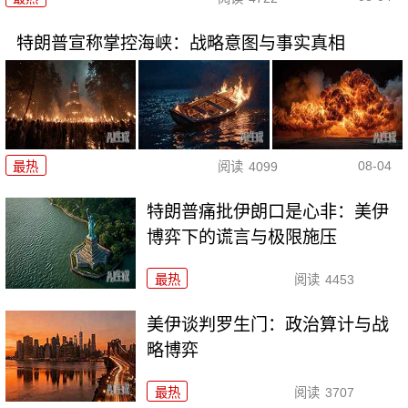
特朗普宣称掌控海峡：战略意图与事实真相
08-04
最热
阅读
4099
特朗普痛批伊朗口是心非：美伊
博弈下的谎言与极限施压
最热
阅读
4453
美伊谈判罗生门：政治算计与战
略博弈
最热
阅读
3707