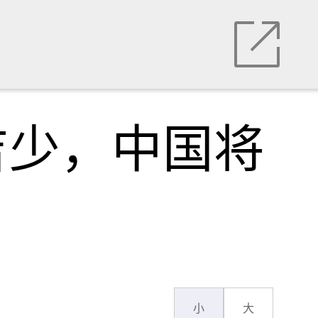
吉少，中国将
小
大