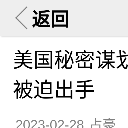
返回
美国秘密谋
被迫出手
2023-02-28
占豪