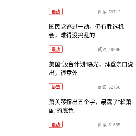
最热
阅读
59712
国民党逃过一劫，仍有胜选机
会，难得没捣乱的
最热
阅读
49895
美国“毁台计划”曝光，拜登亲口说
出，很意外
最热
阅读
62756
萧美琴撂出五个字，暴露了“赖萧
配”的底色
最热
阅读
51655