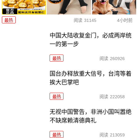
最热
阅读
31145
4小时前
中国大陆收复金门，必成两岸统
一的第一步
最热
阅读
260926
国台办释放重大信号，台湾等着
挨大巴掌吧
最热
阅读
222058
无视中国警告，非洲小国叫嚣绝
不缺席赖清德典礼
最热
阅读
213059