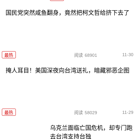
国民党突然咸鱼翻身，竟然把柯文哲给挤下去了
11-30
最热
阅读
68901
掩人耳目！美国深夜向台湾送礼，暗藏邪恶企图
11-29
最热
阅读
58029
乌克兰面临亡国危机，却专门跑
去台湾支持台独