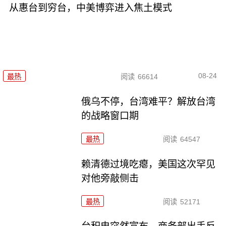
从惠台到穷台，中美博弈进入焦土模式
08-24
最热
阅读
66614
俄乌不停，台湾难平？解放台湾
的战略窗口期
最热
阅读
64547
赖清德过境吃瘪，美国这次罕见
对他旁敲侧击
最热
阅读
52171