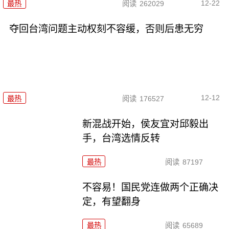
12-22
最热
阅读
262029
夺回台湾问题主动权刻不容缓，否则后患无穷
12-12
最热
阅读
176527
新混战开始，侯友宜对邱毅出
手，台湾选情反转
最热
阅读
87197
不容易！国民党连做两个正确决
定，有望翻身
最热
阅读
65689