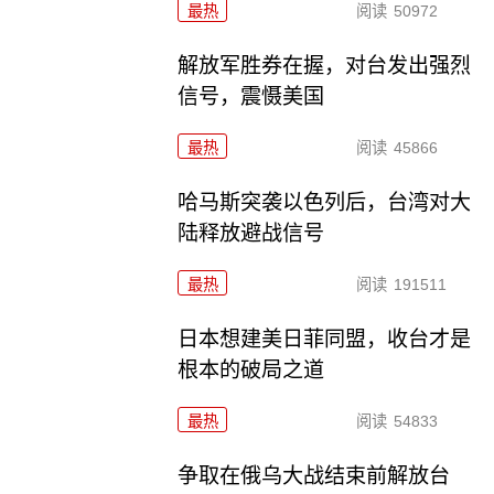
最热
阅读
50972
解放军胜券在握，对台发出强烈
信号，震慑美国
最热
阅读
45866
哈马斯突袭以色列后，台湾对大
陆释放避战信号
最热
阅读
191511
日本想建美日菲同盟，收台才是
根本的破局之道
最热
阅读
54833
争取在俄乌大战结束前解放台