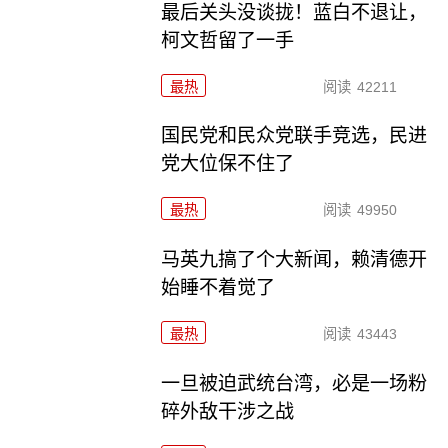
最后关头没谈拢！蓝白不退让，
柯文哲留了一手
最热
阅读
42211
国民党和民众党联手竞选，民进
党大位保不住了
最热
阅读
49950
马英九搞了个大新闻，赖清德开
始睡不着觉了
最热
阅读
43443
一旦被迫武统台湾，必是一场粉
碎外敌干涉之战