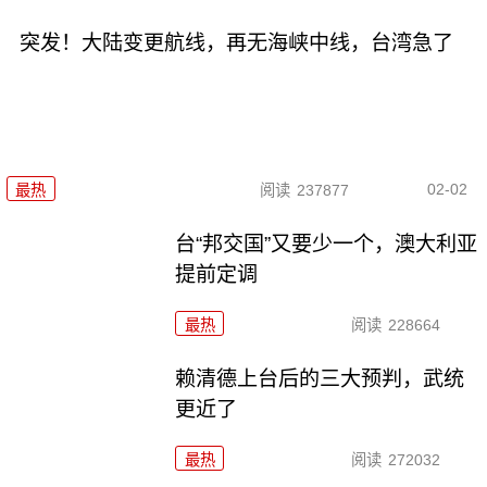
突发！大陆变更航线，再无海峡中线，台湾急了
02-02
最热
阅读
237877
台“邦交国”又要少一个，澳大利亚
提前定调
最热
阅读
228664
赖清德上台后的三大预判，武统
更近了
最热
阅读
272032