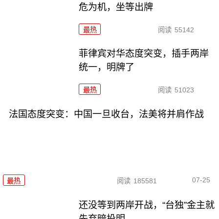
危为机，坐等出牌
最热
阅读
55142
菲律宾对华态度突变，插手两岸
统一，明牌了
最热
阅读
51023
法国态度突变：中国一旦收台，法美将并肩作战
07-25
最热
阅读
185581
还没等到两岸开战，“台独”金主就
先弃暗投明