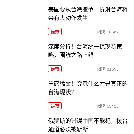
美国要从台湾撤侨，折射台海将
会有大动作发生
最热
阅读
58687
深度分析！台海统一惊现新策
略，围统之路上线
最热
阅读
81553
重磅猛文！究竟什么才是真正的
台海现状？
最热
阅读
65423
俄罗斯的错误中国不能犯，援台
通道必须被斩断