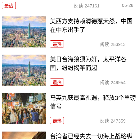
05-28
最热
阅读
247161
美西方支持赖清德惹天怒，中国
在中东出手了
最热
阅读
253913
美日台海狼狈为奸，太平洋各
国，纷纷揭竿而起
最热
阅读
249954
马英九获最高礼遇，释放3个重磅
信号
最热
阅读
247359
台湾省已经失去一切海上战略纵