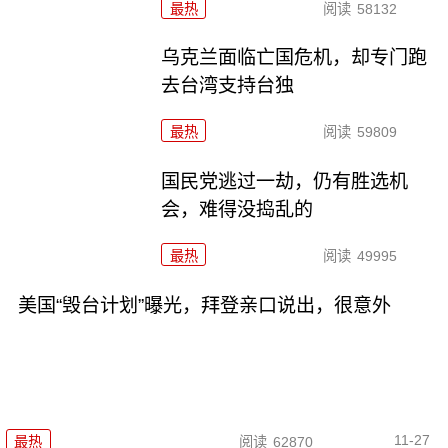
最热
阅读
58132
乌克兰面临亡国危机，却专门跑
去台湾支持台独
最热
阅读
59809
国民党逃过一劫，仍有胜选机
会，难得没捣乱的
最热
阅读
49995
美国“毁台计划”曝光，拜登亲口说出，很意外
11-27
最热
阅读
62870