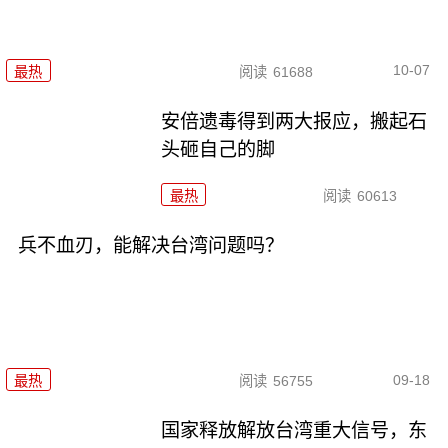
10-07
最热
阅读
61688
安倍遗毒得到两大报应，搬起石
头砸自己的脚
最热
阅读
60613
兵不血刃，能解决台湾问题吗？
09-18
最热
阅读
56755
国家释放解放台湾重大信号，东