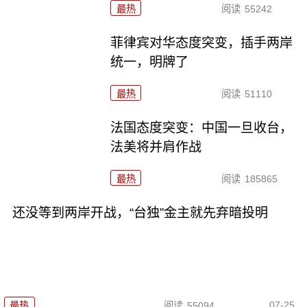
最热
阅读
55242
菲律宾对华态度突变，插手两岸
统一，明牌了
最热
阅读
51110
法国态度突变：中国一旦收台，
法美将并肩作战
最热
阅读
185865
还没等到两岸开战，“台独”金主就先弃暗投明
07-25
最热
阅读
55094