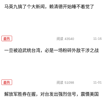
马英九搞了个大新闻，赖清德开始睡不着觉了
11-16
最热
阅读
43540
一旦被迫武统台湾，必是一场粉碎外敌干涉之战
11-01
最热
阅读
51098
解放军胜券在握，对台发出强烈信号，震慑美国