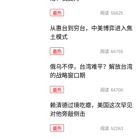
最热
阅读
56625
从惠台到穷台，中美博弈进入焦
土模式
最热
阅读
66755
俄乌不停，台湾难平？解放台湾
的战略窗口期
最热
阅读
64700
赖清德过境吃瘪，美国这次罕见
对他旁敲侧击
最热
阅读
52263