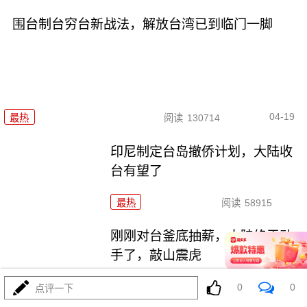
围台制台穷台新战法，解放台湾已到临门一脚
04-19
最热
阅读
130714
印尼制定台岛撤侨计划，​大陆收
台有望了
最热
阅读
58915
刚刚对台釜底抽薪，大陆终于动
手了，敲山震虎
0
0
最热
阅读
79932
点评一下