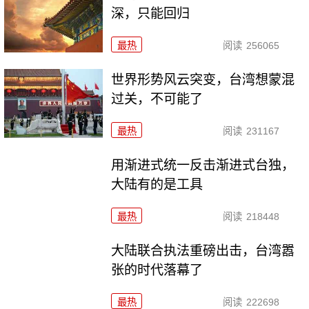
深，只能回归
最热
阅读
256065
世界形势风云突变，台湾想蒙混
过关，不可能了
最热
阅读
231167
用渐进式统一反击渐进式台独，
大陆有的是工具
最热
阅读
218448
大陆联合执法重磅出击，台湾嚣
张的时代落幕了
最热
阅读
222698