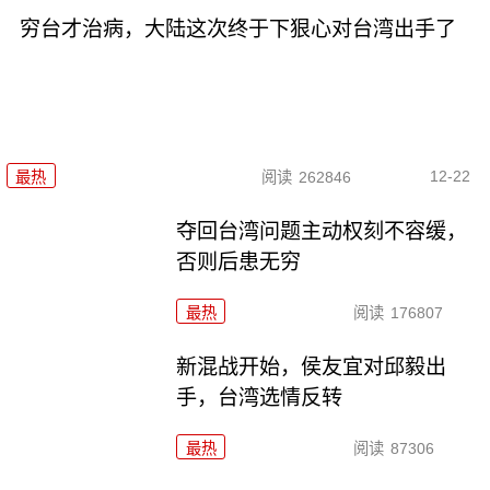
穷台才治病，大陆这次终于下狠心对台湾出手了
12-22
最热
阅读
262846
夺回台湾问题主动权刻不容缓，
否则后患无穷
最热
阅读
176807
新混战开始，侯友宜对邱毅出
手，台湾选情反转
最热
阅读
87306