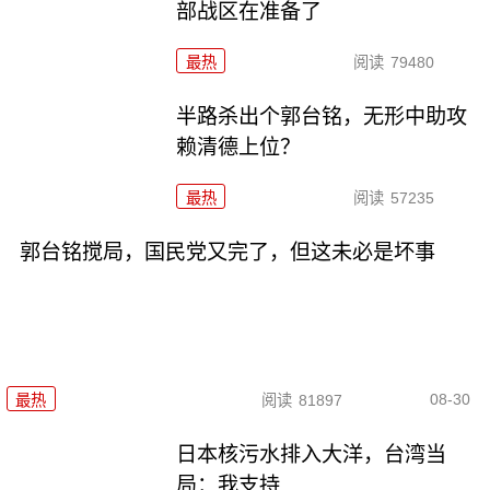
部战区在准备了
最热
阅读
79480
半路杀出个郭台铭，无形中助攻
赖清德上位？
最热
阅读
57235
郭台铭搅局，国民党又完了，但这未必是坏事
08-30
最热
阅读
81897
日本核污水排入大洋，台湾当
局：我支持