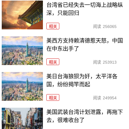
台湾省已经失去一切海上战略纵
深，只能回归
相关
阅读
256065
美西方支持赖清德惹天怒，中国
在中东出手了
相关
阅读
253913
美日台海狼狈为奸，太平洋各
国，纷纷揭竿而起
相关
阅读
249954
美国武装台湾计划泄露，再拖下
去，很难收台了