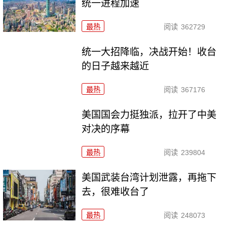
统一进程加速
最热
阅读
362729
统一大招降临，决战开始！收台
的日子越来越近
最热
阅读
367176
美国国会力挺独派，拉开了中美
对决的序幕
最热
阅读
239804
美国武装台湾计划泄露，再拖下
去，很难收台了
最热
阅读
248073