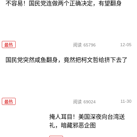
不容易！国民党连做两个正确决定，有望翻身
12-05
最热
阅读
65796
国民党突然咸鱼翻身，竟然把柯文哲给挤下去了
11-30
最热
阅读
69024
掩人耳目！美国深夜向台湾送
礼，暗藏邪恶企图