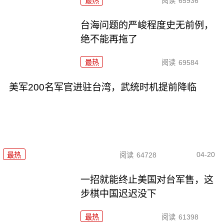
最热
阅读
65936
台海问题的严峻程度史无前例，
绝不能再拖了
最热
阅读
69584
美军200名军官进驻台湾，武统时机提前降临
04-20
最热
阅读
64728
一招就能终止美国对台军售，这
步棋中国迟迟没下
最热
阅读
61398