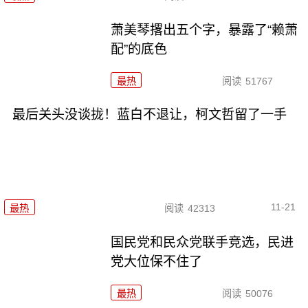
萧美琴撂出五个字，暴露了“赖萧
配”的底色
最热
阅读
51767
最后关头没谈拢！蓝白不退让，柯文哲留了一手
11-21
最热
阅读
42313
国民党和民众党联手竞选，民进
党大位保不住了
最热
阅读
50076