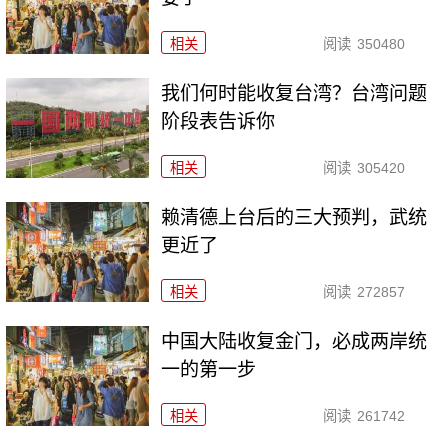
相关
阅读
350480
我们何时能收复台湾？台湾问题
阶段表告诉你
相关
阅读
305420
赖清德上台后的三大预判，武统
更近了
相关
阅读
272857
中国大陆收复金门，必成两岸统
一的第一步
相关
阅读
261742