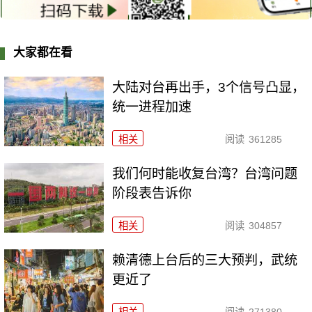
大家都在看
大陆对台再出手，3个信号凸显，
统一进程加速
相关
阅读
361285
我们何时能收复台湾？台湾问题
阶段表告诉你
相关
阅读
304857
赖清德上台后的三大预判，武统
更近了
相关
阅读
271380