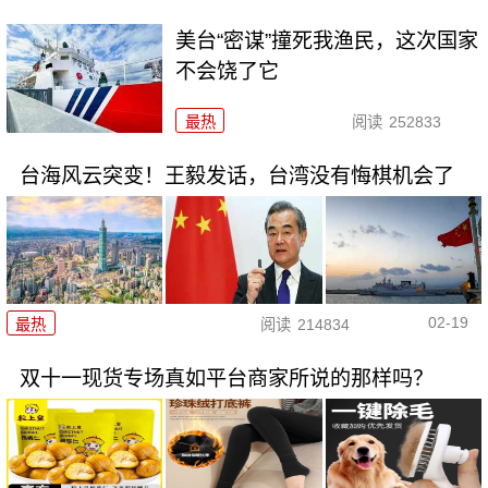
美台“密谋”撞死我渔民，这次国家
不会饶了它
最热
阅读
252833
台海风云突变！王毅发话，台湾没有悔棋机会了
02-19
最热
阅读
214834
双十一现货专场真如平台商家所说的那样吗？