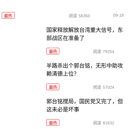
09-18
最热
阅读
56350
国家释放解放台湾重大信号，东
部战区在准备了
最热
阅读
79254
半路杀出个郭台铭，无形中助攻
赖清德上位？
最热
阅读
57024
郭台铭搅局，国民党又完了，但
这未必是坏事
最热
阅读
81632