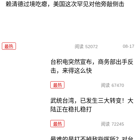
赖清德过境吃瘪，美国这次罕见对他旁敲侧击
08-17
最热
阅读
52072
台积电突然宣布，商务部出手反
击，来得这么快
最热
阅读
67470
武统台湾，已发生三大转变！大
陆正在稳扎稳打
最热
阅读
72245
最难的是打不掉敌指挥所？对台