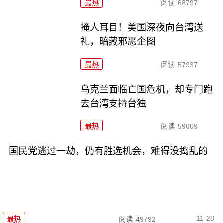
最热
阅读
68797
掩人耳目！美国深夜向台湾送
礼，暗藏邪恶企图
最热
阅读
57937
乌克兰面临亡国危机，却专门跑
去台湾支持台独
最热
阅读
59609
国民党逃过一劫，仍有胜选机会，难得没捣乱的
11-28
最热
阅读
49792