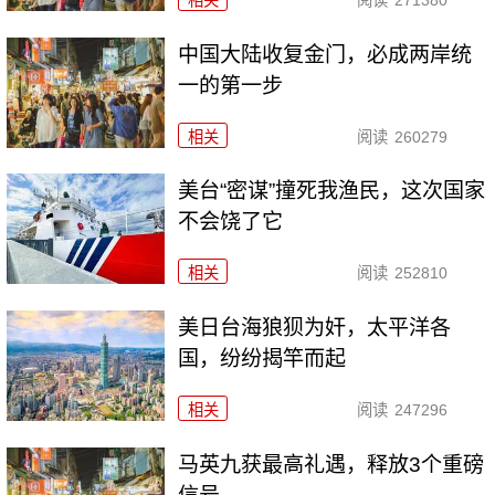
中国大陆收复金门，必成两岸统
一的第一步
相关
阅读
260279
美台“密谋”撞死我渔民，这次国家
不会饶了它
相关
阅读
252810
美日台海狼狈为奸，太平洋各
国，纷纷揭竿而起
相关
阅读
247296
马英九获最高礼遇，释放3个重磅