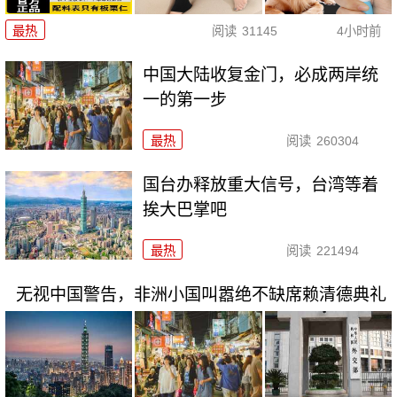
最热
阅读
31145
4小时前
中国大陆收复金门，必成两岸统
一的第一步
最热
阅读
260304
国台办释放重大信号，台湾等着
挨大巴掌吧
最热
阅读
221494
无视中国警告，非洲小国叫嚣绝不缺席赖清德典礼