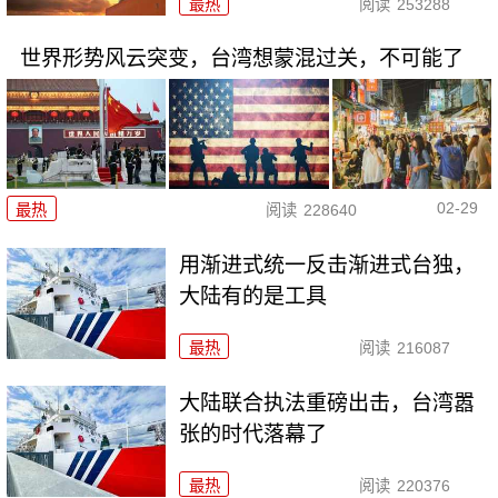
最热
阅读
253288
世界形势风云突变，台湾想蒙混过关，不可能了
02-29
最热
阅读
228640
用渐进式统一反击渐进式台独，
大陆有的是工具
最热
阅读
216087
大陆联合执法重磅出击，台湾嚣
张的时代落幕了
最热
阅读
220376