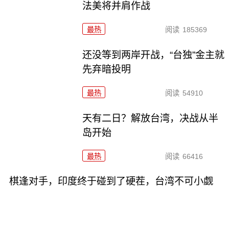
法美将并肩作战
最热
阅读
185369
还没等到两岸开战，“台独”金主就
先弃暗投明
最热
阅读
54910
天有二日？解放台湾，决战从半
岛开始
最热
阅读
66416
棋逢对手，印度终于碰到了硬茬，台湾不可小觑