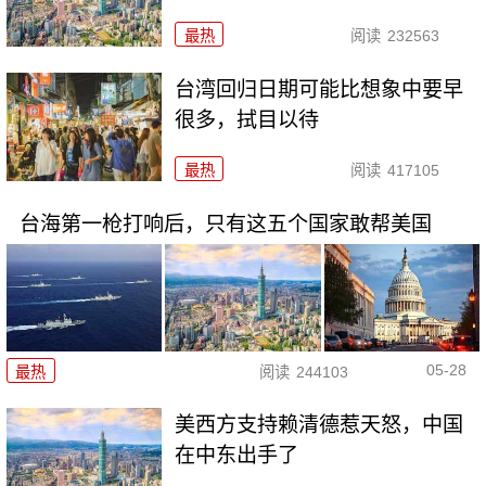
最热
阅读
232563
台湾回归日期可能比想象中要早
很多，拭目以待
最热
阅读
417105
台海第一枪打响后，只有这五个国家敢帮美国
05-28
最热
阅读
244103
美西方支持赖清德惹天怒，中国
在中东出手了