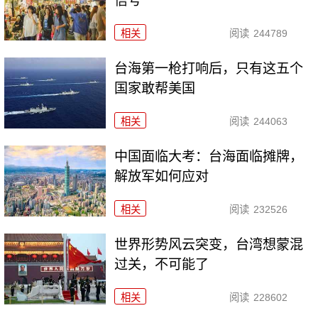
信号
相关
阅读
244789
台海第一枪打响后，只有这五个
国家敢帮美国
相关
阅读
244063
中国面临大考：台海面临摊牌，
解放军如何应对
相关
阅读
232526
世界形势风云突变，台湾想蒙混
过关，不可能了
相关
阅读
228602