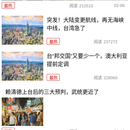
02-06
最热
阅读
212515
突发！大陆变更航线，再无海峡
中线，台湾急了
最热
阅读
237272
台“邦交国”又要少一个，澳大利亚
提前定调
最热
阅读
228060
赖清德上台后的三大预判，武统更近了