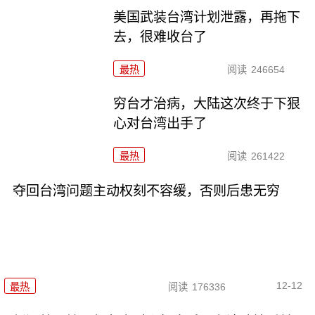
美国武装台湾计划泄露，再拖下
去，很难收台了
最热
阅读
246654
穷台才治病，大陆这次终于下狠
心对台湾出手了
最热
阅读
261422
夺回台湾问题主动权刻不容缓，否则后患无穷
12-12
最热
阅读
176336