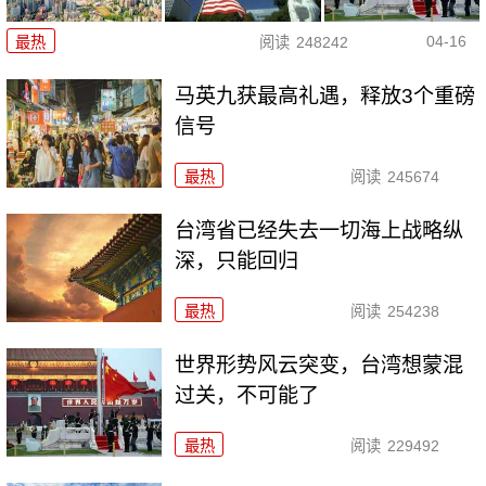
04-16
最热
阅读
248242
马英九获最高礼遇，释放3个重磅
信号
最热
阅读
245674
台湾省已经失去一切海上战略纵
深，只能回归
最热
阅读
254238
世界形势风云突变，台湾想蒙混
过关，不可能了
最热
阅读
229492