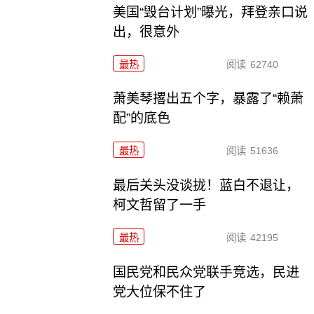
美国“毁台计划”曝光，拜登亲口说
出，很意外
最热
阅读
62740
萧美琴撂出五个字，暴露了“赖萧
配”的底色
最热
阅读
51636
最后关头没谈拢！蓝白不退让，
柯文哲留了一手
最热
阅读
42195
国民党和民众党联手竞选，民进
党大位保不住了