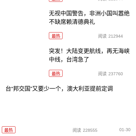
无视中国警告，非洲小国叫嚣绝
不缺席赖清德典礼
最热
阅读
212944
突发！大陆变更航线，再无海峡
中线，台湾急了
最热
阅读
237760
台“邦交国”又要少一个，澳大利亚提前定调
01-30
最热
阅读
228555