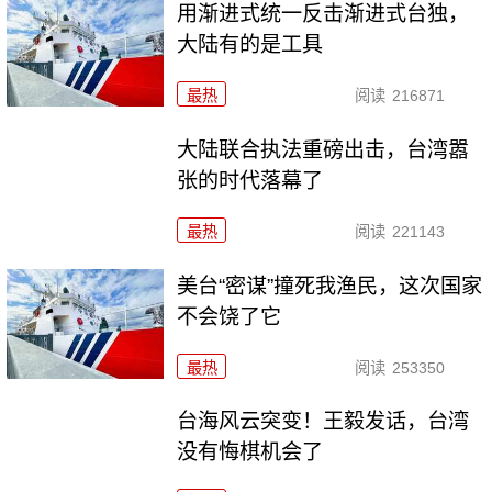
用渐进式统一反击渐进式台独，
大陆有的是工具
最热
阅读
216871
大陆联合执法重磅出击，台湾嚣
张的时代落幕了
最热
阅读
221143
美台“密谋”撞死我渔民，这次国家
不会饶了它
最热
阅读
253350
台海风云突变！王毅发话，台湾
没有悔棋机会了