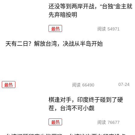
还没等到两岸开战，“台独”金主就
先弃暗投明
最热
阅读
54971
天有二日？解放台湾，决战从半岛开始
07-24
最热
阅读
66490
棋逢对手，印度终于碰到了硬
茬，台湾不可小觑
最热
阅读
76677