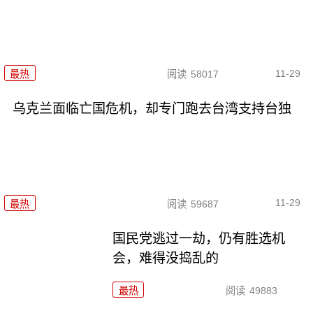
11-29
最热
阅读
58017
乌克兰面临亡国危机，却专门跑去台湾支持台独
11-29
最热
阅读
59687
国民党逃过一劫，仍有胜选机
会，难得没捣乱的
最热
阅读
49883