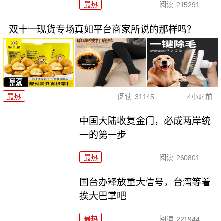
最热
阅读
215291
双十一现货专场真如平台商家所说的那样吗？
最热
阅读
31145
4小时前
中国大陆收复金门，必成两岸统
一的第一步
最热
阅读
260801
国台办释放重大信号，台湾等着
挨大巴掌吧
最热
阅读
221944