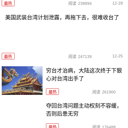
12-28
最热
阅读
238894
美国武装台湾计划泄露，再拖下去，很难收台了
12-25
最热
阅读
247139
穷台才治病，大陆这次终于下狠
心对台湾出手了
最热
阅读
261900
夺回台湾问题主动权刻不容缓，
否则后患无穷
最热
阅读
176488