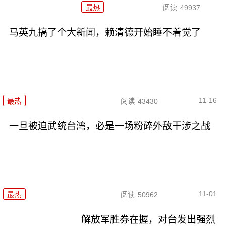
最热
阅读
49937
马英九搞了个大新闻，赖清德开始睡不着觉了
11-16
最热
阅读
43430
一旦被迫武统台湾，必是一场粉碎外敌干涉之战
11-01
最热
阅读
50962
解放军胜券在握，对台发出强烈