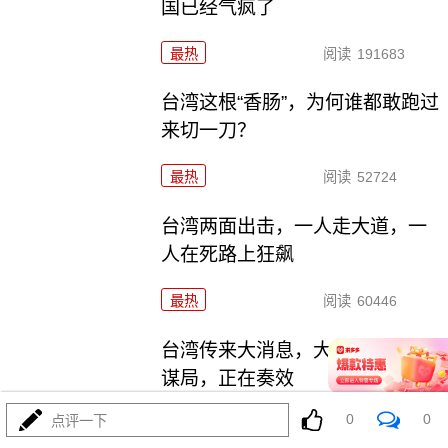
国已经气疯了
最热
阅读
191683
台湾这根“香肠”，为何谁都敢跑过
来切一刀？
最热
阅读
52724
台湾两面出击，一人走大道，一
人在死路上狂飙
最热
阅读
60446
台湾传来大消息，大陆对台主动
谋局，正在奏效
0
0
点评一下
最热
阅读
61212