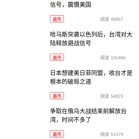
信号，震慑美国
最热
阅读
45857
哈马斯突袭以色列后，台湾对大
陆释放避战信号
最热
阅读
191466
日本想建美日菲同盟，收台才是
根本的破局之道
最热
阅读
54823
争取在俄乌大战结束前解放台
湾，时间不多了
最热
阅读
61579