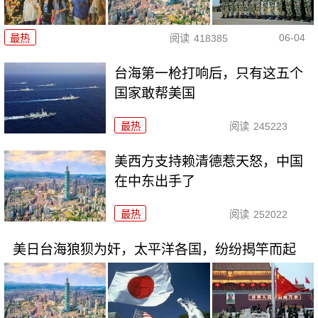
06-04
最热
阅读
418385
台海第一枪打响后，只有这五个
国家敢帮美国
最热
阅读
245223
美西方支持赖清德惹天怒，中国
在中东出手了
最热
阅读
252022
美日台海狼狈为奸，太平洋各国，纷纷揭竿而起