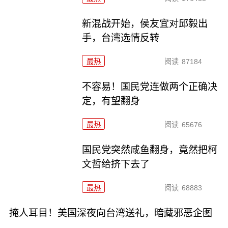
新混战开始，侯友宜对邱毅出
手，台湾选情反转
最热
阅读
87184
不容易！国民党连做两个正确决
定，有望翻身
最热
阅读
65676
国民党突然咸鱼翻身，竟然把柯
文哲给挤下去了
最热
阅读
68883
掩人耳目！美国深夜向台湾送礼，暗藏邪恶企图