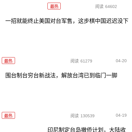
最热
阅读
64602
一招就能终止美国对台军售，这步棋中国迟迟没下
04-20
最热
阅读
61279
围台制台穷台新战法，解放台湾已到临门一脚
04-19
最热
阅读
130539
印尼制定台岛撤侨计划，​大陆收