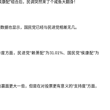
侯康配”组合后，民调突然来了个咸鱼大翻身！
调数据也显示，国民党已经与民进党相差无几。
面，民进党“赖萧配”为31.01%、国民党“侯康配”为
清德的赢面更大一些，但是在对投票更有意义的“支持度”方面，