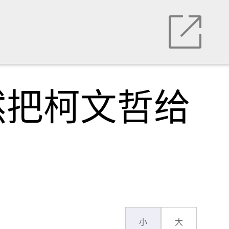
然把柯文哲给
小
大