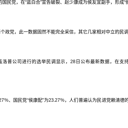
国民党，在“蓝白合”宣告破裂、赵少康成为侯友宜副手，形成“
它两个政党，此一数据固然不能完全采信，其它几家相对中立的民
普公司进行的选举民调显示，28日公布最新数据，在支持度方
.27％、国民党“侯康配”为23.27％，人们普遍认为民进党赖