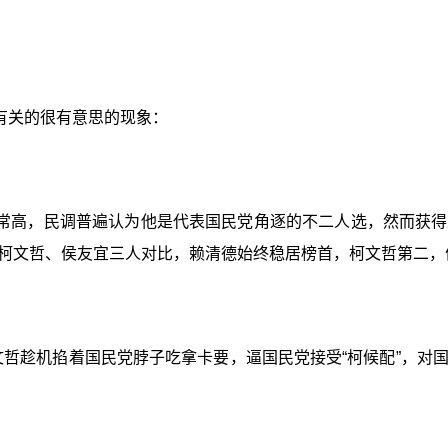
有关的很有意思的现象：
常高，民调普遍认为他是代表国民党角逐的不二人选，然而获得
柯文哲、侯友宜三人对比，赖清德始终稳居榜首，柯文哲第二，
文哲趁机掐着国民党脖子吃拿卡要，逼国民党接受“柯候配”，