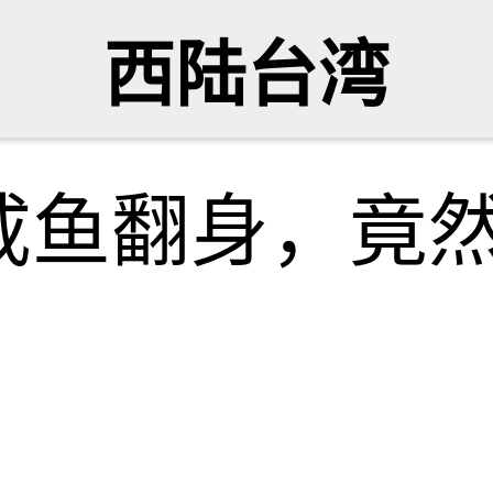
西陆台湾
咸鱼翻身，竟
牙