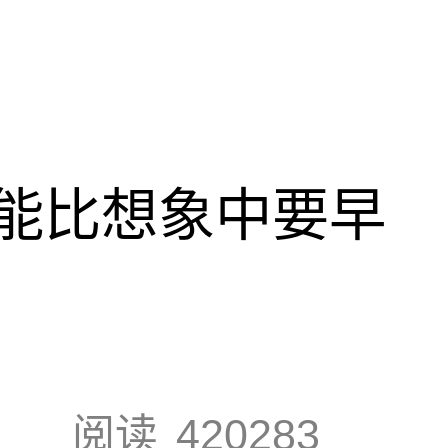
能比想象中要早
阅读
420283