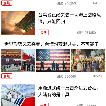
04-11
最热
阅读
246253
台湾省已经失去一切海上战略纵
深，只能回归
最热
阅读
254850
世界形势风云突变，台湾想蒙混过关，不可能了
02-29
最热
阅读
230060
用渐进式统一反击渐进式台独，
大陆有的是工具
最热
阅读
217409