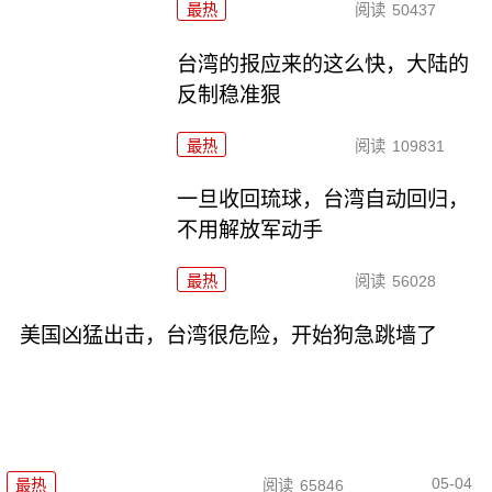
最热
阅读
50437
台湾的报应来的这么快，大陆的
反制稳准狠
最热
阅读
109831
一旦收回琉球，台湾自动回归，
不用解放军动手
最热
阅读
56028
美国凶猛出击，台湾很危险，开始狗急跳墙了
05-04
最热
阅读
65846