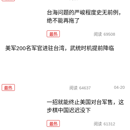
台海问题的严峻程度史无前例，
绝不能再拖了
最热
阅读
69508
美军200名军官进驻台湾，武统时机提前降临
04-20
最热
阅读
64637
一招就能终止美国对台军售，这
步棋中国迟迟没下
最热
阅读
61312