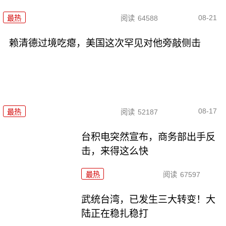
08-21
最热
阅读
64588
赖清德过境吃瘪，美国这次罕见对他旁敲侧击
08-17
最热
阅读
52187
台积电突然宣布，商务部出手反
击，来得这么快
最热
阅读
67597
武统台湾，已发生三大转变！大
陆正在稳扎稳打