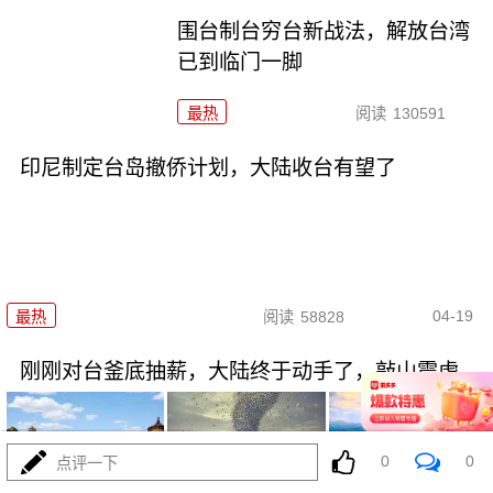
围台制台穷台新战法，解放台湾
已到临门一脚
最热
阅读
130591
印尼制定台岛撤侨计划，​大陆收台有望了
04-19
最热
阅读
58828
刚刚对台釜底抽薪，大陆终于动手了，敲山震虎
0
0
点评一下