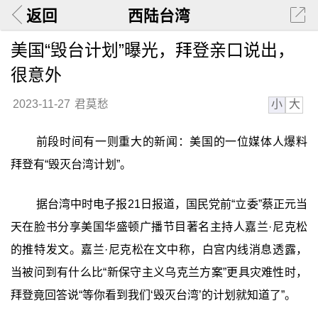
返回
西陆台湾
美国“毁台计划”曝光，拜登亲口说出，
很意外
小
大
2023-11-27
君莫愁
前段时间有一则重大的新闻：美国的一位媒体人爆料
拜登有“毁灭台湾计划”。
据台湾中时电子报21日报道，国民党前“立委”蔡正元当
天在脸书分享美国华盛顿广播节目著名主持人嘉兰·尼克松
的推特发文。嘉兰·尼克松在文中称，白宫内线消息透露，
当被问到有什么比“新保守主义乌克兰方案”更具灾难性时，
拜登竟回答说“等你看到我们‘毁灭台湾’的计划就知道了”。