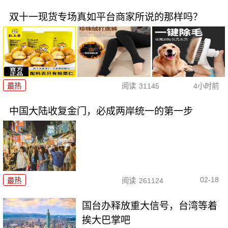
双十一现货专场真如平台商家所说的那样吗？
最热
阅读
31145
4小时前
中国大陆收复金门，必成两岸统一的第一步
02-18
最热
阅读
261124
国台办释放重大信号，台湾等着
挨大巴掌吧