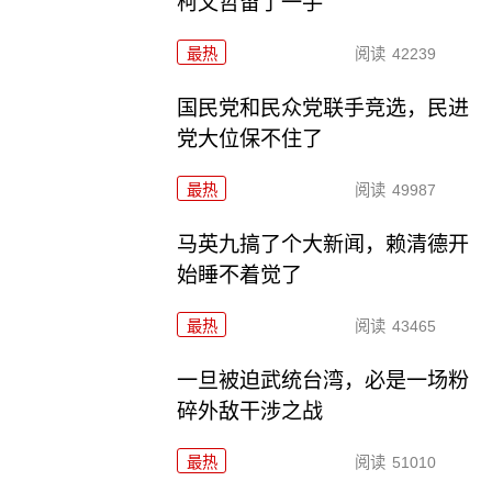
柯文哲留了一手
最热
阅读
42239
国民党和民众党联手竞选，民进
党大位保不住了
最热
阅读
49987
马英九搞了个大新闻，赖清德开
始睡不着觉了
最热
阅读
43465
一旦被迫武统台湾，必是一场粉
碎外敌干涉之战
最热
阅读
51010