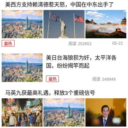
美西方支持赖清德惹天怒，中国在中东出手了
05-22
最热
阅读
252652
美日台海狼狈为奸，太平洋各
国，纷纷揭竿而起
最热
阅读
248849
马英九获最高礼遇，释放3个重磅信号