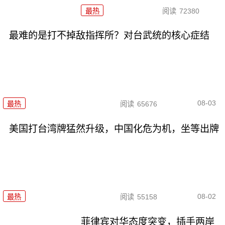
最热
阅读
72380
最难的是打不掉敌指挥所？对台武统的核心症结
08-03
最热
阅读
65676
美国打台湾牌猛然升级，中国化危为机，坐等出牌
08-02
最热
阅读
55158
菲律宾对华态度突变，插手两岸