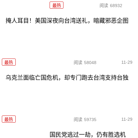
最热
阅读
68932
掩人耳目！美国深夜向台湾送礼，暗藏邪恶企图
11-29
最热
阅读
58048
乌克兰面临亡国危机，却专门跑去台湾支持台独
11-29
最热
阅读
59735
国民党逃过一劫，仍有胜选机