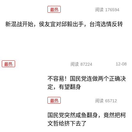
最热
阅读
176594
新混战开始，侯友宜对邱毅出手，台湾选情反转
12-08
最热
阅读
87224
不容易！国民党连做两个正确决
定，有望翻身
最热
阅读
65712
国民党突然咸鱼翻身，竟然把柯
文哲给挤下去了