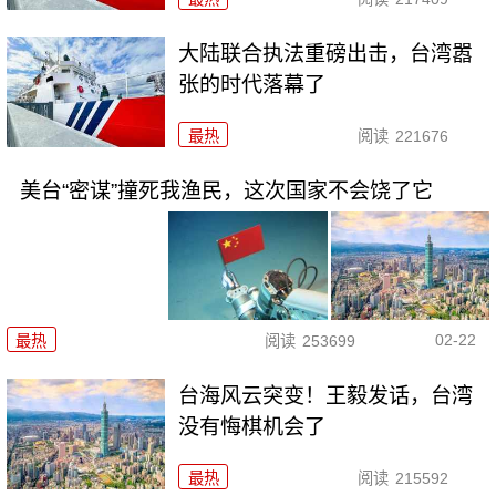
大陆联合执法重磅出击，台湾嚣
张的时代落幕了
最热
阅读
221676
美台“密谋”撞死我渔民，这次国家不会饶了它
02-22
最热
阅读
253699
台海风云突变！王毅发话，台湾
没有悔棋机会了
最热
阅读
215592