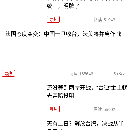
统一，明牌了
最热
阅读
51043
法国态度突变：中国一旦收台，法美将并肩作战
07-25
最热
阅读
185646
还没等到两岸开战，“台独”金主就
先弃暗投明
最热
阅读
55002
天有二日？解放台湾，决战从半