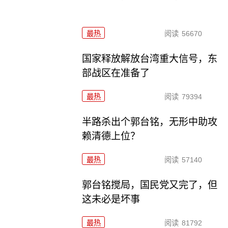
最热
阅读
56670
国家释放解放台湾重大信号，东
部战区在准备了
最热
阅读
79394
半路杀出个郭台铭，无形中助攻
赖清德上位？
最热
阅读
57140
郭台铭搅局，国民党又完了，但
这未必是坏事
最热
阅读
81792