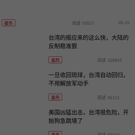
05-16
最热
阅读
50527
台湾的报应来的这么快，大陆的
反制稳准狠
最热
阅读
109942
一旦收回琉球，台湾自动回归，
不用解放军动手
最热
阅读
56111
美国凶猛出击，台湾很危险，开
始狗急跳墙了