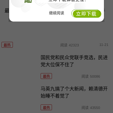
最后关头没谈拢！蓝白不退让，柯文哲留了一手
继续阅读
11-21
最热
阅读
42323
国民党和民众党联手竞选，民进
党大位保不住了
最热
阅读
50086
马英九搞了个大新闻，赖清德开
始睡不着觉了
最热
阅读
43550