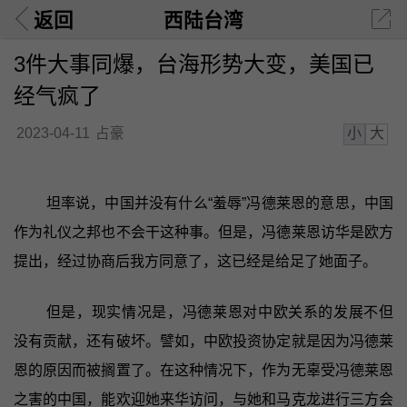
返回
西陆台湾
3件大事同爆，台海形势大变，美国已
经气疯了
小
大
2023-04-11
占豪
坦率说，中国并没有什么“羞辱”冯德莱恩的意思，中国
作为礼仪之邦也不会干这种事。但是，冯德莱恩访华是欧方
提出，经过协商后我方同意了，这已经是给足了她面子。
但是，现实情况是，冯德莱恩对中欧关系的发展不但
没有贡献，还有破坏。譬如，中欧投资协定就是因为冯德莱
恩的原因而被搁置了。在这种情况下，作为无辜受冯德莱恩
之害的中国，能欢迎她来华访问，与她和马克龙进行三方会