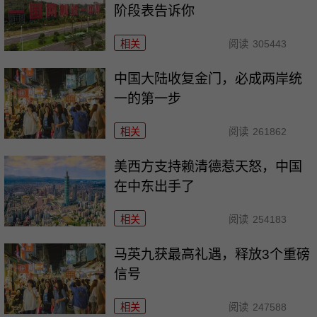
阶段表告诉你
相关
阅读
305443
中国大陆收复金门，必成两岸统
一的第一步
相关
阅读
261862
美西方支持赖清德惹天怒，中国
在中东出手了
相关
阅读
254183
马英九获最高礼遇，释放3个重磅
信号
相关
阅读
247588