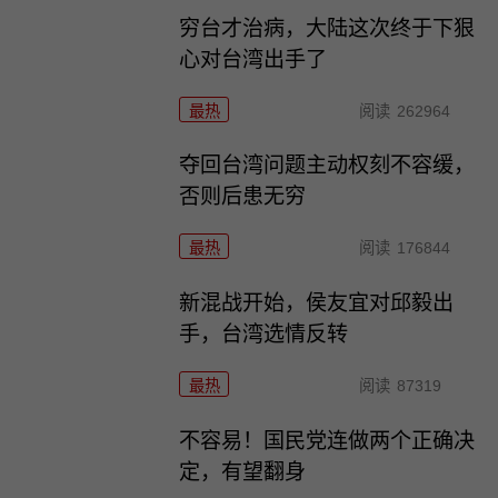
穷台才治病，大陆这次终于下狠
心对台湾出手了
最热
阅读
262964
夺回台湾问题主动权刻不容缓，
否则后患无穷
最热
阅读
176844
新混战开始，侯友宜对邱毅出
手，台湾选情反转
最热
阅读
87319
不容易！国民党连做两个正确决
定，有望翻身