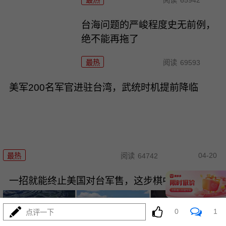
最热
阅读
65942
台海问题的严峻程度史无前例，
绝不能再拖了
最热
阅读
69593
美军200名军官进驻台湾，武统时机提前降临
04-20
最热
阅读
64742
一招就能终止美国对台军售，这步棋中国迟迟没下
0
1
点评一下