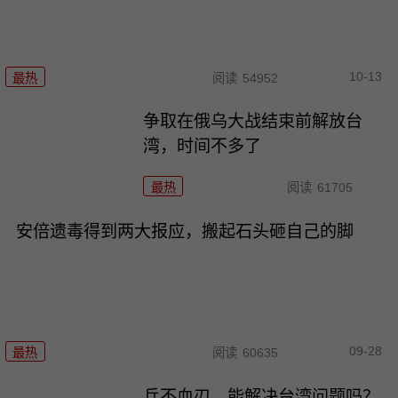
10-13
最热
阅读
54952
争取在俄乌大战结束前解放台
湾，时间不多了
最热
阅读
61705
安倍遗毒得到两大报应，搬起石头砸自己的脚
09-28
最热
阅读
60635
兵不血刃，能解决台湾问题吗？