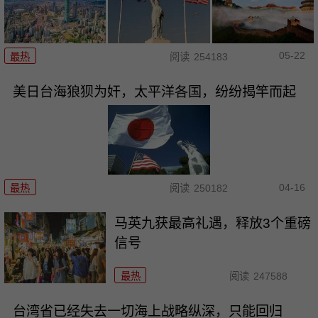
05-22
最热
阅读
254183
美日台海狼狈为奸，太平洋各国，纷纷揭竿而起
04-16
最热
阅读
250182
马英九获最高礼遇，释放3个重磅
信号
最热
阅读
247588
台湾省已经失去一切海上战略纵深，只能回归