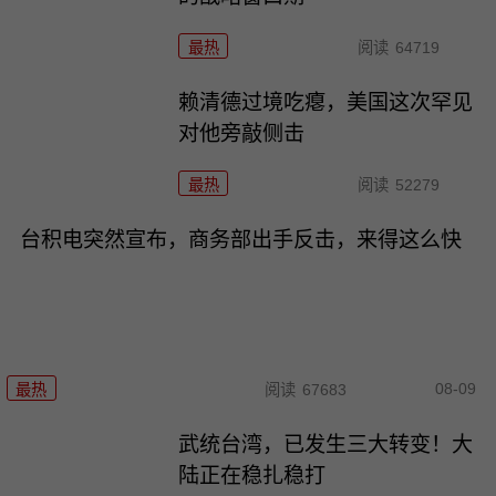
最热
阅读
64719
赖清德过境吃瘪，美国这次罕见
对他旁敲侧击
最热
阅读
52279
台积电突然宣布，商务部出手反击，来得这么快
08-09
最热
阅读
67683
武统台湾，已发生三大转变！大
陆正在稳扎稳打