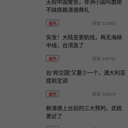
无视中国警告，非洲小国叫嚣绝
不缺席赖清德典礼
最热
阅读
213893
突发！大陆变更航线，再无海峡
中线，台湾急了
最热
阅读
238792
台“邦交国”又要少一个，澳大利亚
提前定调
最热
阅读
229559
赖清德上台后的三大预判，武统
更近了