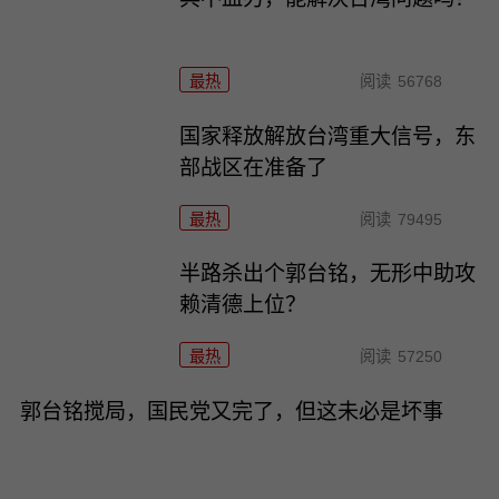
最热
阅读
56768
国家释放解放台湾重大信号，东
部战区在准备了
最热
阅读
79495
半路杀出个郭台铭，无形中助攻
赖清德上位？
最热
阅读
57250
郭台铭搅局，国民党又完了，但这未必是坏事