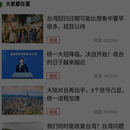
大家都在看
台湾回归日期可能比想象中要早
很多，拭目以待
相关
阅读
421345
统一大招降临，决战开始！收台
的日子越来越近
相关
阅读
367292
大陆对台再出手，3个信号凸显，
统一进程加速
相关
阅读
362836
我们何时能收复台湾？台湾问题