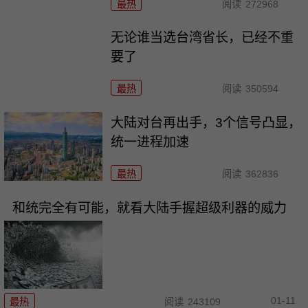
最热
阅读
272968
无论谁当选台湾省长，已经不重
要了
最热
阅读
350594
大陆对台再出手，3个信号凸显，
统一进程加速
最热
阅读
362836
和统完全有可能，就看大陆手握超级利器的威力
01-11
最热
阅读
243109