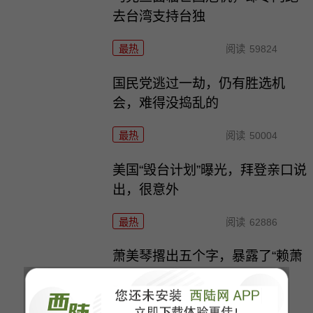
去台湾支持台独
最热
阅读
59824
国民党逃过一劫，仍有胜选机
会，难得没捣乱的
最热
阅读
50004
美国“毁台计划”曝光，拜登亲口说
出，很意外
最热
阅读
62886
萧美琴撂出五个字，暴露了“赖萧
配”的底色
最热
阅读
51780