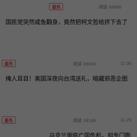
最热
阅读
65806
国民党突然咸鱼翻身，竟然把柯文哲给挤下去了
11-30
最热
阅读
69043
掩人耳目！美国深夜向台湾送礼，暗藏邪恶企图
11-29
最热
阅读
58149
乌克兰面临亡国危机，却专门跑