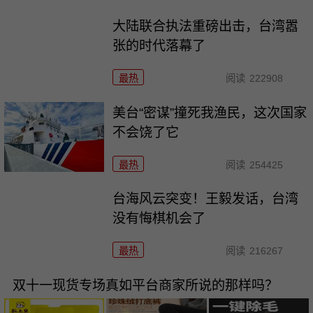
大陆联合执法重磅出击，台湾嚣
张的时代落幕了
最热
阅读
222908
美台“密谋”撞死我渔民，这次国家
不会饶了它
最热
阅读
254425
台海风云突变！王毅发话，台湾
没有悔棋机会了
最热
阅读
216267
双十一现货专场真如平台商家所说的那样吗？