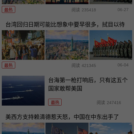
06-27
最热
阅读
235418
台湾回归日期可能比想象中要早很多，拭目以待
06-04
最热
阅读
421345
台海第一枪打响后，只有这五个
国家敢帮美国
最热
阅读
247416
美西方支持赖清德惹天怒，中国在中东出手了