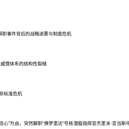
解职事件背后的战略迷雾与制度危机
核威慑体系的结构性裂缝
的非标准危机
去信心”为由，突然解职“佛罗里达”号核潜艇指挥官杰里米·亚当