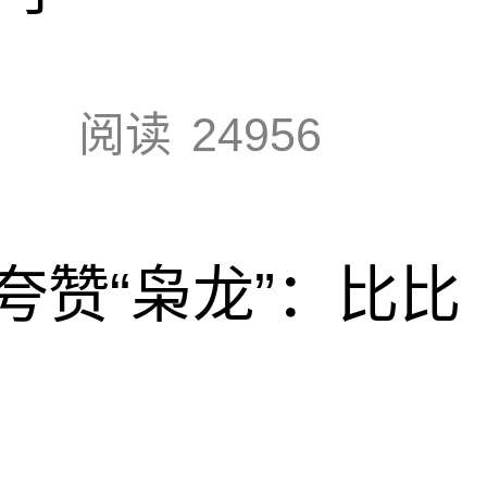
阅读
24956
夸赞“枭龙”：比比