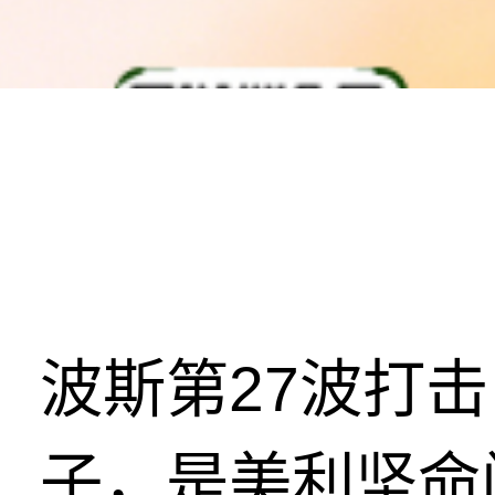
波斯第27波打
子，是美利坚命