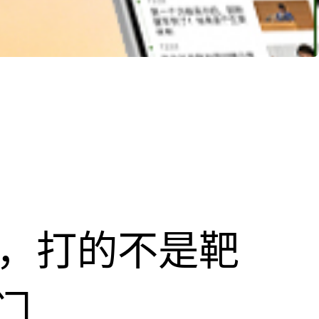
击，打的不是靶
门