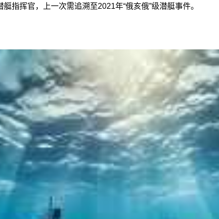
艇指挥官，上一次需追溯至2021年“俄亥俄”级潜艇事件。