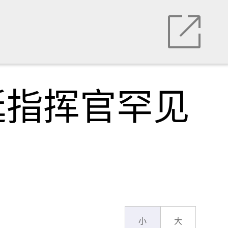
艇指挥官罕见
小
大