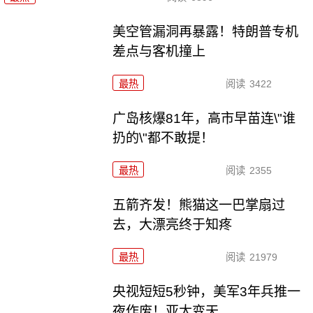
美空管漏洞再暴露！特朗普专机
差点与客机撞上
最热
阅读
3422
广岛核爆81年，高市早苗连\"谁
扔的\"都不敢提！
最热
阅读
2355
五箭齐发！熊猫这一巴掌扇过
去，大漂亮终于知疼
最热
阅读
21979
央视短短5秒钟，美军3年兵推一
夜作废！亚太变天