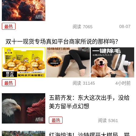
08-07
最热
阅读
7065
双十一现货专场真如平台商家所说的那样吗？
最热
阅读
31145
4小时前
五箭齐发：东大这次出手，没给
美方留半点幻想
最热
阅读
5361
红海惊涛！沙特摆开大棋局，猫