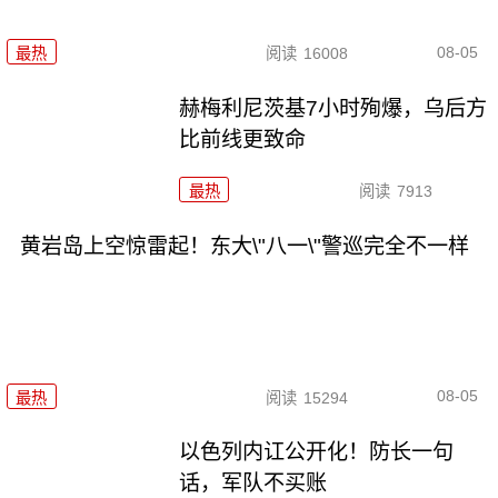
08-05
最热
阅读
16008
赫梅利尼茨基7小时殉爆，乌后方
比前线更致命
最热
阅读
7913
黄岩岛上空惊雷起！东大\"八一\"警巡完全不一样
08-05
最热
阅读
15294
以色列内讧公开化！防长一句
话，军队不买账