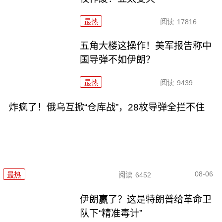
最热
阅读
17816
五角大楼这操作！美军报告称中
国导弹不如伊朗？
最热
阅读
9439
炸疯了！俄乌互掀“仓库战”，28枚导弹全拦不住
08-06
最热
阅读
6452
伊朗赢了？这是特朗普给革命卫
队下“精准毒计”