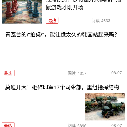
鼠游戏才刚开场
最热
阅读
4633
青瓦台的\"拍桌\"，能让跪太久的韩国站起来吗？
08-07
最热
阅读
4317
莫迪开大！砸碎印军17个司令部，重组指挥结构
08-07
最热
阅读
6896