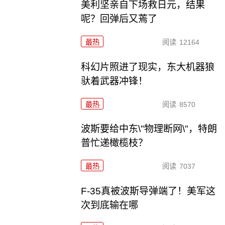
美利坚亲自下场救日元，结果
呢？回弹后又蔫了
最热
阅读
12164
科幻片照进了现实，东大机器狼
驮着武器冲锋！
最热
阅读
8570
波斯要给中东\"物理断网\"，特朗
普忙递橄榄枝？
最热
阅读
7037
F-35真被波斯导弹端了！美军这
次到底输在哪