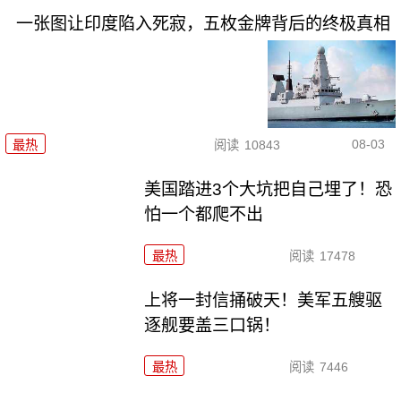
一张图让印度陷入死寂，五枚金牌背后的终极真相
08-03
最热
阅读
10843
美国踏进3个大坑把自己埋了！恐
怕一个都爬不出
最热
阅读
17478
上将一封信捅破天！美军五艘驱
逐舰要盖三口锅！
最热
阅读
7446