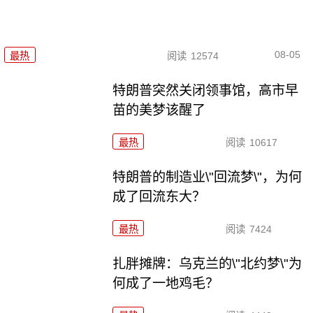
08-05
最热
阅读
12574
特朗普突然关闭领事馆，高市早
苗的美梦该醒了
最热
阅读
10617
特朗普的制造业\"回流梦\"，为何
成了回流东大？
最热
阅读
7424
扎胖摊牌：乌克兰的\"北约梦\"为
何成了一地鸡毛？