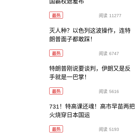
国霸权遮羞布
最热
阅读
11277
灭人种？以色列这波操作，连特
朗普面子都敢踩！
最热
阅读
6747
特朗普刚说要谈判，伊朗又是反
手就是一巴掌！
最热
阅读
5616
731！特高课还魂！高市早苗两把
火烧穿日本国运
最热
阅读
5193