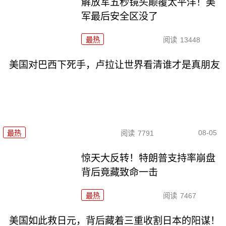
解放军五秒镜头颠覆太平洋！美
军最后安全区没了
最热
阅读
13448
美国对巴西下死手，卢拉让世界看清谁才是真朋友
08-05
最热
阅读
7791
惊天大反转！特朗普支持率崩盘
背后竟藏致命一击
最热
阅读
7467
美国如此救日元，背后藏着三重收割日本的阳谋！