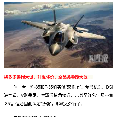
拼多多暑假大促，升温降价，全品类暑期大促 →
乍一看，歼-35和F-35确实像“双胞胎”：菱形机头、DSI
进气道、V形垂尾、主翼后掠角接近……甚至连名字都带着
“35”。但若因此认定“抄袭”，那就太外行了。