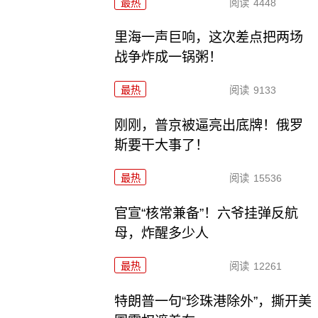
最热
阅读
4448
里海一声巨响，这次差点把两场
战争炸成一锅粥！
最热
阅读
9133
刚刚，普京被逼亮出底牌！俄罗
斯要干大事了！
最热
阅读
15536
官宣“核常兼备”！六爷挂弹反航
母，炸醒多少人
最热
阅读
12261
特朗普一句“珍珠港除外”，撕开美