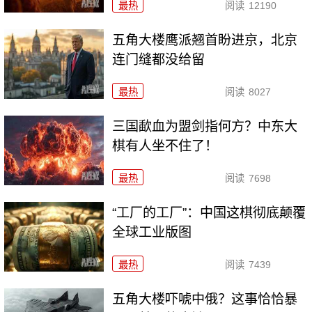
最热
阅读
12190
五角大楼鹰派翘首盼进京，北京
连门缝都没给留
最热
阅读
8027
三国歃血为盟剑指何方？中东大
棋有人坐不住了！
最热
阅读
7698
“工厂的工厂”：中国这棋彻底颠覆
全球工业版图
最热
阅读
7439
五角大楼吓唬中俄？这事恰恰暴