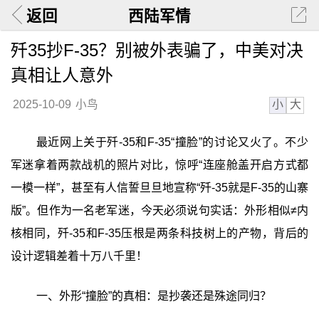
返回
西陆军情
歼35抄F-35？别被外表骗了，中美对决
真相让人意外
小
大
2025-10-09
小鸟
最近网上关于歼-35和F-35“撞脸”的讨论又火了。不少
军迷拿着两款战机的照片对比，惊呼“连座舱盖开启方式都
一模一样”，甚至有人信誓旦旦地宣称“歼-35就是F-35的山寨
版”。但作为一名老军迷，今天必须说句实话：外形相似≠内
核相同，歼-35和F-35压根是两条科技树上的产物，背后的
设计逻辑差着十万八千里！
一、外形“撞脸”的真相：是抄袭还是殊途同归？