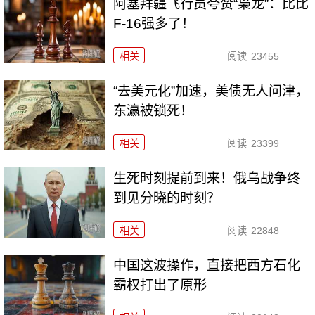
阿塞拜疆飞行员夸赞“枭龙”：比比
F-16强多了！
相关
阅读
23455
“去美元化”加速，美债无人问津，
东瀛被锁死！
相关
阅读
23399
生死时刻提前到来！俄乌战争终
到见分晓的时刻？
相关
阅读
22848
中国这波操作，直接把西方石化
霸权打出了原形