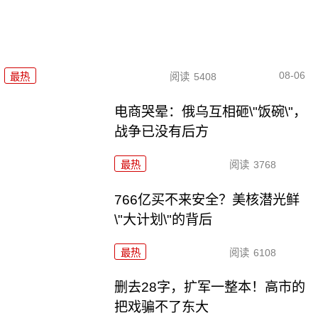
08-06
最热
阅读
5408
电商哭晕：俄乌互相砸\"饭碗\"，
战争已没有后方
最热
阅读
3768
766亿买不来安全？美核潜光鲜
\"大计划\"的背后
最热
阅读
6108
删去28字，扩军一整本！高市的
把戏骗不了东大