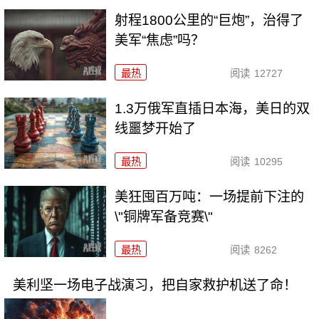
射程1800公里的“巨炮”，治得了
美军“焦虑”吗？
最热
阅读
12727
1.3万俄军直插日本海，美日的双
线噩梦开始了
最热
阅读
10295
美狂囤百万吨：一场提前下注的
\"铜牌军备竞赛\"
最热
阅读
8262
美利坚一场电子战演习，把自家救护机送了命！