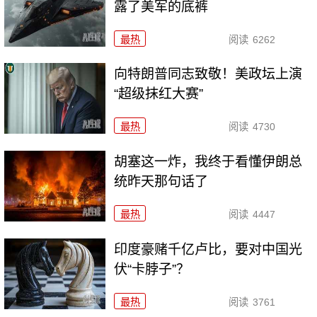
露了美军的底裤
最热
阅读
6262
向特朗普同志致敬！美政坛上演
“超级抹红大赛”
最热
阅读
4730
胡塞这一炸，我终于看懂伊朗总
统昨天那句话了
最热
阅读
4447
印度豪赌千亿卢比，要对中国光
伏“卡脖子”？
最热
阅读
3761