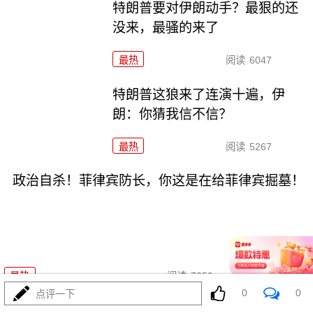
特朗普要对伊朗动手？最狠的还
没来，最骚的来了
最热
阅读
6047
特朗普这狼来了连演十遍，伊
朗：你猜我信不信？
最热
阅读
5267
政治自杀！菲律宾防长，你这是在给菲律宾掘墓！
08-03
最热
阅读
7059
0
0
点评一下
高市早苗又作妖！特高课卷土重来，日本三重困境