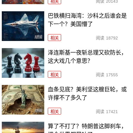
相关
阅读
20143
巴铁横扫海湾：沙科之后谁会是
下一个？美国懵了
相关
阅读
18792
泽连斯基一夜斩总理又砍防长，
这大戏几个意思？
相关
阅读
17555
血条见底？美利坚这艘巨轮，或
许撑不了多久了
相关
阅读
17421
算了不打了？特朗普这脚刹车，