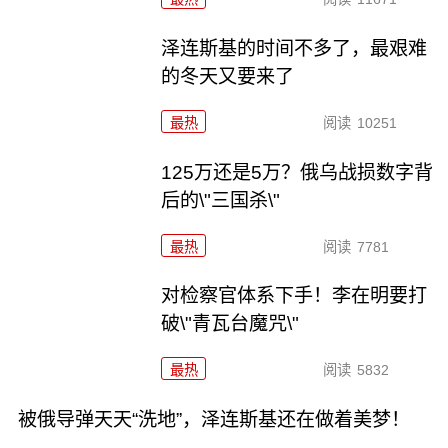
泽连斯基的时间不多了，最艰难
的冬天又要来了
最热
阅读
10251
125万还是5万？俄乌战损数字背
后的\"三国杀\"
最热
阅读
7781
对检察官体系下手！李在明要打
破\"青瓦台魔咒\"
最热
阅读
5832
被俄导弹天天“洗地”，泽连斯基还在做着美梦！