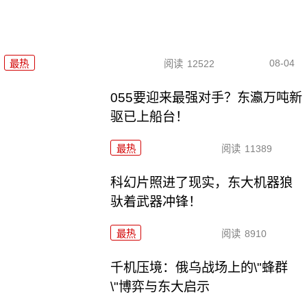
08-04
最热
阅读
12522
055要迎来最强对手？东瀛万吨新
驱已上船台！
最热
阅读
11389
科幻片照进了现实，东大机器狼
驮着武器冲锋！
最热
阅读
8910
千机压境：俄乌战场上的\"蜂群
\"博弈与东大启示