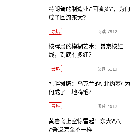
特朗普的制造业\"回流梦\"，为何
成了回流东大？
最热
阅读
7912
核牌局的模糊艺术：普京核红
线，到底有多红？
最热
阅读
5119
扎胖摊牌：乌克兰的\"北约梦\"为
何成了一地鸡毛？
最热
阅读
4912
黄岩岛上空惊雷起！东大\"八一
\"警巡完全不一样