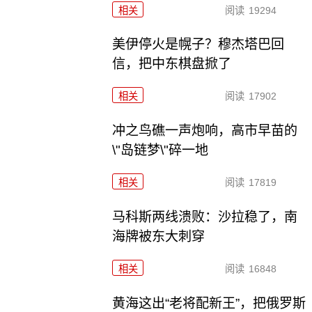
相关
阅读
19294
美伊停火是幌子？穆杰塔巴回
信，把中东棋盘掀了
相关
阅读
17902
冲之鸟礁一声炮响，高市早苗的
\"岛链梦\"碎一地
相关
阅读
17819
马科斯两线溃败：沙拉稳了，南
海牌被东大刺穿
相关
阅读
16848
黄海这出“老将配新王”，把俄罗斯