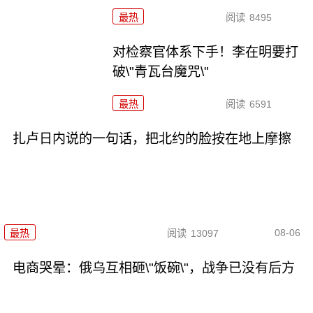
最热
阅读
8495
对检察官体系下手！李在明要打
破\"青瓦台魔咒\"
最热
阅读
6591
扎卢日内说的一句话，把北约的脸按在地上摩擦
08-06
最热
阅读
13097
电商哭晕：俄乌互相砸\"饭碗\"，战争已没有后方