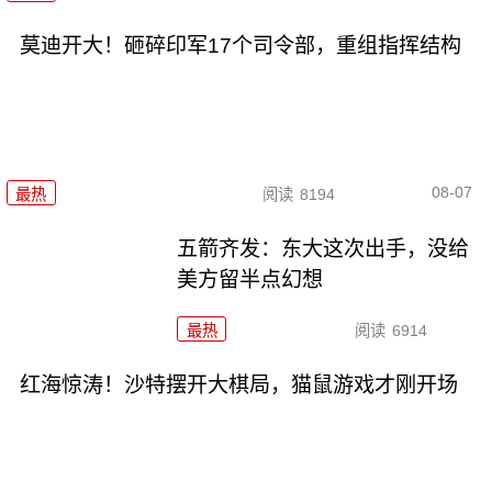
莫迪开大！砸碎印军17个司令部，重组指挥结构
08-07
最热
阅读
8194
五箭齐发：东大这次出手，没给
美方留半点幻想
最热
阅读
6914
红海惊涛！沙特摆开大棋局，猫鼠游戏才刚开场