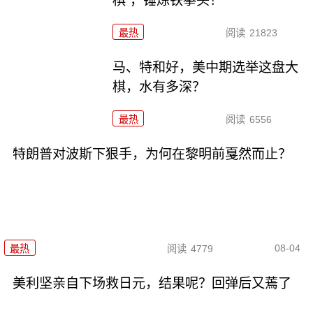
棋”，锤炼铁拳头！
最热
阅读
21823
马、特和好，美中期选举这盘大
棋，水有多深？
最热
阅读
6556
特朗普对波斯下狠手，为何在黎明前戛然而止？
08-04
最热
阅读
4779
美利坚亲自下场救日元，结果呢？回弹后又蔫了