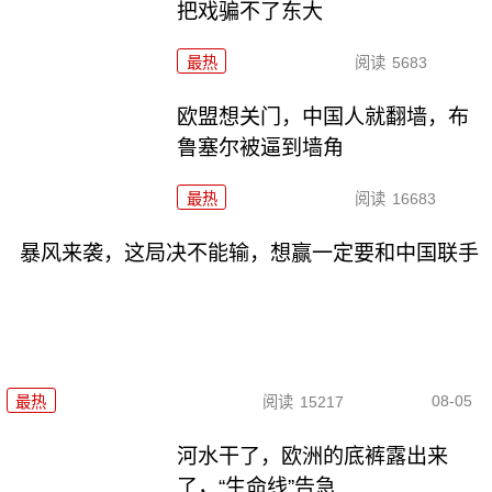
把戏骗不了东大
最热
阅读
5683
欧盟想关门，中国人就翻墙，布
鲁塞尔被逼到墙角
最热
阅读
16683
暴风来袭，这局决不能输，想赢一定要和中国联手
08-05
最热
阅读
15217
河水干了，欧洲的底裤露出来
了，“生命线”告急