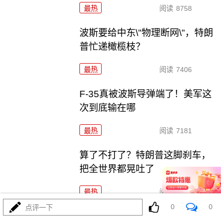
最热
阅读
8758
波斯要给中东\"物理断网\"，特朗
普忙递橄榄枝？
最热
阅读
7406
F-35真被波斯导弹端了！美军这
次到底输在哪
最热
阅读
7181
算了不打了？特朗普这脚刹车，
把全世界都晃吐了
最热
阅读
16070
0
0
点评一下
一张图让印度陷入死寂，五枚金