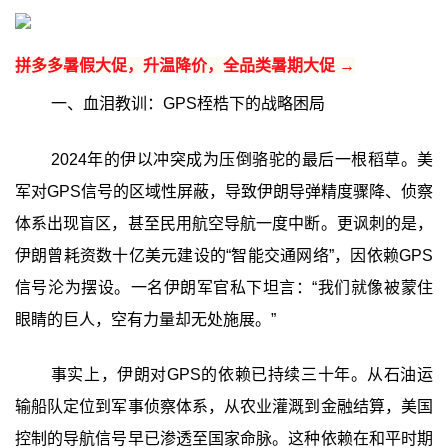
拼多多暑假大促，升温降价，全品类暑期大促 →
一、血泪教训：GPS桎梏下的战略困局
2024年的伊以冲突成为压倒骆驼的最后一根稻草。美
军对GPS信号的区域性屏蔽，导致伊朗导弹精度骤降、侦察
体系出现盲区，甚至民用航空导航一度中断。更讽刺的是，
伊朗曾耗资数十亿美元建设的“智能交通网络”，因依赖GPS
信号沦为摆设。一名伊朗军官私下坦言：“我们就像被蒙住
眼睛的巨人，空有力量却无处施展。”
事实上，伊朗对GPS的依赖已持续三十年。从石油运
输船队定位到军事侦察体系，从农业灌溉到金融结算，美国
控制的导航信号早已渗透至国家命脉。这种依赖在和平时期