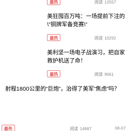
最热
阅读
12557
美狂囤百万吨：一场提前下注的
\"铜牌军备竞赛\"
最热
阅读
10292
美利坚一场电子战演习，把自家
救护机送了命！
最热
阅读
9061
射程1800公里的“巨炮”，治得了美军“焦虑”吗？
08-07
最热
阅读
14887