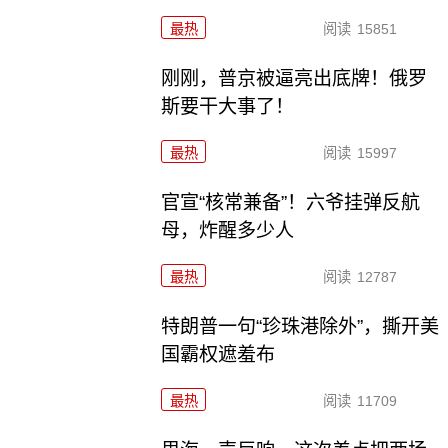
最热
阅读
15851
刚刚，普京被逼亮出底牌！俄罗
斯要干大事了！
最热
阅读
15997
官宣“核常兼备”！六爷挂弹反航
母，炸醒多少人
最热
阅读
12787
特朗普一句“珍珠港除外”，撕开美
国霸权遮羞布
最热
阅读
11709