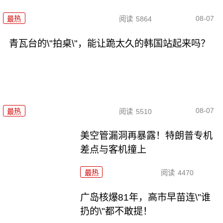
08-07
最热
阅读
5864
青瓦台的\"拍桌\"，能让跪太久的韩国站起来吗？
08-07
最热
阅读
5510
美空管漏洞再暴露！特朗普专机
差点与客机撞上
最热
阅读
4470
广岛核爆81年，高市早苗连\"谁
扔的\"都不敢提！