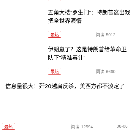
五角大楼“罗生门”：特朗普这出戏
把全世界演懵
最热
阅读
5012
伊朗赢了？这是特朗普给革命卫
队下“精准毒计”
最热
阅读
6660
信息量很大！歼20越肩反杀，美西方都不淡定了
08-06
最热
阅读
12594