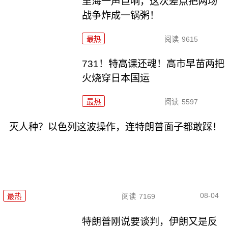
里海一声巨响，这次差点把两场
战争炸成一锅粥！
最热
阅读
9615
731！特高课还魂！高市早苗两把
火烧穿日本国运
最热
阅读
5597
灭人种？以色列这波操作，连特朗普面子都敢踩！
08-04
最热
阅读
7169
特朗普刚说要谈判，伊朗又是反