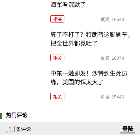
海军看沉默了
相关
阅读
16540
算了不打了？特朗普这脚刹车，
把全世界都晃吐了
相关
阅读
16070
中东一触即发！沙特到生死边
缘，美国的饵太大了
相关
阅读
15446
热门评论
登陆
0
条评论