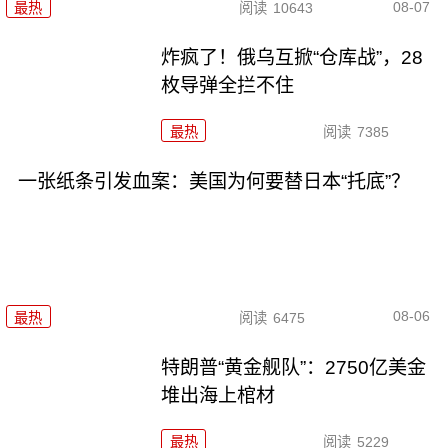
08-07
最热
阅读
10643
炸疯了！俄乌互掀“仓库战”，28
枚导弹全拦不住
最热
阅读
7385
一张纸条引发血案：美国为何要替日本“托底”？
08-06
最热
阅读
6475
特朗普“黄金舰队”：2750亿美金
堆出海上棺材
最热
阅读
5229