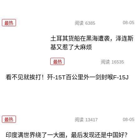
08-05
最热
阅读
6385
土耳其货船在黑海遭袭，泽连斯
基又惹了大麻烦
最热
阅读
16535
看不见就挨打！歼-15T百公里外一剑封喉F-15J
08-05
最热
阅读
13417
印度满世界绕了一大圈，最后发现还是中国好？