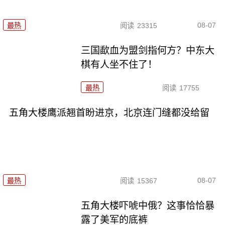
08-07
最热
阅读
23315
三国歃血为盟剑指何方？中东大
棋有人坐不住了！
最热
阅读
17755
五角大楼鹰派翘首盼进京，北京连门缝都没给留
08-07
最热
阅读
15367
五角大楼吓唬中俄？这事恰恰暴
露了美军的底裤