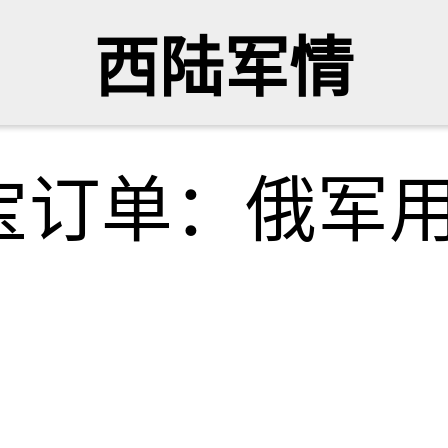
西陆军情
宝订单：俄军