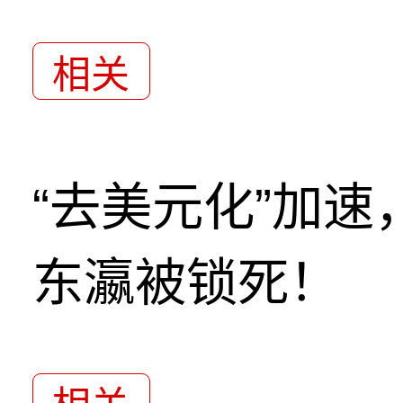
相关
“去美元化”加
东瀛被锁死！