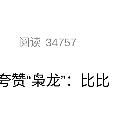
阅读
34757
夸赞“枭龙”：比比