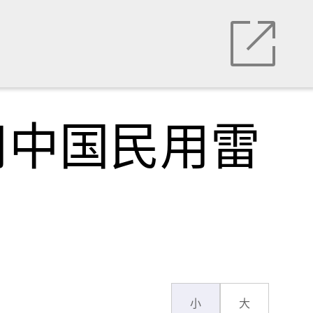
用中国民用雷
小
大