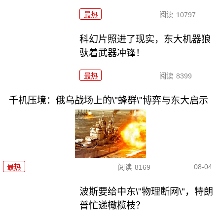
最热
阅读
10797
科幻片照进了现实，东大机器狼
驮着武器冲锋！
最热
阅读
8399
千机压境：俄乌战场上的\"蜂群\"博弈与东大启示
08-04
最热
阅读
8169
波斯要给中东\"物理断网\"，特朗
普忙递橄榄枝？