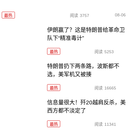
08-06
最热
阅读
3757
伊朗赢了？这是特朗普给革命卫
队下“精准毒计”
最热
阅读
5253
特朗普扔下两条路，波斯都不
选，美军机又被揍
最热
阅读
16665
信息量很大！歼20越肩反杀，美
西方都不淡定了
最热
阅读
11341