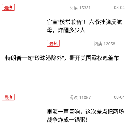
08-04
最热
阅读
15331
官宣“核常兼备”！六爷挂弹反航
母，炸醒多少人
最热
阅读
12058
特朗普一句“珍珠港除外”，撕开美国霸权遮羞布
08-04
最热
阅读
11057
里海一声巨响，这次差点把两场
战争炸成一锅粥！