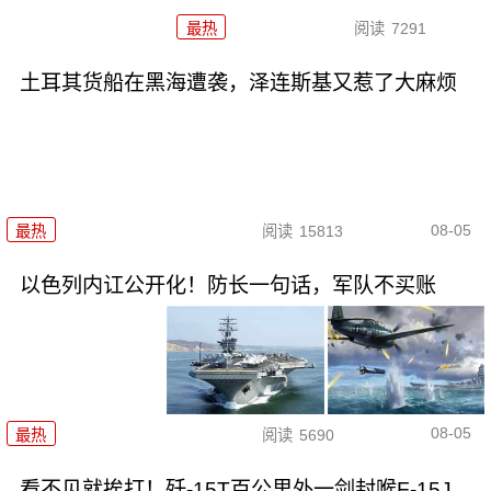
最热
阅读
7291
土耳其货船在黑海遭袭，泽连斯基又惹了大麻烦
08-05
最热
阅读
15813
以色列内讧公开化！防长一句话，军队不买账
08-05
最热
阅读
5690
看不见就挨打！歼-15T百公里外一剑封喉F-15J