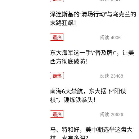
泽连斯基的“清场行动”与乌克兰的
末路狂飙！
最热
阅读
4006
东大海军这一手\"普及牌\"，让美
西方彻底破防！
最热
阅读
23468
南海6天禁航，东大摆下“阳谋
棋”，锤炼铁拳头！
最热
阅读
20626
马、特和好，美中期选举这盘大
棋，水有多深？