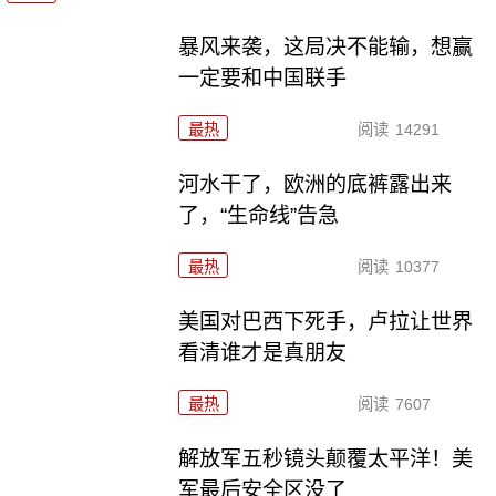
暴风来袭，这局决不能输，想赢
一定要和中国联手
最热
阅读
14291
河水干了，欧洲的底裤露出来
了，“生命线”告急
最热
阅读
10377
美国对巴西下死手，卢拉让世界
看清谁才是真朋友
最热
阅读
7607
解放军五秒镜头颠覆太平洋！美
军最后安全区没了