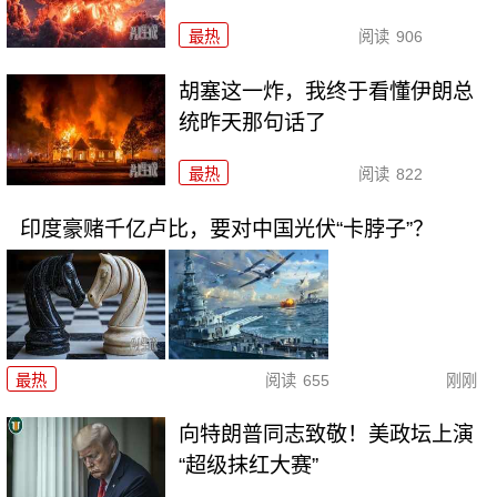
最热
阅读
906
胡塞这一炸，我终于看懂伊朗总
统昨天那句话了
最热
阅读
822
印度豪赌千亿卢比，要对中国光伏“卡脖子”？
最热
阅读
655
刚刚
向特朗普同志致敬！美政坛上演
“超级抹红大赛”