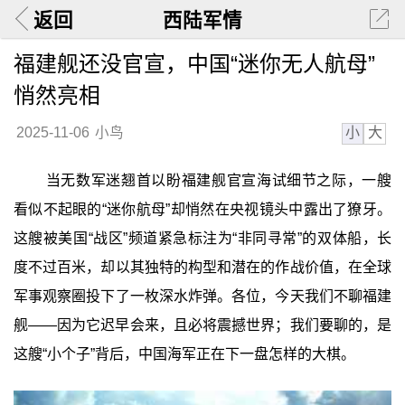
返回
西陆军情
福建舰还没官宣，中国“迷你无人航母”
悄然亮相
小
大
2025-11-06
小鸟
当无数军迷翘首以盼福建舰官宣海试细节之际，一艘
看似不起眼的“迷你航母”却悄然在央视镜头中露出了獠牙。
这艘被美国“战区”频道紧急标注为“非同寻常”的双体船，长
度不过百米，却以其独特的构型和潜在的作战价值，在全球
军事观察圈投下了一枚深水炸弹。各位，今天我们不聊福建
舰——因为它迟早会来，且必将震撼世界；我们要聊的，是
这艘“小个子”背后，中国海军正在下一盘怎样的大棋。