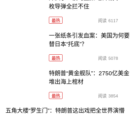
枚导弹全拦不住
最热
阅读
6117
一张纸条引发血案：美国为何要
替日本“托底”？
最热
阅读
5078
特朗普“黄金舰队”：2750亿美金
堆出海上棺材
最热
阅读
3854
五角大楼“罗生门”：特朗普这出戏把全世界演懵