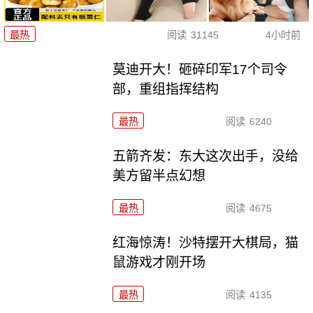
最热
阅读
31145
4小时前
莫迪开大！砸碎印军17个司令
部，重组指挥结构
最热
阅读
6240
五箭齐发：东大这次出手，没给
美方留半点幻想
最热
阅读
4675
红海惊涛！沙特摆开大棋局，猫
鼠游戏才刚开场
最热
阅读
4135