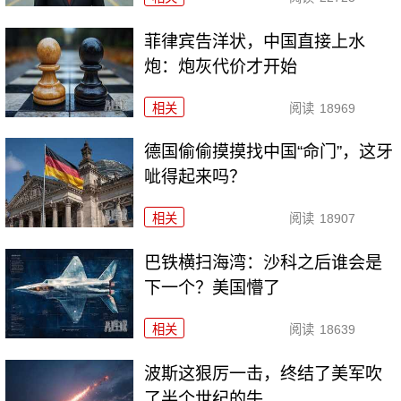
菲律宾告洋状，中国直接上水
炮：炮灰代价才开始
相关
阅读
18969
德国偷偷摸摸找中国“命门”，这牙
呲得起来吗？
相关
阅读
18907
巴铁横扫海湾：沙科之后谁会是
下一个？美国懵了
相关
阅读
18639
波斯这狠厉一击，终结了美军吹
了半个世纪的牛