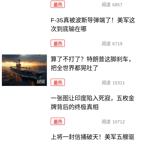
最热
阅读
6857
F-35真被波斯导弹端了！美军这
次到底输在哪
最热
阅读
6719
算了不打了？特朗普这脚刹车，
把全世界都晃吐了
最热
阅读
15311
一张图让印度陷入死寂，五枚金
牌背后的终极真相
最热
阅读
10712
上将一封信捅破天！美军五艘驱