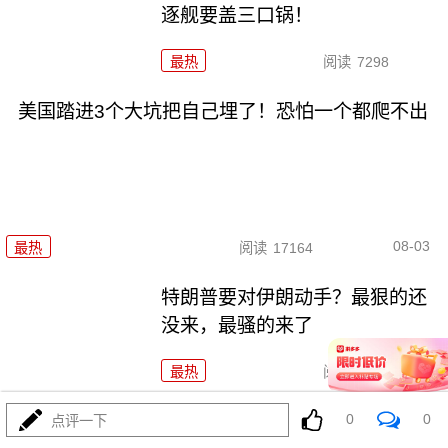
逐舰要盖三口锅！
最热
阅读
7298
美国踏进3个大坑把自己埋了！恐怕一个都爬不出
08-03
最热
阅读
17164
特朗普要对伊朗动手？最狠的还
没来，最骚的来了
最热
阅读
5894
政治自杀！菲律宾防长，你这是
0
0
点评一下