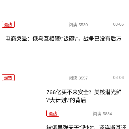
08-06
最热
阅读
5530
电商哭晕：俄乌互相砸\"饭碗\"，战争已没有后方
08-06
最热
阅读
3557
766亿买不来安全？美核潜光鲜
\"大计划\"的背后
最热
阅读
5884
被俄导弹天天“洗地”，泽连斯基还