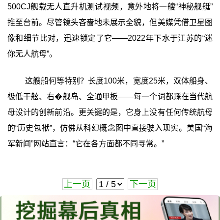
500CJ舰载无人直升机测试视频，意外地将一艘“神秘舰艇”
推至台前。尽管镜头吝啬地未展示全貌，但美媒凭借卫星图
像和细节比对，迅速锁定了它——2022年下水于江苏的“迷
你无人航母”。
这艘船何等特别？长度100米，宽度25米，双体船身、
极低干舷、右�舰岛、全通甲板——每一个词都踩在当代航
母设计的创新前沿。更关键的是，它身上没有任何传统航母
的“历史包袱”，仿佛从科幻概念图中直接驶入现实。美国“海
军新闻”网站直言：“它在各方面都不同寻常。”
上一页
下一页