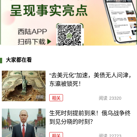
大家都在看
“去美元化”加速，美债无人问津，
东瀛被锁死！
相关
阅读
23320
生死时刻提前到来！俄乌战争终
到见分晓的时刻？
相关
阅读
22723