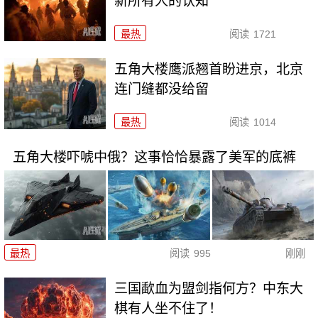
新所有人的认知
最热
阅读
1721
五角大楼鹰派翘首盼进京，北京
连门缝都没给留
最热
阅读
1014
五角大楼吓唬中俄？这事恰恰暴露了美军的底裤
最热
阅读
995
刚刚
三国歃血为盟剑指何方？中东大
棋有人坐不住了！