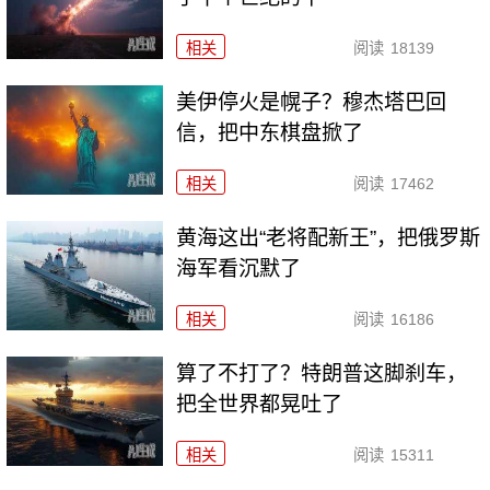
相关
阅读
18139
美伊停火是幌子？穆杰塔巴回
信，把中东棋盘掀了
相关
阅读
17462
黄海这出“老将配新王”，把俄罗斯
海军看沉默了
相关
阅读
16186
算了不打了？特朗普这脚刹车，
把全世界都晃吐了
相关
阅读
15311