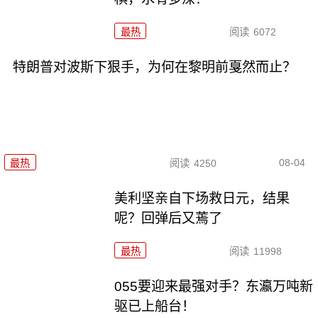
最热
阅读
6072
特朗普对波斯下狠手，为何在黎明前戛然而止？
08-04
最热
阅读
4250
美利坚亲自下场救日元，结果
呢？回弹后又蔫了
最热
阅读
11998
055要迎来最强对手？东瀛万吨新
驱已上船台！