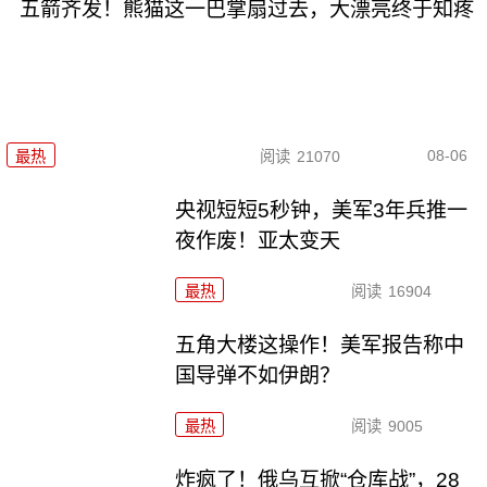
五箭齐发！熊猫这一巴掌扇过去，大漂亮终于知疼
08-06
最热
阅读
21070
央视短短5秒钟，美军3年兵推一
夜作废！亚太变天
最热
阅读
16904
五角大楼这操作！美军报告称中
国导弹不如伊朗？
最热
阅读
9005
炸疯了！俄乌互掀“仓库战”，28