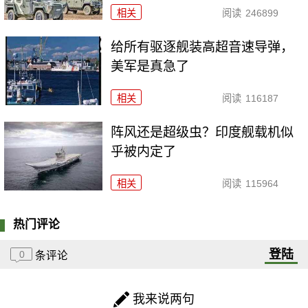
相关
阅读
246899
给所有驱逐舰装高超音速导弹，
美军是真急了
相关
阅读
116187
阵风还是超级虫？印度舰载机似
乎被内定了
相关
阅读
115964
热门评论
登陆
0
条评论
我来说两句