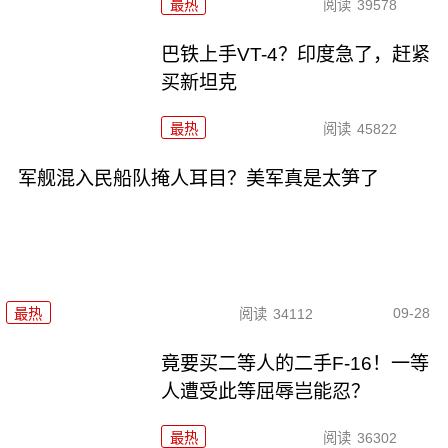
最热
阅读
39578
巴铁上手VT-4？印度急了，赶紧
买新坦克
最热
阅读
45822
军舰混入民船队掩人耳目？美军真是太笋了
09-28
最热
阅读
34112
竟要买二等人的二手F-16！一等
人遭受此等屈辱岂能忍？
最热
阅读
36302