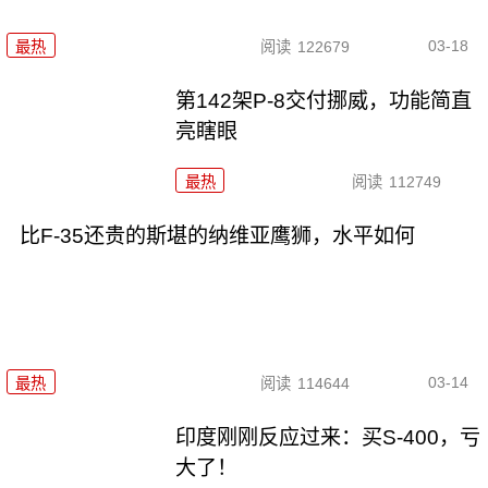
03-18
最热
阅读
122679
第142架P-8交付挪威，功能简直
亮瞎眼
最热
阅读
112749
比F-35还贵的斯堪的纳维亚鹰狮，水平如何
03-14
最热
阅读
114644
印度刚刚反应过来：买S-400，亏
大了！