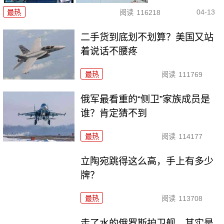
04-13
最热
阅读
116218
二手货到底划不划算？美国又站
着说话不腰疼
最热
阅读
111769
俄军最看重的“侧卫”家族成员是
谁？肯定猜不到
最热
阅读
114177
立陶宛跳得这么高，手上有多少
牌？
最热
阅读
113708
走了水的俄罗斯护卫舰，其实是