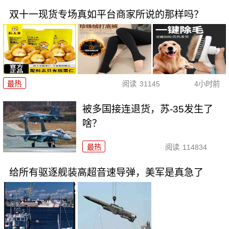
双十一现货专场真如平台商家所说的那样吗？
最热
阅读
31145
4小时前
被多国接连退货，苏-35发生了
啥？
最热
阅读
114834
给所有驱逐舰装高超音速导弹，美军是真急了