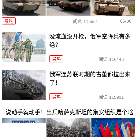
05-06
最热
阅读
115551
没流血没开枪，俄军空降兵有多
绝？
最热
阅读
116445
俄军连苏联时期的古董都拉出来
了！
最热
阅读
115911
说动手就动手！出兵哈萨克斯坦的集安组织是个啥