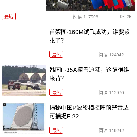
04-25
最热
阅读
117508
首架图-160M试飞成功，谁要紧
张了？
最热
阅读
124042
韩国F-35A撞鸟迫降，这锅得谁
来背？
最热
阅读
112970
揭秘中国P波段相控阵预警雷达
可捕捉F-22
最热
阅读
119242