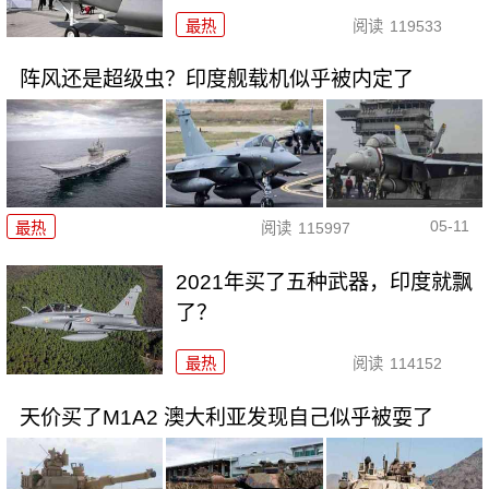
最热
阅读
119533
阵风还是超级虫？印度舰载机似乎被内定了
05-11
最热
阅读
115997
2021年买了五种武器，印度就飘
了？
最热
阅读
114152
天价买了M1A2 澳大利亚发现自己似乎被耍了