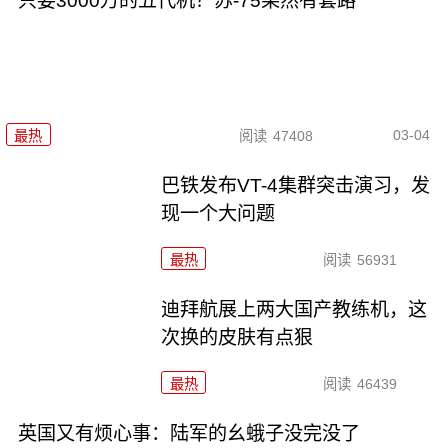
只要3000万的五代机？苏-75果然有套路
03-04
最热
阅读
47408
巴铁发布VT-4集群突击演习，发
现一个大问题
最热
阅读
56931
迪拜航展上两大国产教练机，这
次换的皮肤有点狠
最热
阅读
46439
英国又有烦心事：陆军的幺蛾子没完没了