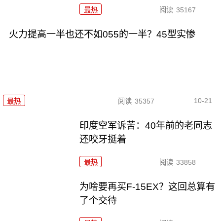
最热
阅读
35167
火力提高一半也还不如055的一半？45型实惨
10-21
最热
阅读
35357
印度空军诉苦：40年前的老同志
还咬牙挺着
最热
阅读
33858
为啥要再买F-15EX？这回总算有
了个交待