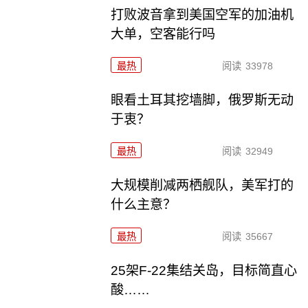
打败波音拿到美国空军的加油机
大单，空客能行吗
最热
阅读
33978
眼看土耳其挖墙脚，俄罗斯无动
于衷？
最热
阅读
32949
大规模削减两栖舰队，美军打的
什么主意？
最热
阅读
35667
25架F-22集结关岛，目标简直心
酸……