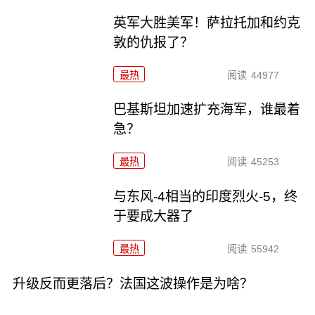
英军大胜美军！萨拉托加和约克
敦的仇报了？
最热
阅读
44977
巴基斯坦加速扩充海军，谁最着
急？
最热
阅读
45253
与东风-4相当的印度烈火-5，终
于要成大器了
最热
阅读
55942
升级反而更落后？法国这波操作是为啥？