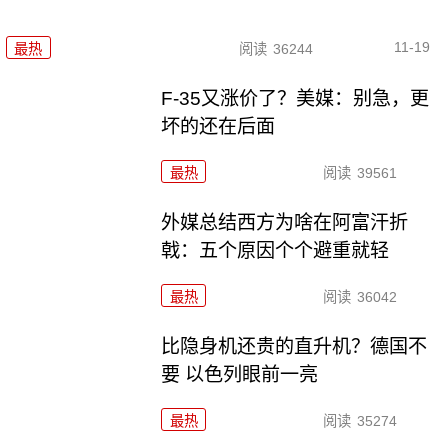
11-19
最热
阅读
36244
F-35又涨价了？美媒：别急，更
坏的还在后面
最热
阅读
39561
外媒总结西方为啥在阿富汗折
戟：五个原因个个避重就轻
最热
阅读
36042
比隐身机还贵的直升机？德国不
要 以色列眼前一亮
最热
阅读
35274