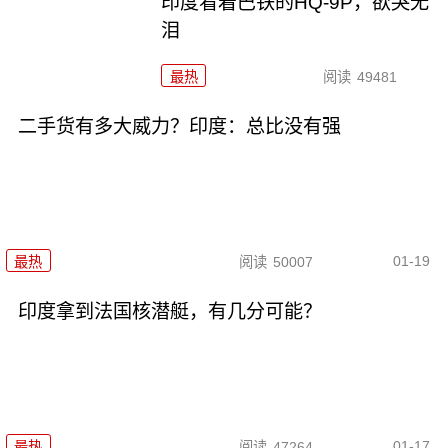
印度看着巴铁的HQ-9P，欲哭无
泪
最热
阅读
49481
二手货有多大威力？印度：总比没有强
01-19
最热
阅读
50007
印度拿到法国核潜艇，有几分可能？
01-17
最热
阅读
47264