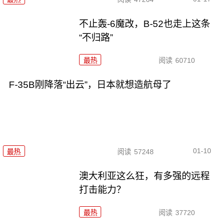
不止轰-6魔改，B-52也走上这条
“不归路”
最热
阅读
60710
F-35B刚降落“出云”，日本就想造航母了
01-10
最热
阅读
57248
澳大利亚这么狂，有多强的远程
打击能力？
最热
阅读
37720