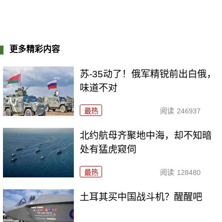
更多精彩内容
苏-35动了！俄军精锐前出白俄，
味道不对
最热
阅读
246937
北约航母齐聚地中海，却不知暗
处有猛虎窥伺
最热
阅读
128480
土耳其买中国战斗机？醒醒吧