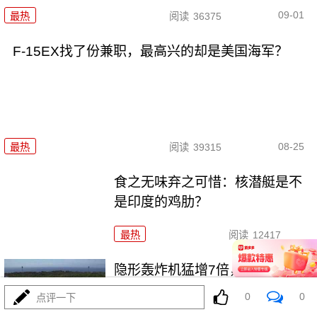
09-01
最热
阅读
36375
F-15EX找了份兼职，最高兴的却是美国海军？
08-25
最热
阅读
39315
食之无味弃之可惜：核潜艇是不
是印度的鸡肋？
最热
阅读
12417
隐形轰炸机猛增7倍，要乐疯了
0
0
点评一下