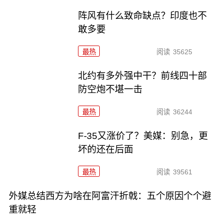
阵风有什么致命缺点？印度也不
敢多要
最热
阅读
35625
北约有多外强中干？前线四十部
防空炮不堪一击
最热
阅读
36244
F-35又涨价了？美媒：别急，更
坏的还在后面
最热
阅读
39561
外媒总结西方为啥在阿富汗折戟：五个原因个个避
重就轻