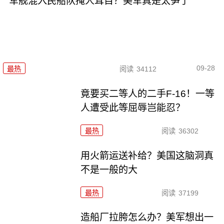
军舰混入民船队掩人耳目？美军真是太笋了
09-28
最热
阅读
34112
竟要买二等人的二手F-16！一等
人遭受此等屈辱岂能忍？
最热
阅读
36302
用火箭运送补给？美国这脑洞真
不是一般的大
最热
阅读
37199
造船厂拉胯怎么办？美军想出一