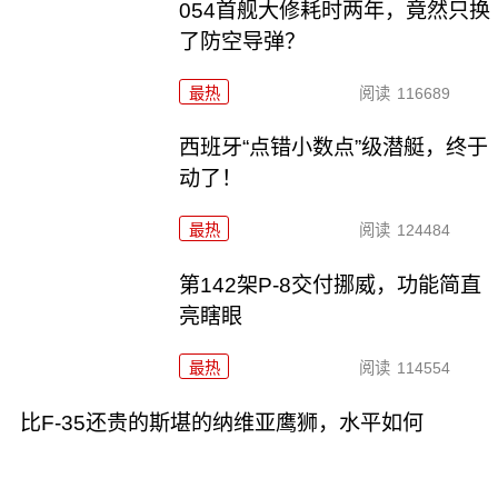
054首舰大修耗时两年，竟然只换
了防空导弹？
最热
阅读
116689
西班牙“点错小数点”级潜艇，终于
动了！
最热
阅读
124484
第142架P-8交付挪威，功能简直
亮瞎眼
最热
阅读
114554
比F-35还贵的斯堪的纳维亚鹰狮，水平如何