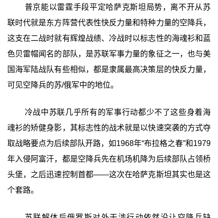
普京能以雷霆手段平定哈萨克斯坦局势，离不开从苏
联时代就是东方阵营代表性快反力量和特种力量的空降兵，
这支在二战时就有辉煌战绩、冷战时以标志性的海魂衫和蓝
色贝雷帽闻名的部队，是苏联军事力量的象征之一，也与美
国海军陆战队有些相似，都是隶属最高决策层的快反力量，
可见空降兵的苏/俄军中的地位。
冷战中苏联几乎所有的军事行动都少不了这些身着海
魂衫的矫健身影，其标志性的战术就是以快速突袭的方式夺
取战略要点为后续部队开路，如1968年“布拉格之春”和1979
年入侵阿富汗，都是空降兵先在机场机降为后续部队占领桥
头堡，之后迅速控制首都——这次在哈萨克斯坦其实也是这
个套路。
苏联解体后俄罗斯对外干涉行动依然没让空降兵缺