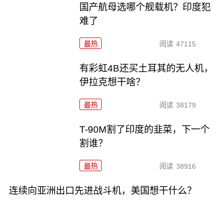
国产航母选哪个舰载机？印度犯
难了
最热
阅读
47115
有彩虹4B还买土耳其的无人机，
伊拉克想干啥？
最热
阅读
38179
T-90M割了印度的韭菜，下一个
割谁？
最热
阅读
38916
连续向亚洲出口先进战斗机，美国想干什么？