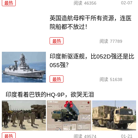
02-07
最热
阅读
46356
英国造航母榨干所有资源，连医
院船都不放过！
最热
阅读
77789
印度新驱逐舰，比052D强还是比
055强？
最热
阅读
51638
印度看着巴铁的HQ-9P，欲哭无泪
01-21
最热
阅读
49574