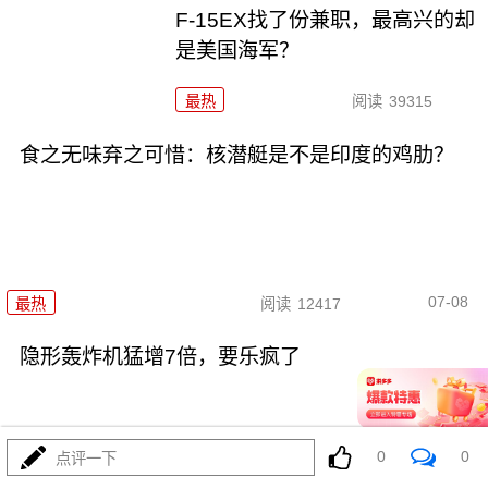
F-15EX找了份兼职，最高兴的却
是美国海军？
最热
阅读
39315
食之无味弃之可惜：核潜艇是不是印度的鸡肋？
07-08
最热
阅读
12417
隐形轰炸机猛增7倍，要乐疯了
0
0
点评一下