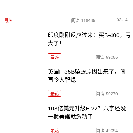
03-14
最热
阅读
116435
印度刚刚反应过来：买S-400，亏
大了！
最热
阅读
59055
英国F-35B坠毁原因出来了，简
直令人智熄
最热
阅读
50270
108亿美元升级F-22？八字还没
一撇美媒就激动了
最热
阅读
49094