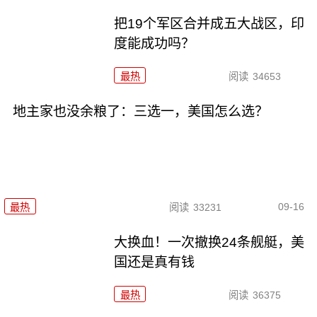
把19个军区合并成五大战区，印
度能成功吗？
最热
阅读
34653
地主家也没余粮了：三选一，美国怎么选？
09-16
最热
阅读
33231
大换血！一次撤换24条舰艇，美
国还是真有钱
最热
阅读
36375