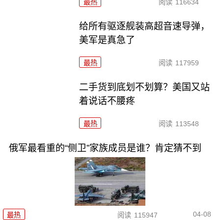
最热
阅读
116634
给所有驱逐舰装高超音速导弹，
美军是真急了
最热
阅读
117959
二手货到底划不划算？美国又站
着说话不腰疼
最热
阅读
113548
俄军最看重的“侧卫”家族成员是谁？肯定猜不到
04-08
最热
阅读
115947