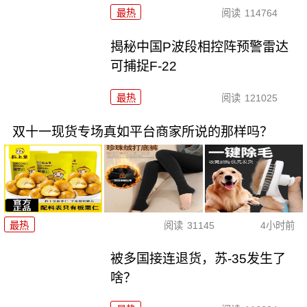
最热
阅读
114764
揭秘中国P波段相控阵预警雷达
可捕捉F-22
最热
阅读
121025
双十一现货专场真如平台商家所说的那样吗？
最热
阅读
31145
4小时前
被多国接连退货，苏-35发生了
啥？