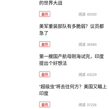
的世界大战
最热
阅读
40330
美军重装部队有多脆弱？议员都
急了
最热
阅读
36580
第一艘国产航母刚海试完，印度
提出个好想法
最热
阅读
43229
“超级虫”将去往何方？美国又瞄上
印度
最热
阅读
37226