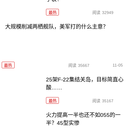
最热
阅读
32949
大规模削减两栖舰队，美军打的什么主意？
11-05
最热
阅读
35667
25架F-22集结关岛，目标简直心
酸……
最热
阅读
35167
火力提高一半也还不如055的一
半？45型实惨