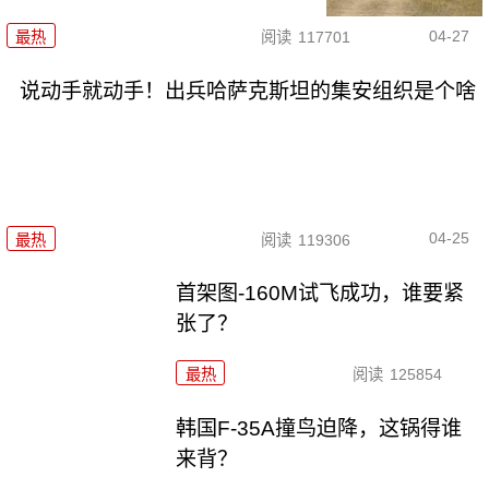
04-27
最热
阅读
117701
说动手就动手！出兵哈萨克斯坦的集安组织是个啥
04-25
最热
阅读
119306
首架图-160M试飞成功，谁要紧
张了？
最热
阅读
125854
韩国F-35A撞鸟迫降，这锅得谁
来背？