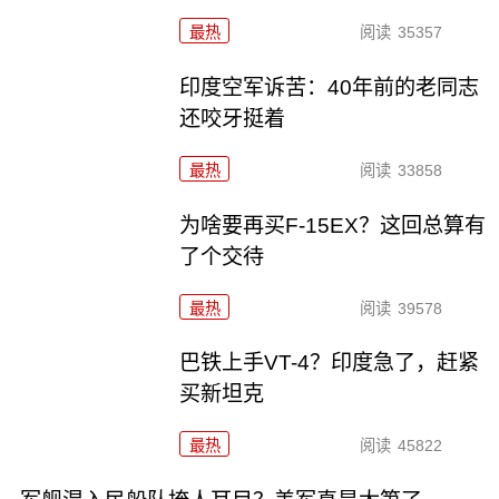
最热
阅读
35357
印度空军诉苦：40年前的老同志
还咬牙挺着
最热
阅读
33858
为啥要再买F-15EX？这回总算有
了个交待
最热
阅读
39578
巴铁上手VT-4？印度急了，赶紧
买新坦克
最热
阅读
45822