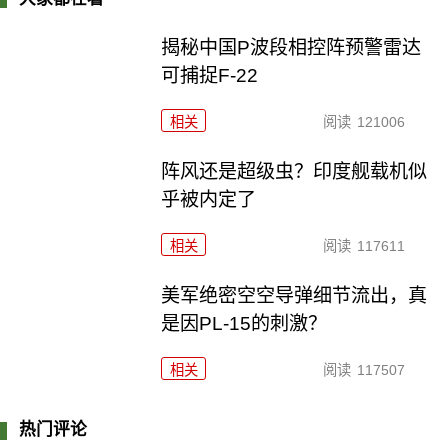
揭秘中国P波段相控阵预警雷达
可捕捉F-22
相关
阅读
121006
阵风还是超级虫？印度舰载机似
乎被内定了
相关
阅读
117611
美军绝密空空导弹细节流出，真
是因PL-15的刺激？
相关
阅读
117507
热门评论