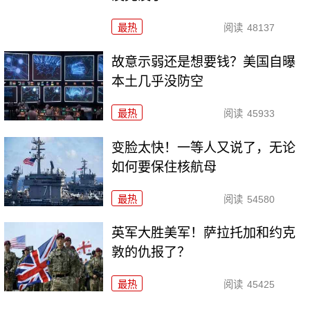
最热
阅读
48137
故意示弱还是想要钱？美国自曝
本土几乎没防空
最热
阅读
45933
变脸太快！一等人又说了，无论
如何要保住核航母
最热
阅读
54580
英军大胜美军！萨拉托加和约克
敦的仇报了？
最热
阅读
45425