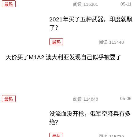
05-11
最热
阅读
115301
2021年买了五种武器，印度就飘
了？
最热
阅读
113448
天价买了M1A2 澳大利亚发现自己似乎被耍了
05-06
最热
阅读
114848
没流血没开枪，俄军空降兵有多
绝？
最热
阅读
115739