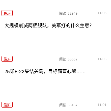
11-08
最热
阅读
32949
大规模削减两栖舰队，美军打的什么主意？
11-05
最热
阅读
35667
25架F-22集结关岛，目标简直心酸……
11-01
最热
阅读
35167