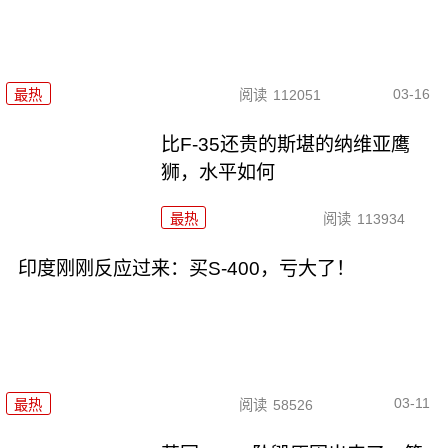
03-16
最热
阅读
112051
比F-35还贵的斯堪的纳维亚鹰
狮，水平如何
最热
阅读
113934
印度刚刚反应过来：买S-400，亏大了！
03-11
最热
阅读
58526