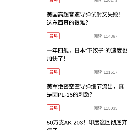
最热
阅读
120279
美国高超音速导弹试射又失败！
这东西真的很难？
最热
阅读
114367
一年四舰，日本“下饺子”的速度也
加快了！
最热
阅读
121517
美军绝密空空导弹细节流出，真
是因PL-15的刺激？
最热
阅读
115033
50万支AK-203！印度这回彻底弃