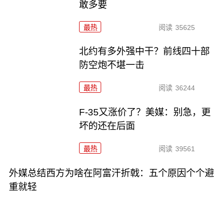
敢多要
最热
阅读
35625
北约有多外强中干？前线四十部
防空炮不堪一击
最热
阅读
36244
F-35又涨价了？美媒：别急，更
坏的还在后面
最热
阅读
39561
外媒总结西方为啥在阿富汗折戟：五个原因个个避
重就轻