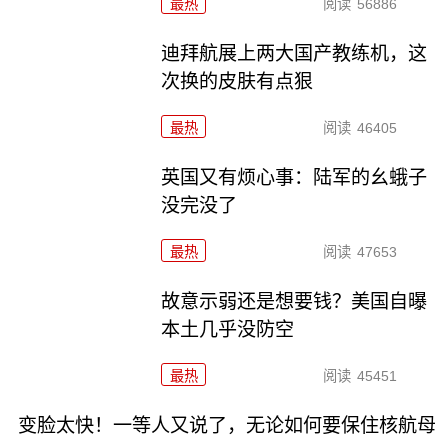
最热
阅读
56886
迪拜航展上两大国产教练机，这
次换的皮肤有点狠
最热
阅读
46405
英国又有烦心事：陆军的幺蛾子
没完没了
最热
阅读
47653
故意示弱还是想要钱？美国自曝
本土几乎没防空
最热
阅读
45451
变脸太快！一等人又说了，无论如何要保住核航母