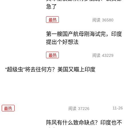
急了
最热
阅读
36580
第一艘国产航母刚海试完，印度
提出个好想法
最热
阅读
43229
“超级虫”将去往何方？美国又瞄上印度
11-26
最热
阅读
37226
阵风有什么致命缺点？印度也不