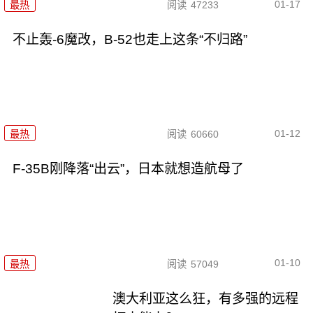
01-17
最热
阅读
47233
不止轰-6魔改，B-52也走上这条“不归路”
01-12
最热
阅读
60660
F-35B刚降落“出云”，日本就想造航母了
01-10
最热
阅读
57049
澳大利亚这么狂，有多强的远程