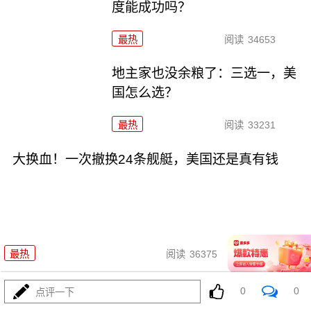
度能成功吗？
最热
阅读
34653
地主家也没余粮了：三选一，美
国怎么选？
最热
阅读
33231
大换血！一次撤换24条舰艇，美国还是真有钱
09-01
最热
阅读
36375
F-15EX找了份兼职，最高兴的却是美国海军？
0
0
点评一下