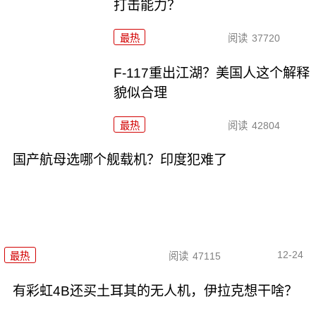
打击能力？
最热
阅读
37720
F-117重出江湖？美国人这个解释
貌似合理
最热
阅读
42804
国产航母选哪个舰载机？印度犯难了
12-24
最热
阅读
47115
有彩虹4B还买土耳其的无人机，伊拉克想干啥？