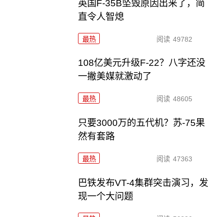
英国F-35B坠毁原因出来了，简
直令人智熄
最热
阅读
49782
108亿美元升级F-22？八字还没
一撇美媒就激动了
最热
阅读
48605
只要3000万的五代机？苏-75果
然有套路
最热
阅读
47363
巴铁发布VT-4集群突击演习，发
现一个大问题