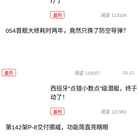
疗了
最热
阅读
113104
054首舰大修耗时两年，竟然只换了防空导弹？
03-21
最热
阅读
114207
西班牙“点错小数点”级潜艇，终于
动了！
最热
阅读
121983
第142架P-8交付挪威，功能简直亮瞎眼