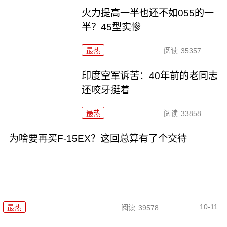
火力提高一半也还不如055的一
半？45型实惨
最热
阅读
35357
印度空军诉苦：40年前的老同志
还咬牙挺着
最热
阅读
33858
为啥要再买F-15EX？这回总算有了个交待
10-11
最热
阅读
39578