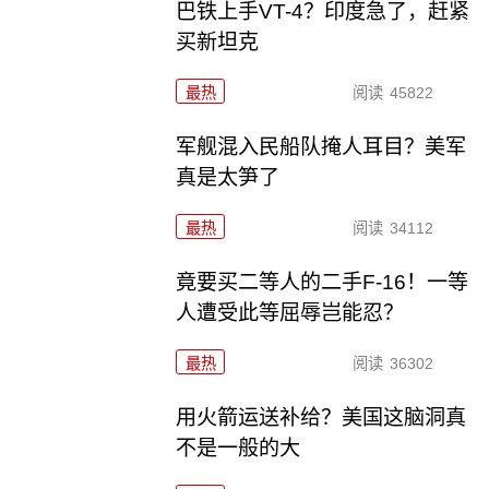
巴铁上手VT-4？印度急了，赶紧
买新坦克
最热
阅读
45822
军舰混入民船队掩人耳目？美军
真是太笋了
最热
阅读
34112
竟要买二等人的二手F-16！一等
人遭受此等屈辱岂能忍？
最热
阅读
36302
用火箭运送补给？美国这脑洞真
不是一般的大