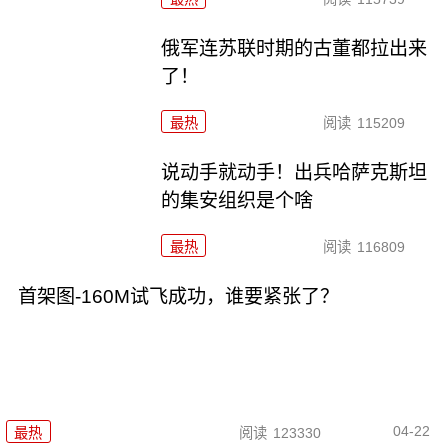
俄军连苏联时期的古董都拉出来
了！
最热
阅读
115209
说动手就动手！出兵哈萨克斯坦
的集安组织是个啥
最热
阅读
116809
首架图-160M试飞成功，谁要紧张了？
04-22
最热
阅读
123330