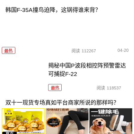
韩国F-35A撞鸟迫降，这锅得谁来背？
04-20
最热
阅读
112267
揭秘中国P波段相控阵预警雷达
可捕捉F-22
最热
阅读
118537
双十一现货专场真如平台商家所说的那样吗？