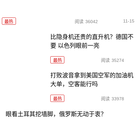
11-15
最热
阅读
36042
比隐身机还贵的直升机？德国不
要 以色列眼前一亮
最热
阅读
35274
打败波音拿到美国空军的加油机
大单，空客能行吗
最热
阅读
33978
眼看土耳其挖墙脚，俄罗斯无动于衷？