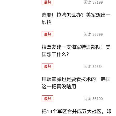
最热
阅读
37199
造船厂拉胯怎么办？美军想出一
妙招
最热
阅读
36699
拉盟友建一支海军特遣部队！美
国想干什么？
最热
阅读
32834
甩烟雾弹也是要看技术的！韩国
这一把真没啥用
最热
阅读
36100
把19个军区合并成五大战区，印