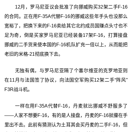
12月，罗马尼亚议会批准了向挪威购买32架二手F-16
的合同。正在用F-35A代替F-16的挪威这些年手头也没那么
宽裕了，把换下来的F-16卖给其它北约成员国赚点头寸也不
足为奇，倒是买家罗马尼亚已经装备17架F-16，打算接盘
挪威的二手货来使本国的F-16机队扩充一倍以上，从而能把
老旧的米格-21彻底换下去。
无独有偶，与罗马尼亚隔了个塞尔维亚的克罗地亚则
在11月与法国签了协议，向法国空军购买12架二手“阵风”
F3R战斗机。
一样在用F-35A代替F-16，丹麦就比挪威不舒服多了
——人家不想要F-16，有的是人接盘，丹麦的F-16就攥在手
里出不去。此前有猜测认为土耳其会买丹麦的二手F-16，但