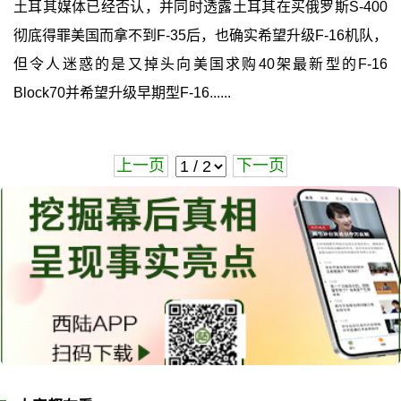
土耳其媒体已经否认，并同时透露土耳其在买俄罗斯S-400
彻底得罪美国而拿不到F-35后，也确实希望升级F-16机队，
但令人迷惑的是又掉头向美国求购40架最新型的F-16
Block70并希望升级早期型F-16......
上一页
下一页