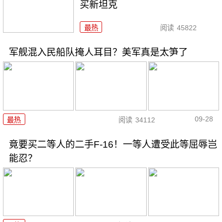
买新坦克
最热
阅读
45822
军舰混入民船队掩人耳目？美军真是太笋了
09-28
最热
阅读
34112
竟要买二等人的二手F-16！一等人遭受此等屈辱岂
能忍？