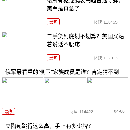
给所有驱逐舰装高超音速导弹，
美军是真急了
最热
阅读
116455
二手货到底划不划算？美国又站
着说话不腰疼
最热
阅读
112013
俄军最看重的“侧卫”家族成员是谁？肯定猜不到
04-08
最热
阅读
114422
立陶宛跳得这么高，手上有多少牌？