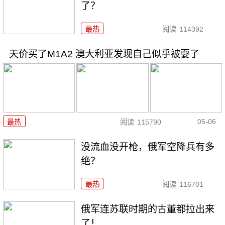
了？
最热
阅读
114392
天价买了M1A2 澳大利亚发现自己似乎被耍了
05-06
最热
阅读
115790
没流血没开枪，俄军空降兵有多
绝？
最热
阅读
116701
俄军连苏联时期的古董都拉出来
了！