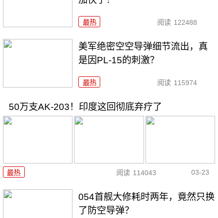
最热
阅读
122488
美军绝密空空导弹细节流出，真
是因PL-15的刺激？
最热
阅读
115974
50万支AK-203！印度这回彻底弃疗了
03-23
最热
阅读
114043
054首舰大修耗时两年，竟然只换
了防空导弹？