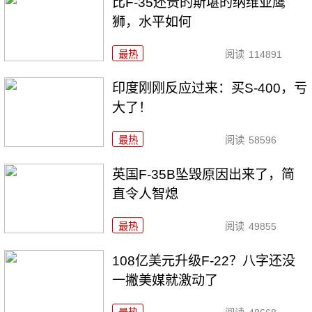
比F-35还贵的斯堪的纳维亚鹰
狮，水平如何
最热
阅读
114891
印度刚刚反应过来：买S-400，亏
大了！
最热
阅读
58596
英国F-35B坠毁原因出来了，简
直令人智熄
最热
阅读
49855
108亿美元升级F-22？八字还没
一撇美媒就激动了