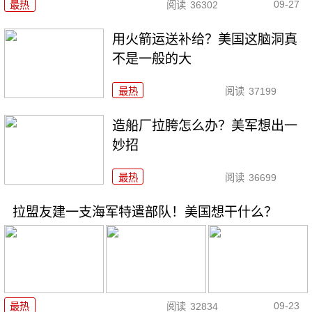
09-27
最热
阅读
36302
用火箭运送补给？美国这脑洞真
不是一般的大
最热
阅读
37199
造船厂拉胯怎么办？美军想出一
妙招
最热
阅读
36699
拉盟友建一支海军特遣部队！美国想干什么？
09-23
最热
阅读
32834