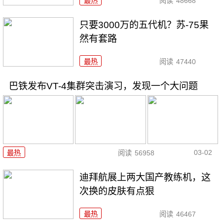
最热
阅读
48668
只要3000万的五代机？苏-75果
然有套路
最热
阅读
47440
巴铁发布VT-4集群突击演习，发现一个大问题
03-02
最热
阅读
56958
迪拜航展上两大国产教练机，这
次换的皮肤有点狠
最热
阅读
46467