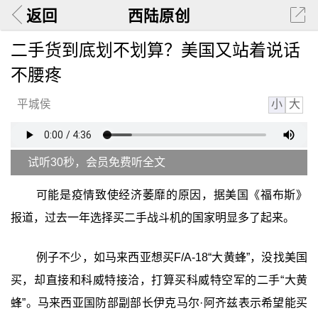
返回
西陆原创
二手货到底划不划算？美国又站着说话
不腰疼
小
大
平城侯
试听30秒，会员免费听全文
可能是疫情致使经济萎靡的原因，据美国《福布斯》
报道，过去一年选择买二手战斗机的国家明显多了起来。
例子不少，如马来西亚想买F/A-18“大黄蜂”，没找美国
买，却直接和科威特接洽，打算买科威特空军的二手“大黄
蜂”。马来西亚国防部副部长伊克马尔·阿齐兹表示希望能买