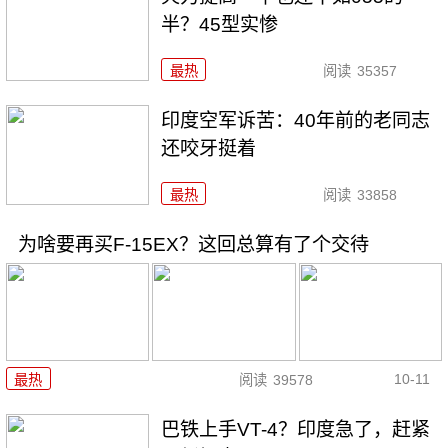
半？45型实惨
最热
阅读
35357
印度空军诉苦：40年前的老同志
还咬牙挺着
最热
阅读
33858
为啥要再买F-15EX？这回总算有了个交待
10-11
最热
阅读
39578
巴铁上手VT-4？印度急了，赶紧