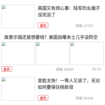
英国又有烦心事：陆军的幺蛾子
没完没了
最热
阅读
47722
故意示弱还是想要钱？美国自曝本土几乎没防空
02-23
最热
阅读
45520
变脸太快！一等人又说了，无论
如何要保住核航母
最热
阅读
54159