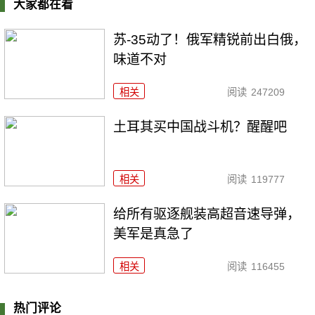
大家都在看
苏-35动了！俄军精锐前出白俄，
味道不对
相关
阅读
247209
土耳其买中国战斗机？醒醒吧
相关
阅读
119777
给所有驱逐舰装高超音速导弹，
美军是真急了
相关
阅读
116455
热门评论