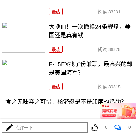
最热
阅读
33231
大换血！一次撤换24条舰艇，美
国还是真有钱
最热
阅读
36375
F-15EX找了份兼职，最高兴的却
是美国海军？
最热
阅读
39315
食之无味弃之可惜：核潜艇是不是印度的鸡肋？
0
0
点评一下