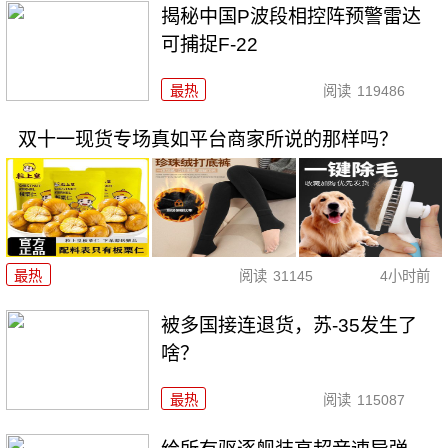
揭秘中国P波段相控阵预警雷达
可捕捉F-22
最热
阅读
119486
双十一现货专场真如平台商家所说的那样吗？
最热
阅读
31145
4小时前
被多国接连退货，苏-35发生了
啥？
最热
阅读
115087