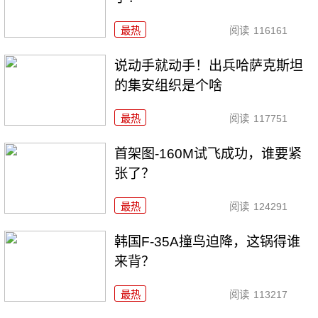
最热
阅读
116161
说动手就动手！出兵哈萨克斯坦
的集安组织是个啥
最热
阅读
117751
首架图-160M试飞成功，谁要紧
张了？
最热
阅读
124291
韩国F-35A撞鸟迫降，这锅得谁
来背？
最热
阅读
113217