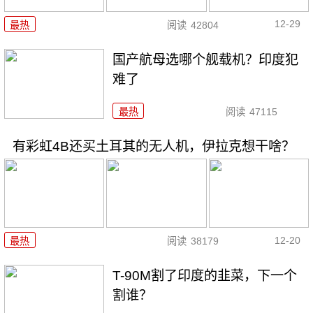
12-29
最热
阅读
42804
国产航母选哪个舰载机？印度犯
难了
最热
阅读
47115
有彩虹4B还买土耳其的无人机，伊拉克想干啥？
12-20
最热
阅读
38179
T-90M割了印度的韭菜，下一个
割谁？