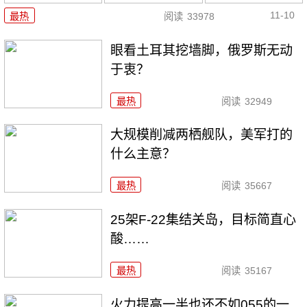
11-10
最热
阅读
33978
眼看土耳其挖墙脚，俄罗斯无动
于衷？
最热
阅读
32949
大规模削减两栖舰队，美军打的
什么主意？
最热
阅读
35667
25架F-22集结关岛，目标简直心
酸……
最热
阅读
35167
火力提高一半也还不如055的一