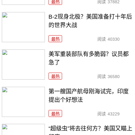
最热
阅读
37882
B-2现身北极？美国准备打十年后
的世界大战
最热
阅读
40330
美军重装部队有多脆弱？议员都
急了
最热
阅读
36580
第一艘国产航母刚海试完，印度
提出个好想法
最热
阅读
43229
“超级虫”将去往何方？美国又瞄上