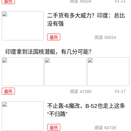
01-21
最热
阅读
49504
二手货有多大威力？印度：总比
没有强
最热
阅读
50024
印度拿到法国核潜艇，有几分可能？
01-17
最热
阅读
47280
不止轰-6魔改，B-52也走上这条
“不归路”
最热
阅读
60728