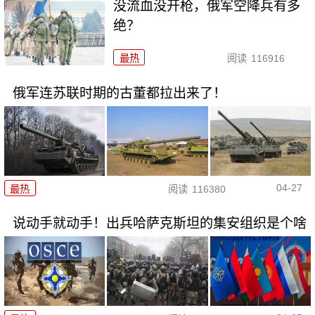
没流血没开枪，俄军空降兵有多
绝？
最热
阅读
116916
俄军连苏联时期的古董都拉出来了！
04-27
最热
阅读
116380
说动手就动手！出兵哈萨克斯坦的集安组织是个啥