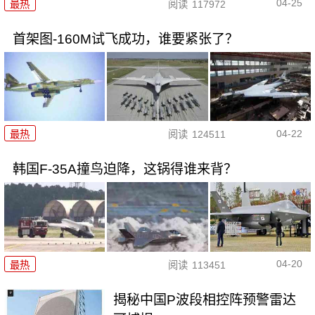
04-25
最热
阅读
117972
首架图-160M试飞成功，谁要紧张了？
04-22
最热
阅读
124511
韩国F-35A撞鸟迫降，这锅得谁来背？
04-20
最热
阅读
113451
揭秘中国P波段相控阵预警雷达