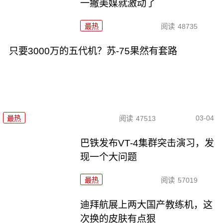
一撇美媒就激动了
最热
阅读
48735
只要3000万的五代机？苏-75果然有套路
03-04
最热
阅读
47513
巴铁发布VT-4集群突击演习，发
现一个大问题
最热
阅读
57019
迪拜航展上两大国产教练机，这
次换的皮肤有点狠