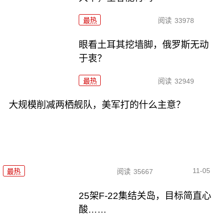
最热
阅读
33978
眼看土耳其挖墙脚，俄罗斯无动
于衷？
最热
阅读
32949
大规模削减两栖舰队，美军打的什么主意？
11-05
最热
阅读
35667
25架F-22集结关岛，目标简直心
酸……