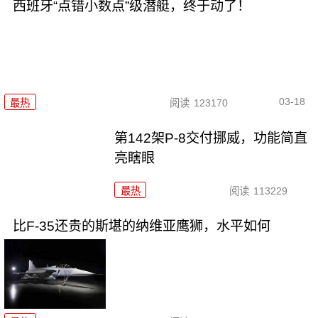
西班牙“点错小数点”级潜艇，终于动了！
03-18
最热
阅读
123170
第142架P-8交付挪威，功能简直
亮瞎眼
最热
阅读
113229
比F-35还贵的斯堪的纳维亚鹰狮，水平如何