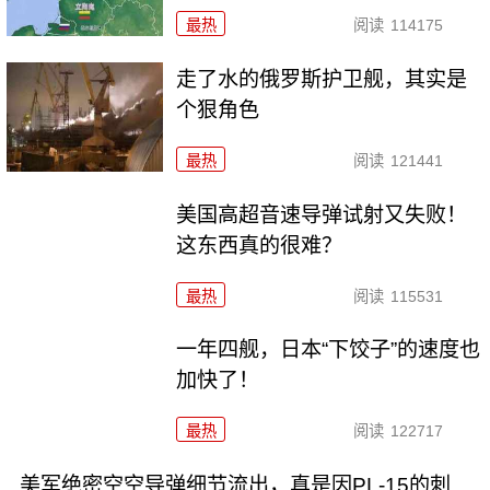
最热
阅读
114175
走了水的俄罗斯护卫舰，其实是
个狠角色
最热
阅读
121441
美国高超音速导弹试射又失败！
这东西真的很难？
最热
阅读
115531
一年四舰，日本“下饺子”的速度也
加快了！
最热
阅读
122717
美军绝密空空导弹细节流出，真是因PL-15的刺