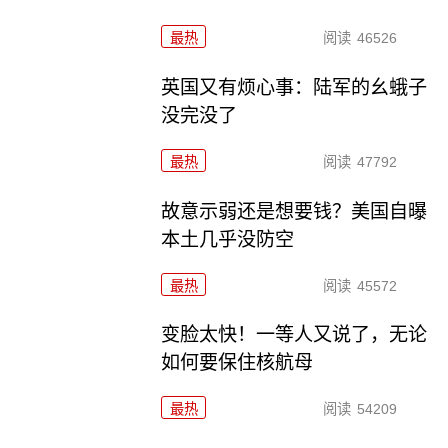
最热
阅读
46526
英国又有烦心事：陆军的幺蛾子
没完没了
最热
阅读
47792
故意示弱还是想要钱？美国自曝
本土几乎没防空
最热
阅读
45572
变脸太快！一等人又说了，无论
如何要保住核航母
最热
阅读
54209