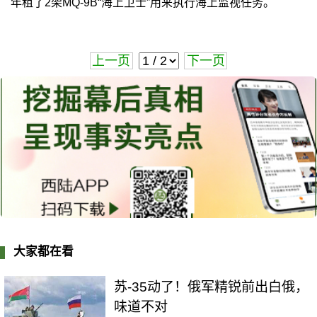
年租了2架MQ-9B“海上卫士”用来执行海上监视任务。
上一页
下一页
大家都在看
苏-35动了！俄军精锐前出白俄，
味道不对