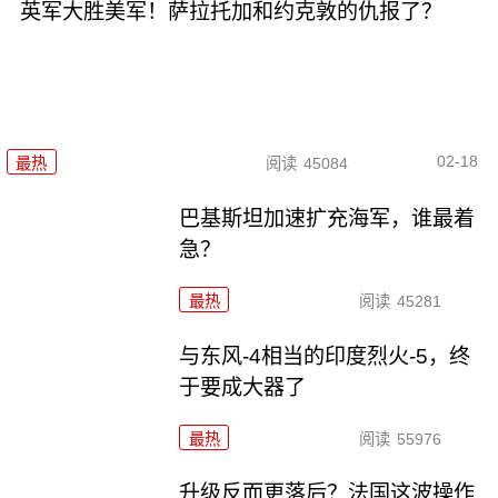
英军大胜美军！萨拉托加和约克敦的仇报了？
02-18
最热
阅读
45084
巴基斯坦加速扩充海军，谁最着
急？
最热
阅读
45281
与东风-4相当的印度烈火-5，终
于要成大器了
最热
阅读
55976
升级反而更落后？法国这波操作