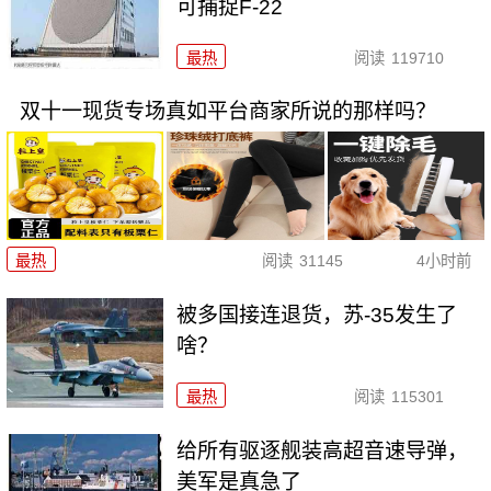
可捕捉F-22
最热
阅读
119710
双十一现货专场真如平台商家所说的那样吗？
最热
阅读
31145
4小时前
被多国接连退货，苏-35发生了
啥？
最热
阅读
115301
给所有驱逐舰装高超音速导弹，
美军是真急了