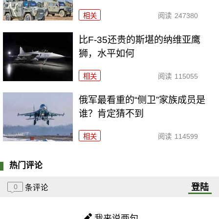
相关
阅读
247380
比F-35还贵的斯堪的纳维亚鹰
狮，水平如何
相关
阅读
115055
俄军最看重的“侧卫”家族成员是
谁？肯定猜不到
相关
阅读
114599
热门评论
登陆
0
条评论
我来说两句