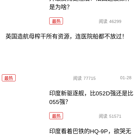
是为啥？
最热
阅读
46299
英国造航母榨干所有资源，连医院船都不放过！
01-28
最热
阅读
77715
印度新驱逐舰，比052D强还是比
055强？
最热
阅读
51571
印度看着巴铁的HQ-9P，欲哭无