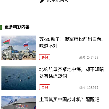
更多精彩内容
苏-35动了！俄军精锐前出白俄，
味道不对
最热
阅读
247437
北约航母齐聚地中海，却不知暗
处有猛虎窥伺
最热
阅读
128917
土耳其买中国战斗机？醒醒吧