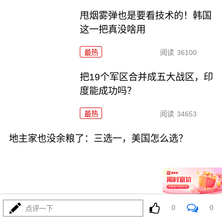
甩烟雾弹也是要看技术的！韩国
这一把真没啥用
最热
阅读
36100
把19个军区合并成五大战区，印
度能成功吗？
最热
阅读
34653
地主家也没余粮了：三选一，美国怎么选？
09-16
最热
阅读
33231
0
0
点评一下