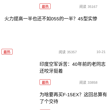
最热
阅读
35167
火力提高一半也还不如055的一半？45型实惨
10-21
最热
阅读
35357
印度空军诉苦：40年前的老同志
还咬牙挺着
最热
阅读
33858
为啥要再买F-15EX？这回总算有
了个交待