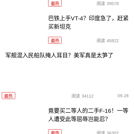
最热
阅读
39578
巴铁上手VT-4？印度急了，赶紧
买新坦克
最热
阅读
45822
军舰混入民船队掩人耳目？美军真是太笋了
09-28
最热
阅读
34112
竟要买二等人的二手F-16！一等
人遭受此等屈辱岂能忍？
最热
阅读
36302