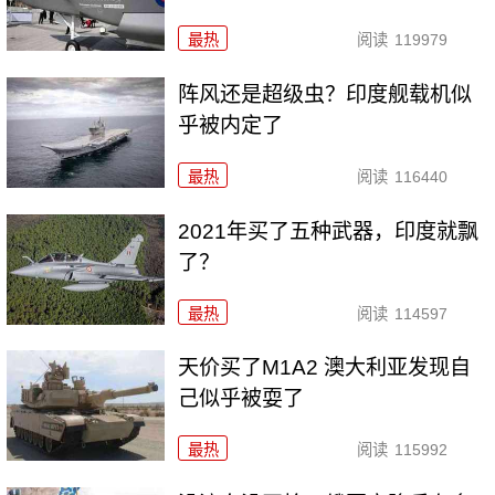
最热
阅读
119979
阵风还是超级虫？印度舰载机似
乎被内定了
最热
阅读
116440
2021年买了五种武器，印度就飘
了？
最热
阅读
114597
天价买了M1A2 澳大利亚发现自
己似乎被耍了
最热
阅读
115992