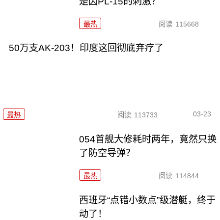
是因PL-15的刺激？
最热
阅读
115668
50万支AK-203！印度这回彻底弃疗了
03-23
最热
阅读
113733
054首舰大修耗时两年，竟然只换
了防空导弹？
最热
阅读
114844
西班牙“点错小数点”级潜艇，终于
动了！