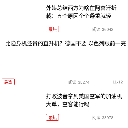
外媒总结西方为啥在阿富汗折
戟：五个原因个个避重就轻
最热
阅读
36042
比隐身机还贵的直升机？德国不要 以色列眼前一亮
11-12
最热
阅读
35274
打败波音拿到美国空军的加油机
大单，空客能行吗
最热
阅读
33978