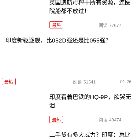
英国造航母榨干所有资源，连医
院船都不放过！
最热
阅读
77677
印度新驱逐舰，比052D强还是比055强？
01-26
最热
阅读
51541
印度看着巴铁的HQ-9P，欲哭无
泪
最热
阅读
49474
二手货有多大威力？印度：总比