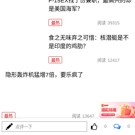
F-15EX找了份兼职，最高兴的却
是美国海军？
最热
阅读
39315
食之无味弃之可惜：核潜艇是不
是印度的鸡肋？
最热
阅读
12417
隐形轰炸机猛增7倍，要乐疯了
07-06
最热
阅读
13647
0
0
点评一下
图-22M3进驻叙利亚，他们不淡