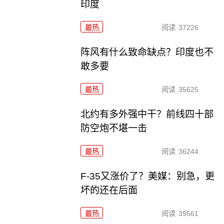
印度
最热
阅读
37226
阵风有什么致命缺点？印度也不
敢多要
最热
阅读
35625
北约有多外强中干？前线四十部
防空炮不堪一击
最热
阅读
36244
F-35又涨价了？美媒：别急，更
坏的还在后面
最热
阅读
39561