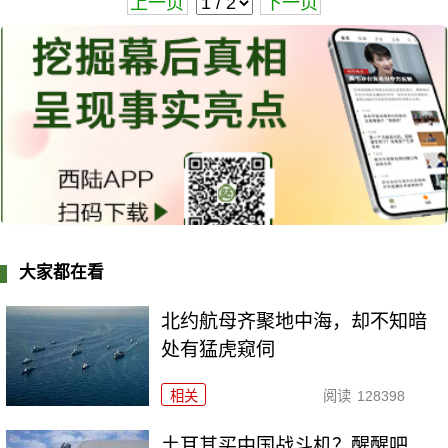
上一页
下一页
大家都在看
北约航母齐聚地中海，却不知暗
处有猛虎窥伺
相关
阅读
128398
土耳其买中国战斗机？醒醒吧