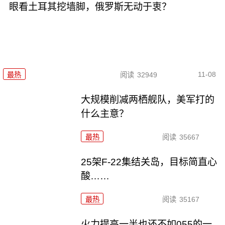
眼看土耳其挖墙脚，俄罗斯无动于衷？
11-08
最热
阅读
32949
大规模削减两栖舰队，美军打的
什么主意？
最热
阅读
35667
25架F-22集结关岛，目标简直心
酸……
最热
阅读
35167
火力提高一半也还不如055的一