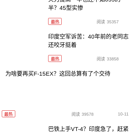
半？45型实惨
最热
阅读
35357
印度空军诉苦：40年前的老同志
还咬牙挺着
最热
阅读
33858
为啥要再买F-15EX？这回总算有了个交待
10-11
最热
阅读
39578
巴铁上手VT-4？印度急了，赶紧