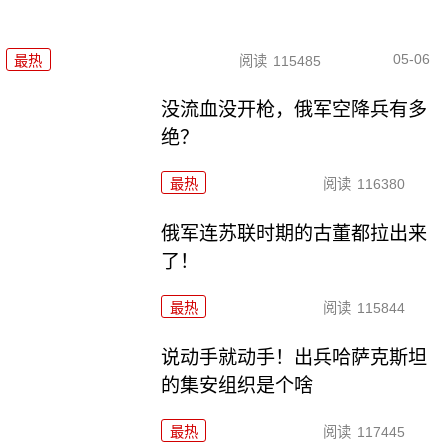
05-06
最热
阅读
115485
没流血没开枪，俄军空降兵有多
绝？
最热
阅读
116380
俄军连苏联时期的古董都拉出来
了！
最热
阅读
115844
说动手就动手！出兵哈萨克斯坦
的集安组织是个啥
最热
阅读
117445