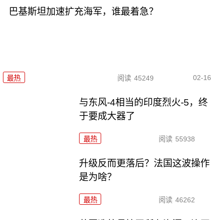
巴基斯坦加速扩充海军，谁最着急？
02-16
最热
阅读
45249
与东风-4相当的印度烈火-5，终
于要成大器了
最热
阅读
55938
升级反而更落后？法国这波操作
是为啥？
最热
阅读
46262