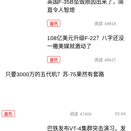
英国F-35B坠毁原因出来了，简
直令人智熄
最热
阅读
49818
108亿美元升级F-22？八字还没
一撇美媒就激动了
最热
阅读
48637
只要3000万的五代机？苏-75果然有套路
03-04
最热
阅读
47404
巴铁发布VT-4集群突击演习，发