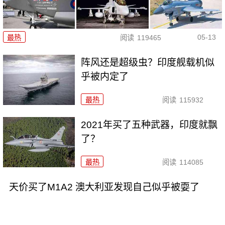
05-13
最热
阅读
119465
阵风还是超级虫？印度舰载机似
乎被内定了
最热
阅读
115932
2021年买了五种武器，印度就飘
了？
最热
阅读
114085
天价买了M1A2 澳大利亚发现自己似乎被耍了