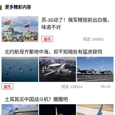
更多精彩内容
苏-35动了！俄军精锐前出白俄，
味道不对
最热
阅读
246862
北约航母齐聚地中海，却不知暗处有猛虎窥伺
05-16
最热
阅读
128414
土耳其买中国战斗机？醒醒吧