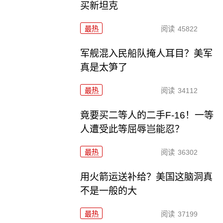
买新坦克
最热
阅读
45822
军舰混入民船队掩人耳目？美军
真是太笋了
最热
阅读
34112
竟要买二等人的二手F-16！一等
人遭受此等屈辱岂能忍？
最热
阅读
36302
用火箭运送补给？美国这脑洞真
不是一般的大
最热
阅读
37199