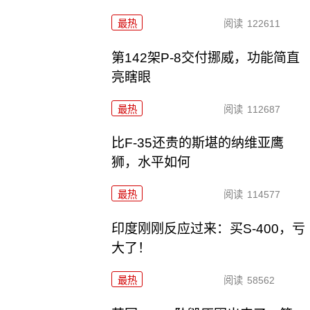
最热
阅读
122611
第142架P-8交付挪威，功能简直
亮瞎眼
最热
阅读
112687
比F-35还贵的斯堪的纳维亚鹰
狮，水平如何
最热
阅读
114577
印度刚刚反应过来：买S-400，亏
大了！
最热
阅读
58562