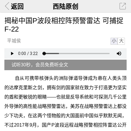
返回
西陆原创
揭秘中国P波段相控阵预警雷达 可捕捉
F-22
小
大
平城侯
试听30秒，会员免费听全文
自从可携带核弹头的洲际弹道导弹成为悬在人类头顶
的达摩克里斯之剑，拥有剑的国家就在致力于打造更为坚实
的盾和更敏锐的眼睛——也就是反导系统和可探测几千公里
外导弹的高性能战略预警雷达，美苏在战略预警雷达上都没
少下功夫，在这两个怪物般的大国面前中国似乎默默无闻，
不过2017年9月，国产P波段远程战略预警相控阵雷达公开