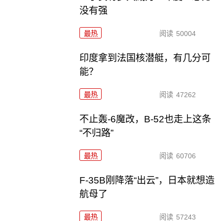
没有强
最热
阅读
50004
印度拿到法国核潜艇，有几分可
能？
最热
阅读
47262
不止轰-6魔改，B-52也走上这条
“不归路”
最热
阅读
60706
F-35B刚降落“出云”，日本就想造
航母了
最热
阅读
57243