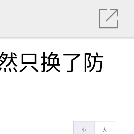
竟然只换了防
小
大