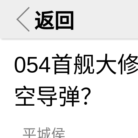
返回
054首舰大
空导弹？
平城侯