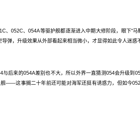
1C、052C、054A等驱护舰都逐渐进入中期大修阶段，眼下
防空导弹，升级效果从外部看起来相当微小，才显得如此令人迷惑
54与后来的054A差别也不大，所以外界一直猜测054会升级到
舰——这事搁二十年前还可能对海军还挺有诱惑力，但如今05