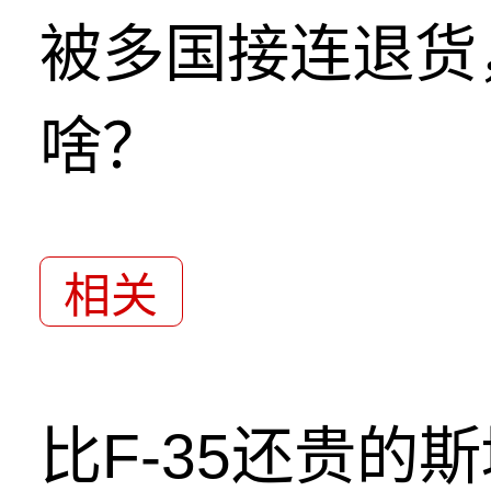
被多国接连退货，
啥？
相关
比F-35还贵的