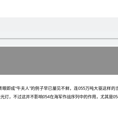
转眼即成“牛夫人”的例子早已屡见不鲜，连055万吨大驱这样的
镁光灯，不过这并不影响054在海军作战序列中的作用，尤其是0