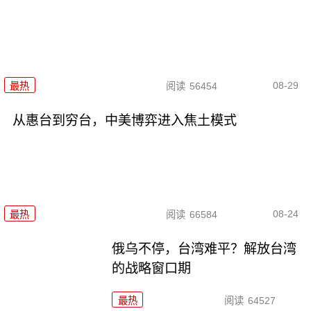
08-29
最热
阅读
56454
从惠台到穷台，中美博弈进入焦土模式
08-24
最热
阅读
66584
俄乌不停，台湾难平？解放台湾
的战略窗口期
最热
阅读
64527