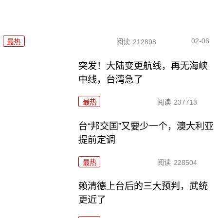
02-06
最热
阅读
212898
突发！大陆变更航线，再无海峡
中线，台湾急了
最热
阅读
237713
台“邦交国”又要少一个，澳大利亚
提前定调
最热
阅读
228504
赖清德上台后的三大预判，武统
更近了