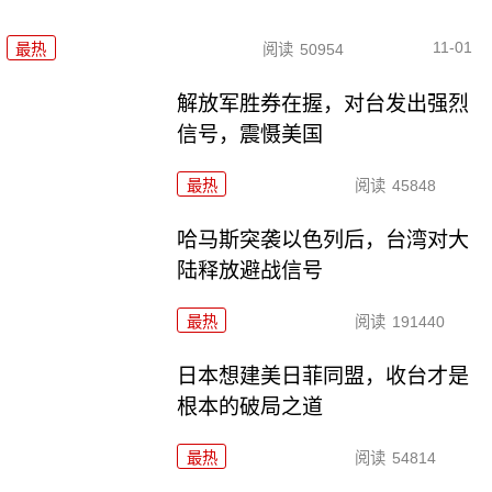
11-01
最热
阅读
50954
解放军胜券在握，对台发出强烈
信号，震慑美国
最热
阅读
45848
哈马斯突袭以色列后，台湾对大
陆释放避战信号
最热
阅读
191440
日本想建美日菲同盟，收台才是
根本的破局之道
最热
阅读
54814