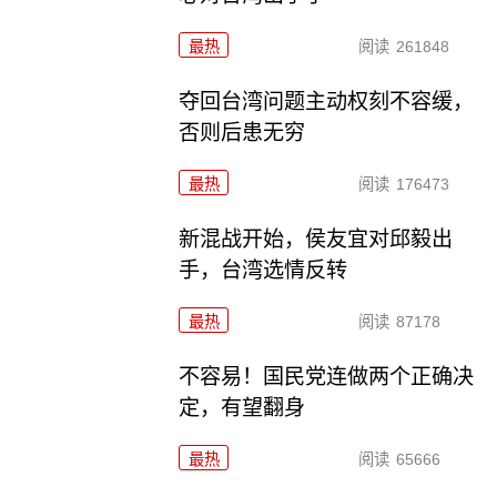
最热
阅读
261848
夺回台湾问题主动权刻不容缓，
否则后患无穷
最热
阅读
176473
新混战开始，侯友宜对邱毅出
手，台湾选情反转
最热
阅读
87178
不容易！国民党连做两个正确决
定，有望翻身
最热
阅读
65666