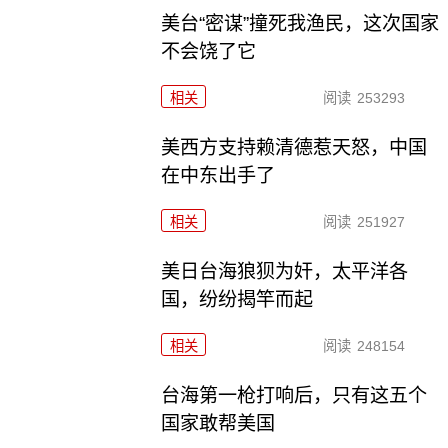
美台“密谋”撞死我渔民，这次国家
不会饶了它
相关
阅读
253293
美西方支持赖清德惹天怒，中国
在中东出手了
相关
阅读
251927
美日台海狼狈为奸，太平洋各
国，纷纷揭竿而起
相关
阅读
248154
台海第一枪打响后，只有这五个
国家敢帮美国