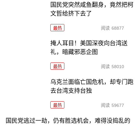
国民党突然咸鱼翻身，竟然把柯
文哲给挤下去了
最热
阅读
68877
掩人耳目！美国深夜向台湾送
礼，暗藏邪恶企图
最热
阅读
58010
乌克兰面临亡国危机，却专门跑
去台湾支持台独
最热
阅读
59677
国民党逃过一劫，仍有胜选机会，难得没捣乱的