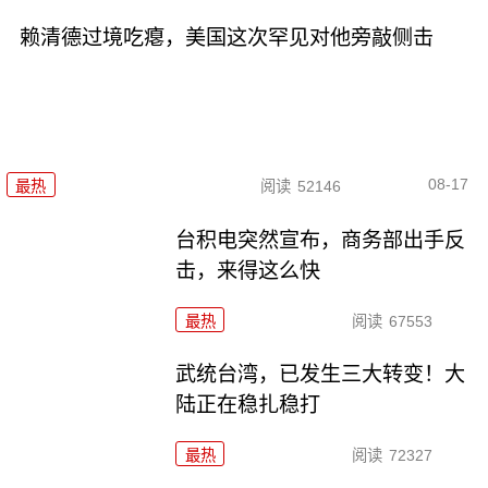
赖清德过境吃瘪，美国这次罕见对他旁敲侧击
08-17
最热
阅读
52146
台积电突然宣布，商务部出手反
击，来得这么快
最热
阅读
67553
武统台湾，已发生三大转变！大
陆正在稳扎稳打
最热
阅读
72327