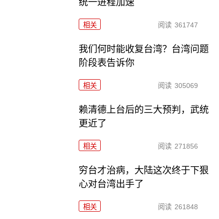
统一进程加速
相关
阅读
361747
我们何时能收复台湾？台湾问题
阶段表告诉你
相关
阅读
305069
赖清德上台后的三大预判，武统
更近了
相关
阅读
271856
穷台才治病，大陆这次终于下狠
心对台湾出手了
相关
阅读
261848