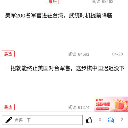
最热
阅读
69462
美军200名军官进驻台湾，武统时机提前降临
04-20
最热
阅读
64591
一招就能终止美国对台军售，这步棋中国迟迟没下
04-20
最热
阅读
61274
0
2
点评一下
围台制台穷台新战法，解放台湾已到临门一脚