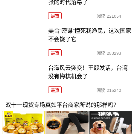
张的时代落幕了
最热
阅读
221054
美台“密谋”撞死我渔民，这次国家
不会饶了它
最热
阅读
253293
台海风云突变！王毅发话，台湾
没有悔棋机会了
最热
阅读
215240
双十一现货专场真如平台商家所说的那样吗？