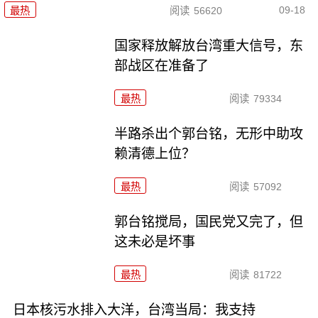
09-18
最热
阅读
56620
国家释放解放台湾重大信号，东
部战区在准备了
最热
阅读
79334
半路杀出个郭台铭，无形中助攻
赖清德上位？
最热
阅读
57092
郭台铭搅局，国民党又完了，但
这未必是坏事
最热
阅读
81722
日本核污水排入大洋，台湾当局：我支持