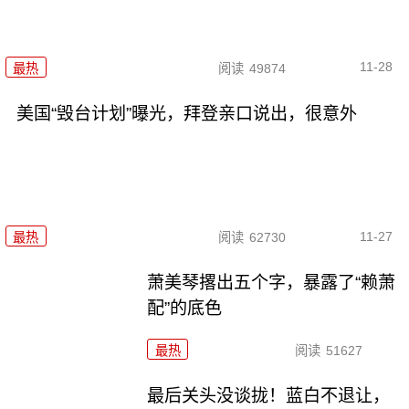
11-28
最热
阅读
49874
美国“毁台计划”曝光，拜登亲口说出，很意外
11-27
最热
阅读
62730
萧美琴撂出五个字，暴露了“赖萧
配”的底色
最热
阅读
51627
最后关头没谈拢！蓝白不退让，