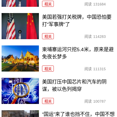
相关
阅读
131684
美国若强打关税牌，中国恐怕要
打“军事牌”了
相关
阅读
114283
柬埔寨运河只挖5.4米，原来是避
免夜长梦多
相关
阅读
111315
美国打压中国芯片和汽车的阴
谋，被以色列揭穿
相关
阅读
100787
“国运”来了谁也挡不住，中国不想