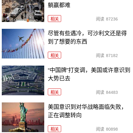
躺赢都难
相关
阅读
87236
尽管有些遇冷，可沙利文还是得
到了想要的东西
相关
阅读
87182
“中国牌”打变调，美国或许意识到
大势已去
相关
阅读
84483
美国意识到对华战略面临失败，
正在调整转向
相关
阅读
80898