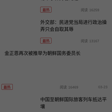
最热
阅读
16259
外交部：民进党当局进行政治操
弄只会自取其辱
最热
阅读
13167
金正恩再次被推举为朝鲜国务委员长
03-23
最热
阅读
16469
中国至朝鲜国际旅客列车抵达平
壤