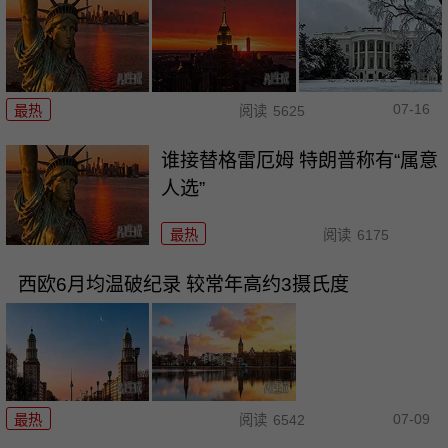
07-16
最热
阅读
5625
谁接替格雷厄姆 特朗普称有“属意
人选”
最热
阅读
6175
西欧6月均温破纪录 较常年高约3摄氏度
07-09
最热
阅读
6542