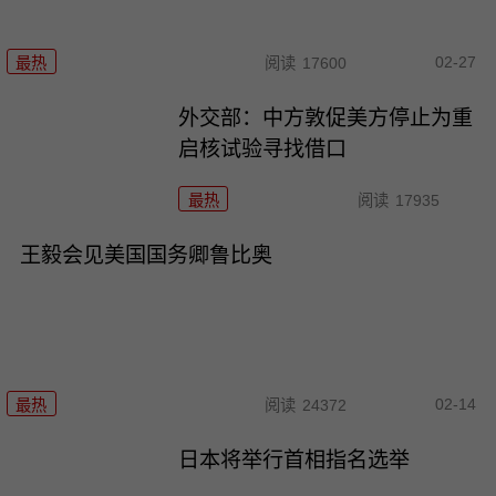
02-27
最热
阅读
17600
外交部：中方敦促美方停止为重
启核试验寻找借口
最热
阅读
17935
王毅会见美国国务卿鲁比奥
02-14
最热
阅读
24372
日本将举行首相指名选举