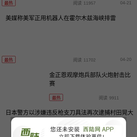
04-21
最热
阅读
11957
美媒称美军正用机器人在霍尔木兹海峡排雷
04-20
最热
阅读
11702
金正恩观摩炮兵部队火炮射击比
赛
最热
阅读
9911
日本警方以涉嫌违反枪支刀具法再次逮捕村田晃大