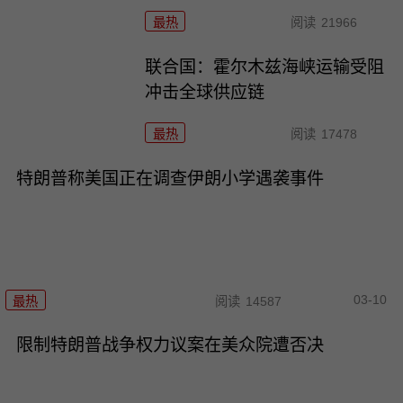
最热
阅读
21966
联合国：霍尔木兹海峡运输受阻
冲击全球供应链
最热
阅读
17478
特朗普称美国正在调查伊朗小学遇袭事件
03-10
最热
阅读
14587
限制特朗普战争权力议案在美众院遭否决