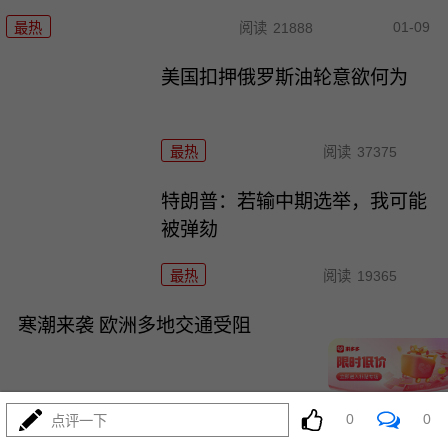
01-09
最热
阅读
21888
美国扣押俄罗斯油轮意欲何为
最热
阅读
37375
特朗普：若输中期选举，我可能
被弹劾
最热
阅读
19365
寒潮来袭 欧洲多地交通受阻
0
0
点评一下