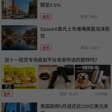
期至0.5%
最热
阅读
8950
SpaceX高光上市难掩美股泡沫担
忧
最热
阅读
11087
双十一现货专场真如平台商家所说的那样吗？
最热
阅读
31145
4小时前
美国政府5月退还近220亿美元关