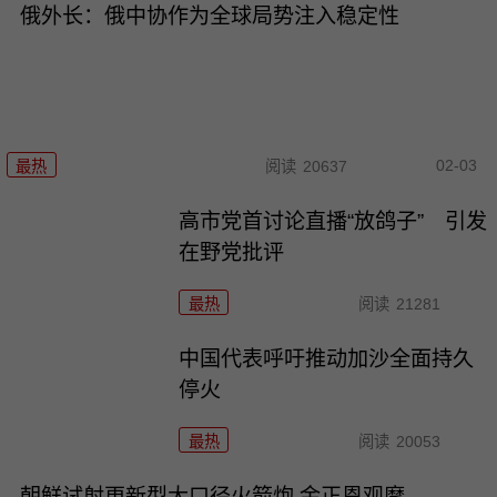
俄外长：俄中协作为全球局势注入稳定性
02-03
最热
阅读
20637
高市党首讨论直播“放鸽子” 引发
在野党批评
最热
阅读
21281
中国代表呼吁推动加沙全面持久
停火
最热
阅读
20053
朝鲜试射更新型大口径火箭炮 金正恩观摩