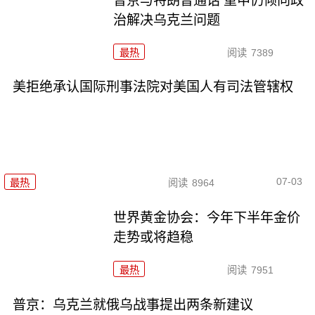
普京与特朗普通话 重申仍倾向政
治解决乌克兰问题
最热
阅读
7389
美拒绝承认国际刑事法院对美国人有司法管辖权
07-03
最热
阅读
8964
世界黄金协会：今年下半年金价
走势或将趋稳
最热
阅读
7951
普京：乌克兰就俄乌战事提出两条新建议