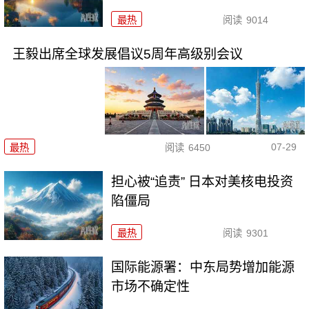
最热
阅读
9014
王毅出席全球发展倡议5周年高级别会议
07-29
最热
阅读
6450
担心被“追责” 日本对美核电投资
陷僵局
最热
阅读
9301
国际能源署：中东局势增加能源
市场不确定性