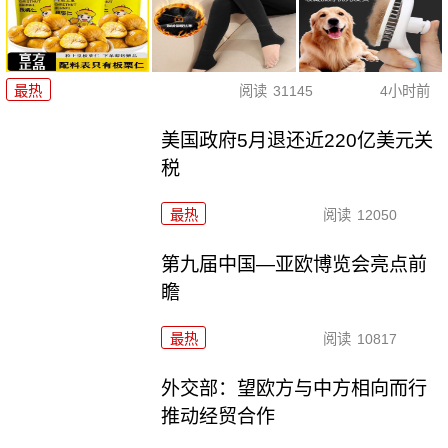
最热
阅读
31145
4小时前
美国政府5月退还近220亿美元关
税
最热
阅读
12050
第九届中国—亚欧博览会亮点前
瞻
最热
阅读
10817
外交部：望欧方与中方相向而行
推动经贸合作