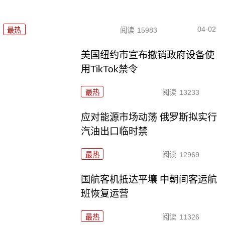
04-02
最热
阅读
15983
美国纽约市宣布撤销政府设备使
用TikTok禁令
最热
阅读
13233
应对能源市场动荡 俄罗斯拟实行
汽油出口临时禁
最热
阅读
12969
国航客机抵达平壤 中朝间客运航
班恢复运营
最热
阅读
11326