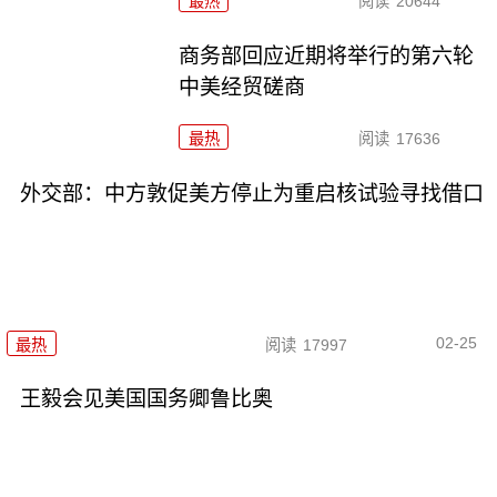
最热
阅读
20644
商务部回应近期将举行的第六轮
中美经贸磋商
最热
阅读
17636
外交部：中方敦促美方停止为重启核试验寻找借口
02-25
最热
阅读
17997
王毅会见美国国务卿鲁比奥