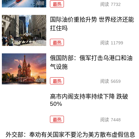
最热
阅读
7732
国际油价重拾升势 世界经济还能
扛住吗
最热
阅读
11799
俄国防部：俄军打击乌港口和油
气设施
最热
阅读
5659
高市内阁支持率持续下降 跌破
50%
最热
阅读
7448
外交部：奉劝有关国家不要沦为美方散布虚假信息