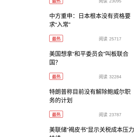
最热
阅读
23095
中方重申：日本根本没有资格要
求“入常”
最热
阅读
25717
美国想拿“和平委员会”叫板联合
国？
最热
阅读
32284
特朗普称目前没有解除鲍威尔职
务的计划
最热
阅读
23787
美联储“褐皮书”显示关税成本压力