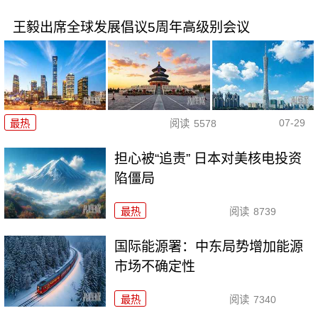
王毅出席全球发展倡议5周年高级别会议
07-29
最热
阅读
5578
担心被“追责” 日本对美核电投资
陷僵局
最热
阅读
8739
国际能源署：中东局势增加能源
市场不确定性
最热
阅读
7340