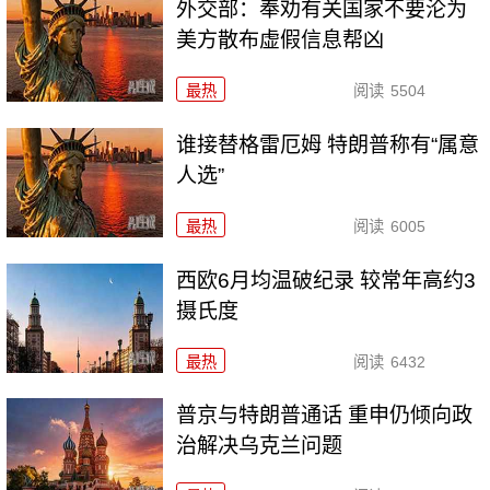
外交部：奉劝有关国家不要沦为
美方散布虚假信息帮凶
最热
阅读
5504
谁接替格雷厄姆 特朗普称有“属意
人选”
最热
阅读
6005
西欧6月均温破纪录 较常年高约3
摄氏度
最热
阅读
6432
普京与特朗普通话 重申仍倾向政
治解决乌克兰问题