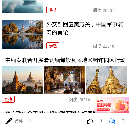
最热
阅读
26337
外交部回应美方关于中国军事演
习的言论
最热
阅读
22548
中缅泰联合开展清剿缅甸妙瓦底地区赌诈园区行动
12-26
最热
阅读
26415
普京致电金正恩：将加强两国友好同盟关系
0
0
点评一下