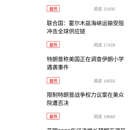
最热
阅读
21930
联合国：霍尔木兹海峡运输受阻
冲击全球供应链
最热
阅读
17428
特朗普称美国正在调查伊朗小学
遇袭事件
最热
阅读
14555
限制特朗普战争权力议案在美众
院遭否决
最热
阅读
19660