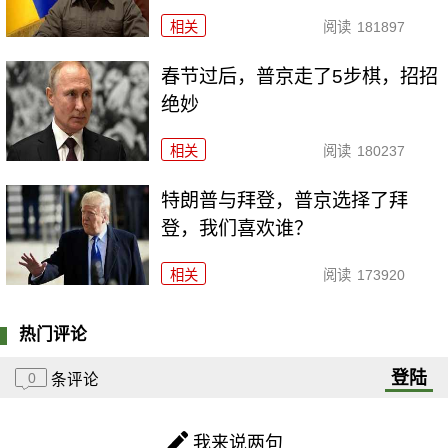
相关
阅读
181897
春节过后，普京走了5步棋，招招
绝妙
相关
阅读
180237
特朗普与拜登，普京选择了拜
登，我们喜欢谁？
相关
阅读
173920
热门评论
登陆
0
条评论
我来说两句