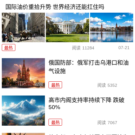
国际油价重拾升势 世界经济还能扛住吗
07-21
最热
阅读
11284
俄国防部：俄军打击乌港口和油
气设施
最热
阅读
5352
高市内阁支持率持续下降 跌破
50%
最热
阅读
7067