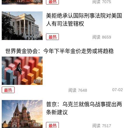
最热
阅读
7075
美拒绝承认国际刑事法院对美国
人有司法管辖权
最热
阅读
8659
世界黄金协会：今年下半年金价走势或将趋稳
07-02
最热
阅读
7648
普京：乌克兰就俄乌战事提出两
条新建议
最热
阅读
7517