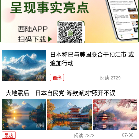
日本称已与美国联合干预汇市 或
追加行动
最热
阅读
2729
大地震后 日本自民党“筹款派对”照开不误
07-30
最热
阅读
7873