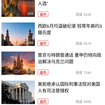
人选”
最热
阅读
6228
西欧6月均温破纪录 较常年高约3
摄氏度
最热
阅读
6570
普京与特朗普通话 重申仍倾向政
治解决乌克兰问题
最热
阅读
7246
美拒绝承认国际刑事法院对美国
人有司法管辖权
最热
阅读
8828