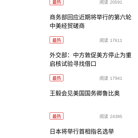
最热
阅读
20591
商务部回应近期将举行的第六轮
中美经贸磋商
最热
阅读
17611
外交部：中方敦促美方停止为重
启核试验寻找借口
最热
阅读
17941
王毅会见美国国务卿鲁比奥
最热
阅读
24385
日本将举行首相指名选举