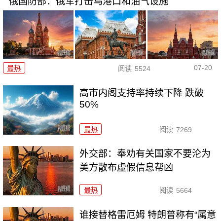
俄国防部：俄军打击乌港口和油气设施
07-20
最热
阅读
5524
高市内阁支持率持续下降 跌破
50%
最热
阅读
7269
外交部：奉劝有关国家不要沦为
美方散布虚假信息帮凶
最热
阅读
5664
谁接替格雷厄姆 特朗普称有“属意