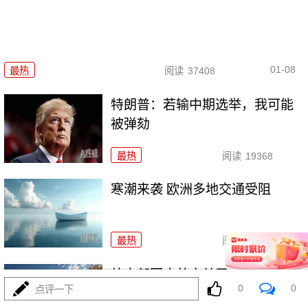
01-08
最热
阅读
37408
特朗普：若输中期选举，我可能
被弹劾
最热
阅读
19368
寒潮来袭 欧洲多地交通受阻
最热
阅读
26482
外交部回应美方关于中国军事演
0
0
点评一下
习的言论