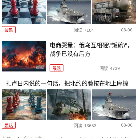
08-06
最热
阅读
7104
电商哭晕：俄乌互相砸\"饭碗\"，
战争已没有后方
最热
阅读
4739
扎卢日内说的一句话，把北约的脸按在地上摩擦
08-06
最热
阅读
13653