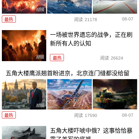
08-07
最热
阅读
21178
一场被世界遗忘的战争，正在刷
新所有人的认知
最热
阅读
26624
五角大楼鹰派翘首盼进京，北京连门缝都没给留
08-07
最热
阅读
17590
五角大楼吓唬中俄？这事恰恰暴