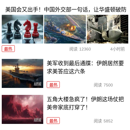
美国会又出手！中国外交部一句话，让华盛顿破防
最热
阅读
12360
4小时前
美军收到最后通牒：伊朗居然要
求美答应这六条
最热
阅读
7500
五角大楼急疯了！伊朗这场仗把
美帝家底打穿了！
最热
阅读
5852