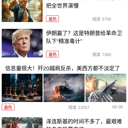
把全世界演懵
最热
阅读
5700
伊朗赢了？这是特朗普给革命卫
队下“精准毒计”
最热
阅读
7360
信息量很大！歼20越肩反杀，美西方都不淡定了
08-06
最热
阅读
13257
泽连斯基的时间不多了，最艰难