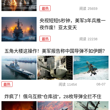
最热
阅读
25659
央视短短5秒钟，美军3年兵推一
夜作废！亚太变天
最热
阅读
22238
五角大楼这操作！美军报告称中国导弹不如伊朗？
08-07
最热
阅读
11454
炸疯了！俄乌互掀“仓库战”，28枚导弹全拦不住