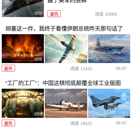
露了美军的底裤
最热
阅读
15083
胡塞这一炸，我终于看懂伊朗总统昨天那句话了
08-07
最热
阅读
11421
“工厂的工厂”：中国这棋彻底颠覆全球工业版图
08-07
最热
阅读
18522