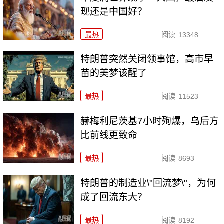
现还是中国好？
最热
阅读
13348
特朗普突然关闭领事馆，高市早
苗的美梦该醒了
最热
阅读
11523
赫梅利尼茨基7小时殉爆，乌后方
比前线更致命
最热
阅读
8693
特朗普的制造业\"回流梦\"，为何
成了回流东大？
最热
阅读
8192