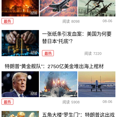
08-06
最热
阅读
8098
一张纸条引发血案：美国为何要
替日本“托底”？
最热
阅读
7220
特朗普“黄金舰队”：2750亿美金堆出海上棺材
08-06
最热
阅读
5908
五角大楼“罗生门”：特朗普这出戏