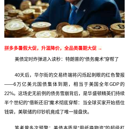
拼多多暑假大促，升温降价，全品类暑期大促 →
美债定时炸弹进入读秒：特朗普的“债务魔术”穿帮了
40天后，华尔街的交易终端将闪烁起刺眼的红色警报
——6万亿美元国债集体到期，相当于美国全年GDP的
22%。这场史无前例的债务雪崩背后，是华盛顿精英们持续
半个世纪的“借新还旧”魔术彻底穿帮：当全球买家开始捂住
钱袋，美联储的印钞机竟成了唯一接盘侠。
笔者曾多次预警：美债本质是“用纸换物资”的超级杠