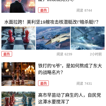
最热
阅读
8744
水面拉跨！美利坚19艘攻击核潜艇改\"暗杀艇\"？
最热
阅读
6239
2小时前
铁打的“6爷”，是如何熬成了东大
的战略名片？
最热
阅读
7431
高市早苗动了麻生的人，自民党
这潭水要搅浑了