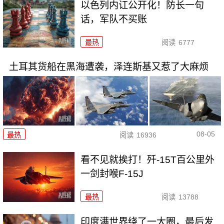
以色列内讧公开化！防长一句
话，军队不买账
最热
阅读
6777
土耳其货船在黑海遭袭，泽连斯基又惹了大麻烦
08-05
最热
阅读
16936
看不见就挨打！歼-15T百公里外
一剑封喉F-15J
最热
阅读
13788
印度满世界绕了一大圈，最后发