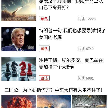
总统见不到领袖，伊朗革命卫队
自己下令开打？
最热
阅读
12223
特朗普一句“我们也想要导弹”揭了
美国的老底
最热
阅读
6742
沙特王储、埃尔多安、夏巴兹在
麦加搞了个大新闻
最热
阅读
5881
三国歃血为盟剑指何方？中东大棋有人坐不住了！