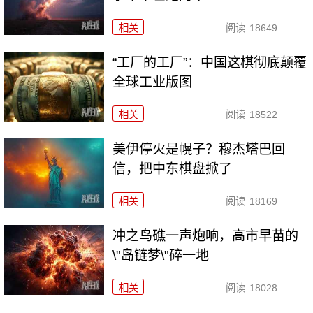
相关
阅读
18649
“工厂的工厂”：中国这棋彻底颠覆
全球工业版图
相关
阅读
18522
美伊停火是幌子？穆杰塔巴回
信，把中东棋盘掀了
相关
阅读
18169
冲之鸟礁一声炮响，高市早苗的
\"岛链梦\"碎一地
相关
阅读
18028