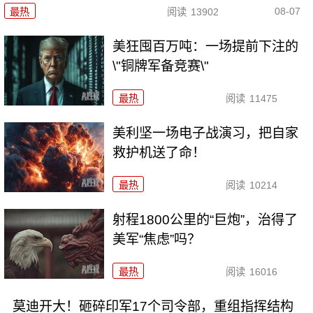
08-07
最热
阅读
13902
美狂囤百万吨：一场提前下注的
\"铜牌军备竞赛\"
最热
阅读
11475
美利坚一场电子战演习，把自家
救护机送了命！
最热
阅读
10214
射程1800公里的“巨炮”，治得了
美军“焦虑”吗？
最热
阅读
16016
莫迪开大！砸碎印军17个司令部，重组指挥结构