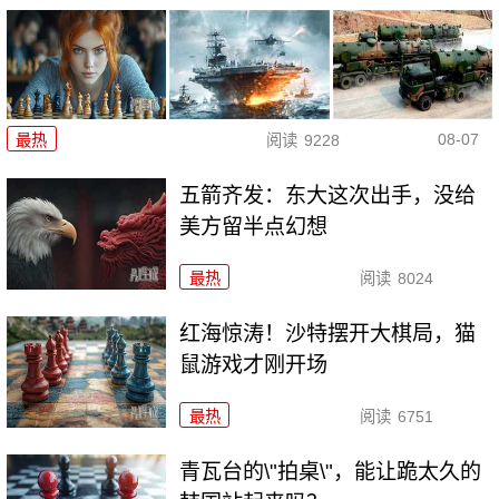
08-07
最热
阅读
9228
五箭齐发：东大这次出手，没给
美方留半点幻想
最热
阅读
8024
红海惊涛！沙特摆开大棋局，猫
鼠游戏才刚开场
最热
阅读
6751
青瓦台的\"拍桌\"，能让跪太久的