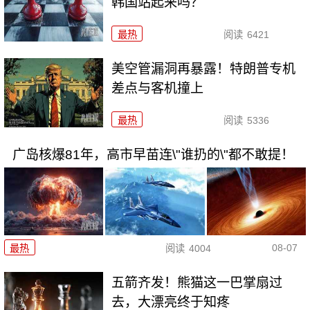
韩国站起来吗？
最热
阅读
6421
美空管漏洞再暴露！特朗普专机
差点与客机撞上
最热
阅读
5336
广岛核爆81年，高市早苗连\"谁扔的\"都不敢提！
08-07
最热
阅读
4004
五箭齐发！熊猫这一巴掌扇过
去，大漂亮终于知疼