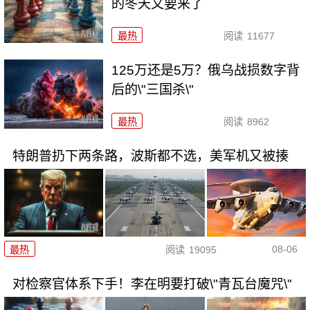
的冬天又要来了
最热
阅读
11677
125万还是5万？俄乌战损数字背
后的\"三国杀\"
最热
阅读
8962
特朗普扔下两条路，波斯都不选，美军机又被揍
08-06
最热
阅读
19095
对检察官体系下手！李在明要打破\"青瓦台魔咒\"