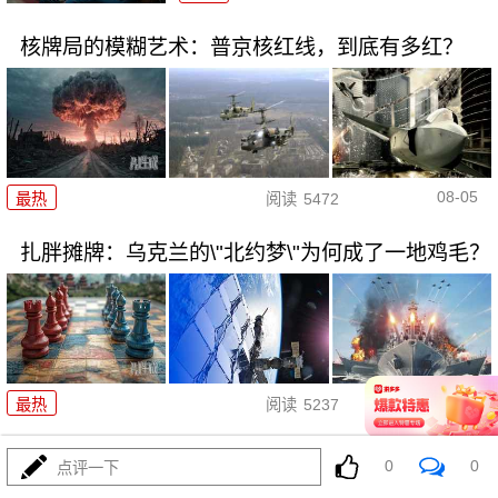
核牌局的模糊艺术：普京核红线，到底有多红？
08-05
最热
阅读
5472
扎胖摊牌：乌克兰的\"北约梦\"为何成了一地鸡毛？
08-05
最热
阅读
5237
黄岩岛上空惊雷起！东大\"八一
0
0
点评一下
\"警巡完全不一样