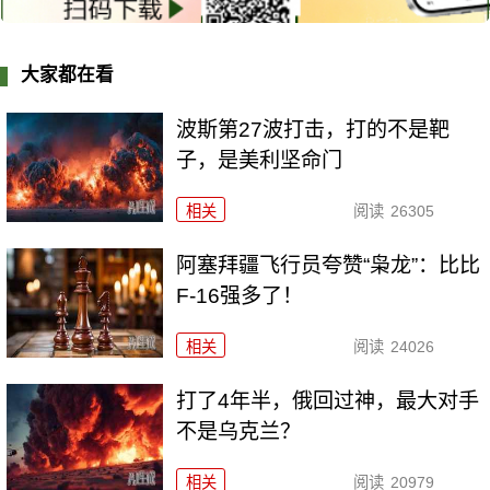
大家都在看
波斯第27波打击，打的不是靶
子，是美利坚命门
相关
阅读
26305
阿塞拜疆飞行员夸赞“枭龙”：比比
F-16强多了！
相关
阅读
24026
打了4年半，俄回过神，最大对手
不是乌克兰？
相关
阅读
20979