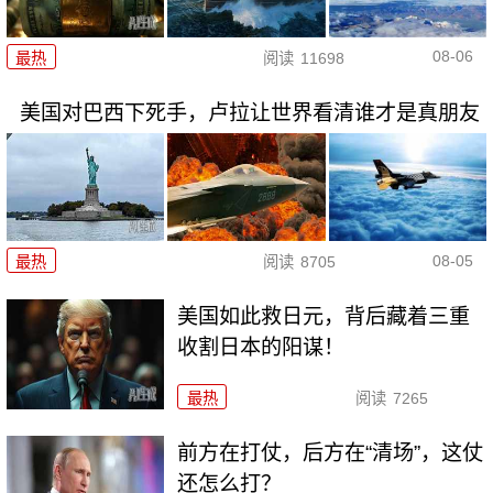
08-06
最热
阅读
11698
美国对巴西下死手，卢拉让世界看清谁才是真朋友
08-05
最热
阅读
8705
美国如此救日元，背后藏着三重
收割日本的阳谋！
最热
阅读
7265
前方在打仗，后方在“清场”，这仗
还怎么打？