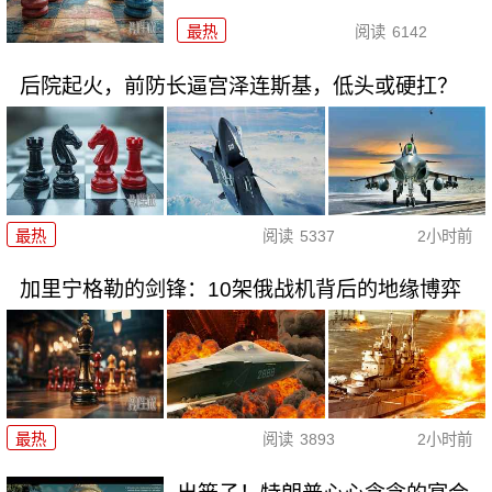
最热
阅读
6142
后院起火，前防长逼宫泽连斯基，低头或硬扛？
最热
阅读
5337
2小时前
加里宁格勒的剑锋：10架俄战机背后的地缘博弈
最热
阅读
3893
2小时前