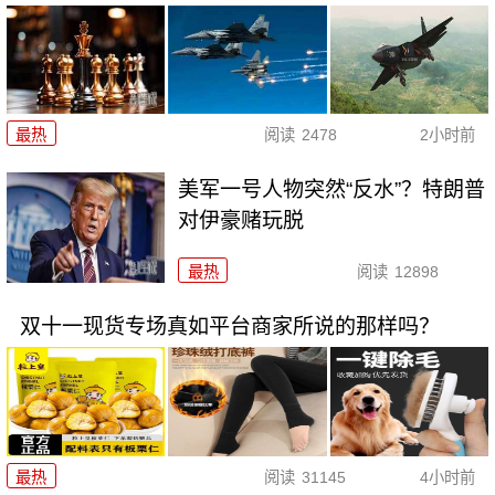
最热
阅读
2478
2小时前
美军一号人物突然“反水”？特朗普
对伊豪赌玩脱
最热
阅读
12898
双十一现货专场真如平台商家所说的那样吗？
最热
阅读
31145
4小时前