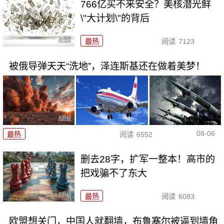
766亿买不来安全？美核潜光鲜
\"大计划\"的背后
最热
阅读
7123
被俄导弹天天“洗地”，泽连斯基还在做着美梦！
08-06
最热
阅读
6552
删去28字，扩军一整本！高市的
把戏骗不了东大
最热
阅读
6083
欧盟想关门，中国人就翻墙，布鲁塞尔被逼到墙角