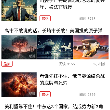
出篓子！特朗普心心念念的宴会
厅，被法官喊停
最热
阅读
3713
高市不敢说的话，长崎市长敢！美国投的原子弹
最热
阅读
3155
2小时前
看谁先扛不住：俄乌能源绞杀战
的底牌与死穴
最热
阅读
2399
美利坚靠不住！中东这3个国家，结成势力新3角