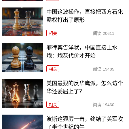
中国这波操作，直接把西方石化
霸权打出了原形
相关
阅读
20611
菲律宾告洋状，中国直接上水
炮：炮灰代价才开始
相关
阅读
19485
美国最狠的反华鹰派，怎么访个
华还委屈上了？
相关
阅读
19460
波斯这狠厉一击，终结了美军吹
了半个世纪的牛