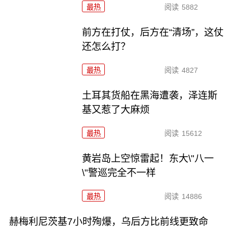
最热
阅读
5882
前方在打仗，后方在“清场”，这仗
还怎么打？
最热
阅读
4827
土耳其货船在黑海遭袭，泽连斯
基又惹了大麻烦
最热
阅读
15612
黄岩岛上空惊雷起！东大\"八一
\"警巡完全不一样
最热
阅读
14886
赫梅利尼茨基7小时殉爆，乌后方比前线更致命