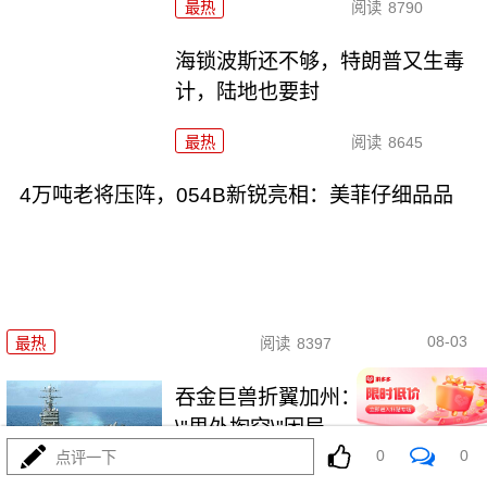
最热
阅读
8790
海锁波斯还不够，特朗普又生毒
计，陆地也要封
最热
阅读
8645
4万吨老将压阵，054B新锐亮相：美菲仔细品品
08-03
最热
阅读
8397
吞金巨兽折翼加州：美利坚军工
\"里外掏空\"困局
0
0
点评一下
最热
阅读
6464