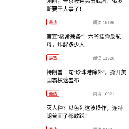
刚刚，普京被逼亮出底牌！俄罗
斯要干大事了！
最热
阅读
15196
官宣“核常兼备”！六爷挂弹反航
母，炸醒多少人
最热
阅读
11928
特朗普一句“珍珠港除外”，撕开美
国霸权遮羞布
最热
阅读
10921
灭人种？以色列这波操作，连特
朗普面子都敢踩！