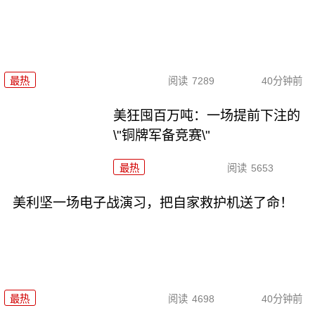
最热
阅读
7289
40分钟前
美狂囤百万吨：一场提前下注的
\"铜牌军备竞赛\"
最热
阅读
5653
美利坚一场电子战演习，把自家救护机送了命！
最热
阅读
4698
40分钟前