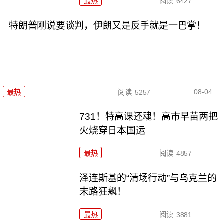
最热
阅读
6427
特朗普刚说要谈判，伊朗又是反手就是一巴掌！
08-04
最热
阅读
5257
731！特高课还魂！高市早苗两把
火烧穿日本国运
最热
阅读
4857
泽连斯基的“清场行动”与乌克兰的
末路狂飙！
最热
阅读
3881