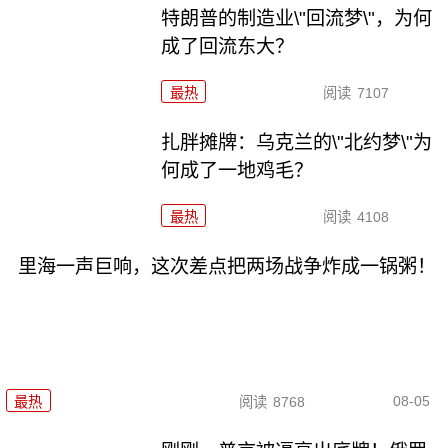
特朗普的制造业\"回流梦\"，为何
成了回流东大？
最热
阅读
7107
扎胖摊牌：乌克兰的\"北约梦\"为
何成了一地鸡毛？
最热
阅读
4108
里海一声巨响，这次差点把两场战争炸成一锅粥！
08-05
最热
阅读
8768