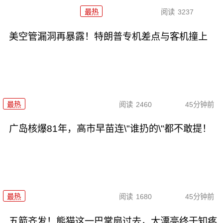
最热
阅读
3237
美空管漏洞再暴露！特朗普专机差点与客机撞上
最热
阅读
2460
45分钟前
广岛核爆81年，高市早苗连\"谁扔的\"都不敢提！
最热
阅读
1680
45分钟前
五箭齐发！熊猫这一巴掌扇过去，大漂亮终于知疼