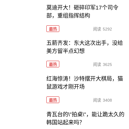
莫迪开大！砸碎印军17个司令
部，重组指挥结构
最热
阅读
5292
五箭齐发：东大这次出手，没给
美方留半点幻想
最热
阅读
3625
红海惊涛！沙特摆开大棋局，猫
鼠游戏才刚开场
最热
阅读
3408
青瓦台的\"拍桌\"，能让跪太久的
韩国站起来吗？