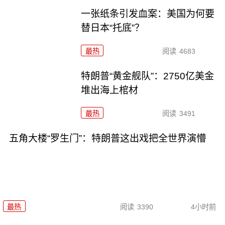
一张纸条引发血案：美国为何要
替日本“托底”？
最热
阅读
4683
特朗普“黄金舰队”：2750亿美金
堆出海上棺材
最热
阅读
3491
五角大楼“罗生门”：特朗普这出戏把全世界演懵
最热
阅读
3390
4小时前