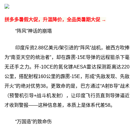
拼多多暑假大促，升温降价，全品类暑期大促 →
“阵风”神话的崩塌
印度斥资2.88亿美元/架引进的“阵风”战机，被西方吹捧
为“南亚天空的统治者”，却在霹雳-15E导弹的远程狙杀下毫
无还手之力。歼-10CE的氮化镓AESA雷达探测距离达220
公里，搭配射程160公里的霹雳-15E，形成“先敌发现、先敌
开火”的绝对优势38。更致命的是，巴方通过“A射B导”战术
（预警机引导+战斗机发射），让印度飞行员直到导弹逼近
才收到警报——这种信息差，本质上是体系代差58。
“万国造”的致命伤