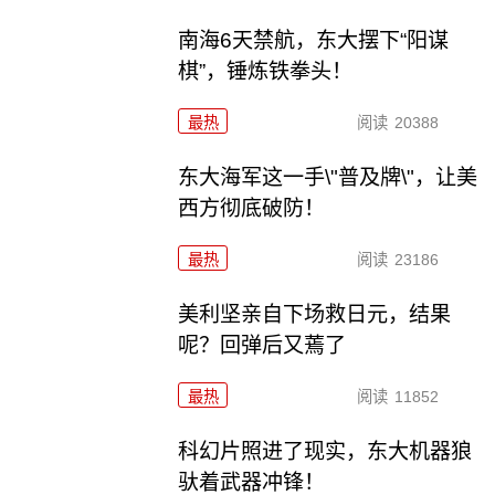
南海6天禁航，东大摆下“阳谋
棋”，锤炼铁拳头！
最热
阅读
20388
东大海军这一手\"普及牌\"，让美
西方彻底破防！
最热
阅读
23186
美利坚亲自下场救日元，结果
呢？回弹后又蔫了
最热
阅读
11852
科幻片照进了现实，东大机器狼
驮着武器冲锋！