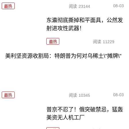
08-03
最热
阅读
23144
东瀛彻底撕掉和平面具，公然发
射进攻性武器！
最热
阅读
11229
美利坚资源收割局：特朗普为何对乌稀土\"摊牌\"
08-03
最热
阅读
10345
普京不忍了！俄突破禁忌，猛轰
美资无人机工厂