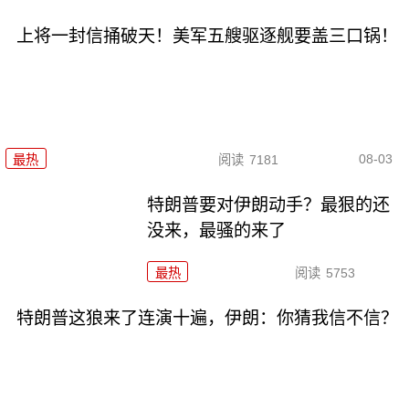
上将一封信捅破天！美军五艘驱逐舰要盖三口锅！
08-03
最热
阅读
7181
特朗普要对伊朗动手？最狠的还
没来，最骚的来了
最热
阅读
5753
特朗普这狼来了连演十遍，伊朗：你猜我信不信？