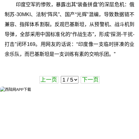
印度空军的惨败，暴露出其“装备拼盘”的深层危机：俄
制苏-30MKI、法制“阵风”、国产“光辉”混编，导致数据链不
兼容、指挥体系割裂。反观巴基斯坦，从预警机、战斗机到
导弹，全部采用中国标准化的“作战生态”，形成“探测-干扰-
打击”闭环169。用网友的话说：“印度像一支临时拼凑的业
余乐队，而巴基斯坦是一支训练有素的交响乐团。”
上一页
下一页