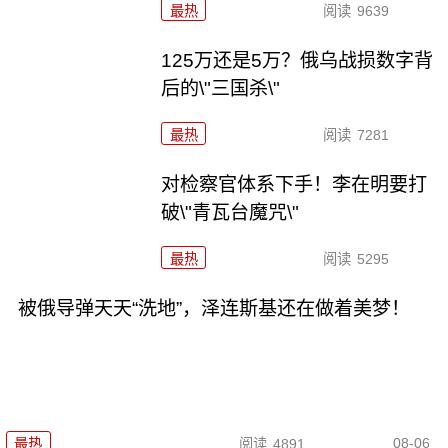
最热
阅读
9639
125万还是5万？俄乌战损数字背
后的\"三国杀\"
最热
阅读
7281
对检察官体系下手！李在明要打
破\"青瓦台魔咒\"
最热
阅读
5295
被俄导弹天天“洗地”，泽连斯基还在做着美梦！
08-06
最热
阅读
4891