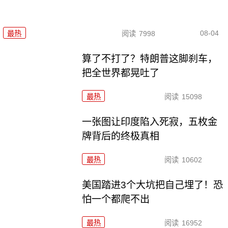
08-04
最热
阅读
7998
算了不打了？特朗普这脚刹车，
把全世界都晃吐了
最热
阅读
15098
一张图让印度陷入死寂，五枚金
牌背后的终极真相
最热
阅读
10602
美国踏进3个大坑把自己埋了！恐
怕一个都爬不出
最热
阅读
16952