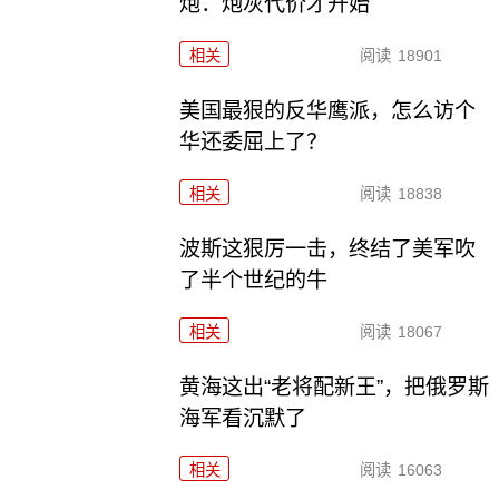
炮：炮灰代价才开始
相关
阅读
18901
美国最狠的反华鹰派，怎么访个
华还委屈上了？
相关
阅读
18838
波斯这狠厉一击，终结了美军吹
了半个世纪的牛
相关
阅读
18067
黄海这出“老将配新王”，把俄罗斯
海军看沉默了
相关
阅读
16063