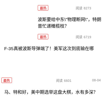
最热
阅读
8273
波斯要给中东\"物理断网\"，特朗
普忙递橄榄枝？
最热
阅读
6719
F-35真被波斯导弹端了！美军这次到底输在哪
08-04
最热
阅读
6601
马、特和好，美中期选举这盘大棋，水有多深？