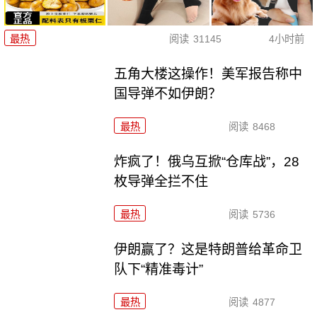
最热
阅读
31145
4小时前
五角大楼这操作！美军报告称中
国导弹不如伊朗？
最热
阅读
8468
炸疯了！俄乌互掀“仓库战”，28
枚导弹全拦不住
最热
阅读
5736
伊朗赢了？这是特朗普给革命卫
队下“精准毒计”
最热
阅读
4877