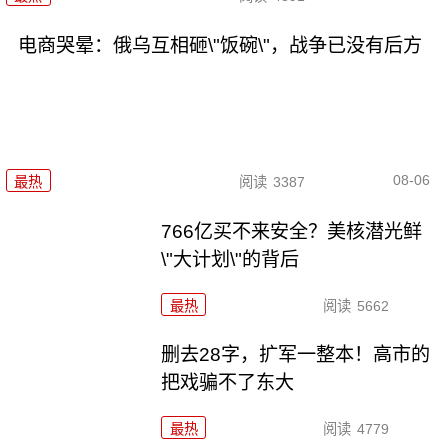
电商哭晕：俄乌互相砸\"饭碗\"，战争已没有后方
08-06
最热
阅读
3387
766亿买不来安全？美核潜光鲜
\"大计划\"的背后
最热
阅读
5662
删去28字，扩军一整本！高市的
把戏骗不了东大
最热
阅读
4779