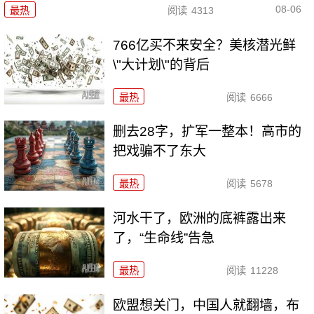
08-06
最热
阅读
4313
766亿买不来安全？美核潜光鲜
\"大计划\"的背后
最热
阅读
6666
删去28字，扩军一整本！高市的
把戏骗不了东大
最热
阅读
5678
河水干了，欧洲的底裤露出来
了，“生命线”告急
最热
阅读
11228
欧盟想关门，中国人就翻墙，布