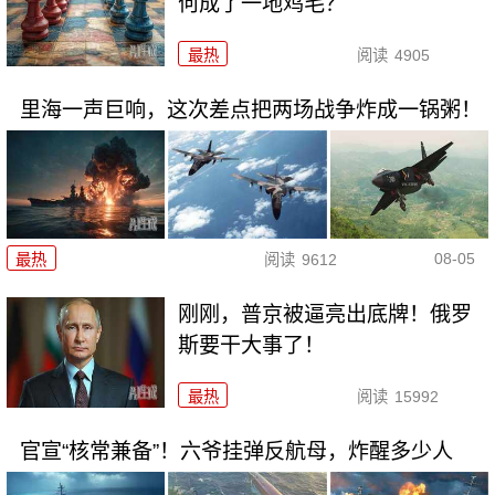
何成了一地鸡毛？
最热
阅读
4905
里海一声巨响，这次差点把两场战争炸成一锅粥！
08-05
最热
阅读
9612
刚刚，普京被逼亮出底牌！俄罗
斯要干大事了！
最热
阅读
15992
官宣“核常兼备”！六爷挂弹反航母，炸醒多少人