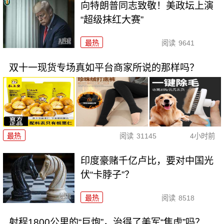
向特朗普同志致敬！美政坛上演
“超级抹红大赛”
最热
阅读
9641
双十一现货专场真如平台商家所说的那样吗？
最热
阅读
31145
4小时前
印度豪赌千亿卢比，要对中国光
伏“卡脖子”？
最热
阅读
8518
射程1800公里的“巨炮”，治得了美军“焦虑”吗？