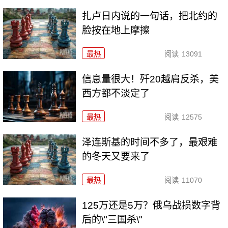
扎卢日内说的一句话，把北约的
脸按在地上摩擦
最热
阅读
13091
信息量很大！歼20越肩反杀，美
西方都不淡定了
最热
阅读
12575
泽连斯基的时间不多了，最艰难
的冬天又要来了
最热
阅读
11070
125万还是5万？俄乌战损数字背
后的\"三国杀\"