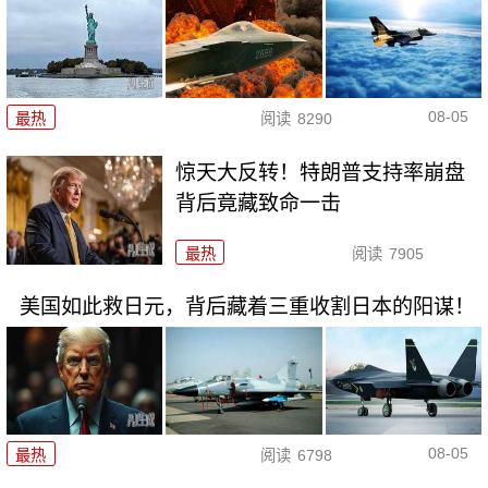
08-05
最热
阅读
8290
惊天大反转！特朗普支持率崩盘
背后竟藏致命一击
最热
阅读
7905
美国如此救日元，背后藏着三重收割日本的阳谋！
08-05
最热
阅读
6798