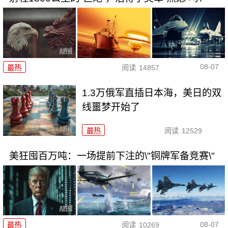
08-07
最热
阅读
14857
1.3万俄军直插日本海，美日的双
线噩梦开始了
最热
阅读
12529
美狂囤百万吨：一场提前下注的\"铜牌军备竞赛\"
08-07
最热
阅读
10269