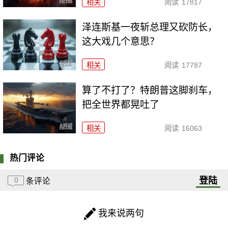
相关
阅读
17817
泽连斯基一夜斩总理又砍防长，
这大戏几个意思？
相关
阅读
17787
算了不打了？特朗普这脚刹车，
把全世界都晃吐了
相关
阅读
16063
热门评论
登陆
0
条评论
我来说两句