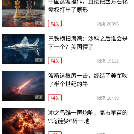
中国这波操作，直接把西方石化
霸权打出了原形
相关
阅读
20396
巴铁横扫海湾：沙科之后谁会是
下一个？美国懵了
相关
阅读
19112
波斯这狠厉一击，终结了美军吹
了半个世纪的牛
相关
阅读
18439
冲之鸟礁一声炮响，高市早苗的
\"岛链梦\"碎一地