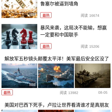
鲁塞尔被逼到墙角
最热
阅读
16674
暴风来袭，这局决不能输，想赢
一定要和中国联手
最热
阅读
15206
解放军五秒镜头颠覆太平洋！美军最后安全区没了
08-05
最热
阅读
13982
美国对巴西下死手，卢拉让世界看清谁才是真朋友