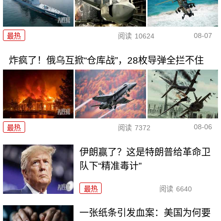
08-07
最热
阅读
10624
炸疯了！俄乌互掀“仓库战”，28枚导弹全拦不住
08-06
最热
阅读
7372
伊朗赢了？这是特朗普给革命卫
队下“精准毒计”
最热
阅读
6640
一张纸条引发血案：美国为何要