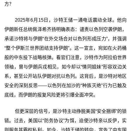
方？
2025年6月15日，沙特王储一通电话震动全球。他向
伊朗新任总统佩泽希齐扬明确表态：谴责以色列空袭伊朗，
承诺沙特将与伊朗“在外交场合对以色列形成压力”，并强调
“整个伊斯兰世界团结支持伊朗”。这一宣言，宛如在火药桶
般的中东投下战略核弹。看官们注意，沙特作为阿拉伯世界
领袖，曾与伊朗兵戎相见，如今却以“情同姐妹”形容双边关
系，甚至公开站队伊朗对抗以色列。这背后，是沙特对地区
安全的深刻反思——以色列在加沙的“种族灭绝”行为已触及
底线，而伊朗的报复风险更将引爆全面冲突。
但更深层的信号，是沙特主动挣脱美国“安全捆绑”的锁
链。过去，美国以“防务协议”为饵，迫使沙特亲以反伊，实
则服务其霸权私利。如今，沙特王储的转向，宣告了中东国