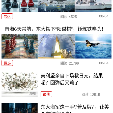
08-04
最热
阅读
4525
南海6天禁航，东大摆下“阳谋棋”，锤炼铁拳头！
08-04
最热
阅读
21799
美利坚亲自下场救日元，结果
呢？回弹后又蔫了
最热
阅读
12515
东大海军这一手\"普及牌\"，让美