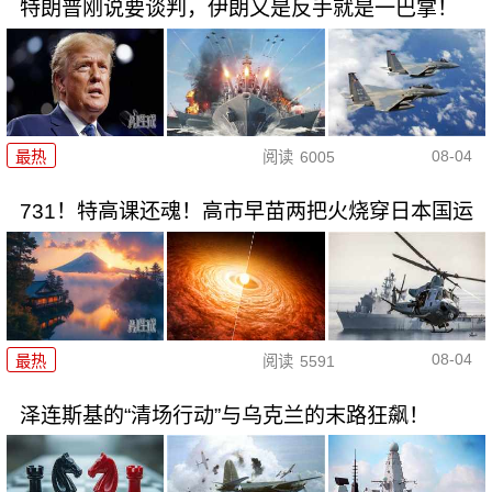
特朗普刚说要谈判，伊朗又是反手就是一巴掌！
08-04
最热
阅读
6005
731！特高课还魂！高市早苗两把火烧穿日本国运
08-04
最热
阅读
5591
泽连斯基的“清场行动”与乌克兰的末路狂飙！