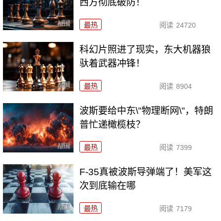
西方彻底破防！
最热
阅读
24720
科幻片照进了现实，东大机器狼
驮着武器冲锋！
最热
阅读
8904
波斯要给中东\"物理断网\"，特朗
普忙递橄榄枝？
最热
阅读
7399
F-35真被波斯导弹端了！美军这
次到底输在哪
最热
阅读
7179