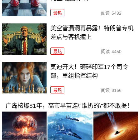
最热
阅读
5492
美空管漏洞再暴露！特朗普专机
差点与客机撞上
最热
阅读
4450
莫迪开大！砸碎印军17个司令
部，重组指挥结构
最热
阅读
8166
广岛核爆81年，高市早苗连\"谁扔的\"都不敢提！