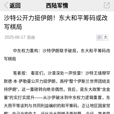
返回
西陆军情
沙特公开力挺伊朗！东大和平筹码或改
写棋局
小
大
2025-06-17
自由
中东权力重构：沙特伊朗联手破局，东大和平筹码改
写棋局
笔者按： 看官们，沙漠深处一声惊雷！沙特王储穆罕
默德·本·萨勒曼公开力挺伊朗，高呼“整个伊斯兰世界团结支
持伊朗”，这一重磅转向绝非偶然。背后，是东大政策“含金
量”的实打实提升——从沙伊破冰到中东权力逻辑重置，东
大用平等谈判与共同利益编织的和平筹码，正让地区国家觉
醒：自己当家作主，远比当大国棋子更划算。今日，笔者带