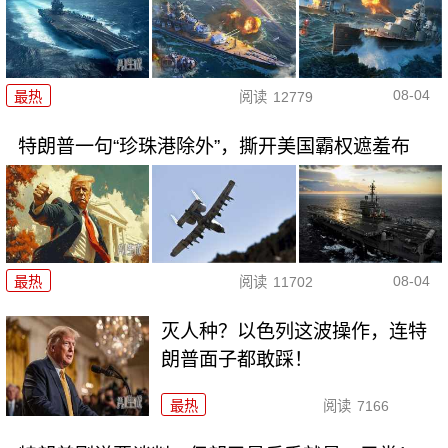
08-04
最热
阅读
12779
特朗普一句“珍珠港除外”，撕开美国霸权遮羞布
08-04
最热
阅读
11702
灭人种？以色列这波操作，连特
朗普面子都敢踩！
最热
阅读
7166