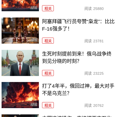
相关
阅读
25880
阿塞拜疆飞行员夸赞“枭龙”：比比
F-16强多了！
相关
阅读
23781
生死时刻提前到来！俄乌战争终
到见分晓的时刻？
相关
阅读
23225
打了4年半，俄回过神，最大对手
不是乌克兰？
相关
阅读
20762