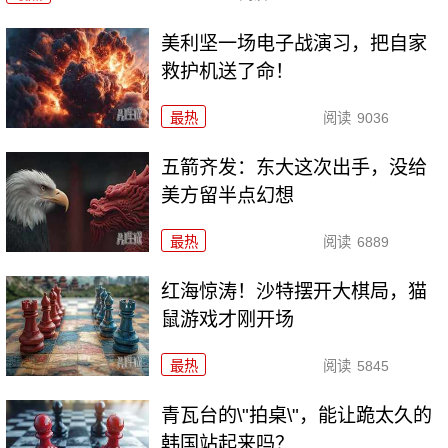
美利坚一场电子战演习，把自家
救护机送了命！
最热
阅读
9036
五箭齐发：东大这次出手，没给
美方留半点幻想
最热
阅读
6889
红海惊涛！沙特摆开大棋局，猫
鼠游戏才刚开场
最热
阅读
5845
青瓦台的\"拍桌\"，能让跪太久的
韩国站起来吗？