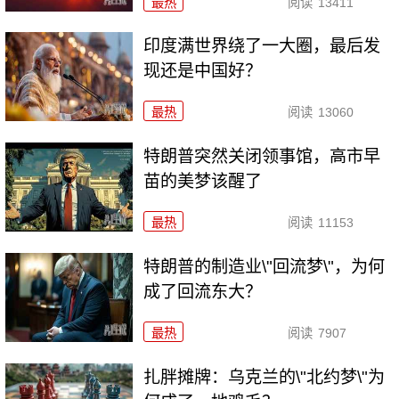
最热
阅读
13411
印度满世界绕了一大圈，最后发
现还是中国好？
最热
阅读
13060
特朗普突然关闭领事馆，高市早
苗的美梦该醒了
最热
阅读
11153
特朗普的制造业\"回流梦\"，为何
成了回流东大？
最热
阅读
7907
扎胖摊牌：乌克兰的\"北约梦\"为