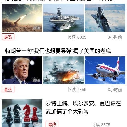
最热
阅读
8389
3小时前
特朗普一句“我们也想要导弹”揭了美国的老底
最热
阅读
4459
3小时前
沙特王储、埃尔多安、夏巴兹在
麦加搞了个大新闻
最热
阅读
3575