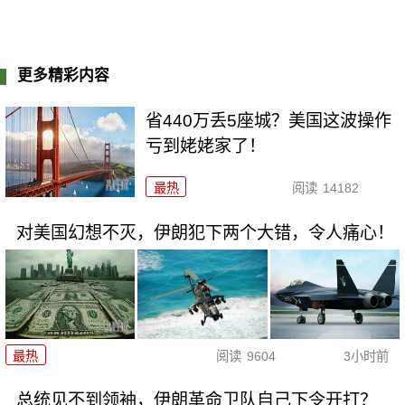
更多精彩内容
省440万丢5座城？美国这波操作
亏到姥姥家了！
最热
阅读
14182
对美国幻想不灭，伊朗犯下两个大错，令人痛心！
最热
阅读
9604
3小时前
总统见不到领袖，伊朗革命卫队自己下令开打？