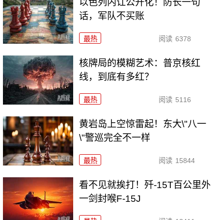
以色列内讧公开化！防长一句
话，军队不买账
最热
阅读
6378
核牌局的模糊艺术：普京核红
线，到底有多红？
最热
阅读
5116
黄岩岛上空惊雷起！东大\"八一
\"警巡完全不一样
最热
阅读
15844
看不见就挨打！歼-15T百公里外
一剑封喉F-15J