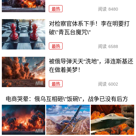
最热
阅读
8480
对检察官体系下手！李在明要打
破\"青瓦台魔咒\"
最热
阅读
6588
被俄导弹天天“洗地”，泽连斯基还
在做着美梦！
最热
阅读
6002
电商哭晕：俄乌互相砸\"饭碗\"，战争已没有后方