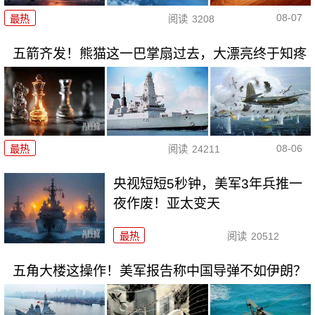
08-07
最热
阅读
3208
五箭齐发！熊猫这一巴掌扇过去，大漂亮终于知疼
08-06
最热
阅读
24211
央视短短5秒钟，美军3年兵推一
夜作废！亚太变天
最热
阅读
20512
五角大楼这操作！美军报告称中国导弹不如伊朗？