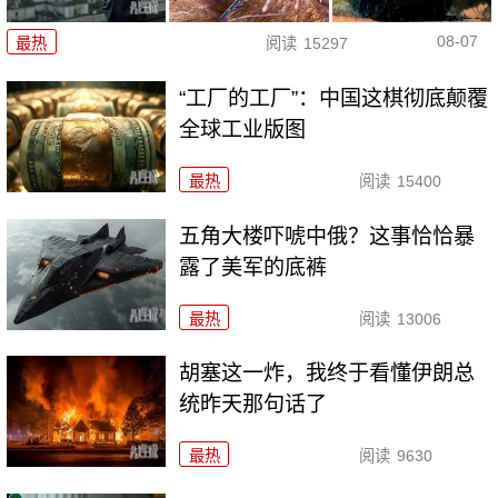
08-07
最热
阅读
15297
“工厂的工厂”：中国这棋彻底颠覆
全球工业版图
最热
阅读
15400
五角大楼吓唬中俄？这事恰恰暴
露了美军的底裤
最热
阅读
13006
胡塞这一炸，我终于看懂伊朗总
统昨天那句话了
最热
阅读
9630