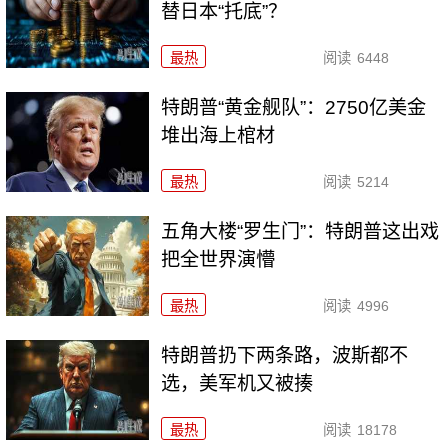
替日本“托底”？
最热
阅读
6448
特朗普“黄金舰队”：2750亿美金
堆出海上棺材
最热
阅读
5214
五角大楼“罗生门”：特朗普这出戏
把全世界演懵
最热
阅读
4996
特朗普扔下两条路，波斯都不
选，美军机又被揍
最热
阅读
18178