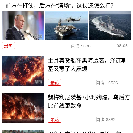
前方在打仗，后方在“清场”，这仗还怎么打？
08-05
最热
阅读
5636
土耳其货船在黑海遭袭，泽连斯
基又惹了大麻烦
最热
阅读
16526
赫梅利尼茨基7小时殉爆，乌后方
比前线更致命
最热
阅读
8382