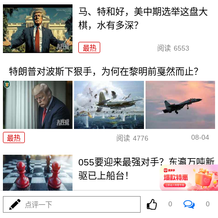
马、特和好，美中期选举这盘大
棋，水有多深？
最热
阅读
6553
特朗普对波斯下狠手，为何在黎明前戛然而止？
08-04
最热
阅读
4776
055要迎来最强对手？东瀛万吨新
驱已上船台！
最热
阅读
11381
0
0
点评一下